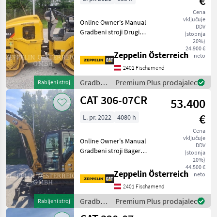
€
Cena
vključuje
Online Owner's Manual
DDV
Gradbeni stroji Drugi
(stopnja
gradbeni stroji
20%)
24.900 €
Zeppelin Österreich
neto
2401 Fischamend
Gradbeni
Premium Plus prodajalec
Rabljeni stroj
stroji /
CAT 306-07CR
53.400
CAT
€
L. pr. 2022
4080 h
Cena
vključuje
Online Owner's Manual
DDV
Gradbeni stroji Bager
(stopnja
goseničar
20%)
44.500 €
Zeppelin Österreich
neto
2401 Fischamend
Gradbeni
Premium Plus prodajalec
Rabljeni stroj
stroji /