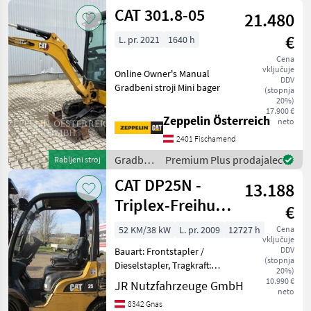
mehanizacija
CAT 301.8-05
21.480
/ CAT
€
L. pr. 2021
1640 h
Cena
vključuje
Online Owner's Manual
DDV
Gradbeni stroji Mini bager
(stopnja
20%)
17.900 €
Zeppelin Österreich
neto
2401 Fischamend
Gradbeni
Premium Plus prodajalec
Rabljeni stroj
stroji /
CAT DP25N -
13.188
CAT
Triplex-Freihub
€
5,6m +
52 KM/38 kW
L. pr. 2009
12727 h
Cena
vključuje
Seitenschieber
DDV
Bauart: Frontstapler /
(stopnja
Dieselstapler, Tragkraft:
20%)
2500kg, Hubhöhe: 5600mm,
10.990 €
JR Nutzfahrzeuge GmbH
neto
Bauhöhe: 2370mm,
8342 Gnas
Bereifung vorne: Vollgummi