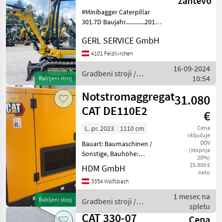
zahtevo
#Minibagger Caterpillar
301.7D Baujahr.............2018
S/N.................Cat3017DVLJH06158
GERL SERVICE GmbH
Stundenzähler.......1248
Motor...............13, 8 kW, 3 Zyl.
4101 Feldkirchen
Yanmar
16-09-2024
Gradbeni stroji /
10:54
Rabljeni stroj
CAT
Notstromaggregat
31.080
CAT DE110E2
€
L. pr. 2023
1110 cm
Cena
vključuje
DDV
Bauart: Baumaschinen /
(stopnja
Sonstige, Bauhöhe:
20%)
1361mm, Beschreibung: Der
25.900 €
HDM GmbH
neto
CAT DE110E2 ist ein
3354 Wolfsbach
Notstromaggregat für
Baustellen, Industrie und
1 mesec na
Rabljeni stroj
Gradbeni stroji /
Veranstaltungen. Mit dem
spletu
CAT
wirt
CAT 330-07
Cena