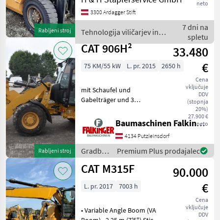
neto
Bauhöhe: 2450mm,
3300 Ardagger Stift
Freihub: 1800mm,
Gabellänge: 1150mm,
7 dni na
Rabljeni stroj
Tehnologija viličarjev in
Bereifung vorne:
spletu
skladišča / CAT
Superelastik Einfach
CAT 906H²
33.480
€
75 KM/55 kW
L. pr. 2015
2650 h
Cena
vključuje
mit Schaufel und
DDV
Gabelträger und 3
(stopnja
hydraulischen Steuerkreis!!
20%)
27.900 €
Betriebsgewicht: 5630kg
Baumaschinen Falkinger
neto
Reifen 70% Der CAT 906H2
4134 Putzleinsdorf
ist in einem guten
Zustand!! BAUMASCHINEN
Gradbeni
Premium Plus prodajalec
Rabljeni stroj
FALKING
stroji /
CAT M315F
90.000
CAT
€
L. pr. 2017
7003 h
Cena
vključuje
• Variable Angle Boom (VA
DDV