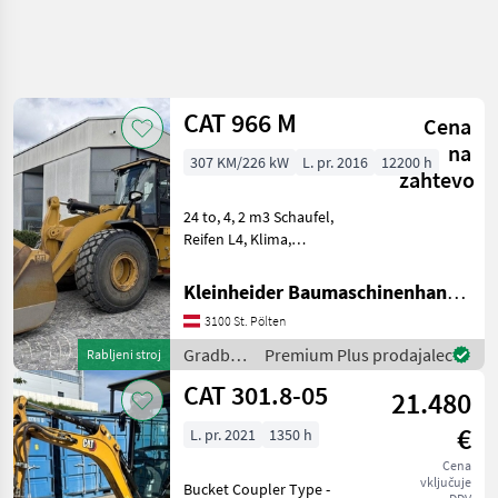
CAT 966 M
Cena
na
307 KM/226 kW
L. pr. 2016
12200 h
zahtevo
24 to, 4, 2 m3 Schaufel,
Reifen L4, Klima,
Lastdämpfung,
Joysticklenkung, 12000 h
Kleinheider Baumaschinenhandel GmbH.
großes Service von
3100 St. Pölten
Zeppelin durchgeführt,
Partikelfilter neu bei 10000
Gradbeni
Premium Plus prodajalec
Rabljeni stroj
h, Sitz neu b
stroji /
CAT 301.8-05
21.480
CAT
€
L. pr. 2021
1350 h
Cena
vključuje
Bucket Coupler Type -