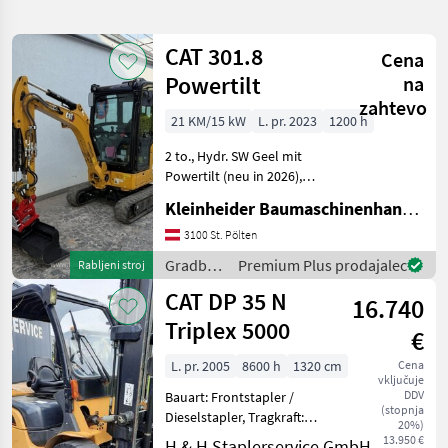
iskanje
CAT 301.8
Cena
Kategorija
Država
Filtri
1
Powertilt
na
zahtevo
Prikaži
21 KM/15 kW
L. pr. 2023
1200 h
TRENUTNA
Ponastavi
374
POT
rezultatov
2 to., Hydr. SW Geel mit
Cat
Powertilt (neu in 2026),
Hammer- u. Greiferleitung
Kleinheider Baumaschinenhandel GmbH.
IZBERITE
2x doppelwirkend, Hydr. SW
KATEGORIJO
Leitung, 3 Löffel Gradbeni
3100 St. Pölten
stroji Mini bager
Gradbeni
Premium Plus prodajalec
Rabljeni stroj
Gradbena tehnika
275
stroji /
CAT DP 35 N
16.740
CAT
Kmetijska tehnika
99
Triplex 5000
€
MARKETPLACE
L. pr. 2005
8600 h
1320 cm
Cena
vključuje
DDV
Bauart: Frontstapler /
Ponudbe
Mali
Marketplace
(stopnja
Dieselstapler, Tragkraft:
trgovcev
oglasi
20%)
3500kg, Hubhöhe: 5000mm,
13.950 €
H & H Staplerservice GmbH