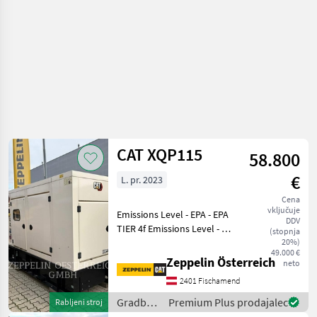
CAT XQP115
58.800
€
L. pr. 2023
Cena
vključuje
Emissions Level - EPA - EPA
DDV
TIER 4f Emissions Level - EU
(stopnja
- EU STAGE V Regulatory
20%)
49.000 €
Status -
Zeppelin Österreich
neto
CAT_Const_NR_EPA/CARB_EU_China
2401 Fischamend
Export Engine Type - Diesel
Gradbeni stroji
Gradbeni
Premium Plus prodajalec
Rabljeni stroj
stroji /