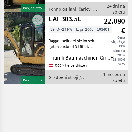
Einfach 20 - 40% , Bereifung
24 dni na
Rabljeni stroj
Tehnologija viličarjev in
hinten: Vollgummi
spletu
skladišča / CAT
CAT 303.5C
22.080
€
39 KM/29 kW
L. pr. 2008
10340 h
Cena
Bagger befindet sie im sehr
vključuje
guten zustand 3 Löffel
DDV
(stopnja
Gradbeni stroji Mini bager
20%)
Triumfi Baumaschinen GmbH
18.400 €
neto
5500 Mitterberghütten
1 mesec na
Gradbeni stroji /
spletu
Rabljeni stroj
CAT