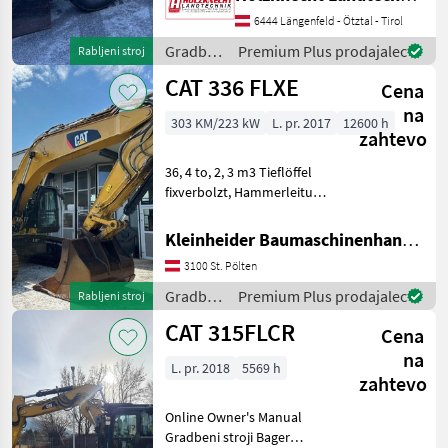
und hinten Schaufel,
Palettengabel, Adapter mit
6444 Längenfeld - Ötztal - Tirol
Euro Aufnahme! 1Paar
Gradbeni
Premium Plus prodajalec
Rabljeni stroj
Schneeketten, Eigengewic
stroji /
CAT 336 FLXE
Cena
CAT
na
303 KM/223 kW
L. pr. 2017
12600 h
zahtevo
36, 4 to, 2, 3 m3 Tieflöffel
fixverbolzt, Hammerleitung,
Klima Gradbeni stroji Bager
goseničar
Kleinheider Baumaschinenhandel GmbH.
3100 St. Pölten
Gradbeni
Premium Plus prodajalec
Rabljeni stroj
stroji /
CAT 315FLCR
Cena
CAT
na
L. pr. 2018
5569 h
zahtevo
Online Owner's Manual
Gradbeni stroji Bager