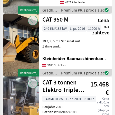
4121 Altenfelden
menjavo, dodatni
hidravlični krog Gradbeni st
Gradbeni
Premium Plus prodajalec
Rabljeni stroj
stroji /
CAT 950 M
Cena
CAT
na
249 KM/183 kW
L. pr. 2016
11200 h
zahtevo
19 t, 3, 5 m3 Schaufel mit
Zähne und
Zwischensegmenten,
Command steer. Klima,
Kleinheider Baumaschinenhandel GmbH.
Lastdämpfung,
3100 St. Pölten
Zentralschmierung, sehr
gepflegter Zustand,
Gradbeni
Premium Plus prodajalec
Rabljeni stroj
deutsche Straßenzulassung
stroji /
CAT 3 tonnen
Gra
15.468
CAT
Elektro Triplex&
€
Seitenschieber,
14 KM/10 kW
L. pr. 2001
6100 h
Cena
vključuje
Zi
DDV
Baujahr: 2001
(stopnja
Betriebsstunden: 6100
20%)