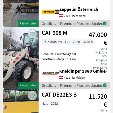
goseničar
Zeppelin Österreich
2401 Fischamend
Gradbeni
Premium Plus prodajalec
Rabljeni stroj
stroji /
CAT 908 M
47.000
CAT
€
75 KM/55 kW
L. pr. 2020
3740 h
Cena
vključuje
Schaufel Palettengabel
DDV
Gradbeni stroji Kolesni
(stopnja
nakladalnik
20%)
39.166,67 €
Kneidinger 1880 GmbH.
neto
4121 Altenfelden
Gradbeni
Premium Plus prodajalec
Rabljeni stroj
stroji /
CAT DE22E3 B
11.520
CAT
€
L. pr. 2022
Cena