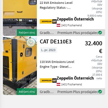
vključuje
22 kVA Emissions Level
DDV
Regulatory Status -
(stopnja
CAT_China Export
20%)
9.600 € neto
Regulatory Status - CAT_CA
Zeppelin Österreich
Export_EU Export
2401 Fischamend
Regulatory Status -
CAT_R96_US Export Engine
Gradbeni
Premium Plus prodajalec
Rabljeni stroj
Type - Diesel G
stroji /
CAT DE110E3
32.400
CAT
€
L. pr. 2023
Cena
vključuje
110 kVA Emissions Level
DDV
Engine Type - Diesel
(stopnja
Gradbeni stroji Drugi
20%)
27.000 €
gradbeni stroji
Zeppelin Österreich
neto
2401 Fischamend
Gradbeni
Premium Plus prodajalec
Rabljeni stroj
stroji /
CAT