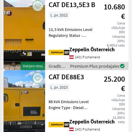
CAT DE13,5E3 B
10.680
CAT
€
L. pr. 2022
Cena
vključuje
13, 5 kVA Emissions Level
DDV
Regulatory Status -
(stopnja
CAT_China Export
20%)
8.900 € neto
Regulatory Status - CAT_CA
Zeppelin Österreich
Export_EU Export_US
2401 Fischamend
Export Engine Type - Diesel
Gradbeni stroji Drugi gradb
Gradbeni
Premium Plus prodajalec
Rabljeni stroj
stroji /
CAT DE88E3
25.200
CAT
€
L. pr. 2023
Cena
vključuje
88 kVA Emissions Level
DDV
Engine Type - Diesel
(stopnja
Gradbeni stroji Drugi
20%)
21.000 €
gradbeni stroji
Zeppelin Österreich
neto
2401 Fischamend