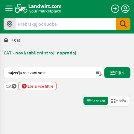
Prebrskaj ponudbe
/
Cat
CAT - novi/rabljeni stroji naprodaj
Tako je razvrščeno na Landwirt.com
Filtri
x
x
Cat
Izbriši vse filtre
Seznam
Mreža
Natančnejše