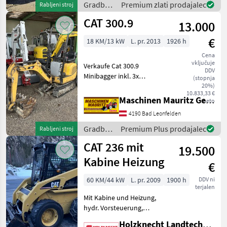
Gradbeni
Premium zlati prodajalec
Rabljeni stroj
stroji /
CAT 300.9
13.000
CAT
€
18 KM/13 kW
L. pr. 2013
1926 h
Cena
vključuje
Verkaufe Cat 300.9
DDV
Minibagger inkl. 3x
(stopnja
Löffelöffel, 1x DW
20%)
10.833,33 €
Hydraulikkreis vorne,
Maschinen Mauritz GesmbH
neto
abgelesene Stunden, sofort
4190 Bad Leonfelden
einsatzbereit, gute Ketten
Weitere Anbaugeräte auf
Gradbeni
Premium Plus prodajalec
Rabljeni stroj
Lage
stroji /
CAT 236 mit
19.500
CAT
Kabine Heizung
€
60 KM/44 kW
L. pr. 2009
1900 h
DDV ni
terjalen
Mit Kabine und Heizung,
hydr. Vorsteuerung,
Zusatzscheinwerfer vorne
Holzknecht Landtechnik GmbH.