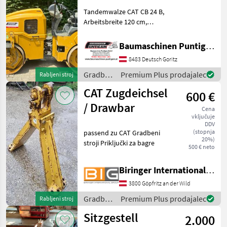
Tandemwalze CAT CB 24 B,
Arbeitsbreite 120 cm,
Gewicht: 3070kg.
Referenznummer: 5922
Baumaschinen Puntigam GmbH
Baumaschinen Puntigam
8483 Deutsch Goritz
GmbH Unser Spezialgebiet:
Ankauf - Verkauf -
Gradbeni
Premium Plus prodajalec
Rabljeni stroj
Vermietun
stroji /
CAT Zugdeichsel
600 €
CAT
/ Drawbar
Cena
vključuje
DDV
(stopnja
passend zu CAT Gradbeni
20%)
stroji Priključki za bagre
500 € neto
Biringer International GmbH
3800 Göpfritz an der Wild
Gradbeni
Premium Plus prodajalec
Rabljeni stroj
stroji /
Sitzgestell
2.000
CAT