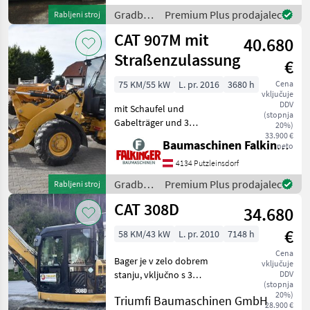
Gradbeni
Premium Plus prodajalec
Rabljeni stroj
stroji /
CAT 907M mit
40.680
CAT
Straßenzulassung
€
75 KM/55 kW
L. pr. 2016
3680 h
Cena
vključuje
DDV
mit Schaufel und
(stopnja
Gabelträger und 3
20%)
hydraulischen Steuerkreis!!
33.900 €
Baumaschinen Falkinger
neto
Betriebsgewicht: 5750kg
Reifen 50% Der CAT 907M
4134 Putzleinsdorf
ist in einem guten
Gradbeni
Premium Plus prodajalec
Rabljeni stroj
Zustand!! BAUMASCHINEN
stroji /
CAT 308D
FALKINGE
34.680
CAT
€
58 KM/43 kW
L. pr. 2010
7148 h
Cena
Bager je v zelo dobrem
vključuje
stanju, vključno s 3
DDV
(stopnja
lopatami. Možna menjava!
20%)
Triumfi Baumaschinen GmbH
Gradbeni stroji Mini bager
28.900 €