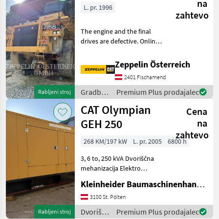
na
L. pr. 1996
zahtevo
The engine and the final
drives are defective. Online
Owner's Manual Gradbeni
stroji Gradbeni prekucnik
Zeppelin Österreich
2401 Fischamend
Gradbeni
Premium Plus prodajalec
Rabljeni stroj
stroji /
CAT Olympian
Cena
CAT
GEH 250
na
zahtevo
268 KM/197 kW
L. pr. 2005
6800 h
3, 6 to, 250 kVA Dvoriščna
mehanizacija Elektro
generator
Kleinheider Baumaschinenhandel GmbH.
3100 St. Pölten
Dvoriščna
Premium Plus prodajalec
Rabljeni stroj