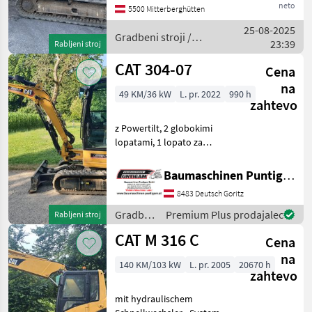
neto
5500 Mitterberghütten
25-08-2025
Gradbeni stroji /
23:39
Rabljeni stroj
CAT
CAT 304-07
Cena
na
49 KM/36 kW
L. pr. 2022
990 h
zahtevo
z Powertilt, 2 globokimi
lopatami, 1 lopato za
nasipe Referenčna številka:
13826 Baumaschinen
Baumaschinen Puntigam GmbH
Puntigam GmbH Naša
8483 Deutsch Goritz
specialnost: nakup –
prodaja – najem gradbenih
Gradbeni
Premium Plus prodajalec
Rabljeni stroj
stroj
stroji /
CAT M 316 C
Cena
CAT
na
140 KM/103 kW
L. pr. 2005
20670 h
zahtevo
mit hydraulischem