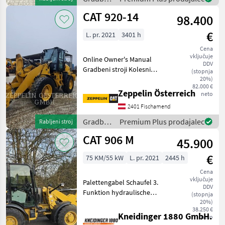
Sie unsere Baumaschine
stroji /
CAT 920-14
98.400
CAT
€
L. pr. 2021
3401 h
Cena
vključuje
Online Owner's Manual
DDV
Gradbeni stroji Kolesni
(stopnja
nakladalnik
20%)
82.000 €
Zeppelin Österreich
neto
2401 Fischamend
Gradbeni
Premium Plus prodajalec
Rabljeni stroj
stroji /
CAT 906 M
45.900
CAT
€
75 KM/55 kW
L. pr. 2021
2445 h
Cena
vključuje
Palettengabel Schaufel 3.
DDV
Funktion hydraulische
(stopnja
Geräteverriegelung
20%)
38.250 €
hidravlični zaklop priklopa,
Kneidinger 1880 GmbH.
neto
kabina, okvir za hitro