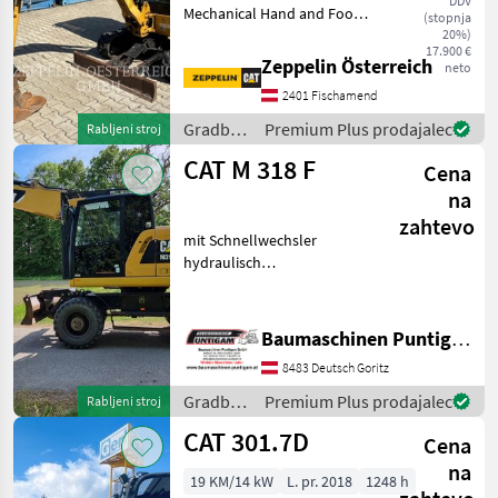
DDV
Mechanical Hand and Foot
(stopnja
Control Lighting Online
20%)
17.900 €
Owner's Manual Coupler -
Zeppelin Österreich
neto
Quick Mirrors Combined
2401 Fischamend
Hydraulics - Two Way
Gradbeni stroji Mini bag
Gradbeni
Premium Plus prodajalec
Rabljeni stroj
stroji /
CAT M 318 F
Cena
CAT
na
zahtevo
mit Schnellwechsler
hydraulisch
Baumaschinentechnik
SW2Q vollhydraulisch, 2
Tieflöffel, 1 Böschungslöffel
Baumaschinen Puntigam GmbH
hydraulisch
8483 Deutsch Goritz
Referenznummer: 19904
Baumaschinen Puntigam G
Gradbeni
Premium Plus prodajalec
Rabljeni stroj
stroji /
CAT 301.7D
Cena
CAT
na
19 KM/14 kW
L. pr. 2018
1248 h