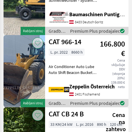
Schnellwechsler - System
Baumaschinentechnik SW2,
1 Böschungslöffel
Baumaschinen Puntigam GmbH
hydraulisch, 1 Tieflöffel
8483 Deutsch Goritz
Baumaschinen Puntigam
GmbH Unser Spezialgebiet:
Gradbeni
Premium Plus prodajalec
Rabljeni stroj
A
stroji /
CAT 966-14
166.800
CAT
€
L. pr. 2022
8660 h
Cena
vključuje
Air Conditioner Auto Lube
DDV
Auto Shift Beacon Bucket
(stopnja
Engine Enclosures Lighting
20%)
139.000 €
Online Owner's Manual
Zeppelin Österreich
neto
Product Link Ride Control
2401 Fischamend
Emissions Level - EU - EU
STAGE V Regul
Gradbeni
Premium Plus prodajalec
Rabljeni stroj
stroji /
CAT CB 24 B
Cena
CAT
na
33 KM/24 kW
L. pr. 2016
890 h
120 cm
zahtevo