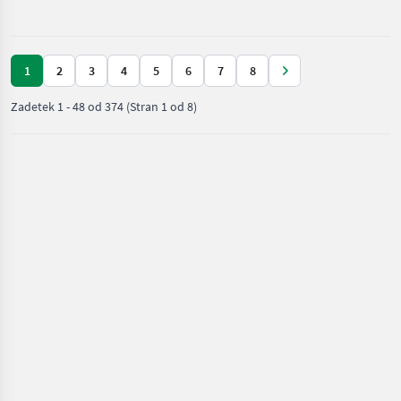
Drugi gradbeni
stroji
1
2
3
4
5
6
7
8
Zadetek
1
-
48
od
374
(Stran 1 od 8)