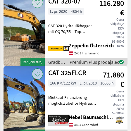
CAT 320-07
116.280
CAT
€
L. pr. 2020
4804 h
Cena
vključuje
CAT 320 Hydraulikbagger
DDV
mit OQ 70/55 – Top
(stopnja
ausgestattet, sofort
20%)
96.900 €
verfügbar (English below).
Zeppelin Österreich
neto
Letzter Service bei 4.619
2401 Fischamend
Betriebsstunden
durchgeführt. Einsatzbereit
Gradbeni
Premium Plus prodajalec
Rabljeni stroj
ohne
stroji /
CAT 325FLCR
71.880
CAT
€
166 KM/122 kW
L. pr. 2018
10600 h
Cena
vključuje
Mietkauf-Finanzierung
DDV
möglich.Zubehör:Hydraulischer
(stopnja
Schnellwechsler 1Tieflöffel
20%)
59.900 €
1400mm. Gradbeni stroji
Nebel Baumaschinen
neto
Bager goseničar
8424 Gabersdorf