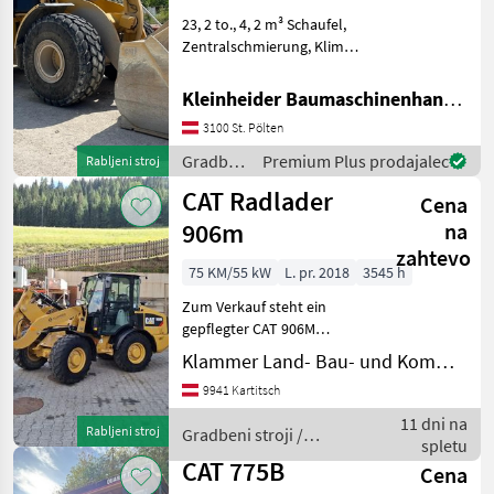
23, 2 to., 4, 2 m³ Schaufel,
Zentralschmierung, Klima,
CAT Payload Waage,
Schwingungsdämpfung
Kleinheider Baumaschinenhandel GmbH.
Gradbeni stroji Kolesni
3100 St. Pölten
nakladalnik
Gradbeni
Premium Plus prodajalec
Rabljeni stroj
stroji /
CAT Radlader
Cena
CAT
906m
na
zahtevo
75 KM/55 kW
L. pr. 2018
3545 h
Zum Verkauf steht ein
gepflegter CAT 906M
Kompaktradlader aus dem
Klammer Land- Bau- und Kommunaltechnik
Baujahr 2018 mit 75 PS (55
9941 Kartitsch
kW) und 3.545
Betriebsstunden. Die
11 dni na
Rabljeni stroj
Gradbeni stroji /
Maschine überzeugt durch
spletu
CAT
ihre komp
CAT 775B
Cena