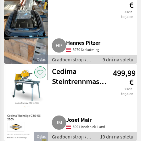
€
DDV ni
terjalen
Hannes Pitzer
8970 Schladming
Gradbeni stroji /
9 dni na spletu
Oglas
Bager goseničar
Cedima
499,99
Steintrennmaschine
€
CTS-56
DDV ni
terjalen
Josef Mair
6091 Innsbruck-Land
Gradbeni stroji /
19 dni na spletu
Oglas