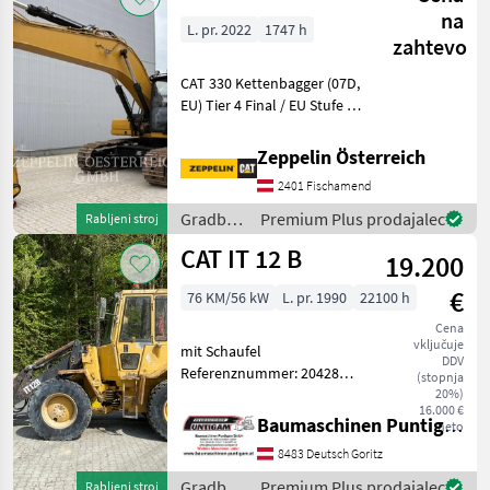
na
L. pr. 2022
1747 h
zahtevo
CAT 330 Kettenbagger (07D,
EU) Tier 4 Final / EU Stufe V
Motor Premiumkabine mit
360° Kamera Reach-
Zeppelin Österreich
Ausleger 6, 15 m + Stiel 3, 20
2401 Fischamend
m (HD) Hydraulikpaket inkl.
Zusatzs
Gradbeni
Premium Plus prodajalec
Rabljeni stroj
stroji /
CAT IT 12 B
19.200
CAT
€
76 KM/56 kW
L. pr. 1990
22100 h
Cena
vključuje
mit Schaufel
DDV
Referenznummer: 20428
(stopnja
Baumaschinen Puntigam
20%)
16.000 €
GmbH Unser Spezialgebiet:
Baumaschinen Puntigam GmbH
neto
Ankauf - Verkauf -
8483 Deutsch Goritz
Vermietung von
Baumaschinen Besuchen
Gradbeni
Premium Plus prodajalec
Rabljeni stroj