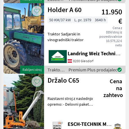
rastlin /
Holder A 60
11.950
Holder
€
50 KM/37 kW
L. pr. 1979
3640 h
Cena z
DDV/stroj iz
Traktor Sadjarski in
posredovalnice
vinogradniški traktor
10.575,22 €
neto
Landring Weiz Technikzentrum Süd
8200 Gleisdorf
Traktor /
Premium Plus prodajalec
Rabljeni stroj
Holder
Držalo C65
Cena
na
zahtevo
Razstavni stroj z naslednjo
opremo: - Delovni paket
(majhna ploščad) - Dvižna
sprednja hiša 3-
dimenzionalna, dvosmerna
ESCH-TECHNIK Maschinenhandels GmbH, Marchtrenk
- hidravlični Nagibna