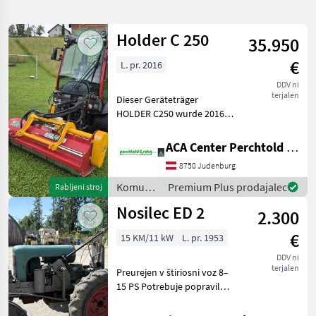
iskanje
Holder C 250
35.950
Kategorija
Država
Filtri
1
€
L. pr. 2016
DDV ni
Prikaži 97
TRENUTNA
Ponastavi
terjalen
Dieser Geräteträger
POT
rezultatov
HOLDER C250 wurde 2016
Holder
in Betrieb genommen, hat
1.700 Bstd. und ist in einem
ACA Center Perchtold - Perchtold & Sohn GmbH
IZBERITE
neuwertigen, sehr
KATEGORIJO
8750 Judenburg
gepflegten Zustand. Er ist
mit umfangreicher Zusat
Komunalna
Premium Plus prodajalec
Rabljeni stroj
Kmetijska tehnika
75
oprema
Nosilec ED 2
2.300
/ Holder
Komunalna tehnika
22
€
15 KM/11 kW
L. pr. 1953
MARKETPLACE
DDV ni
terjalen
Preurejen v štiriosni voz 8–
Ponudbe
Mali
15 PS Potrebuje popravilo
Marketplace
trgovcev
oglasi
Traktor Posebni in mini
traktor