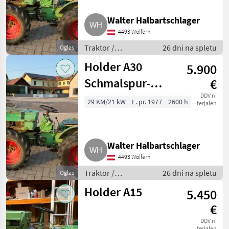
Walter Halbartschlager
4493 Wolfern
Traktor /
26 dni na spletu
Oglas
Standardni traktor
Holder A30
5.900
Schmalspur-
€
Traktor
DDV ni
29 KM/21 kW
L. pr. 1977
2600 h
terjalen
Walter Halbartschlager
4493 Wolfern
Traktor /
26 dni na spletu
Oglas
Standardni traktor
Holder A15
5.450
€
DDV ni
terjalen