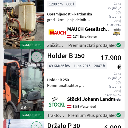
1200 cm
600 l
Cena
vključuje
DDV
Opremljenost: - kardanska
(stopnja
gred - krmiljenje delnih
20%)
pasov - mehansko
1.583,33 €
MAUCH Gesellschaft m.b.H. & Co.KG
neto
nastavljanje višine -
mehansko zložljiv -
5274 Burgkirchen
tritočkovni priklop -
Zaščita
Premium zlati prodajalec
Rabljeni stroj
veljavna tehnična
rastlin /
Holder B 250
preglednica -
17.900
Holder
€
49 KM/36 kW
L. pr. 2015
2847 h
Cena
vključuje
Holder B 250
DDV
Kommunaltraktor ,
(stopnja
hydrostatischer
20%)
14.916,67 €
Fahrantrieb 40 km/h,
Stöckl Johann Landmaschinen GesmbH & Co KG
neto
Kabine, Fronthydraulik,
6363 Westendorf
Rasenbereifung,
Sammelbehälter mit
Traktor /
Premium Plus prodajalec
Rabljeni stroj
Sauggebläse,
Holder
Držalo P 30
Frontsichelmähwerk, wie s
6.900