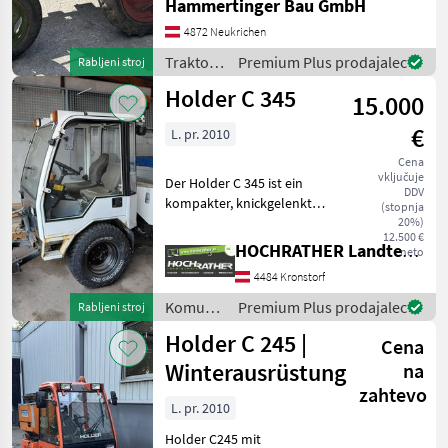
Hammertinger Bau GmbH
4872 Neukrichen
Traktor /
Premium Plus prodajalec
Rabljeni stroj
Holder
Holder C 345
15.000
€
L. pr. 2010
Cena
vključuje
Der Holder C 345 ist ein
DDV
kompakter, knickgelenkter
(stopnja
Kommunalgeräteträger des
20%)
12.500 €
Herstellers Max Holder
HOCHRATHER Landtechnik GmbH
neto
(heute Kärcher Municipal).
4484 Kronstorf
Das Fahrzeug zeichnet sich
durch seine
Komunalna
Premium Plus prodajalec
Rabljeni stroj
oprema
Holder C 245 |
Cena
/ Holder
Winterausrüstung
na
zahtevo
L. pr. 2010
Holder C245 mit