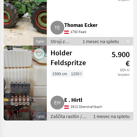
Thomas Ecker
4760 Raab
Stroji z
1 mesec na spletu
Oglas
R
motorji /
Holder
5.900
Transporter
in motorni
Feldspritze
€
transporter
DDV ni
1500 cm
1250 l
terjalen
E . Hirtl
3910 Oberstrahlbach
Zaščita rastlin /
1 mesec na spletu
Oglas
Poljska
škropilnica