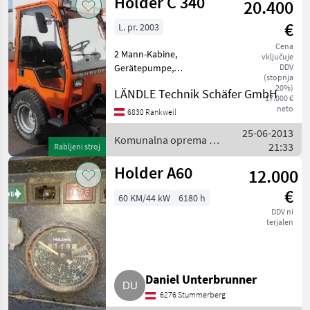
Holder C 340
20.400
€
L. pr. 2003
Cena
2 Mann-Kabine,
vključuje
Gerätepumpe,
DDV
(stopnja
Mengenregler, Heck und
20%)
LÄNDLE Technik Schäfer GmbH
Frontzapfwelle, 40 km/h,
17.000 €
Fronthydraulik
neto
6830 Rankweil
doppelwirkend,
25-06-2013
Transportmulde, hydr.
Komunalna oprema /
21:33
Rabljeni stroj
Querneigung, 2 dw
Holder
Steuergeräte, B
Holder A60
12.000
€
60 KM/44 kW
6180 h
DDV ni
terjalen
Daniel Unterbrunner
6276 Stummerberg