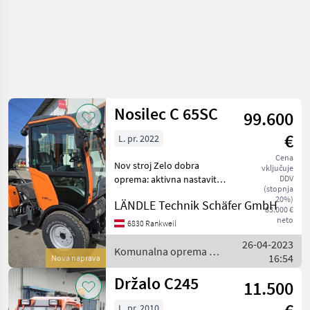
Nosilec C 65SC
99.600
€
L. pr. 2022
Cena
Nov stroj Zelo dobra
vključuje
oprema: aktivna nastavitev
DDV
(stopnja
nagiba sprednje hidravlike,
20%)
LÄNDLE Technik Schäfer GmbH
hidravlično raztovarjanje
83.000 €
orodja, počivalnik,
neto
6830 Rankweil
mehanski sprednji
26-04-2023
kardanski vklop 1000 vrt
Komunalna oprema /
16:54
Nova naprava
Holder
Držalo C245
11.500
L. pr. 2010