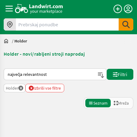
Prebrskaj ponudbe
/
Holder
Holder - novi/rabljeni stroji naprodaj
Tako je razvrščeno na Landwirt.com
Filtri
x
x
Holder
Izbriši vse filtre
Seznam
Mreža
Natančnejše