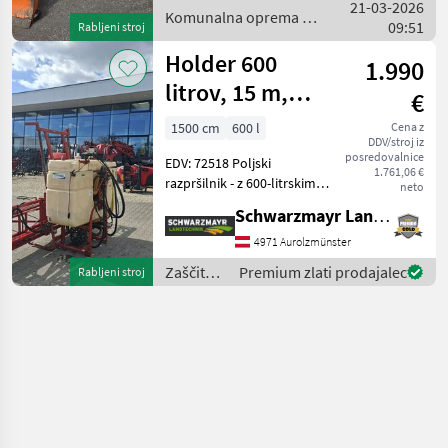
21-03-2026
Komunalna oprema Komu
Komunalna oprema /
09:51
Rabljeni stroj
Holder
Holder 600
1.990
litrov, 15 m,
€
hidravlično
1500 cm
600 l
Cena z
DDV/stroj iz
zložljiv
posredovalnice
EDV: 72518 Poljski
1.761,06 €
razpršilnik - z 600-litrskim
neto
rezervoarjem - s 15-
Schwarzmayr Landtechnik GmbH - Aurolzmünster
metrskim hidravlično
zložljivim razpršilnim
4971 Aurolzmünster
okvirjem - s hidravličnim
Zaščita
Premium zlati prodajalec
Rabljeni stroj
nastavljanjem višine - s 5
rastlin /
Holder