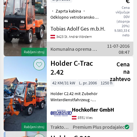
€
Cena
・ Zaprta kabina ・
vključuje
Odklopno vetrobransko
DDV
(stopnja
steklo ・ Hidrostatski
20%)
Tobias Adolf Ges m.b.H.
pogon na vsa kolesa ・
9.583,33 €
Osvetlitev: 2 glavna in 2
neto
3423 St. Andrä-Wördern
dodatna žarometa ・
11-07-2016
Mehanska priklopna
Komunalna oprema /
08:47
Rabljeni stroj
naprava ・ Delovni
Holder
Holder C-Trac
Cena
2.42
na
zahtevo
42 KM/31 kW
L. pr. 2006
1250 h
Holder C2.42 mit Zubehör
Winterdienstfahrzeug -
Transportkiste, Stekro
Hochkofler GmbH
Schneeschild. Ideal zur
Gesteigräumung,
8551 Wies
Artikelstandort Hochkofler
Traktor /
Premium Plus prodajalec
Rabljeni stroj
GmbH Haupstraße 12,
Holder