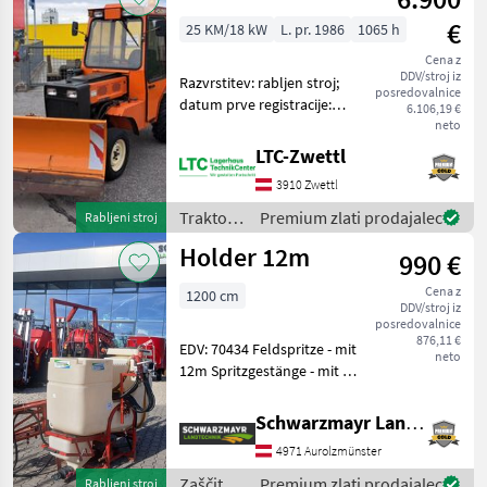
€
25 KM/18 kW
L. pr. 1986
1065 h
Cena z
DDV/stroj iz
Razvrstitev: rabljen stroj;
posredovalnice
datum prve registracije:
6.106,19 €
08.12.1986; tip menjalnika:
neto
brezstopenjski menjalnik;
LTC-Zwettl
ime menjalnika: Hydro;
3910 Zwettl
največja hitrost (km/h): 30;
serijs
Traktor /
Premium zlati prodajalec
Rabljeni stroj
Holder
Holder 12m
990 €
Cena z
1200 cm
DDV/stroj iz
posredovalnice
876,11 €
EDV: 70434 Feldspritze - mit
neto
12m Spritzgestänge - mit 3-
Punktanbau - mit 5
Teilbreiten - mit mech.
Schwarzmayr Landtechnik GmbH - Aurolzmünster
Klappung - mit mech.
4971 Aurolzmünster
Höhenverstellung - mit 600
Liter
Zaščita
Premium zlati prodajalec
Rabljeni stroj