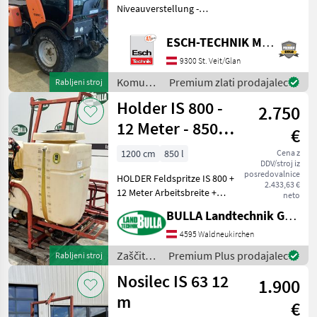
Niveauverstellung -
Gerätevestellpumpe - 2x
Mengenregler -
ESCH-TECHNIK Maschinenhandels GmbH, St. Veit/G.
Frontzapfwelle -
9300 St. Veit/Glan
Fronthubwerk - 2dw
Steuergeräte vorne -
Komunalna
Premium zlati prodajalec
Rabljeni stroj
Hydraulikset
oprema
Holder IS 800 -
2.750
/ Holder
12 Meter - 850
€
Liter
1200 cm
850 l
Cena z
DDV/stroj iz
posredovalnice
HOLDER Feldspritze IS 800 +
2.433,63 €
12 Meter Arbeitsbreite +
neto
Inhalt 850 Liter +
BULLA Landtechnik GmbH
hydraulische
Höhenverstellung +
4595 Waldneukirchen
hydraulische
Zaščita
Premium Plus prodajalec
Rabljeni stroj
Gestängeklappung +
rastlin /
Nosilec IS 63 12
mechanische Fernbedienun
1.900
Holder
m
€