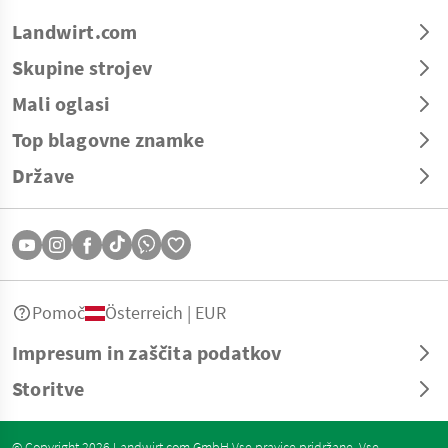
Landwirt.com
Skupine strojev
Mali oglasi
Top blagovne znamke
Države
Pomoč
Österreich | EUR
Impresum in zaščita podatkov
Storitve
© Copyright 2026 Landwirt.com GmbH Vse pravice pridržane. Vse