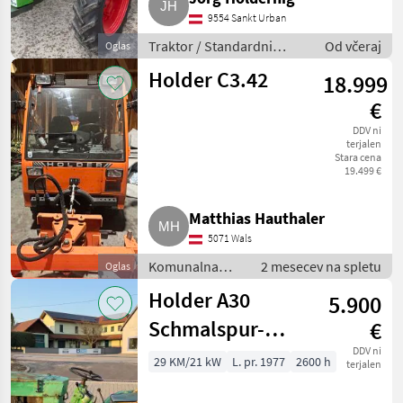
9554 Sankt Urban
Traktor / Standardni
Od včeraj
Oglas
traktor
Holder C3.42
18.999
€
DDV ni
terjalen
Stara cena
19.499 €
Matthias Hauthaler
5071 Wals
Komunalna
2 mesecev na spletu
Oglas
oprema /
Holder A30
5.900
Komunalno
vozilo
Schmalspur-
€
Traktor
DDV ni
29 KM/21 kW
L. pr. 1977
2600 h
terjalen