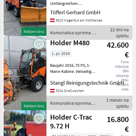
Umfangreichen
Winterzubehör in einem
Töfferl Gerhard GmbH
schönem Zustand - 4-
9020 Klagenfurt am Wörthersee
Zylinder KUBOTA
Dieselmotor - 31 kW / 42 PS
22 dni na
Rabljeni stroj
Komunalna oprema /
- leistungssarke Hydraulik
spletu
Holder
mit 24 l/min För
Holder M480
42.600
€
L. pr. 2016
Cena
Baujahr 2016, 75 PS, 1-
vključuje
Mann-Kabine. Vielseitig
DDV
(stopnja
einsetzbares
20%)
Stangl Reinigungstechnik GmbH
Kommunalfahrzeug mit
35.500 €
Pritsche, Schneefräse und
neto
5204 Straßwalchen
Streuer. Dank Allradantrieb
1 mesec na
und kompakter Bauweise
Komunalna oprema /
spletu
Rabljeni stroj
idea
Holder
Holder C-Trac
16.800
9.72 H
€