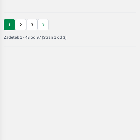
Sadjarski in
vinogradniški
traktor
1
2
3
Zadetek
1
-
48
od
97
(Stran 1 od 3)