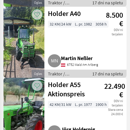
Traktor /
17 dni na spletu
Oglas
Standardni traktor
Holder A40
8.500
€
32 KM/24 kW
L. pr. 1982
3058 h
DDV ni
terjalen
Martin Neßler
6752 Wald Am Arlberg
Traktor /
17 dni na spletu
Oglas
Standardni traktor
Holder A55
22.490
Aktionspreis
€
DDV ni
42 KM/31 kW
L. pr. 1977
1900 h
terjalen
Stara cena
24.000 €
Jörg Holdernig