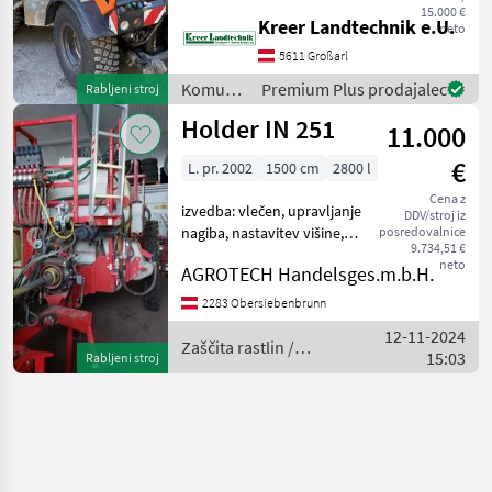
15.000 €
zagotavljajo optimalno
Kreer Landtechnik e.U.
neto
porazdelitev moči. Popoln
5611 Großarl
pogled na priključke in
maksimalno udobje med
Komunalna
Premium Plus prodajalec
Rabljeni stroj
delom
oprema
Holder IN 251
11.000
/ Holder
€
L. pr. 2002
1500 cm
2800 l
Cena z
izvedba: vlečen, upravljanje
DDV/stroj iz
nagiba, nastavitev višine,
posredovalnice
9.734,51 €
hidravlično zložljivo Zaščita
neto
AGROTECH Handelsges.m.b.H.
rastlin Poljska škropilnica
2283 Obersiebenbrunn
12-11-2024
Zaščita rastlin /
15:03
Rabljeni stroj
Holder