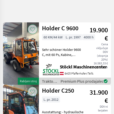
Holder C 9600
19.900
€
60 KM/44 kW
L. pr. 1997
4000 h
Cena
vključuje
Sehr schöner Holder 9600
DDV
C, mit 60 Ps, Kabine,
(stopnja
Heizung, hydraulische
20%)
16.583,33 €
Kipperbrücke,
Stöckl Maschinencenter
neto
Fronthydraulik , Service
6405 Pfaffenhofen/Telfs
und Gutachten Neu. (A)
pogon: štirikolesni pogon
Traktor /
Premium Plus prodajalec
Rabljeni stroj
Traktor
Holder
Holder C250
31.900
€
L. pr. 2012
DDV ni
terjalen
Ausstattung: - hydraulische