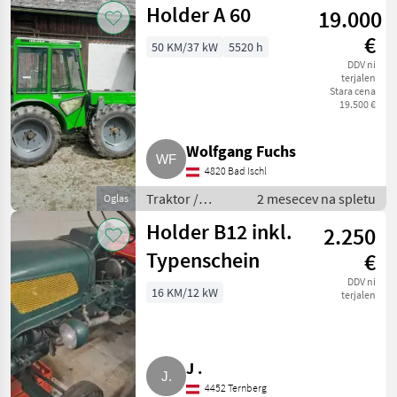
Holder A 60
19.000
motorni
transporter
€
50 KM/37 kW
5520 h
DDV ni
terjalen
Stara cena
19.500 €
Wolfgang Fuchs
4820 Bad Ischl
Traktor /
2 mesecev na spletu
Oglas
Standardni
Holder B12 inkl.
2.250
traktor
Typenschein
€
DDV ni
16 KM/12 kW
terjalen
J .
4452 Ternberg