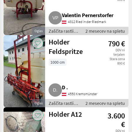
Valentin Pernerstorfer
4312 Ried in der Riedmark
Zaščita rastlin /
2 mesecev na spletu
Oglas
Poljska
Holder
790 €
škropilnica
Feldspritze
DDV ni
terjalen
Stara cena
1000 cm
890 €
D .
4550 Kremsmünster
Zaščita rastlin /
2 mesecev na spletu
Oglas
Poljska
Holder A12
3.600
škropilnica
€
DDV ni