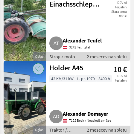
Einachsschlepper
DDV ni
terjalen
E 12
Stara cena
800 €
Alexander Teufel
3242 Texingtal
Stroji z motorji
2 mesecev na spletu
Oglas
/ Transporter in
Holder A45
10 €
motorni
transporter
DDV ni
42 KM/31 kW
L. pr. 1979
3400 h
terjalen
Alexander Domayer
7122 Bezirk Neusiedl am See
Traktor /
2 mesecev na spletu
Oglas