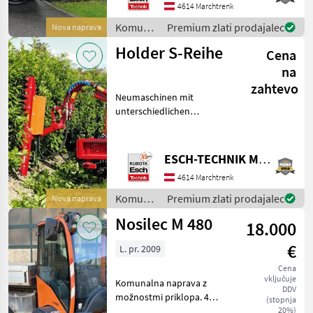
4614 Marchtrenk
naprava za pritrdil
Komunalna
Premium zlati prodajalec
Nova naprava
oprema
Holder S-Reihe
Cena
/ Holder
na
zahtevo
Neumaschinen mit
unterschiedlichen
Ausstattungen zu
Sonderpreisen prompt
verfügbar. • Erhöhung
ESCH-TECHNIK Maschinenhandels GmbH, Marchtrenk
Gesamtgewicht auf 6.000kg
4614 Marchtrenk
• 2-Mann-Kabine •
Frontaushebung 3-dime
Komunalna
Premium zlati prodajalec
Nova naprava
oprema
Nosilec M 480
18.000
/ Holder
€
L. pr. 2009
Cena
vključuje
Komunalna naprava z
DDV
možnostmi priklopa. 4
(stopnja
enako velika kolesa
20%)