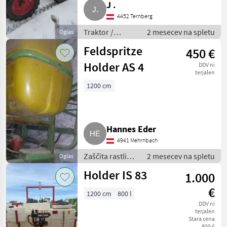
J .
4452 Ternberg
Traktor /
2 mesecev na spletu
Oglas
Sadjarski in
Feldspritze
450 €
vinogradniški
traktor
Holder AS 4
DDV ni
terjalen
1200 cm
Hannes Eder
4941 Mehrnbach
Zaščita rastlin /
2 mesecev na spletu
Oglas
Poljska
Holder IS 83
1.000
škropilnica
€
1200 cm
800 l
DDV ni
terjalen
Stara cena
800 €