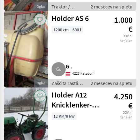
Traktor /
2 mesecev na spletu
Oglas
Sadjarski in
Holder AS 6
1.000
vinogradniški
traktor
€
1200 cm
600 l
DDV ni
terjalen
G .
4223 Katsdorf
Zaščita rastlin /
2 mesecev na spletu
Oglas
Poljska
Holder A12
4.250
škropilnica
Knicklenker-
€
Traktor
DDV ni
12 KM/9 kW
terjalen