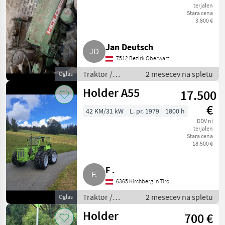
terjalen
Stara cena
3.800 €
Jan Deutsch
7512 Bezirk Oberwart
Traktor /
2 mesecev na spletu
Oglas
Standardni
Holder A55
17.500
traktor
€
42 KM/31 kW
L. pr. 1979
1800 h
DDV ni
terjalen
Stara cena
18.500 €
F .
6365 Kirchberg in Tirol
Traktor /
2 mesecev na spletu
Oglas
Standardni
Holder
700 €
traktor