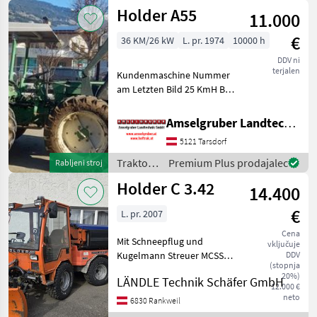
motorji /
Holder A55
11.000
Holder
€
36 KM/26 kW
L. pr. 1974
10000 h
DDV ni
terjalen
Kundenmaschine Nummer
am Letzten Bild 25 KmH Bei
Fragen Kunden
Kontaktieren Traktor
Amselgruber Landtechnik GmbH
Standardni traktor
5121 Tarsdorf
Traktor /
Premium Plus prodajalec
Rabljeni stroj
Holder
Holder C 3.42
14.400
€
L. pr. 2007
Cena
Mit Schneepflug und
vključuje
Kugelmann Streuer MCSS
DDV
(stopnja
Steuerung 40 km/h perm.
20%)
LÄNDLE Technik Schäfer GmbH
Allradantrieb, Hydrostat,
12.000 €
Kubota 1505 T Motor Bstd.:
neto
6830 Rankweil
5691 h gorivo: Dizel