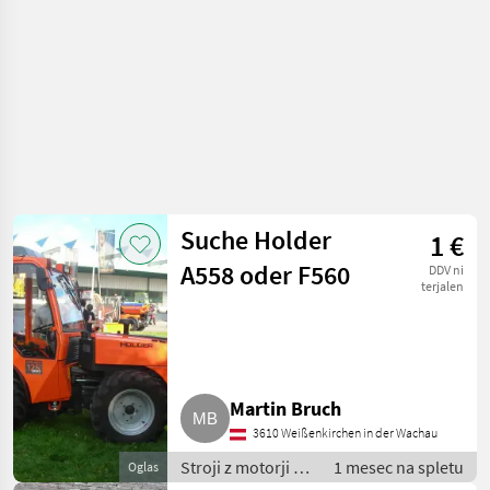
Suche Holder
1 €
A558 oder F560
DDV ni
terjalen
Martin Bruch
3610 Weißenkirchen in der Wachau
Stroji z motorji /
1 mesec na spletu
Oglas
Transporter in