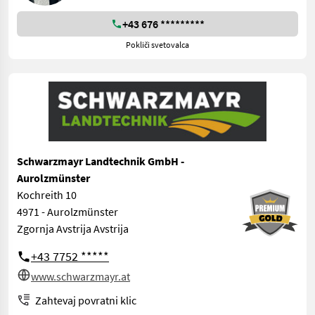
+43 676 *********
Pokliči svetovalca
Schwarzmayr Landtechnik GmbH -
Aurolzmünster
Kochreith 10
4971 - Aurolzmünster
Zgornja Avstrija Avstrija
+43 7752 *****
www.schwarzmayr.at
Zahtevaj povratni klic