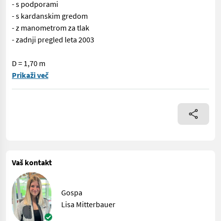
- s podporami
- s kardanskim gredom
- z manometrom za tlak
- zadnji pregled leta 2003
D = 1,70 m
EDV: 72518 Poljski razpršilnik - z 600-litrskim rezervoarjem - 
Prikaži več
Vaš kontakt
Gospa
Lisa Mitterbauer