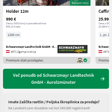
Rabljeni stroj
Holder 12m
Caffin
990 €
25.990
Cena z DDV/stroj iz posredovalnice
Cena z DDV/
876,11 € neto
23.000 € net
1200 cm
L. pr. 20
Schwarzmayr Landtechnik GmbH - Aurolzmünster
4971 Zgornja Avstrija
4971 Zg
Premium zlati prodajalec
Premium 
Več ponudb od Schwarzmayr Landtechnik
GmbH - Aurolzmünster
Imate Zaščita rastlin / Poljska škropilnica za prodajo?
Na Landwirt.com dosežete več kot 545.000 registriranih