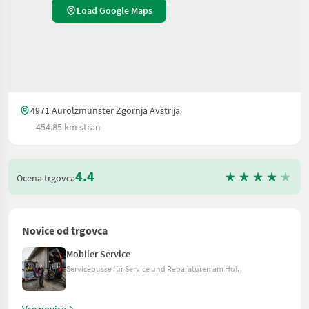
Load Google Maps
4971 Aurolzmünster Zgornja Avstrija
454.85 km stran
4.4
Ocena trgovca
Novice od trgovca
Mobiler Service
Servicebusse für Service und Reparaturen am Hof.