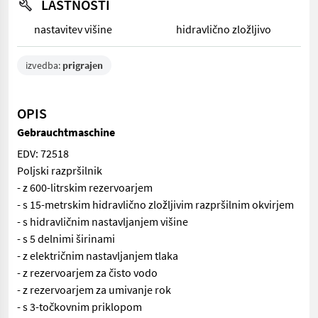
LASTNOSTI
nastavitev višine
hidravlično zložljivo
izvedba:
prigrajen
OPIS
Gebrauchtmaschine
EDV: 72518
Poljski razpršilnik
- z 600-litrskim rezervoarjem
- s 15-metrskim hidravlično zložljivim razpršilnim okvirjem
- s hidravličnim nastavljanjem višine
- s 5 delnimi širinami
- z električnim nastavljanjem tlaka
- z rezervoarjem za čisto vodo
- z rezervoarjem za umivanje rok
- s 3-točkovnim priklopom