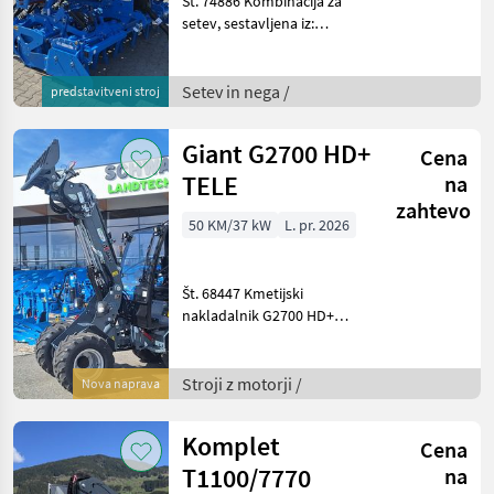
Št. 74886 Kombinacija za
setev, sestavljena iz:
rotacijske brane Zirkon
EMR/300 - z delovno širino
3, 0 m - z 12 rotorji - z
Setev in nega /
predstavitveni stroj
menjalnikom s
spremenljivim prestavnim r
Giant G2700 HD+
Cena
TELE
na
zahtevo
50 KM/37 kW
L. pr. 2026
Št. 68447 Kmetijski
nakladalnik G2700 HD+
TELE - z višino dviga 3.711
mm, merjeno na vrtilni
točki stroja - z dvigalno silo
Stroji z motorji /
Nova naprava
brez dodatne teže približno
2.350 kg -
Komplet
Cena
T1100/7770
na