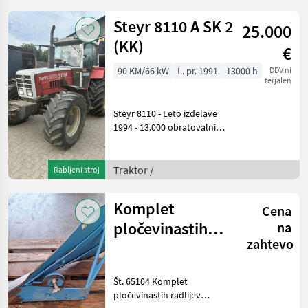
Steyr 8110 A SK 2
25.000
(KK)
€
90 KM/66 kW
L. pr. 1991
13000 h
DDV ni
terjalen
Steyr 8110 - Leto izdelave
1994 - 13.000 obratovalnih
ur - Izvedba »SK II –
Elektronic« - Menjalnik pod
obremenitvijo - EHR - 1x
Traktor /
Rabljeni stroj
stopnja električnega DW -
2x stopn
Komplet
Cena
pločevinastih
na
zahtevo
plužev Lemken,
5-rezilni
Št. 65104 Komplet
pločevinastih radlijev