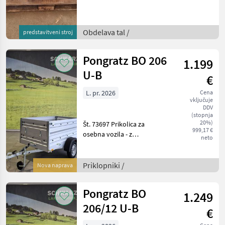
DuraMaxx, vključno s
trupom 5 kosov DuraMaxx
W 40 levo 5 kosov
DuraMaxx W 40 desno
Obdelava tal /
predstavitveni stroj
vključno z deljenim rezilom
z ojačanimi
Pongratz BO 206
1.199
U-B
€
L. pr. 2026
Cena
vključuje
DDV
(stopnja
20%)
Št. 73697 Prikolica za
999,17 €
osebna vozila - z
neto
dimenzijami tovornega
prostora: 2.050 x 1.110 x 390
mm - opremljena s
Priklopniki /
Nova naprava
pritrdilnimi gumbi za
ponjavo - z V-oblikovano
Pongratz BO
1.249
vlečno
206/12 U-B
€