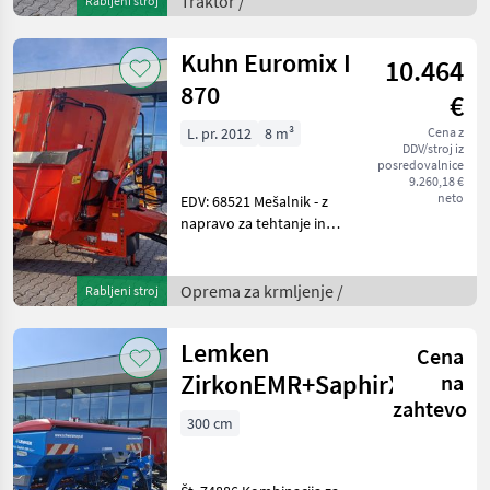
Traktor /
Rabljeni stroj
urah - letnik izdelave 1986 –
prva regis
Kuhn Euromix I
10.464
870
€
L. pr. 2012
8 m³
Cena z
DDV/stroj iz
posredovalnice
9.260,18 €
neto
EDV: 68521 Mešalnik - z
napravo za tehtanje in
tehtnico - z 8³ posodo - s
prelivnim obročem - z
navpičnim vijakom - z
Oprema za krmljenje /
Rabljeni stroj
drsnikom desno spredaj in
levo zadaj - z vzp
Lemken
Cena
ZirkonEMR+SaphirXMR
na
zahtevo
300 cm