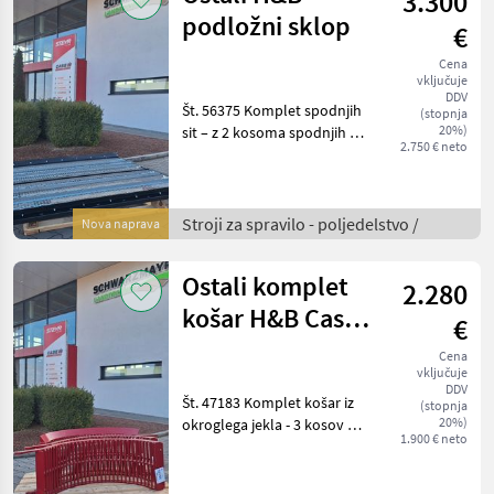
3.300
podložni sklop
€
Cena
vključuje
DDV
Št. 56375 Komplet spodnjih
(stopnja
20%)
sit – z 2 kosoma spodnjih sit
2.750 € neto
18 x 22 mm, primernih za
Case AF serije 150 - z 1
kosom okvirja za spodnje
sito - z 8 kosov čistilnih v
Stroji za spravilo - poljedelstvo /
Nova naprava
Ostali komplet
2.280
košar H&B Case
€
AF
Cena
vključuje
DDV
Št. 47183 Komplet košar iz
(stopnja
20%)
okroglega jekla - 3 kosov s
1.900 € neto
13-milimetrsko palico - 1
poševna košara z
razmakom 18 mm - 1 ravna