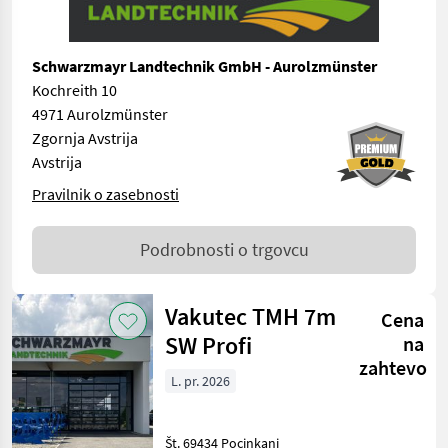
Schwarzmayr Landtechnik GmbH - Aurolzmünster
Kochreith 10
4971 Aurolzmünster
Zgornja Avstrija
Avstrija
Pravilnik o zasebnosti
Podrobnosti o trgovcu
Vakutec TMH 7m
Cena
SW Profi
na
zahtevo
L. pr. 2026
Št. 69434 Pocinkani