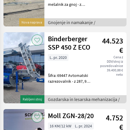
mešalnik za gnoj - z
masivnim štirikotnim
mešalnim valjem dolžine 7
m - s 37-milimetrskim
Gnojenje in namakanje /
Nova naprava
polnim mešalnim valjem iz
posebnega jekla za pogon -
Binderberger
44.523
SSP 450 Z ECO
€
L. pr. 2020
Cena z
DDV/stroj iz
posredovalnice
39.400,88 €
neto
Šifra: 69447 Avtomatski
razrezovalnik - z 287, 9
obratovalnih ur - letnik
izdelave 2020 - s podvozjem
- z mehansko zložljivim
Gozdarska in lesarska mehanizacija /
Rabljeni stroj
transportnim trakom
dolžine 4, 40 m
Moll ZGN-28/20
4.752
€
16 KM/12 kW
L. pr. 2024