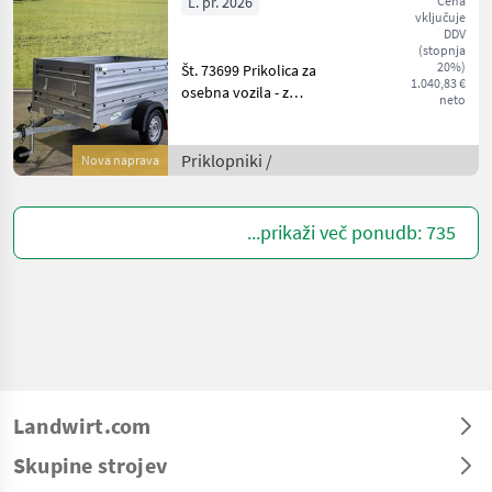
L. pr. 2026
Cena
vključuje
DDV
(stopnja
20%)
Št. 73699 Prikolica za
1.040,83 €
osebna vozila - z
neto
dimenzijami tovornega
prostora: 2.050 x 1.220 x 390
mm - opremljena s
Priklopniki /
Nova naprava
pritrdilnimi gumbi za
ponjavo - z V-oblikovano
vlečno
...prikaži več ponudb: 735
Landwirt.com
Skupine strojev