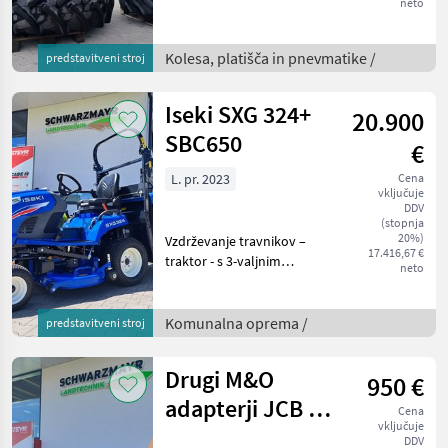
neto
480/66 R28 Maxam 134 D,
TL, - fiksna platišča - za
Steyr Expert / Multi Priklj
Kolesa, platišča in pnevmatike /
predstavitveni stroj
Iseki SXG 324+
20.900
SBC650
€
L. pr. 2023
Cena
vključuje
DDV
(stopnja
20%)
Vzdrževanje travnikov –
17.416,67 €
traktor - s 3-valjnim
neto
dizelskim motorjem
stopnje V in močjo 22 PS - z
rezervoarjem prostornine
Komunalna oprema /
predstavitveni stroj
21 l - s popolnoma
hidravličnim krmiljenjem
Drugi M&O
950 €
adapterji JCB Q
Cena
vključuje
– prilagojeni za
DDV