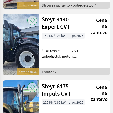
košara z razmakom 20 mm
Stroji za spravilo - poljedelstvo /
Nova naprava
- 1 koš, r
Steyr 4140
Cena
Expert CVT
na
zahtevo
140 KM/103 kW
L. pr. 2025
Št. 62103S Common-Rail
turbodizelski motor s
hladilnikom polnilnega
zraka in močjo 140 PS z
delovno prostornino 4.485
Traktor /
Nova naprava
ccm in emisijskim
standardom stopnje V Seri
Steyr 6175
Cena
Impuls CVT
na
zahtevo
225 KM/165 kW
L. pr. 2025