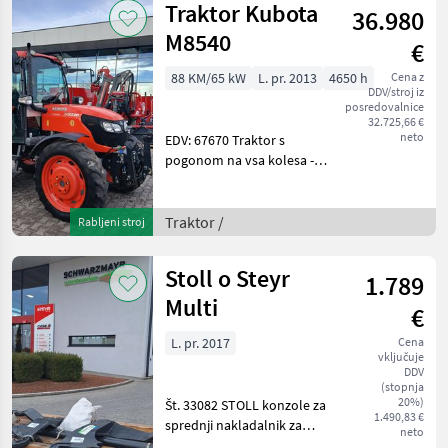
Traktor Kubota
36.980
M8540
€
88 KM/65 kW
L. pr. 2013
4650 h
Cena z
DDV/stroj iz
posredovalnice
32.725,66 €
neto
EDV: 67670 Traktor s
pogonom na vsa kolesa -
letnik izdelave 2013 - prva
registracija 08.04.2013 - z
močjo 4650 Bst. - s hitrostjo
Traktor /
Rabljeni stroj
40 km/h - s sistemom
Hydroshut
Stoll o Steyr
1.789
Multi
€
L. pr. 2017
Cena
vključuje
DDV
(stopnja
20%)
Št. 33082 STOLL konzole za
1.490,83 €
sprednji nakladalnik za
neto
Steyr Multi 4095–4115 – s