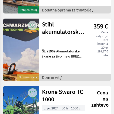
širino pritrditve 960 mm
(ozka roka) Prodajna ekipa
Dodatna oprema za traktorje /
Rabljeni stroj
podjetja Schwarzmayr vam
bo z v
Stihl
359 €
akumulatorske
Cena
vključuje
škarje za živo
DDV
(stopnja
mejo HSA 100
20%)
Št. 71969 Akumulatorske
299,17 €
neto
škarje za živo mejo BREZ
AKUMULATORJA - brez
akumulatorja in polnilnika -
z dvostranskim rezilom - z
optimizirano zaščito pred
Dom in vrt /
Nova naprava
urezninami -
Krone Swaro TC
Cena
1000
na
zahtevo
L. pr. 2024
50 h
1000 cm