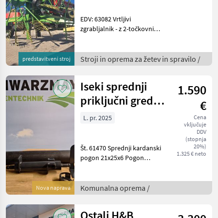
EDV: 63082 Vrtljivi
zgrabljalnik - z 2-točkovnim
priklopom kategorije 2 - s
hidravlično nastavljivo
delovno širino od 8, 9 do
Stroji in oprema za žetev in spravilo /
predstavitveni stroj
10, 0 m - z 2x15 ročaji z
zobmi, od kate
Iseki sprednji
1.590
priključni gred
€
TM
L. pr. 2025
Cena
vključuje
DDV
(stopnja
20%)
Št. 61470 Sprednji kardanski
1.325 € neto
pogon 21x25x6 Pogon
poteka prek kardanskega
pogona medosnega kolesa.
Število obratov: 2.000
Komunalna oprema /
Nova naprava
obr./min Smer vrtenja (v
smeri vožnje):
Ostali H&B