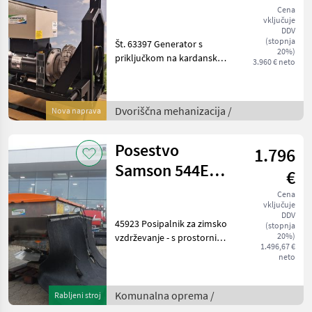
Cena
vključuje
DDV
(stopnja
Št. 63397 Generator s
20%)
priključkom na kardansko
3.960 € neto
gred - s 3-točkovnim
pritrdilnim sistemom - z
elektronskim regulatorjem
Dvoriščna mehanizacija /
Nova naprava
napetosti AVR2 s trifaznim
merjenjem dejanske
Posestvo
1.796
Samson 544E
€
razpršilnik
Cena
vključuje
DDV
45923 Posipalnik za zimsko
(stopnja
20%)
vzdrževanje - s prostornino
1.496,67 €
500 l - s pokrovom iz
neto
steklenih vlaken - s
kardanskim gredom - s
hidravličnim odpiranjem
Komunalna oprema /
Rabljeni stroj
lopute - z osve