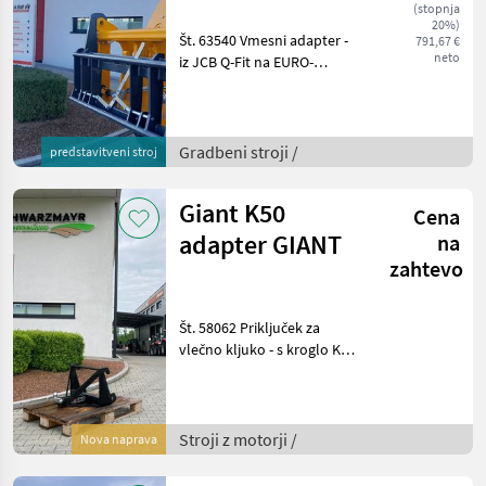
(stopnja
EURO
20%)
Št. 63540 Vmesni adapter -
791,67 €
neto
iz JCB Q-Fit na EURO-
priključek - s centralnim
zaklepom - z nosilnostjo 3,
0 to VFG – rabljeno
Prodajna ekipa podjetja
Gradbeni stroji /
predstavitveni stroj
Schwarzmayr v
Giant K50
Cena
adapter GIANT
na
zahtevo
Št. 58062 Priključek za
vlečno kljuko - s kroglo K50
- z vpetjem GIANT Prodajna
ekipa podjetja
Schwarzmayr vam bo z
veseljem predstavila
Stroji z motorji /
Nova naprava
napravo/stroj in vas pro