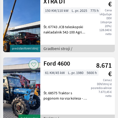
XTRA DT
€
150 KM/110 kW
L. pr. 2025
775 h
Cena
vključuje
DDV
(stopnja
20%)
Št. 67743 JCB teleskopski
128.040 €
nakladalnik 542-100 Agri
neto
XTRAr DT - z dvigalno silo 4,
2 tone - z višino dviga 9, 8
metra - z 150 PS 4-valjnim
Gradbeni stroji /
predstavitveni stroj
motorjem JCB Dieselmax
Commo
Ford 4600
8.671
€
61 KM/45 kW
L. pr. 1980
5600 h
Cena z
DDV/stroj iz
posredovalnice
7.673,45 €
Št. 68575 Traktor s
neto
pogonom na vsa kolesa - z
5600 delovnimi urami po
števcu - števec je bil
zamenjan pri 5000 delovnih