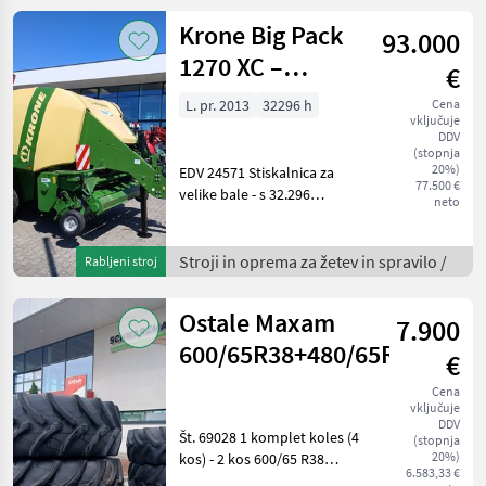
Krone Big Pack
93.000
1270 XC –
€
visokohitrostni
L. pr. 2013
32296 h
Cena
vključuje
večbalni balirnik
DDV
(stopnja
20%)
EDV 24571 Stiskalnica za
77.500 €
velike bale - s 32.296
neto
stisnjenimi balami - z
dimenzijami bal 120 x 70 cm
in dolžino bal od 1, 0 m do
Stroji in oprema za žetev in spravilo /
Rabljeni stroj
2, 70 m - z rezalnim
mehanizmom z 26
Ostale Maxam
7.900
600/65R38+480/65R28
€
Cena
vključuje
DDV
Št. 69028 1 komplet koles (4
(stopnja
20%)
kos) - 2 kos 600/65 R38
6.583,33 €
Maxam 151 D, TL, - 2 kosa