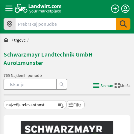
Prebrskaj ponudbe
/
trgovci
/
Schwarzmayr Landtechnik GmbH -
Aurolzmünster
765 Najdenih ponudb
Seznam
Mreža
Filtri