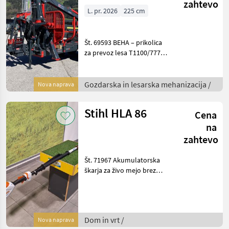
zahtevo
L. pr. 2026
225 cm
Št. 69593 BEHA – prikolica
za prevoz lesa T1100/7770 -
dovoljena skupna masa 11
t -z 12 nosilci za klade -z 8
kladami -z razsvetljavo -s
Gozdarska in lesarska mehanizacija /
Nova naprava
stranskimi žarometi -s skra
Stihl HLA 86
Cena
na
zahtevo
Št. 71967 Akumulatorska
škarja za živo mejo brez
akumulatorja - nastavljiv
kot 115° - dolžina reza 50
cm - skupna dolžina 260–
330 cm - brezstopenjska
Dom in vrt /
Nova naprava
regulacija hit