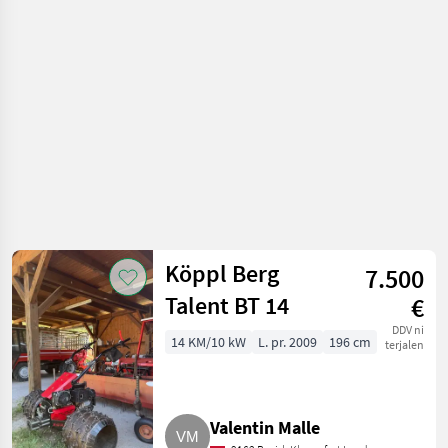
Motorna kosilnica/
prekopalnik
Köppl Berg
7.500
Talent BT 14
€
DDV ni
14 KM/10 kW
L. pr. 2009
196 cm
terjalen
Valentin Malle