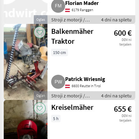
Florian Mader
6179 Ranggen
Stroji z motorji /
4 dni na spletu
Oglas
Motorna kosilnica/
Balkenmäher
600 €
prekopalnik
Traktor
DDV ni
terjalen
150 cm
Patrick Wriesnig
6600 Reutte In Tirol
Stroji z motorji /
4 dni na spletu
Oglas
Motorna kosilnica/
Kreiselmäher
655 €
prekopalnik
DDV ni
5 h
terjalen