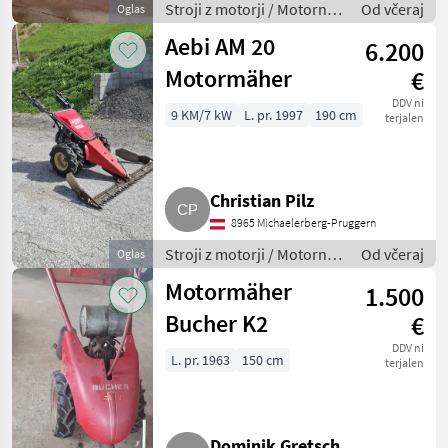
Stroji z motorji / Motorna
Od včeraj
Oglas
kosilnica/ prekopalnik
Aebi AM 20
6.200
Motormäher
€
DDV ni
9 KM/7 kW
L. pr. 1997
190 cm
terjalen
Christian Pilz
8965 Michaelerberg-Pruggern
Stroji z motorji / Motorna
Od včeraj
Oglas
kosilnica/ prekopalnik
Motormäher
1.500
Bucher K2
€
DDV ni
L. pr. 1963
150 cm
terjalen
Dominik Gretsch