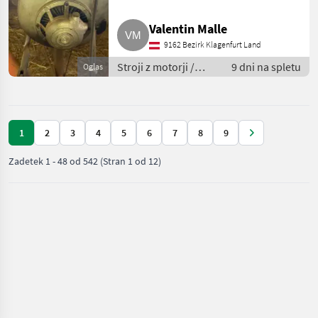
Valentin Malle
9162 Bezirk Klagenfurt Land
Stroji z motorji /
9 dni na spletu
Oglas
Motorna kosilnica/
prekopalnik
1
2
3
4
5
6
7
8
9
Zadetek
1
-
48
od
542
(Stran 1 od 12)