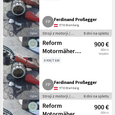
Ferdinand Proßegger
5733 Bramberg
Stroji z motorji /
8 dni na spletu
Oglas
Motorna kosilnica/
Reform
900 €
prekopalnik
Motormäher
DDV ni
terjalen
111S
9 KM/7 kW
Ferdinand Proßegger
5733 Bramberg
Stroji z motorji /
8 dni na spletu
Oglas
Motorna kosilnica/
Reform
900 €
prekopalnik
Motormäher
DDV ni