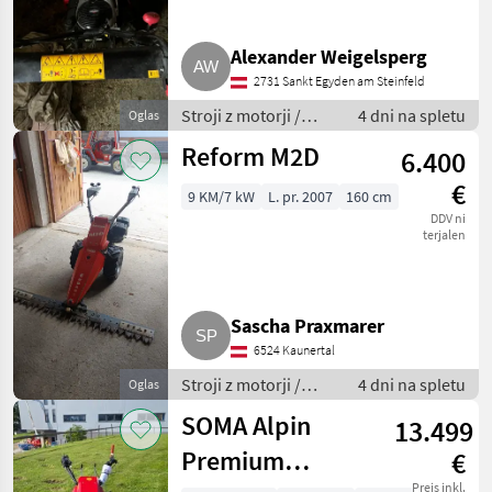
Alexander Weigelsperg
2731 Sankt Egyden am Steinfeld
Stroji z motorji /
4 dni na spletu
Oglas
Motorna kosilnica/
Reform M2D
6.400
prekopalnik
€
9 KM/7 kW
L. pr. 2007
160 cm
DDV ni
terjalen
Sascha Praxmarer
6524 Kaunertal
Stroji z motorji /
4 dni na spletu
Oglas
Motorna kosilnica/
SOMA Alpin
13.499
prekopalnik
Premium
€
Preis inkl.