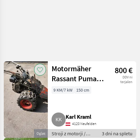
Motormäher
800 €
Rassant Puma
DDV ni
terjalen
90L
9 KM/7 kW
150 cm
Karl Kraml
4120 Neufelden
Stroji z motorji /
3 dni na spletu
Oglas
Motorna kosilnica/