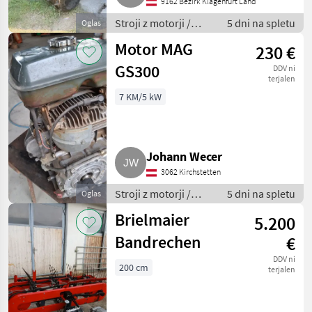
9162 Bezirk Klagenfurt Land
Stroji z motorji /
5 dni na spletu
Oglas
Motorna kosilnica/
Motor MAG
230 €
prekopalnik
GS300
DDV ni
terjalen
7 KM/5 kW
Johann Wecer
3062 Kirchstetten
Stroji z motorji /
5 dni na spletu
Oglas
Motorna kosilnica/
Brielmaier
5.200
prekopalnik
Bandrechen
€
DDV ni
200 cm
terjalen