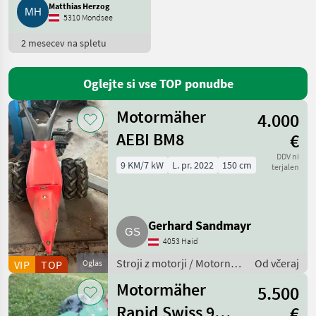
Matthias Herzog
5310 Mondsee
2 mesecev na spletu
Oglejte si vse TOP ponudbe
Motormäher
4.000
AEBI BM8
€
DDV ni
9 KM/7 kW
L. pr. 2022
150 cm
terjalen
Gerhard Sandmayr
4053 Haid
Stroji z motorji / Motorna
Od včeraj
VIP
TOP
Oglas
kosilnica/ prekopalnik
Motormäher
5.500
Rapid Swiss 9
€