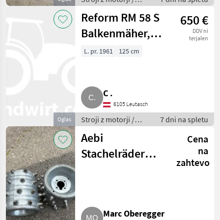
Motorna kosilnica/
Reform RM 58 S
650 €
prekopalnik
Balkenmäher,
DDV ni
terjalen
Motormäher
L. pr. 1961
125 cm
C .
6105 Leutasch
Stroji z motorji /
7 dni na spletu
Oglas
Motorna kosilnica/
Aebi
Cena
prekopalnik
na
Stachelräder
zahtevo
CC36
Marc Oberegger