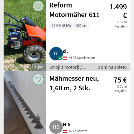
Reform
1.499
prekopalnik
Motormäher 611
€
DDV ni
11 KM/8 kW
100 cm
terjalen
d .
4623 Gunskirchen
Stroji z motorji /
3 dni na spletu
Oglas
Motorna kosilnica/
Mähmesser neu,
75 €
prekopalnik
1,60 m, 2 Stk.
DDV ni
terjalen
H S
6275 Stumm