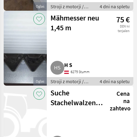
Stroji z motorji /
4 dni na spletu
Oglas
Motorna kosilnica/
Mähmesser neu
75 €
prekopalnik
1,45 m
DDV ni
terjalen
H S
6275 Stumm
Stroji z motorji /
4 dni na spletu
Oglas
Motorna kosilnica/
Suche
Cena
prekopalnik
na
Stachelwalzen
zahtevo
für Köppl
Bergtalent 14