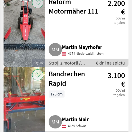
Reform
2.200
prekopalnik
Motormäher 111
€
DDV ni
terjalen
Martin Mayrhofer
4174 Niederwaldkirchen
Stroji z motorji /
8 dni na spletu
Oglas
Motorna kosilnica/
Bandrechen
3.100
prekopalnik
Rapid
€
DDV ni
175 cm
terjalen
Martin Mair
6130 Schwaz