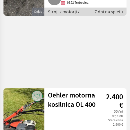
9852 Trebesing
Stroji z motorji /
7 dni na spletu
Oglas
Motorna kosilnica/
prekopalnik
Oehler motorna
2.400
kosilnica OL 400
€
DDV ni
terjalen
Stara cena
2.900 €