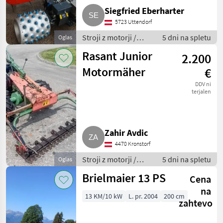
Siegfried Eberharter
5723 Uttendorf
Stroji z motorji /
5 dni na spletu
Oglas
Motorna kosilnica/
Rasant Junior
2.200
prekopalnik
Motormäher
€
DDV ni
terjalen
Zahir Avdic
4470 Kronstorf
Stroji z motorji /
5 dni na spletu
Oglas
Motorna kosilnica/
Brielmaier 13 PS
Cena
prekopalnik
na
13 KM/10 kW
L. pr. 2004
200 cm
zahtevo