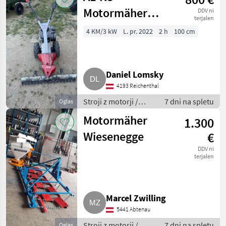
Motormäher
DDV ni
terjalen
Balkenmäher
4 KM/3 kW
L. pr. 2022
2 h
100 cm
115
Daniel Lomsky
4193 Reichenthal
Stroji z motorji /
7 dni na spletu
Oglas
Motorna kosilnica/
Motormäher
1.300
prekopalnik
Wiesenegge
€
DDV ni
terjalen
Marcel Zwilling
5441 Abtenau
Stroji z motorji /
7 dni na spletu
Oglas