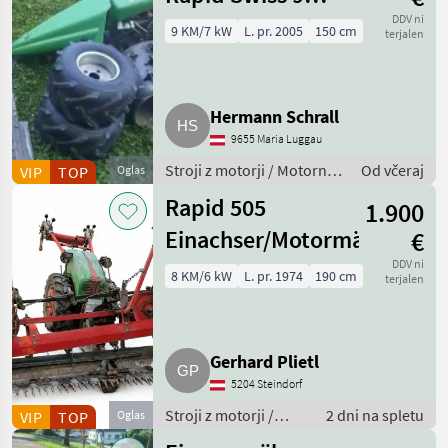
PS, Robin EX 27
DDV ni
9 KM/7 kW
L. pr. 2005
150 cm
terjalen
Hermann Schrall
9655 Maria Luggau
Stroji z motorji / Motorna
Od včeraj
VIP
TOP
Oglas
kosilnica/ prekopalnik
Rapid 505
1.900
Einachser/Motormäher
€
DDV ni
8 KM/6 kW
L. pr. 1974
190 cm
terjalen
Gerhard Plietl
5204 Steindorf
Stroji z motorji /
2 dni na spletu
VIP
TOP
Oglas
Motorna kosilnica/