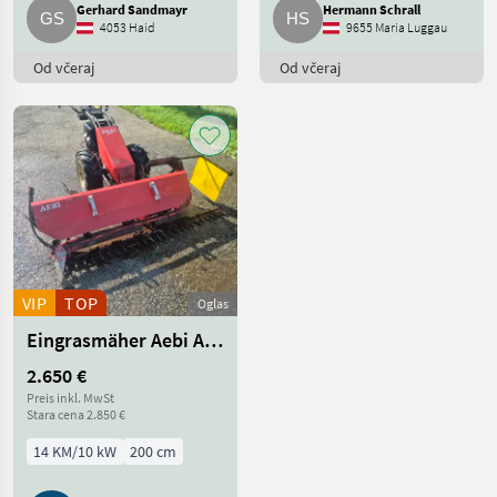
Gerhard Sandmayr
Hermann Schrall
4053 Haid
9655 Maria Luggau
Reform
80
Od včeraj
Od včeraj
Aebi
44
Brielmaier
17
Köppl
17
Bucher
15
Prikaži
vse
VIP
TOP
Oglas
(25)
Eingrasmäher Aebi AM41
MARKETPLACE
2.650 €
Preis inkl. MwSt
Ponudbe
Mali
Marketplace
Stara cena 2.850 €
trgovcev
oglasi
14 KM/10 kW
200 cm