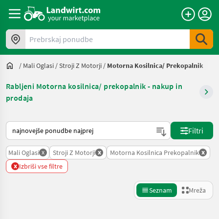
Prebrskaj ponudbe
/
Mali Oglasi
/
Stroji Z Motorji
/
Motorna Kosilnica/ Prekopalnik
Rabljeni Motorna kosilnica/ prekopalnik - nakup in
prodaja
Tako je razvrščeno na Landwirt.com
Filtri
x
x
x
Mali Oglasi
Stroji Z Motorji
Motorna Kosilnica Prekopalnik
x
Izbriši vse filtre
Seznam
Mreža