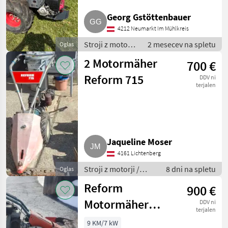
Georg Gstöttenbauer
4212 Neumarkt Im Mühlkreis
Stroji z motorji
2 mesecev na spletu
Oglas
/ Motorna
2 Motormäher
700 €
kosilnica/
prekopalnik
Reform 715
DDV ni
terjalen
Jaqueline Moser
4161 Lichtenberg
Stroji z motorji /
8 dni na spletu
Oglas
Motorna kosilnica/
Reform
900 €
prekopalnik
Motormäher
DDV ni
terjalen
111S
9 KM/7 kW