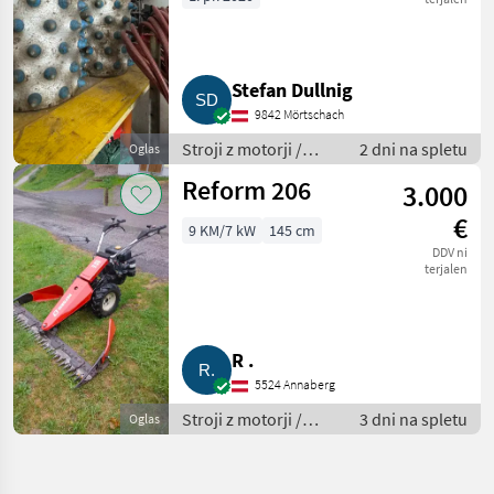
Stefan Dullnig
9842 Mörtschach
Stroji z motorji /
2 dni na spletu
Oglas
Motorna kosilnica/
Reform 206
3.000
prekopalnik
€
9 KM/7 kW
145 cm
DDV ni
terjalen
R .
5524 Annaberg
Stroji z motorji /
3 dni na spletu
Oglas
Motorna kosilnica/
prekopalnik