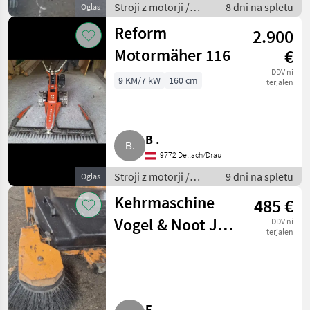
Stroji z motorji /
8 dni na spletu
Oglas
Motorna kosilnica/
Reform
2.900
prekopalnik
Motormäher 116
€
DDV ni
9 KM/7 kW
160 cm
terjalen
B .
9772 Dellach/Drau
Stroji z motorji /
9 dni na spletu
Oglas
Motorna kosilnica/
Kehrmaschine
485 €
prekopalnik
Vogel & Noot Jet
DDV ni
terjalen
3
F .