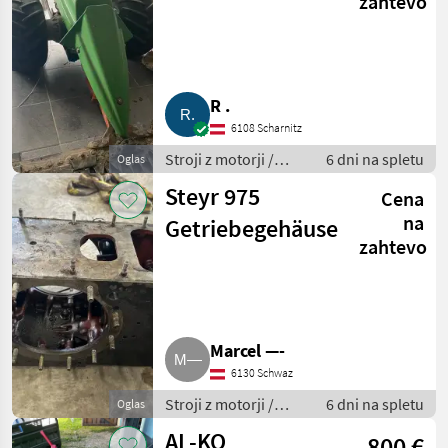
zahtevo
cm kosilnim
nosilcem in
mulčerjem
R .
6108 Scharnitz
Stroji z motorji /
6 dni na spletu
Oglas
Motorna kosilnica/
Steyr 975
Cena
prekopalnik
na
Getriebegehäuse
zahtevo
Marcel —-
6130 Schwaz
Stroji z motorji /
6 dni na spletu
Oglas
Motorna kosilnica/
AL-KO
800 €
prekopalnik