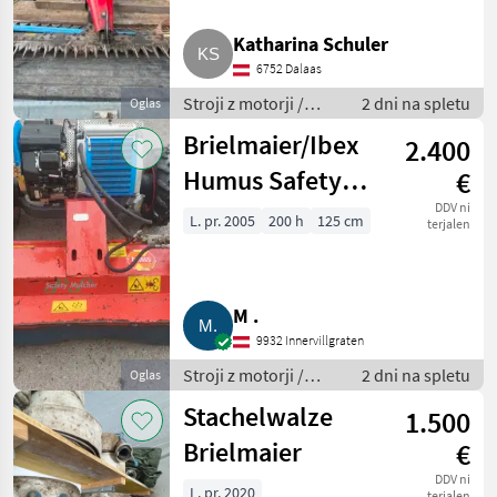
Katharina Schuler
6752 Dalaas
Stroji z motorji /
2 dni na spletu
Oglas
Motorna kosilnica/
Brielmaier/Ibex
2.400
prekopalnik
Humus Safety
€
Mulcher 125
DDV ni
L. pr. 2005
200 h
125 cm
terjalen
M .
9932 Innervillgraten
Stroji z motorji /
2 dni na spletu
Oglas
Motorna kosilnica/
Stachelwalze
1.500
prekopalnik
Brielmaier
€
DDV ni
L. pr. 2020
terjalen