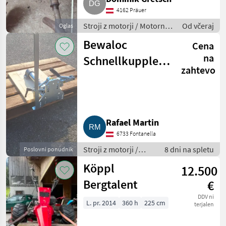
4162 Präuer
Stroji z motorji / Motorna
Od včeraj
Oglas
kosilnica/ prekopalnik
Bewaloc
Cena
na
Schnellkuppler
zahtevo
für Brielmaier
Motormäher
Rafael Martin
6733 Fontanella
Stroji z motorji /
8 dni na spletu
Poslovni ponudnik
Motorna kosilnica/
Köppl
12.500
prekopalnik
Bergtalent
€
DDV ni
L. pr. 2014
360 h
225 cm
terjalen