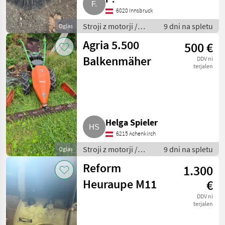
6020 Innsbruck
Stroji z motorji /
9 dni na spletu
Oglas
Motorna kosilnica/
Agria 5.500
500 €
prekopalnik
Balkenmäher
DDV ni
terjalen
Helga Spieler
6215 Achenkirch
Stroji z motorji /
9 dni na spletu
Oglas
Motorna kosilnica/
Reform
1.300
prekopalnik
Heuraupe M11
€
DDV ni
terjalen