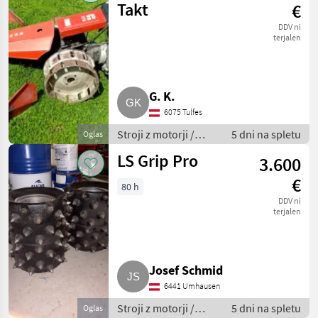
prekopalnik
Takt
€
DDV ni
terjalen
G. K.
6075 Tulfes
Stroji z motorji /
5 dni na spletu
Oglas
Motorna kosilnica/
LS Grip Pro
3.600
prekopalnik
€
80 h
DDV ni
terjalen
Josef Schmid
6441 Umhausen
Stroji z motorji /
5 dni na spletu
Oglas