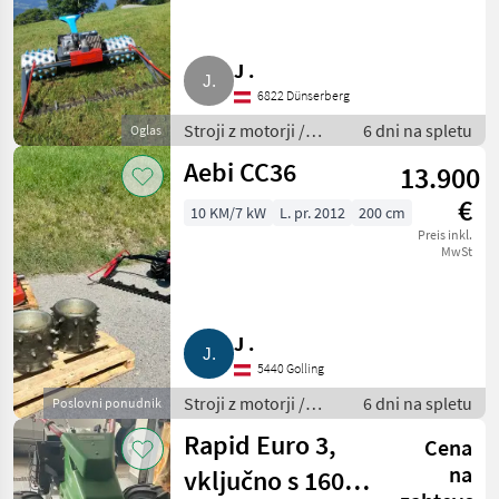
J .
6822 Dünserberg
Stroji z motorji /
6 dni na spletu
Oglas
Motorna kosilnica/
Aebi CC36
13.900
prekopalnik
€
10 KM/7 kW
L. pr. 2012
200 cm
Preis inkl.
MwSt
J .
5440 Golling
Stroji z motorji /
6 dni na spletu
Poslovni ponudnik
Motorna kosilnica/
Rapid Euro 3,
Cena
prekopalnik
na
vključno s 160