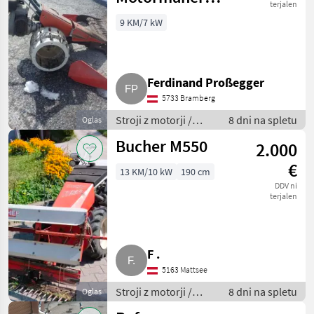
terjalen
111S
9 KM/7 kW
Ferdinand Proßegger
5733 Bramberg
Stroji z motorji /
8 dni na spletu
Oglas
Motorna kosilnica/
Bucher M550
2.000
prekopalnik
€
13 KM/10 kW
190 cm
DDV ni
terjalen
F .
5163 Mattsee
Stroji z motorji /
8 dni na spletu
Oglas
Motorna kosilnica/