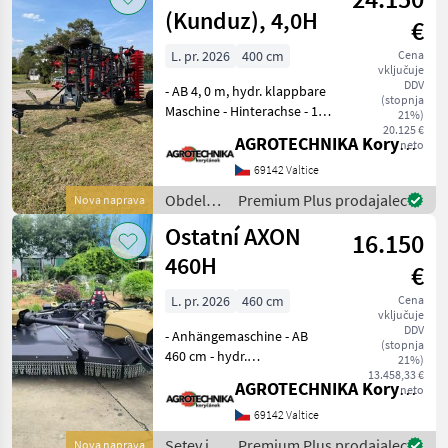
(Kunduz), 4,0H
€
L. pr. 2026
400 cm
Cena
vključuje
DDV
- AB 4, 0 m, hydr. klappbare
(stopnja
Maschine - Hinterachse - 13
21%)
Arbeitsschare - V-Ring-
20.125 €
AGROTECHNIKA Koryčánek s.r.o.
neto
Heckwalze -
Wendescheibenreihe -
69142 Valtice
Federsicherung - vordere
Obdelava
Premium Plus prodajalec
Nova naprava
Stützräder - Maschine
tal /
Ostatní AXON
16.150
Sonstige
460H
€
L. pr. 2026
460 cm
Cena
vključuje
DDV
- Anhängemaschine - AB
(stopnja
460 cm - hydr.
21%)
Klappvorrichtung -
13.458,33 €
AGROTECHNIKA Koryčánek s.r.o.
neto
dreiteilige
Doppelmessergruppe -
69142 Valtice
gefederte Hinterräder -
Setev in
Premium Plus prodajalec
Nova naprava