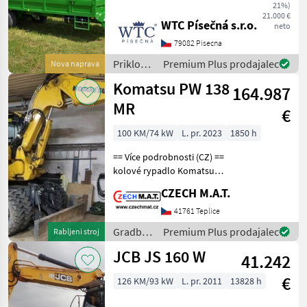
5 vom tschechischen
21%)
21.000 €
Qualitätshersteller WTC
WTC Písečná s.r.o.
neto
Písečná ist speziell für den
79082 Pisecna
intensiven Einsatz in der
Landwirtschaft konzipier
Priklopniki
Premium Plus prodajalec
Nova naprava
/ WTC
Komatsu PW 138
164.987
MR
€
100 KM/74 kW
L. pr. 2023
1850 h
== Více podrobnosti (CZ) ==
kolové rypadlo Komatsu
PW 138 MR mimoosé
CZECH M.A.T.
kopání opěry rok 2023
najeto 1 850 mth motor 73
41761 Teplice
kW váha 14.5 t hydraulické
Gradbeni
Premium Plus prodajalec
Rabljeni stroj
vývody obě řidit
stroji /
JCB JS 160 W
41.242
Komatsu
€
126 KM/93 kW
L. pr. 2011
13828 h