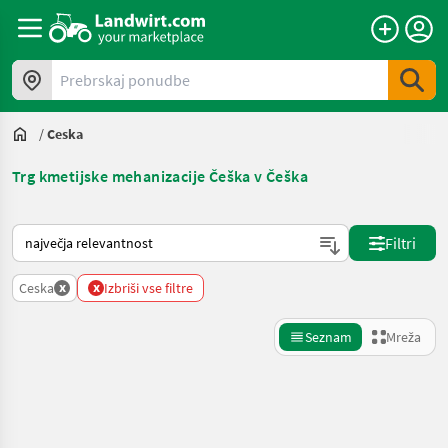
Prebrskaj ponudbe
/
Ceska
Trg kmetijske mehanizacije Češka v Češka
Tako je razvrščeno na Landwirt.com
Filtri
x
x
Ceska
Izbriši vse filtre
Seznam
Mreža
Natančnejše