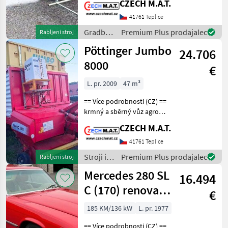
CZECH M.A.T.
studena Airspray =
41761 Teplice
nízkotlaký vzduchový
systém vhodné i na okruhy
Gradbeni
Premium Plus prodajalec
Rabljeni stroj
stroji /
Pöttinger Jumbo
24.706
Sonstige
8000
€
L. pr. 2009
47 m³
== Více podrobnosti (CZ) ==
krmný a sběrný vůz agro
přívěs tandem - za traktor
CZECH M.A.T.
Pöttinger Jumbo 8000 rok
2009 hmotnost 8.320 kg
41761 Teplice
objem nákladu 46.5m3
Stroji in
Premium Plus prodajalec
Rabljeni stroj
šířka sběru 2
oprema
Mercedes 280 SL
16.494
za žetev
in
C (170) renovace
€
spravilo
renovation
/
185 KM/136 kW
L. pr. 1977
renowacja
Pöttinger
== Více podrobnosti (CZ) ==