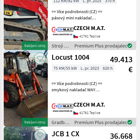
112 KM/82 kW
L. pr. 2025
370 h
== Více podrobnosti (CZ) ==
pásový mini nakladač
Takeuchi TL12 V2
CZECH M.A.T.
nejvýkonější stroj ve své
třídě ! možno zapojit i lesní
41761 Teplice
frézy rok 2025 najeto 370
Stroji z
Premium Plus prodajalec
Rabljeni stroj
motohodin mot
motorji /
Locust 1004
49.413
Sonstige
€
75 KM/55 kW
L. pr. 2023
620 h
== Více podrobnosti (CZ) ==
smykový nakladač WAY
Locust 1004 rok 2023 najeto
620 motohodin motor
CZECH M.A.T.
Perkins / 55.4kW hmotnost
41761 Teplice
3.6t Hydraulika Bosch-
Rexroth SPZ
Gradbeni
Premium Plus prodajalec
Rabljeni stroj
stroji /
JCB 1 CX
36.668
Locust