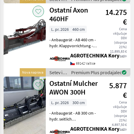
Kardanwelle Das
nega /
Ostatní Axon
Verkaufsteam der
14.275
Sonstige
Agrotechni
460HF
€
L. pr. 2026
460 cm
Cena
vključuje
DDV
- Anbaugerät - AB 460 cm -
(stopnja
hydr. Klappvorrichtung -
21%)
Mulchhammer - hintere
11.895,83 €
AGROTECHNIKA Koryčánek s.r.o.
neto
Stützräder - Walze - hydr.
Heckklappenöffnung -
69142 Valtice
zentrales Trimmteil -
Setev in
Premium Plus prodajalec
Nova naprava
Zapfwelle
nega /
Ostatní Mulcher
5.877
Sonstige
AWON 300H
€
L. pr. 2026
300 cm
Cena
vključuje
DDV
- Anbaugerät - AB 300 cm -
(stopnja
hydr. seitlich
21%)
verschiebbares Gerät -
4.897,50 €
AGROTECHNIKA Koryčánek s.r.o.
neto
Mulchhämmer - Heckwalze