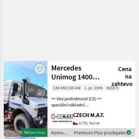
Mercedes
Cena
Unimog 1400
na
zahtevo
+Schmidt SK320
136 KM/100 kW
L. pr. 1999
6616 h
== Více podrobnosti (CZ) ==
speciální nákladní
automobil/nosič nástaveb
CZECH M.A.T.
4x4 komunál Mercedes
UNIMOG 1400 rok 1999, 1
41761 Teplice
majitel (CZ) najeto 63.086
Komunalna
Premium Plus prodajalec
Rabljeni stroj
km orig. / 6.616
oprema