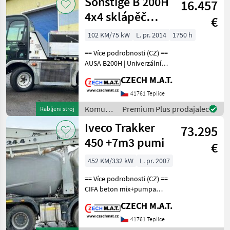
Sonstige B 200H
16.457
/
Sonstige
4x4 sklápěč
€
sypač zametač
102 KM/75 kW
L. pr. 2014
1750 h
radlice
== Více podrobnosti (CZ) ==
AUSA B200H | Univerzální
pracovní stroj pro celý rok!
CZECH M.A.T.
KOMPLETNÍ ZIMNÍ A LETNÍ
SESTAVA - PŘIPRAVENO K
41761 Teplice
OKAMŽITÉMU PRODEJI!
Komunalna
Premium Plus prodajalec
Rabljeni stroj
Technické pa
oprema
Iveco Trakker
73.295
/
Sonstige
450 +7m3 pumi
€
452 KM/332 kW
L. pr. 2007
== Více podrobnosti (CZ) ==
CIFA beton mix+pumpa
(pumi) Iveco Trakker 450
CZECH M.A.T.
rok 2007 motor 332 kW /
Eur4 najeto 222 000 km
41761 Teplice
manuální převodovka