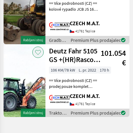
== Více podrobnosti (CZ) ==
kolové rypadlo JCB JS 160
W TP/SPZ rok 2011 najeto
13 828 mth váha 16.858 t
CZECH M.A.T.
hydraulické vývody 5 lopat:
41761 Teplice
45+60+80 +1.1m prosívací
+2m
Gradbeni
Premium Plus prodajalec
Rabljeni stroj
stroji /
Deutz Fahr 5105
101.054
JCB
GS +(HR)Rasco -
€
BRK 6000
106 KM/78 kW
L. pr. 2022
170 h
== Více podrobnosti (CZ) ==
prodej pouze komplet
demo/předváděcí traktor s
CZECH M.A.T.
komunální výbavou RASCO:
-boční svahové sekací
41761 Teplice
mulčovací rameno vč. zadní
Traktor /
Premium Plus prodajalec
Rabljeni stroj
zátěže -čeln
Deutz
Fahr