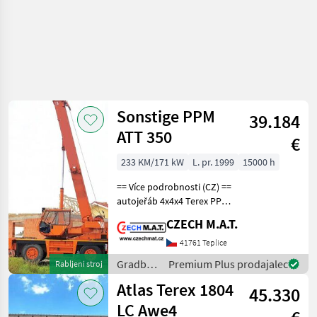
Sonstige PPM
39.184
ATT 350
€
233 KM/171 kW
L. pr. 1999
15000 h
== Více podrobnosti (CZ) ==
autojeřáb 4x4x4 Terex PPM
ATT350 1.reg. 1999 - 2.
CZECH M.A.T.
majitel najeto 88 222 km /
15.000 mth nosnost
41761 Teplice
30t/32m motor Mercedes
Gradbeni
Premium Plus prodajalec
Rabljeni stroj
OM366 LA 171
stroji /
Atlas Terex 1804
45.330
Sonstige
LC Awe4