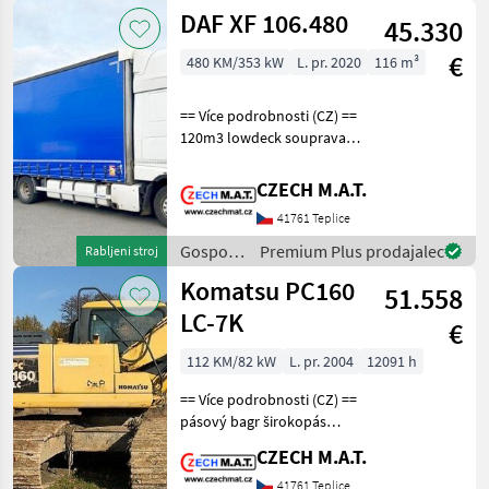
Case IH
DAF XF 106.480
45.330
€
480 KM/353 kW
L. pr. 2020
116 m³
== Více podrobnosti (CZ) ==
120m3 lowdeck souprava
průjezdná komplech na
měchách, pozink DAF XF
CZECH M.A.T.
106.480 SUPERSPACECAB
41761 Teplice
valník 6x2 + tandem přívěs
Panav rok 2020,
Gospodarska
Premium Plus prodajalec
Rabljeni stroj
vozila /
Komatsu PC160
51.558
DAF
LC-7K
€
112 KM/82 kW
L. pr. 2004
12091 h
== Více podrobnosti (CZ) ==
pásový bagr širokopás
120cm rypadlo do rybníků -
CZECH M.A.T.
bahňák Komatsu PC160 LC-
7K rok 2004 najeto 12 091
41761 Teplice