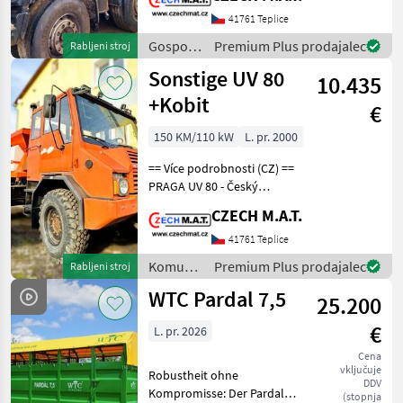
290 749 km motor 331 kW /
Euro 6 automatická
41761 Teplice
převodovka pohon 8x4
Gospodarska
Premium Plus prodajalec
Rabljeni stroj
provozní hm: 1
vozila /
Sonstige UV 80
10.435
Iveco
+Kobit
€
150 KM/110 kW
L. pr. 2000
== Více podrobnosti (CZ) ==
PRAGA UV 80 - Český
Unimog se sypačem a
CZECH M.A.T.
radlicí Unikátní nabídka
komunálního vozidla rok
41761 Teplice
výroby 2000 najeto 65 000
Komunalna
Premium Plus prodajalec
Rabljeni stroj
km motor Deutz BF6
oprema
WTC Pardal 7,5
25.200
/
Sonstige
€
L. pr. 2026
Cena
vključuje
Robustheit ohne
DDV
Kompromisse: Der Pardal 7,
(stopnja