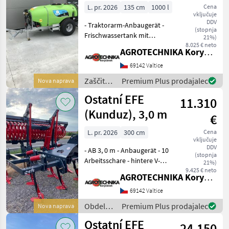
L. pr. 2026
135 cm
1000 l
Cena
vključuje
DDV
- Traktorarm-Anbaugerät -
(stopnja
Frischwassertank mit
21%)
Dusche - verzinkter
8.025 € neto
AGROTECHNIKA Koryčánek s.r.o.
Rahmen mit 850-mm-Lüfter
- COMET-Pumpe - BRAGLIA-
69142 Valtice
Elektrosteuerung -
Zaščita
Premium Plus prodajalec
Nova naprava
Zapfwelle Das Verkaufs
rastlin /
Ostatní EFE
11.310
Sonstige
(Kunduz), 3,0 m
€
L. pr. 2026
300 cm
Cena
vključuje
DDV
- AB 3, 0 m - Anbaugerät - 10
(stopnja
Arbeitsschare - hintere V-
21%)
Ringwalze - hydr. klappbar -
9.425 € neto
AGROTECHNIKA Koryčánek s.r.o.
Reihe von Wendescheiben -
Federsicherung - Gewicht
69142 Valtice
2.100 kg Das Verkauf
Obdelava
Premium Plus prodajalec
Nova naprava
tal /
Ostatní EFE
24.150
Sonstige