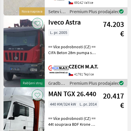
mit Abstreifer - hydr.
69142 Valtice
Öffnung der Heckklappe -
Setev in
Premium Plus prodajalec
Nova naprava
Zapfwelle Das Ver
nega /
Iveco Astra
74.203
Sonstige
€
L. pr. 2005
== Více podrobnosti (CZ) ==
CIFA Beton 28m pumpa s
mixem 8x4 Iveco Astra
+Magnum TP STROJe rok
CZECH M.A.T.
2005, najeto 253.902 km,
41761 Teplice
prodej z důvodu nevyužití
ID 1345527024
Gradbeni
Premium Plus prodajalec
Rabljeni stroj
stroji /
MAN TGX 26.440
20.417
Iveco
€
440 KM/324 kW
L. pr. 2014
== Více podrobnosti (CZ) ==
44t souprava BDF Krone na
31t/7.3+7.3m MAN TGX