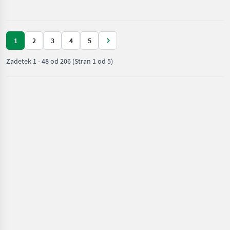
nega /
Sonstige
1
2
3
4
5
Zadetek
1
-
48
od
206
(Stran 1 od 5)