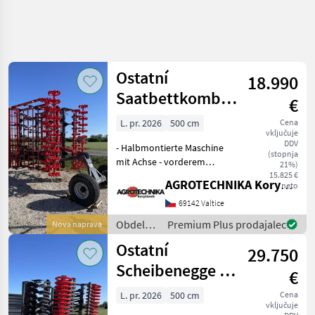
Ostatní
18.990
Saatbettkombination
€
- EFE (Poyraz) -
L. pr. 2026
500 cm
Cena
vključuje
5.0H
DDV
- Halbmontierte Maschine
(stopnja
mit Achse - vorderem
21%)
Gleitblech - Zahnwalze -
15.825 €
AGROTECHNIKA Koryčánek s.r.o.
neto
drei Reihen Pfeilscharen -
hinterer Tandem-Croskill-
69142 Valtice
Walze Das Verkaufsteam
Obdelava
Premium Plus prodajalec
Nova naprava
der Agrotech
tal /
Ostatní
29.750
Sonstige
Scheibenegge -
€
EFE 5,0H
L. pr. 2026
500 cm
Cena
vključuje