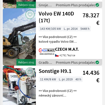
2015 najeto 6 018
Gnojenje
Premium Plus prodajalec
Rabljeni stroj
motohodin pohon 4x4 308
in
Volvo EW 140D
kW
78.327
namakanje
/
(17t)
€
Sonstige
143 KM/105 kW
L. pr. 2014
5448 h
== Více podrobnosti (CZ) ==
kolové rypadlo Volvo EW
140D rok 2014 najeto 5 448
CZECH M.A.T.
mth (3.000 h v 2019)
úsporný motor Volvo D4H /
41761 Teplice
105kW hmotnost 16.85t
Gradbeni
Premium Plus prodajalec
Rabljeni stroj
svítí EGR ve
stroji /
Sonstige H9.1
14.436
Volvo
€
11 KM/8 kW
L. pr. 2019
40 h
== Více podrobnosti (CZ) ==
německý zánovní
Značkovací stroj Hofmann
H9-1 pro aplikaci barev za