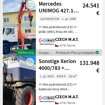
Mercedes
24.541
/
Mercedes
UNIMOG 427.11
€
+12m!
126 KM/93 kW
L. pr. 1996
== Více podrobnosti (CZ) ==
jeřáb (1991) Atlas AK 100.1
A2 = 7.2m kde 1.4t / 2.7t v
CZECH M.A.T.
3.8m hydraulicky, dosah až
12m s manuálními výsuvy
41761 Teplice
(jsou :) rok 1996 v CZ od
Gospodarska
Premium Plus prodajalec
Rabljeni stroj
vozila /
Sonstige Xerion
131.948
Mercedes
4000/783 +
€
SGT(Bauer)
L. pr. 2015
6018 h
16 m³
== Více podrobnosti (CZ) ==
kejdovací stroj 16m3
nástavba SGT (Bauer)
CZECH M.A.T.
kombajnový podvozek
Claas Xerion 4000/783 rok
41761 Teplice