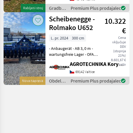
motohodin motor 82.4 kW
Gradbeni
Premium Plus prodajalec
Rabljeni stroj
hmotnost 1
stroji /
Scheibenegge -
10.322
Komatsu
Rolmako U652
€
L. pr. 2024
300 cm
Cena
vključuje
DDV
- Anbaugerät - AB 3, 0 m -
(stopnja
wartungsfreie Lager - OFAS-
21%)
Scheiben (560 mm) - hydr.
8.601,67 €
AGROTECHNIKA Koryčánek s.r.o.
neto
V-Ring-Heckzylinder -
seitliche Nivellierplatten -
69142 Valtice
Maschinenbeleuchtung Das
Obdelava
Premium Plus prodajalec
Nova naprava
V
tal /
Rolmako