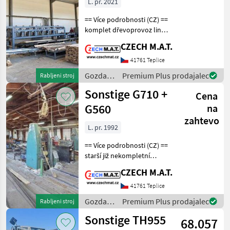
L. pr. 2021
== Více podrobnosti (CZ) ==
komplet dřevoprovoz linka
Shengong LSH 350/4500 rok
CZECH M.A.T.
2021, ale provoz až 2023 viz
naše VIDEO z 5/2025 řeže
41761 Teplice
délky 1.2-4.5m průměr 150-
Gozdarska
Premium Plus prodajalec
Rabljeni stroj
in
Sonstige G710 +
Cena
lesarska
mehanizacija
G560
na
/
zahtevo
Sonstige
L. pr. 1992
== Více podrobnosti (CZ) ==
starší již nekompletní
linka/2 katry-rámové pily
CZECH M.A.T.
(dopravníky již nejsou !) na
stavební řezivo hranoly
41761 Teplice
fošny produkce kulatiny
Gozdarska
Premium Plus prodajalec
Rabljeni stroj
dle s
in
Sonstige TH955
68.057
lesarska