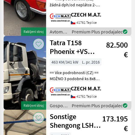
žádná dph/od neplátce 2-
dvéřové kupé PO (vlastní)
CZECH M.A.T.
RENOVACI zatím
neregistrováno = možné
41761 Teplice
veteránské SPZ
Avtomobili
Premium Plus prodajalec
Rabljeni stroj
MercedesBenz SLC 280 (107)
in
Tatra T158
r
82.500
motorna
kolesa /
Phoenix +VS
€
Mercedes
Mont
463 KM/341 kW
L. pr. 2016
== Více podrobnosti (CZ) ==
MOŽNO 3 podobné ks 8x8
dumper/sklápěč Tatra T158
CZECH M.A.T.
Phoenix rok 06/2016, najeto
270 000 km, motor DAF 340
41761 Teplice
kW / 12.902 cm3 / Eur6
Gospodarska
Premium Plus prodajalec
Rabljeni stroj
celkov
vozila /
Sonstige
173.195
Tatra
Shengong LSH
€
350/4500 +(CZ)