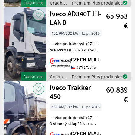
Gradbeni
Premium Plus prodajalec
Rabljeni stroj
pohon 8x4 transport
stroji /
Iveco AD340T HI-
65.953
Iveco
LAND
€
451 KM/332 kW
L. pr. 2018
== Více podrobnosti (CZ) ==
8x4 Iveco HI- LAND AD340T
S1 jednostranný
CZECH M.A.T.
sklápěč/dumper vana s
plachtou korba Meiller rok
41761 Teplice
2018 najeto 287 374 Km
Gospodarska
Premium Plus prodajalec
Rabljeni stroj
motor 331 kW / Eur6
vozila /
Iveco Trakker
60.839
Iveco
450
€
451 KM/332 kW
L. pr. 2016
== Více podrobnosti (CZ) ==
3-stranný sklápěč Iveco
Trakker 450 rok 2016 najeto
CZECH M.A.T.