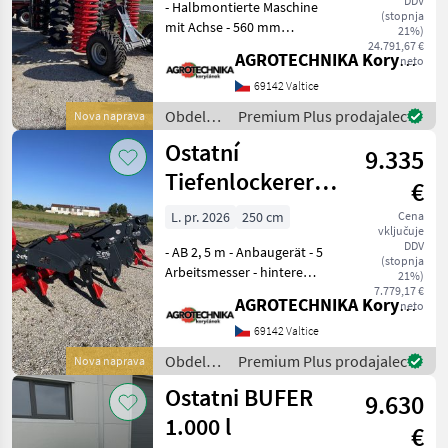
DDV
- Halbmontierte Maschine
(stopnja
mit Achse - 560 mm
21%)
Scheiben - wartungsfreien
24.791,67 €
AGROTECHNIKA Koryčánek s.r.o.
neto
Lagern - hydr. verstellbarer
vorderer Schneidwalze -
69142 Valtice
hinterer V-Ringwalze Das
Obdelava
Premium Plus prodajalec
Nova naprava
Verkaufste
tal /
Ostatní
9.335
Sonstige
Tiefenlockerer -
€
EFE (Venus)
L. pr. 2026
250 cm
Cena
vključuje
DDV
- AB 2, 5 m - Anbaugerät - 5
(stopnja
Arbeitsmesser - hintere
21%)
Doppelstachelwalze - hydr.
7.779,17 €
AGROTECHNIKA Koryčánek s.r.o.
neto
Verstellung -
Schraubverriegelung - hydr.
69142 Valtice
Verriegelung möglich -
Obdelava
Premium Plus prodajalec
Nova naprava
mögliche Varia
tal /
Ostatni BUFER
9.630
Sonstige
1.000 l
€