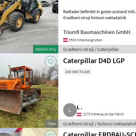
Radlader befindet in guten zustand Inkl.
Gradbeni stroji Kolesni nakladalnik
Triumfi Baumaschinen GmbH
5500 Mitterberghütten
Gradbeni stroji / Caterpillar
Rabljeni stroj
Caterpillar D4D LGP
100 KM/74 kW
L .
2273 Hohenau an der March
Gradbeni stroji / Kolesni nakladalni
Oglas
Caterpillar ERDBAU-SC