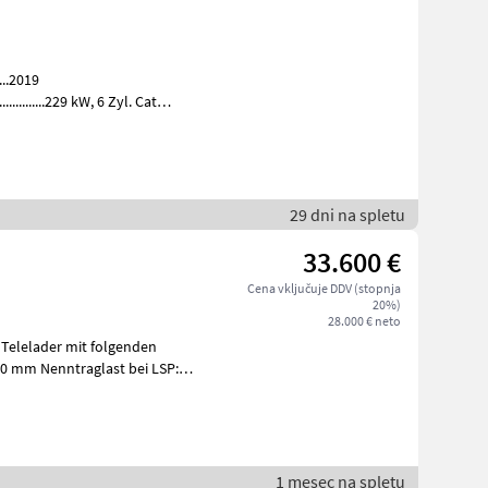
...2019
...229 kW, 6 Zyl. Cat
29 dni na spletu
33.600 €
Cena vključuje DDV (stopnja
20%)
28.000 € neto
 Telelader mit folgenden
1 mesec na spletu