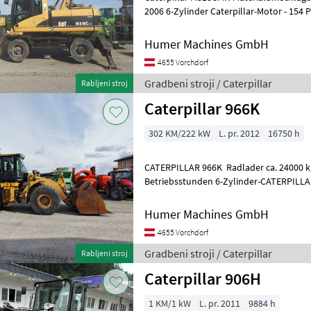
2006 6-Zylinder Caterpillar-Motor - 154
Abstützung Hydraulische Hubkabine K
Humer Machines GmbH
4655 Vorchdorf
Gradbeni stroji / Caterpillar
Rabljeni stroj
Caterpillar 966K
302 KM/222 kW
L. pr. 2012
16750 h
CATERPILLAR 966K Radlader ca. 24000 kg
Betriebsstunden 6-Zylinder-CATERPILLAR 
Abgasstufe EU Stufe IIIB 4-Gang-Lastscha
Humer Machines GmbH
4655 Vorchdorf
Gradbeni stroji / Caterpillar
Rabljeni stroj
Caterpillar 906H
1 KM/1 kW
L. pr. 2011
9884 h