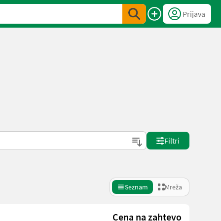
Prijava
Filtri
Seznam
Mreža
Cena na zahtevo