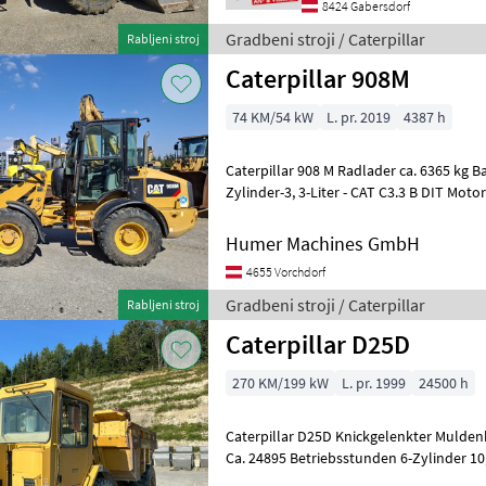
8424 Gabersdorf
Gradbeni stroji / Caterpillar
Rabljeni stroj
Caterpillar 908M
74 KM/54 kW
L. pr. 2019
4387 h
Caterpillar 908 M Radlader ca. 6365 kg Ba
Zylinder-3, 3-Liter - CAT C3.3 B DIT Moto
STUFE IIIB, oder EPA TIER 4 fi
Humer Machines GmbH
4655 Vorchdorf
Gradbeni stroji / Caterpillar
Rabljeni stroj
Caterpillar D25D
270 KM/199 kW
L. pr. 1999
24500 h
Caterpillar D25D Knickgelenkter Mulden
Ca. 24895 Betriebsstunden 6-Zylinder 10, 
270PS 4x4 Differentialsperren