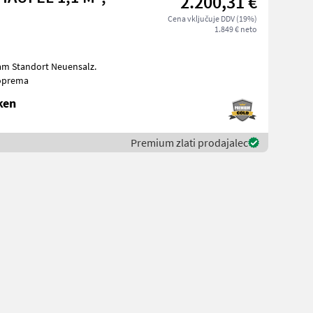
2.200,31 €
Cena vključuje DDV (19%)
1.849 € neto
 am Standort Neuensalz.
oprema
ken
Premium zlati prodajalec