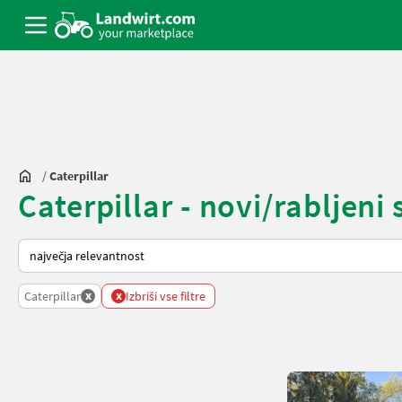
/
Caterpillar
Caterpillar - novi/rabljeni 
Tako je razvrščeno na Landwirt.com
x
x
Caterpillar
Izbriši vse filtre