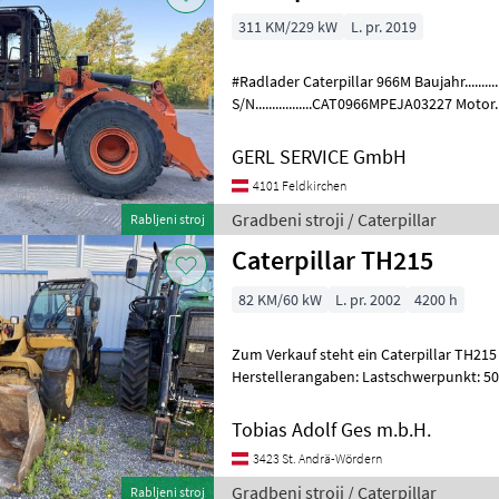
311 KM/229 kW
L. pr. 2019
#Radlader Caterpillar 966M Baujahr..........
S/N.................CAT0966MPEJA03227 Motor............
Gewicht.............24, 0 t ERSA
GERL SERVICE GmbH
4101 Feldkirchen
Gradbeni stroji / Caterpillar
Rabljeni stroj
Caterpillar TH215
82 KM/60 kW
L. pr. 2002
4200 h
Zum Verkauf steht ein Caterpillar TH215
Herstellerangaben: Lastschwerpunkt: 500 mm Nenntraglast bei LSP: 2,
5 t Traglast bei max. Reichwe
Tobias Adolf Ges m.b.H.
3423 St. Andrä-Wördern
Gradbeni stroji / Caterpillar
Rabljeni stroj