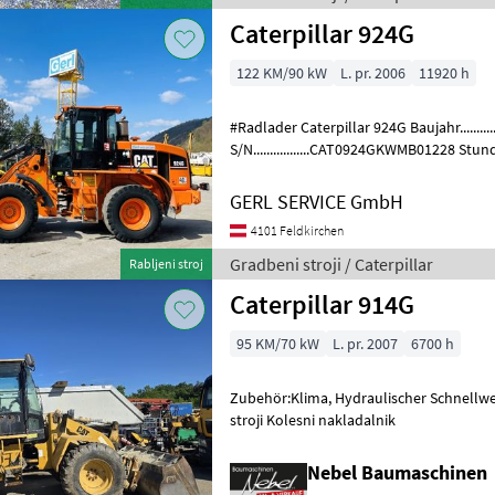
Caterpillar 924G
122 KM/90 kW
L. pr. 2006
11920 h
#Radlader Caterpillar 924G Baujahr..........
S/N.................CAT0924GKWMB01228 Stund
Motor...............90 kW, 6 Zyl. Cat Gewich
GERL SERVICE GmbH
4101 Feldkirchen
Gradbeni stroji / Caterpillar
Rabljeni stroj
Caterpillar 914G
95 KM/70 kW
L. pr. 2007
6700 h
Zubehör:Klima, Hydraulischer Schnellwechsler
stroji Kolesni nakladalnik
Nebel Baumaschinen