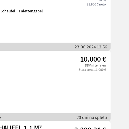
21.900 € neto
 Schaufel + Palettengabel
23-06-2024 12:56
10.000 €
DDV ni terjalen
Stara cena 11.000 €
k
23 dni na spletu
HAUFEL 1,1 M³,