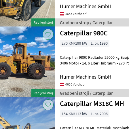
Humer Machines GmbH
4655 Vorchdorf
Gradbeni stroji / Caterpillar
Rabljeni stroj
Caterpillar 980C
270 KM/199 kW
L. pr. 1990
Caterpillar 980C Radlader 29000 kg Bauja
3406 Motor - 14, 6 Liter Hubraum - 270 PS Gradbeni stroji Kol
nakladalnik
Humer Machines GmbH
4655 Vorchdorf
Gradbeni stroji / Caterpillar
Rabljeni stroj
Caterpillar M318C MH
154 KM/113 kW
L. pr. 2006
Caterpillar M318CMH Materialumschlagba