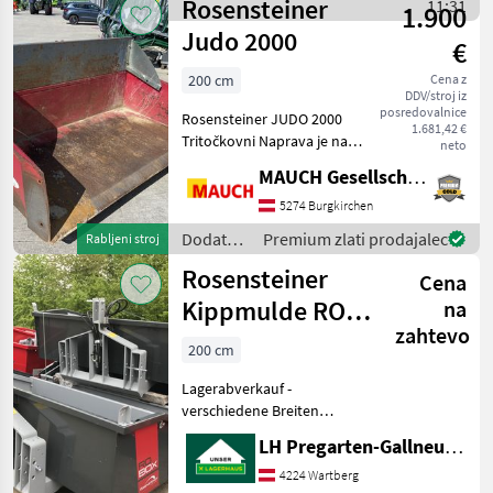
Rosensteiner
traktorje / Rosensteiner
11:31
1.900
Judo 2000
€
200 cm
Cena z
DDV/stroj iz
posredovalnice
Rosensteiner JUDO 2000
1.681,42 €
Tritočkovni Naprava je na
neto
zalogi v Burgkirchenu.
MAUCH Gesellschaft m.b.H. & Co.KG
Veselim se, da vam bom v
Burgkirchenu, na največjem
5274 Burgkirchen
predstavitvenem območju
Dodatna
Premium zlati prodajalec
Rabljeni stroj
v Avstriji,
oprema
Rosensteiner
Cena
za
traktorje
Kippmulde RO-
na
/
zahtevo
BOX Neue
Rosensteiner
200 cm
Modelle
Lagerabverkauf -
verschiedene Breiten
Funkcija nagiba: Hidravlično
LH Pregarten-Gallneukirchen, Pregarten
dvojno delovanje, Naprava
za obračanje drsne ploskve
4224 Wartberg