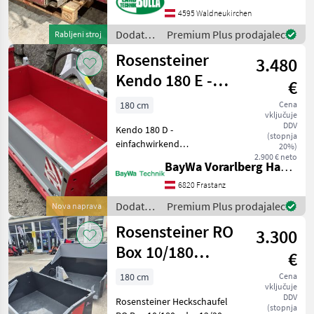
+ Stapleraufnahme +
4595 Waldneukirchen
Bordwandschwenkvorrichtung
Dodatna
Premium Plus prodajalec
Rabljeni stroj
+ Heckbord
oprema
Rosensteiner
3.480
za
traktorje
Kendo 180 E -
€
/
einfachwirkend
Rosensteiner
180 cm
Cena
vključuje
DDV
Kendo 180 D -
(stopnja
einfachwirkend
20%)
Bordwandschwenkvorrichtung
2.900 € neto
BayWa Vorarlberg HandelsGmbH BayWa Technik
+ Ladeflächenverlängerung
für Kendo/Aikido Nutzlast:
6820 Frastanz
1.000 kg (bei 25 km/h)
Dodatna
Premium Plus prodajalec
Nova naprava
Hydraulikhubkraft: max. 1.3
oprema
Rosensteiner RO
3.300
za
traktorje
Box 10/180
€
/
12/200
Rosensteiner
180 cm
Cena
vključuje
DDV
Rosensteiner Heckschaufel
(stopnja