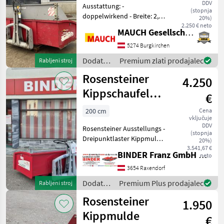
DDV
Ausstattung: -
(stopnja
doppelwirkend - Breite: 2, 5
20%)
m innen - Tiefe: 1, 27 m -
2.250 € neto
MAUCH Gesellschaft m.b.H. & Co.KG
Gewicht: 440kg -
Dreipunktaufnahme Das
5274 Burgkirchen
Gerät ist in Burgkirchen
Dodatna
Premium zlati prodajalec
Rabljeni stroj
lagernd. Ich freue
oprema
Rosensteiner
4.250
za
traktorje
Kippschaufel
€
/
JUDO 200 D
Rosensteiner
200 cm
Cena
vključuje
DDV
Rosensteiner Ausstellungs -
(stopnja
Dreipunktlaster Kippmulde,
20%)
Kippschaufel Judo 200 D
3.541,67 €
BINDER Franz GmbH & CoKG
neto
doppeltwirkend,
Innenbreite 200cm, Tiefe
3654 Raxendorf
110cm, Eigengewicht
Dodatna
Premium Plus prodajalec
Rabljeni stroj
~324kg, mit Bordwands
oprema
Rosensteiner
1.950
za
traktorje
Kippmulde
€
/