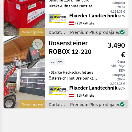
(stopnja
Direkt Aufnahme Nutzlast
20%)
3, 5Tonnen Vorteil Kurzer
4.158,33 €
Flixeder Landtechnik GmbH
neto
Anbau # Gewicht nur 450kg
Tiefe 125cm /Breite innen
4910 Pattigham
220cm Dreipunkt-
Dodatna
Premium Plus prodajalec
Nova naprava
Anhängung Kat I
oprema
Rosensteiner
3.490
za
traktorje
ROBOX 12-220
€
/
Rosensteiner
220 cm
Cena
vključuje
DDV
- Starke Heckschaufel aus
(stopnja
Österreich! mit Dreipunkt-
20%)
Anhängung Kat I und Kat II
2.908,33 €
Flixeder Landtechnik GmbH
neto
- mit 2 Zylindersystem,
doppelwirkend - mit 90°
4910 Pattigham
Auskippwinkel - mit
Dodatna
Premium Plus prodajalec
Nova naprava
abnehmbarer Bord
oprema
za
traktorje
/