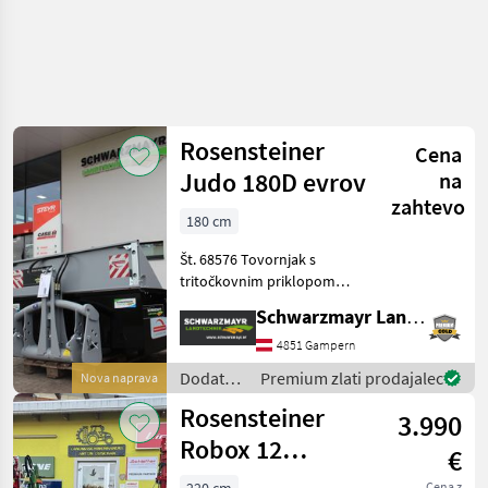
Rosensteiner
Cena
Judo 180D evrov
na
zahtevo
180 cm
Št. 68576 Tovornjak s
tritočkovnim priklopom
Schwarzmayr EDITION - s
Schwarzmayr Landtechnik GmbH - Gampern
tritočkovnim priklopom s
kroglastimi cevmi,
4851 Gampern
kategorija 2 - z dodatnim
Dodatna
Premium zlati prodajalec
Nova naprava
priklopom EURO - s tovorn
oprema
Rosensteiner
3.990
za
traktorje
Robox 12
€
/
Kippschaufel
Rosensteiner
Cena z