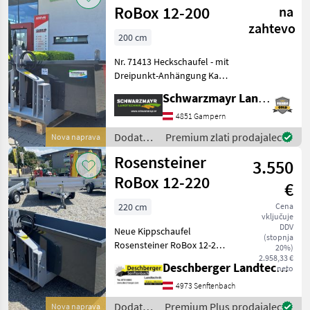
traktorje
RoBox 12-200
na
/
zahtevo
Rosensteiner
200 cm
Nr. 71413 Heckschaufel - mit
Dreipunkt-Anhängung Kat I
und Kat II - mit 2
Schwarzmayr Landtechnik GmbH - Gampern
Zylindersystem,
doppelwirkend - mit
4851 Gampern
abnehmbarer
Dodatna
Premium zlati prodajalec
Nova naprava
Bordwand/Rückwand - mit
oprema
Rosensteiner
Schürfleiste
3.550
za
traktorje
RoBox 12-220
€
/
Rosensteiner
220 cm
Cena
vključuje
DDV
Neue Kippschaufel
(stopnja
Rosensteiner RoBox 12-220
20%)
- Dreipunkt-Anhängung Kat
2.958,33 €
Deschberger Landtechnik GmbH
neto
I und Kat II - 2
Zylindersystem,
4973 Senftenbach
doppelwirkend -
Dodatna
Premium Plus prodajalec
Nova naprava