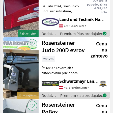
DDV/stroj iz
posredovalnice
Baujahr 2024, Dreipunkt-
4.681,42 €
und Euroaufnahme,
neto
3.500kg Nutzlast, bis 120 PS
Land und Technik HandelsgesmbH
Leistungsbedarf, 2
Zylindersystem
4792 Münzkirchen
doppeltwirkend,
Dodatna
Premium Plus prodajalec
Rabljeni stroj
geschraubte Schürfleiste, 6
oprema
Rosensteiner
Zurpunkte zur L
Cena
za
traktorje
Judo 200D evrov
na
/
zahtevo
Rosensteiner
200 cm
Št. 68577 Tovornjak s
tritočkovnim priklopom
Schwarzmayr EDITION - s
Schwarzmayr Landtechnik GmbH - Aurolzmünster
tritočkovnim priklopom s
krožnimi cevmi KAT 2 - z
4971 Aurolzmünster
dodatnim priklopom EURO
Dodatna
Premium zlati prodajalec
Nova naprava
- s tovorno površino
oprema
Rosensteiner
Cena
za
traktorje
RoBox
na