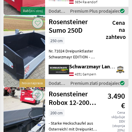
Ausführung ✔️ ideale Wahl -
3654 Raxendorf
für alle, die viel vorhaben ;-)
Dodatna
Premium Plus prodajalec
Rabljeni stroj
✔️ Arbeits
oprema
Rosensteiner
Cena
za
traktorje
Sumo 250D
na
/
zahtevo
Rosensteiner
250 cm
Nr. 71024 Dreipunktlaster
Schwarzmayr EDITION - mit
Rundrohr 3-Punktanbau
Schwarzmayr Landtechnik GmbH - Gampern
KAT 2 und 3 - mit
250x125cm Ladefläche - mit
4851 Gampern
80-60cm Seitenwände - mit
Dodatna
Premium zlati prodajalec
Nova naprava
abnehmbarer R
oprema
Rosensteiner
3.490
za
traktorje
Robox 12-200
€
/
Heckschaufel
Rosensteiner
200 cm
Cena
vključuje
DDV
- Starke Heckschaufel aus
(stopnja
Österreich! mit Dreipunkt-
20%)