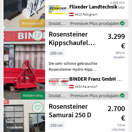
Anhängung Kat I und Kat II
2.908,33 €
Flixeder Landtechnik GmbH
neto
- mit 2 Zylindersystem,
doppelwirkend - mit 90°
4910 Pattigham
Auskippwinkel - mit
Dodatna
Premium Plus prodajalec
Nova naprava
abnehmbarer B
oprema
Rosensteiner
3.299
za
traktorje
Kippschaufel
€
/
HydroKipp 2000
Rosensteiner
200 cm
DDV ni
terjalen
Die sehr schöne gebrauchte
Rosensteiner Hydro-Kipp
Kippschaufel, in Top-
BINDER Franz GmbH & CoKG
Zustand, ist ein robustes
und zuverlässiges
3654 Raxendorf
Arbeitsgerät, das sich ideal
Dodatna
Premium Plus prodajalec
Rabljeni stroj
für vielfältige l
oprema
Rosensteiner
2.700
za
traktorje
Samurai 250 D
€
/
Rosensteiner
250 cm
Cena
vključuje