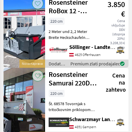
Rosensteiner
3.850
RoBox 12 -
€
220cm
220 cm
Cena
vključuje
DDV
2 Meter und 2, 2 Meter
(stopnja
Breite Heckschaufeln
20%)
Lagernd! Aufsatzsteher
3.208,33 €
Söllinger - Landtechnik GmbH
neto
Optional erhältlich!
Serienausstattung: +
4625 Offenhausen
Dreipunktanbau + CAT I Ø
Dodatna
Premium zlati prodajalec
Nova naprava
22 mm & Cat. II Ø 28 mm
oprema
Rosensteiner
Cena
za
traktorje
Samurai 220D
na
/
zahtevo
evrov
Rosensteiner
220 cm
Št. 68578 Tovornjak s
tritočkovnim priklopom
Schwarzmayr EDITION - s
Schwarzmayr Landtechnik GmbH - Gampern
tritočkovnim priklopom s
kroglastimi cevmi
4851 Gampern