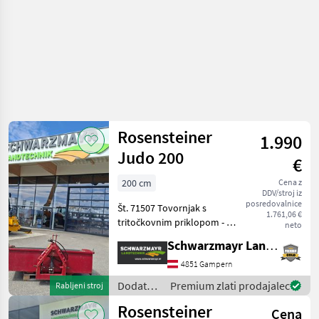
Rosensteiner
Rosensteiner
1.990
Judo 200
€
200 cm
Cena z
DDV/stroj iz
posredovalnice
Št. 71507 Tovornjak s
1.761,06 €
tritočkovnim priklopom - s
neto
tritočkovnim priklopom - s
Schwarzmayr Landtechnik GmbH - Gampern
priklopom v obliki
trikotnika - s tovorno
4851 Gampern
površino 200 x 110 cm - s
Dodatna
Premium zlati prodajalec
Rabljeni stroj
stranskimi stenami
oprema
Rosensteiner
Cena
za