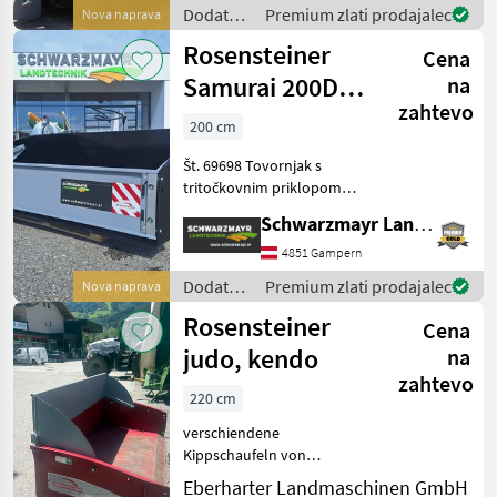
kategorije 2 in 3 - s tovorno
Dodatna
Premium zlati prodajalec
Nova naprava
površino 250 x 125 cm
oprema
Rosensteiner
Cena
za
traktorje
Samurai 200D
na
/
zahtevo
evrov
Rosensteiner
200 cm
Št. 69698 Tovornjak s
tritočkovnim priklopom
Schwarzmayr EDITION - s
Schwarzmayr Landtechnik GmbH - Gampern
tritočkovnim priklopom s
kroglastimi cevmi,
4851 Gampern
kategorija 2 - z dodatnim
Dodatna
Premium zlati prodajalec
Nova naprava
priklopom EURO - s tovorn
oprema
Rosensteiner
Cena
za
traktorje
judo, kendo
na
/
zahtevo
Rosensteiner
220 cm
verschiendene
Kippschaufeln von
Rosensteiner zwischen 1, 8
Eberharter Landmaschinen GmbH