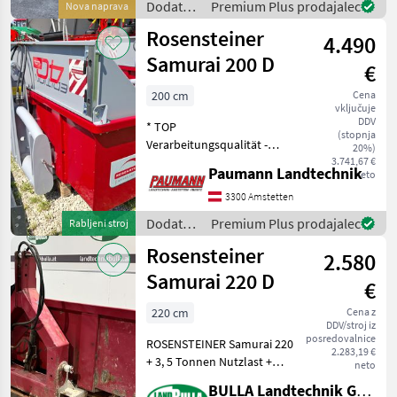
Dodatna
Premium Plus prodajalec
Nova naprava
2000Kg F
oprema
Rosensteiner
4.490
za
traktorje
Samurai 200 D
€
/
Rosensteiner
200 cm
Cena
vključuje
DDV
* TOP
(stopnja
Verarbeitungsqualität -
20%)
Made in Austria * 3.500 kg
3.741,67 €
Paumann Landtechnik
neto
Nutzlast * Baujahr 2023 * B
x L x H cm [Innen] - 200 x
3300 Amstetten
125 x 62/42 * Eigengewicht
Dodatna
Premium Plus prodajalec
Rabljeni stroj
417kg * 2-Zylindersys
oprema
Rosensteiner
2.580
za
traktorje
Samurai 220 D
€
/
Rosensteiner
220 cm
Cena z
DDV/stroj iz
posredovalnice
ROSENSTEINER Samurai 220
2.283,19 €
+ 3, 5 Tonnen Nutzlast +
neto
Tiefe 110 cm + Breite 220
BULLA Landtechnik GmbH
cm + 2 Hubzylinder System