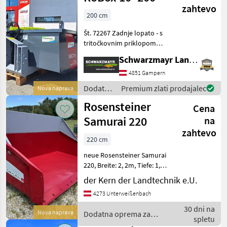
Ponudbe
Mali
zahtevo
Marketplace
trgovcev
200 cm
oglasi
Št. 72267 Zadnje lopato - s
tritočkovnim priklopom
kategorije I in II - z
Schwarzmayr Landtechnik GmbH - Gampern
dvovaljnim sistemom,
dvojnega delovanja - s
4851 Gampern
snemljivo stransko
Dodatna
Premium zlati prodajalec
Nova naprava
steno/zadnjo steno - z va
oprema
Rosensteiner
Cena
za
traktorje
Samurai 220
na
/
zahtevo
Rosensteiner
220 cm
neue Rosensteiner Samurai
220, Breite: 2, 2m, Tiefe: 1,
25m, 3500kg Nutzlast,
der Kern der Landtechnik e.U.
Bordwandschwenkvorrichtung
4273 Unterweißenbach
und
Ladeflächenverlängerung
30 dni na
Nova naprava
Dodatna oprema za
Die Kippschaufel kann
spletu
traktorje / Rosensteiner
gerne be