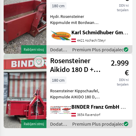
Rosensteiner
180 cm
DDV ni
terjalen
Hydr. Rosensteiner
Kippmulde mit Bordwand
Dodatna oprema za
Karl Schmidhuber GmbH
traktorje Nakladalna žlica
4421 Aschach/Steyr
Dodatna
Premium Plus prodajalec
Rabljeni stroj
oprema
Rosensteiner
2.999
za
traktorje
Aikido 180 D +
€
/
Bordwandschwenkvorricht
Rosensteiner
180 cm
DDV ni
terjalen
Rosensteiner Kippschaufel,
Kippmulde AIKIDO 180 D,
Innenbreite 180cm x 80cm
BINDER Franz GmbH & CoKG
tief x 42cmhoch, hydr.
Doppeltwirkend mit 2
3654 Raxendorf
Kippzylinder einer vorne
Dodatna
Premium Plus prodajalec
Rabljeni stroj
stehend zum weghe
oprema