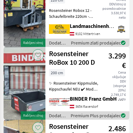
220 cm
DDV/stroj iz
220
posredovalnice
Rosensteiner Robox 12 -
3.530,97 €
Schaufelbreite 220cm -
neto
Tiefe 125cm - Höhe 42cm -
Landmaschinenhandel Ouschan Anton
Nutzlast 2000kg -
Schwenkvorrichtung - 2
9102 Mittertrixen
Zylindersystem -
Dodatna
Premium zlati prodajalec
Rabljeni stroj
Schürfleiste geschwe
oprema
Rosensteiner
3.299
za
traktorje
RoBox 10 200 D
€
/
Rosensteiner
200 cm
Cena
vključuje
DDV
✨ Rosensteiner Kippmulde,
(stopnja
Kippschaufel NEU ✔️ Modell
20%)
: RoBox 10 200 ✔️ in
2.749,17 €
BINDER Franz GmbH & CoKG
neto
serienmäßiger Ausführung
✔️ Arbeitsbreite 200cm, ✔️
3654 Raxendorf
Tiefe 100cm, ✔️ mit hinterer
Dodatna
Premium Plus prodajalec
Rabljeni stroj
Bo
oprema
Rosensteiner
2.486
za