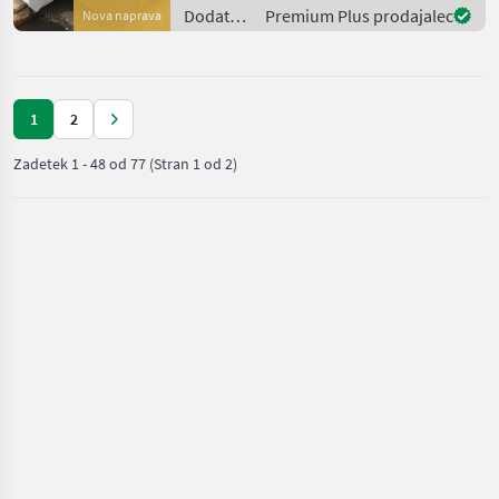
Dodatna oprema za
Dodatna
Premium Plus prodajalec
Nova naprava
traktorje Nakladalna žlica
oprema
za
traktorje
/
1
2
Rosensteiner
Zadetek
1
-
48
od
77
(Stran 1 od 2)