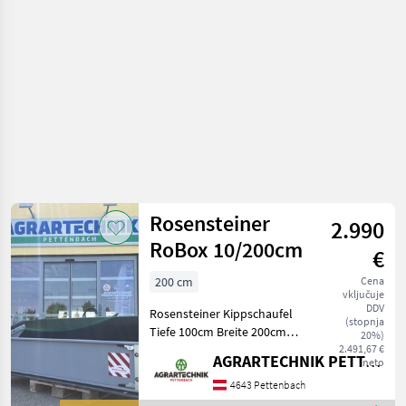
za
traktorje
/
Rosensteiner
Rosensteiner
2.990
RoBox 10/200cm
€
200 cm
Cena
vključuje
DDV
Rosensteiner Kippschaufel
(stopnja
Tiefe 100cm Breite 200cm
20%)
Zylinder Doppelwirkend
2.491,67 €
AGRARTECHNIK PETTENBACH GMBH
neto
Kat I/II Schwenkbordwand
Hardox Schürfleiste
4643 Pettenbach
Pulverbeschichtet Nutzlast