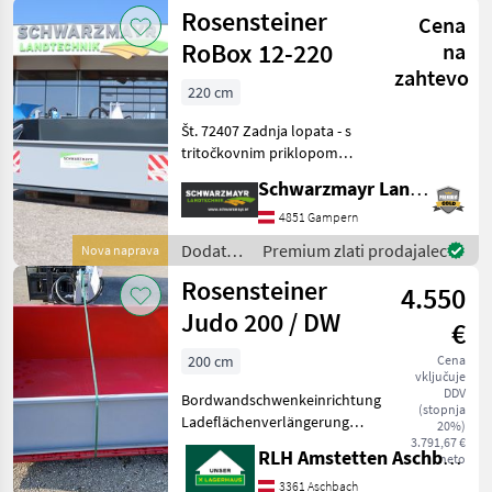
oprema
Rosensteiner
Cena
za
traktorje
RoBox 12-220
na
/
zahtevo
Rosensteiner
220 cm
Št. 72407 Zadnja lopata - s
tritočkovnim priklopom
kategorije I in II - z
Schwarzmayr Landtechnik GmbH - Gampern
dvovaljnim sistemom,
dvojno delujočim - s
4851 Gampern
snemljivo stransko/zadnjo
Dodatna
Premium zlati prodajalec
Nova naprava
steno - z varjeno strg
oprema
Rosensteiner
4.550
za
traktorje
Judo 200 / DW
€
/
Rosensteiner
200 cm
Cena
vključuje
DDV
Bordwandschwenkeinrichtung
(stopnja
Ladeflächenverlängerung
20%)
Schürfleiste geschraubt
3.791,67 €
RLH Amstetten Aschbach
neto
Naprava za obračanje drsne
ploskve Dodatna oprema
3361 Aschbach