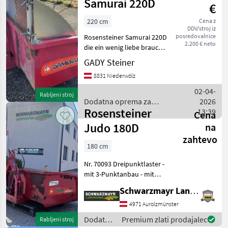
traktorje
Samurai 220D
€
/
Rosensteiner
220 cm
Cena z
DDV/stroj iz
posredovalnice
Rosensteiner Samurai 220D
2.200 € neto
die ein wenig liebe braucht
aber für einen Schlosser
GADY Steiner
NULL Auswand . Daher der
8831 Niederwölz
Schnäppchenpreis : Anstatt
NEU AKtuell um 5600.- um
02-04-
Rabljeni stroj
NUR 2200
Dodatna oprema za
2026
Rosensteiner
traktorje / Rosensteiner
13:39
Cena
Judo 180D
na
zahtevo
180 cm
Nr. 70093 Dreipunktlaster -
mit 3-Punktanbau - mit
180x110cm Ladefläche - mit
Schwarzmayr Landtechnik GmbH - Aurolzmünster
50-42cm Seitenwände - mit
abnehmbarer Rückwand
4971 Aurolzmünster
und Schwenkvorrichtung -
Dodatna
Premium zlati prodajalec
Rabljeni stroj
mit DW