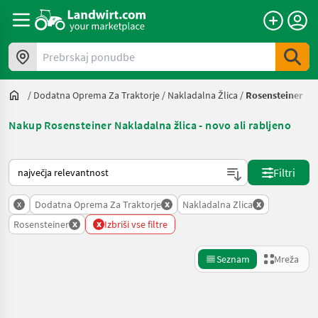
Prebrskaj ponudbe
/
Dodatna Oprema Za Traktorje
/
Nakladalna Žlica
/
Rosensteiner
Nakup Rosensteiner Nakladalna žlica - novo ali rabljeno
Tako je razvrščeno na Landwirt.com
Filtri
x
x
x
Dodatna Oprema Za Traktorje
Nakladalna Zlica
x
x
Rosensteiner
Izbriši vse filtre
Seznam
Mreža