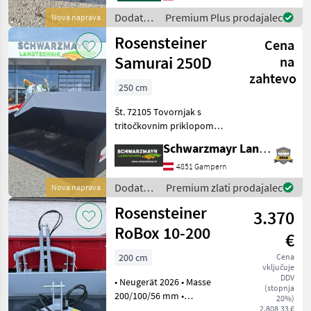
za traktorje Nakladalna
Dodatna
Premium Plus prodajalec
Nova naprava
žlica
oprema
Rosensteiner
Cena
za
traktorje
Samurai 250D
na
/
zahtevo
Rosensteiner
250 cm
Št. 72105 Tovornjak s
tritočkovnim priklopom
Schwarzmayr EDITION - s
Schwarzmayr Landtechnik GmbH - Gampern
tritočkovnim priklopom s
kroglastimi cevmi,
4851 Gampern
kategorija 2 - z dodatnim
Dodatna
Premium zlati prodajalec
Nova naprava
priklopom EURO - s tovorn
oprema
Rosensteiner
3.370
za
traktorje
RoBox 10-200
€
/
Rosensteiner
200 cm
Cena
vključuje
DDV
• Neugerät 2026 • Masse
(stopnja
200/100/56 mm •
20%)
Dreipunktanhängung CAT
2.808,33 €