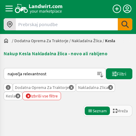
Prebrskaj ponudbe
/
Dodatna Oprema Za Traktorje
/
Nakladalna Žlica
/
Kesla
Nakup Kesla Nakladalna žlica - novo ali rabljeno
Tako je razvrščeno na Landwirt.com
Filtri
x
x
x
Dodatna Oprema Za Traktorje
Nakladalna Zlica
x
x
Kesla
Izbriši vse filtre
Seznam
Mreža