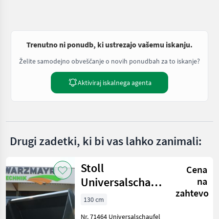
Trenutno ni ponudb, ki ustrezajo vašemu iskanju.
Želite samodejno obveščanje o novih ponudbah za to iskanje?
Aktiviraj iskalnega agenta
Drugi zadetki, ki bi vas lahko zanimali:
Stoll
Cena
Universalschaufel
na
zahtevo
1,30m
130 cm
Nr. 71464 Universalschaufel