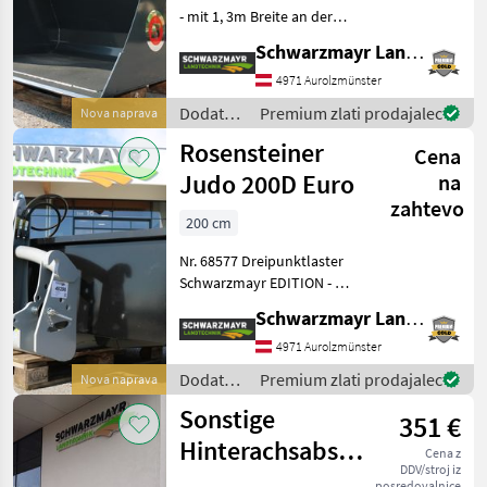
- mit 1, 3m Breite an der
Schürleiste - mit Euro-
Schwarzmayr Landtechnik GmbH - Aurolzmünster
Geräteaufnahme - mit
HARDOX-Schürfleiste
4971 Aurolzmünster
110x16mm - mit konischer
Dodatna
Premium zlati prodajalec
Nova naprava
Form - mit 0, 4
oprema
Rosensteiner
Cena
za
traktorje
Judo 200D Euro
na
/ Stoll
zahtevo
200 cm
Nr. 68577 Dreipunktlaster
Schwarzmayr EDITION - mit
Rundrohr 3-Punktanbau
Schwarzmayr Landtechnik GmbH - Aurolzmünster
KAT 2 - mit EURO-Anbau
zusätzlich - mit 200x110cm
4971 Aurolzmünster
Ladefläche - mit 50-42cm
Dodatna
Premium zlati prodajalec
Nova naprava
Seitenwän
oprema
Sonstige
351 €
za
traktorje
Hinterachsabstützung
Cena z
/
DDV/stroj iz
zu Steyr
posredovalnice