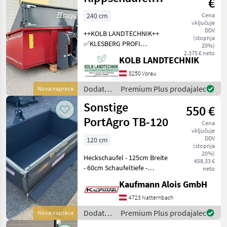
€
/
240x120
Klesberg
240 cm
Cena
vključuje
Kippmulde
DDV
++KOLB LANDTECHNIK++
(stopnja
✅KLESBERG PROFI
20%)
Kippschaufel mit
2.375 € neto
KOLB LANDTECHNIK
Schwenkbordwand ✅Maße
240x120cm
8250 Vorau
✅Schwenkbordwand -
Dodatna
Premium Plus prodajalec
Nova naprava
kann als
oprema
Sonstige
Ladeflächenverlängerung
550 €
za
verwendet werden ✅m
traktorje
PortAgro TB-120
Cena
/
vključuje
Klesberg
DDV
120 cm
(stopnja
20%)
Heckschaufel - 125cm Breite
458,33 €
- 60cm Schaufeltiefe -
neto
45/35cm Bordwandhöhe -
Kaufmann Alois GmbH
mechanisch kippbar - KAT1
weitere Größen auf Lager:
4723 Natternbach
TB-140 VK: 600, - inkl 20%
Dodatna
Premium Plus prodajalec
Nova naprava
Mw
oprema