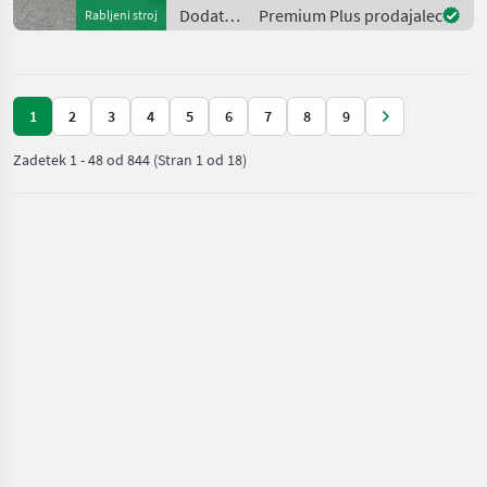
Kippzylinder sofort
Dodatna
Premium Plus prodajalec
Rabljeni stroj
einsatzbereit sofort
oprema
verfügbar Funkcija
za
traktorje
/
1
2
3
4
5
6
7
8
9
Brantner
Zadetek
1
-
48
od
844
(Stran 1 od 18)