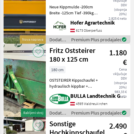
vključuje
DDV
Neue Kippmulde -200cm
(stopnja
Breite -125cm Tief -390kg
20%)
Eigengewicht -Turbo-Einzug
2.825 € neto
Hofer Agrartechnik
-Bordwand-
Schwenkvorrichtung -
6173 Oberperfuss
3500kg Nutzlast! -Euro-
Dodatna
Premium Plus prodajalec
Nova naprava
Aufnahme gegen Aufpreis
oprema
Fritz Oststeirer
ver
1.180
za
traktorje
180 x 125 cm
€
/
Uniforest
180 cm
Cena
vključuje
DDV
OSTSTEIRER Kippschaufel +
(stopnja
hydraulisch kippbar +
20%)
Breite 180 cm + Tiefe 125
983,33 €
BULLA Landtechnik GmbH
neto
cm + Heckbordwand - bzw.
vorne als Aufsatzwand
4595 Waldneukirchen
verwendbar + 3 Punkt und
Dodatna
Premium Plus prodajalec
Rabljeni stroj
Ackerschienena
oprema
Sonstige
2.490
za
traktorje
Hochkippschaufel