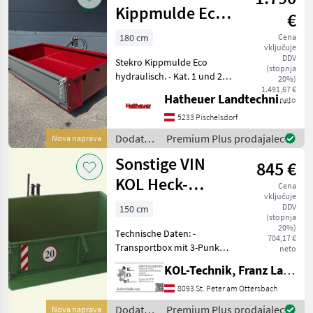
traktorje
Kippmulde Eco
€
/ Krpan
Hydraulisch
180 cm
Cena
vključuje
DDV
Stekro Kippmulde Eco
(stopnja
hydraulisch. - Kat. 1 und 2 -
20%)
3Punkt Aufnahme -
1.491,67 €
Hatheuer Landtechnik GmbH & Co.KG.
neto
Doppelwirkender Zylinder -
Breite: 1800mm - Tiefe:
5233 Pischelsdorf
1000mm - Höhe: 360mm -
Dodatna
Premium Plus prodajalec
Nova naprava
Gewicht: 310
oprema
Sonstige VIN
845 €
za
traktorje
KOL Heck-
Cena
/ Stekro
vključuje
Kippmulde
DDV
150 cm
(stopnja
20%)
Technische Daten: -
704,17 €
Transportbox mit 3-Punkt-
neto
Aufnahme Kat. I -
KOL-Technik, Franz Lampl-Küssner
Aufklappbare, vernietete
Vorderseite mit
8093 St. Peter am Ottersbach
Sicherungsbolzen -
Dodatna
Premium Plus prodajalec
Nova naprava