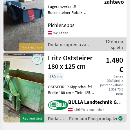
zahtevo
Rosensteiner
Lagerabverkauf!
Rosensteiner Robox
Kippschaufeln in diversen
Größen zu TOP Preisen
Pichler.ebbs
sofort verfügbar!
6341 Ebbs
180x100cm 200x100cm
12 dni na
200x120cm 220x120cm
Dodatna oprema za
spletu
Funkcija nagiba
Nova naprava
traktorje / Rosensteiner
Fritz Oststeirer
1.480
180 x 125 cm
€
180 cm
Cena z
DDV/stroj iz
posredovalnice
OSTSTEIRER Kippschaufel +
1.309,73 €
Breite 180 cm + Tiefe 125
neto
cm + Heckbordwand +
BULLA Landtechnik GmbH
Aufsatz aus Holz + 3 Punkt
und
4595 Waldneukirchen
Ackerschienenaufnahme
Dodatna
Premium Plus prodajalec
Rabljeni stroj
Funkcija nagiba: Hidravlični
oprema
sistem