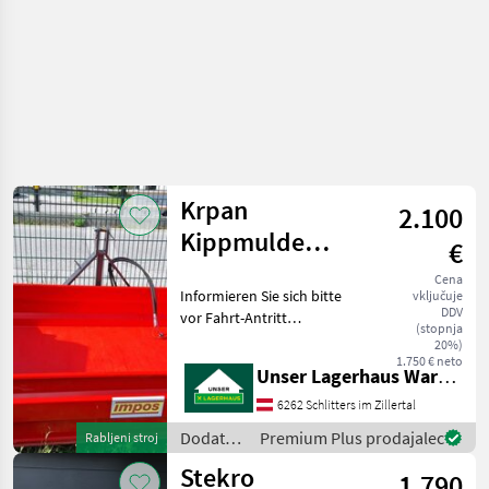
Sonstige
Krpan
2.100
Kippmulde
€
220/125
Cena
Informieren Sie sich bitte
vključuje
DDV
vor Fahrt-Antritt
(stopnja
telefonisch, ob die von
20%)
Ihnen angefragte Maschine
1.750 € neto
Unser Lagerhaus Warenhandelsges.m.b.H.
aktuell bei uns am Lager
steht. Wir inserieren auch
6262 Schlitters im Zillertal
Maschinen, die sic
Dodatna
Premium Plus prodajalec
Rabljeni stroj
oprema
Stekro
1.790
za