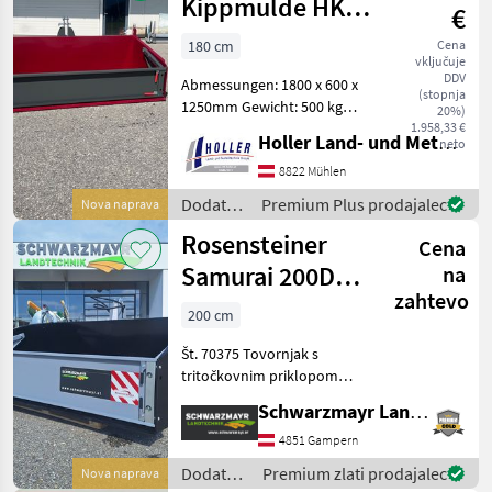
traktorje
Kippmulde HKS
€
/ Stekro
1800 hydraulisch
180 cm
Cena
vključuje
DDV
Abmessungen: 1800 x 600 x
(stopnja
1250mm Gewicht: 500 kg
20%)
Volumen: 1, 1m³ HARDOX
1.958,33 €
Holler Land- und Metalltechnik GmbH.
neto
zwei Zylinder EURO-
Aufnahme Dreipunkt-
8822 Mühlen
Aufnahme Stapler-
Dodatna
Premium Plus prodajalec
Nova naprava
Aufnahme Weitere Größen
oprema
Rosensteiner
a
Cena
za
traktorje
Samurai 200D
na
/ Stekro
zahtevo
evrov
200 cm
Št. 70375 Tovornjak s
tritočkovnim priklopom
Schwarzmayr EDITION - s
Schwarzmayr Landtechnik GmbH - Gampern
tritočkovnim priklopom s
kroglastimi cevmi,
4851 Gampern
kategorija 2 - z dodatnim
Dodatna
Premium zlati prodajalec
Nova naprava
priklopom EURO - s tovorn