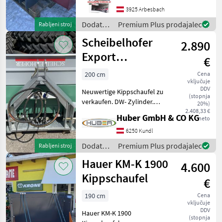
za obračanje drsne ploskve
3925 Arbesbach
Dodatna oprema za
traktorje Nakladalna žlica
Dodatna
Premium Plus prodajalec
Rabljeni stroj
oprema
Scheibelhofer
2.890
za
traktorje
Export
€
/ Stekro
200/2000T
200 cm
Cena
vključuje
DDV
Neuwertige Kippschaufel zu
(stopnja
verkaufen. DW- Zylinder.
20%)
Näheres auf Anfrage!
2.408,33 €
Huber GmbH & CO KG
neto
Funkcija nagiba: Hidravlično
dvojno delovanje, Naprava
6250 Kundl
za obračanje drsne ploskve
Dodatna
Premium Plus prodajalec
Rabljeni stroj
Dodatna opr
oprema
Hauer KM-K 1900
4.600
za
traktorje
Kippschaufel
€
/
Scheibelhofer
190 cm
Cena
vključuje
DDV
Hauer KM-K 1900
(stopnja