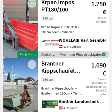
Krpan Impos
1.750
za
traktorje
PT180/100
€
/
Sonstige
180 cm
DDV ni
terjalen
Krpan Impos PT180/100 -
180cm breit - Zylinder
doppelwirkend Funkcija
WOHLLAIB Karl GesmbH
nagiba: Hidravlično dvojno
delovanje Dodatna oprema
6934 Sulzberg
za traktorje Nakladalna
Dodatna
Premium Plus prodajalec
Rabljeni stroj
žlica
oprema
Brantner
1.090
za
traktorje
Kippschaufel
€
/ Krpan
180cm x 120cm
180 cm
Cena z
DDV/stroj iz
posredovalnice
Brantner Kippschaufel +
964,60 €
Breite innen 180cm + Tiefe
neto
innen 120cm +
Ginthör Landtechnik GmbH
Pendelbordwand +
Einfachwirkender
4351 Saxen