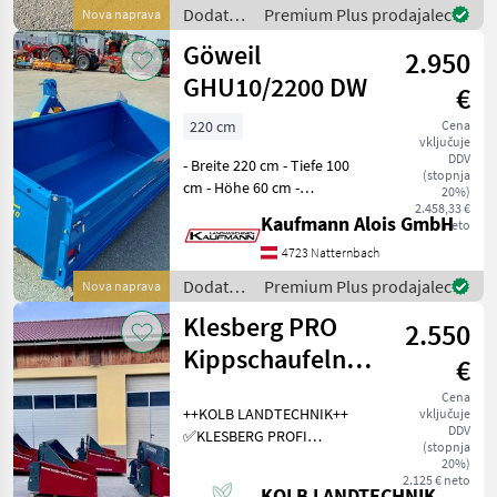
Rückwand - 3-stufiger
Dodatna
Premium Plus prodajalec
Nova naprava
Teleskopzylinder
oprema
Göweil
2.950
za
traktorje
GHU10/2200 DW
€
/ Göweil
220 cm
Cena
vključuje
DDV
- Breite 220 cm - Tiefe 100
(stopnja
cm - Höhe 60 cm -
20%)
Dreipunktanbau Kat I & Kat
2.458,33 €
Kaufmann Alois GmbH
neto
II - Schürfleiste aus HARDOX
- Abnehmbare Rückwand -
4723 Natternbach
2-stufiger Teleskopzylinder
Dodatna
Premium Plus prodajalec
Nova naprava
oprema
Klesberg PRO
2.550
za
traktorje
Kippschaufeln -
€
/ Göweil
Kippmulden
Cena
++KOLB LANDTECHNIK++
vključuje
AKTION
DDV
✅KLESBERG PROFI
(stopnja
Kippschaufel in allen
20%)
Breiten lagernd und
2.125 € neto
KOLB LANDTECHNIK