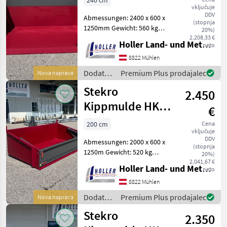
240 cm
vključuje
DDV
Abmessungen: 2400 x 600 x
(stopnja
1250mm Gewicht: 560 kg
20%)
Volumen: 1, 45m³ HARDOX
2.208,33 €
Holler Land- und Metalltechnik GmbH.
neto
zwei Zylinder EURO-
Aufnahme Dreipunkt-
8822 Mühlen
Aufnahme Stapler-
Dodatna
Premium Plus prodajalec
Nova naprava
Aufnahme Weitere Größen
oprema
Stekro
2.450
za
traktorje
Kippmulde HKS
€
/ Stekro
2000 hydraulisch
200 cm
Cena
vključuje
DDV
Abmessungen: 2000 x 600 x
(stopnja
1250m Gewicht: 520 kg
20%)
Volumen: 1, 25m³ HARDOX
2.041,67 €
Holler Land- und Metalltechnik GmbH.
neto
zwei Zylinder EURO-
Aufnahme Dreipunkt-
8822 Mühlen
Aufnahme Stapler-
Dodatna
Premium Plus prodajalec
Nova naprava
Aufnahme Weitere Größen
oprema
Stekro
a
2.350
za