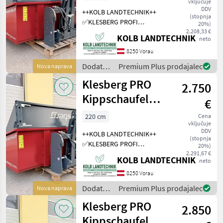
vključuje
Kippmulde
DDV
++KOLB LANDTECHNIK++
(stopnja
✅KLESBERG PROFI
20%)
Kippschaufel mit
2.208,33 €
KOLB LANDTECHNIK
neto
Schwenkbordwand ✅Maße
200x120cm
8250 Vorau
✅Schwenkbordwand -
Dodatna
Premium Plus prodajalec
Nova naprava
kann als
oprema
Klesberg PRO
Ladeflächenverlängerung
2.750
za
verwendet werden ✅m
traktorje
Kippschaufel
€
/
220x120
Klesberg
220 cm
Cena
vključuje
Kippmulde
DDV
++KOLB LANDTECHNIK++
(stopnja
✅KLESBERG PROFI
20%)
Kippschaufel mit
2.291,67 €
KOLB LANDTECHNIK
neto
Schwenkbordwand ✅Maße
220x120cm
8250 Vorau
✅Schwenkbordwand -
Dodatna
Premium Plus prodajalec
Nova naprava
kann als
oprema
Klesberg PRO
Ladeflächenverlängerung
2.850
za
verwendet werden ✅m
traktorje
Kippschaufel