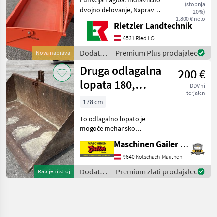
(stopnja
dvojno delovanje, Naprava
20%)
za obračanje drsne ploskve
1.800 € neto
Rietzler Landtechnik
Dodatna oprema za
traktorje Nakladalna žlica
6531 Ried I.O.
Dodatna
Premium Plus prodajalec
Nova naprava
oprema
Druga odlagalna
200 €
za
traktorje
lopata 180,
DDV ni
/
terjalen
mehanska
Sonstige
178 cm
To odlagalno lopato je
mogoče mehansko
izprazniti - notranja širina
Maschinen Gailer GmbH
178 cm - globina 78 cm -
višina 59 cm - s
9640 Kötschach-Mauthen
tritočkovnim priklopom
Dodatna
Premium zlati prodajalec
Rabljeni stroj
(brez sornika spodnjega
oprema
ročaja)
za
traktorje
/