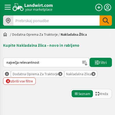
Prebrskaj ponudbe
/
Dodatna Oprema Za Traktorje
/
Nakladalna Žlica
Kupite Nakladalna žlica - novo in rabljeno
Tako je razvrščeno na Landwirt.com
Filtri
x
x
x
Dodatna Oprema Za Traktorje
Nakladalna Zlica
x
Izbriši vse filtre
Seznam
Mreža