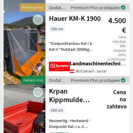
stehend im
Dodatna
Premium Plus prodajalec
Nova naprava
Dreipunktrahmen - Flac
oprema
Hauer KM-K 1900
4.500
za
traktorje
€
190 cm
/ Göweil
Cena
vključuje
*Dreipunktanbau Kat I &
DDV
Kat II *Nutzlast 3000kg
(stopnja
*hydraulisch kippbar DW
20%)
3.750 € neto
*Schwenkvorrichtung
Landmaschinentechnik Zameter Petra
*Breite Außen 190cm *Tiefe
9635 Dellach i. Gailtal
115cm *Höhe 45cm
Dodatna oprema za trak
Dodatna
Premium Plus prodajalec
Rabljeni stroj
oprema
Krpan
Cena
za
traktorje
Kippmulde
na
/ Hauer
zahtevo
Impos 160x100
160 cm
mech.
Neuwertig - Heckwand -
Dreipunkt Kat. I u. II
Dodatna oprema za