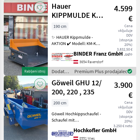
oprema
Hauer
4.599
za
traktorje
KIPPMULDE KM-
€
/
K 1900 DW
Rosensteiner
190 cm
Cena
vključuje
DDV
✨ HAUER Kippmulde -
(stopnja
AKTION ✔️ Modell: KM-K
20%)
1900 DW ✔️ in
3.832,50 €
BINDER Franz GmbH & CoKG
neto
serienmäßiger Ausführung
✔️ Aussenbreite: 1.900mm
3654 Raxendorf
✔️ Innenbreite: 1.780mm ✔️
Dodatna
Premium Plus prodajalec
Rabljeni stroj
Tiefe: 1.150mm ✔️ Bordwan
oprema
Göweil GHU 12/
3.900
za
traktorje
200, 220 , 235
€
/ Hauer
200 cm
Cena
vključuje
DDV
Göweil Hochkippschaufel -
(stopnja
Schaufel mit
20%)
Dreipunktanbau Kat. II und
3.250 € neto
Hochkofler GmbH
Kat. III - Doppelt wirkender
3-stufiger Teleskopzylinder,
8551 Wies