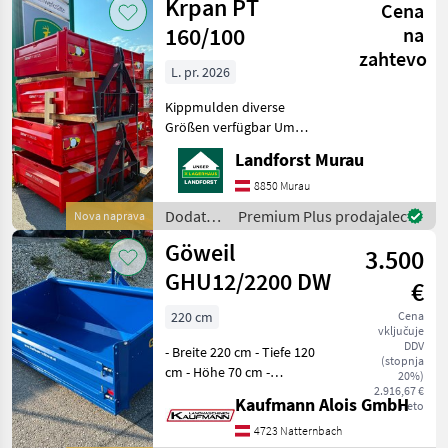
Krpan PT
Cena
za
traktorje
160/100
na
/ Hauer
zahtevo
L. pr. 2026
Kippmulden diverse
Größen verfügbar Um
Ihnen unnötige Wartezeiten
Landforst Murau
oder Wegstrecken zu
ersparen, bitten wir Sie um
8850 Murau
vorherige
Dodatna
Premium Plus prodajalec
Nova naprava
Kontaktaufnahme, falls Sie
oprema
Göweil
eine unserer
3.500
za
traktorje
GHU12/2200 DW
€
/ Krpan
220 cm
Cena
vključuje
DDV
- Breite 220 cm - Tiefe 120
(stopnja
cm - Höhe 70 cm -
20%)
Dreipunktanbau Kat II &
2.916,67 €
Kaufmann Alois GmbH
neto
Kat III - Schürfleiste aus
HARDOX - Abnehmbare
4723 Natternbach