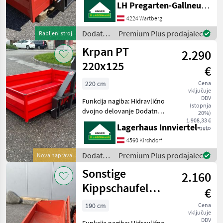
LH Pregarten-Gallneukirchen, Pregarten
traktorje Nakladalna žlica
4224 Wartberg
Dodatna
Premium Plus prodajalec
Rabljeni stroj
oprema
Krpan PT
2.290
za
traktorje
220x125
€
/ Krpan
220 cm
Cena
vključuje
DDV
Funkcija nagiba: Hidravlično
(stopnja
dvojno delovanje Dodatna
20%)
oprema za traktorje
1.908,33 €
Lagerhaus Innviertel-Traunviertel-Urfahr eGen, Kirchdorf
neto
Nakladalna žlica
4560 Kirchdorf
Dodatna
Premium Plus prodajalec
Nova naprava
oprema
Sonstige
2.160
za
traktorje
Kippschaufel
€
/ Krpan
Rietzler 190 L
190 cm
Cena
vključuje
DDV
Funkcija nagiba: Hidravlično