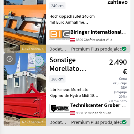
zahtevo
240 cm mit Euro
Sonstige
240 cm
Aufnahme
Hochkippschaufel 240 cm
mit Euro Aufnahme
Eigengewicht: 793 kg
Biringer International GmbH
HYDRAULIKANSCHLUSS 1
Euro-Schnellkupplung ISO
3800 Göpfritz an der Wild
12, 5 M18x1, 5 – Buchse
Dodatna
Premium Plus prodajalec
Nova naprava
HYDRAULIKANSCHLUSS 2
oprema
Sonstige
Euro-Schnellk
2.490
za
traktorje
Morellato
€
/
Kippschaufel
Sonstige
180 cm
Cena
vključuje
DDV
fabriksneue Morellato
(stopnja
Kippmulde Hydro Midi 180
20%)
Pro * zum Abtransport und
2.075 € neto
Technikcenter Gruber GmbH
Transport jeglicher
Materialien * 180
9300 St. Veit an der Glan
cmx105x45 * Eigengewicht:
Dodatna
Premium Plus prodajalec
Nova naprava
220 kg * stabiler Körper
oprema