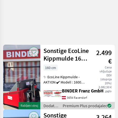
Sonstige
Sonstige EcoLine
2.499
Kippmulde 1600
€
PRO DW
160 cm
Cena
vključuje
DDV
✨ EcoLine Kippmulde -
(stopnja
AKTION ✔️ Modell : 1600
20%)
PRO ✔️ in serienmäßiger
2.082,50 €
BINDER Franz GmbH & CoKG
neto
Ausführung ✔️ hydraulisch
DW. kippbar ✔️ mit 2-fach
3654 Raxendorf
Aufnahme ✔️ Kat.II + EURO
Dodatna
Premium Plus prodajalec
Rabljeni stroj
✔️ Arbeits
oprema
Sonstige
3.264
za