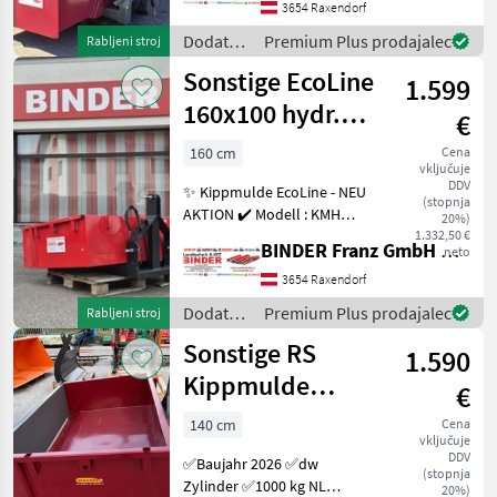
✔️ Arbeitsbreite 2.200mm
3654 Raxendorf
✔️ Aussenbreite 2.300mm
Dodatna
Premium Plus prodajalec
Rabljeni stroj
✔️ Tiefe 800mm, ✔️
oprema
Sonstige EcoLine
1.599
za
traktorje
160x100 hydr.
€
/
EW
Sonstige
160 cm
Cena
vključuje
DDV
✨ Kippmulde EcoLine - NEU
(stopnja
AKTION ✔️ Modell : KMH
20%)
160x100 EW ✔️ in
1.332,50 €
BINDER Franz GmbH & CoKG
neto
serienmäßiger Ausführung
✔️ Arbeitsbreite 160 x
3654 Raxendorf
100cm tief, ✔️ Höhe der
Dodatna
Premium Plus prodajalec
Rabljeni stroj
Wand: 36cm ✔️ hydr
oprema
Sonstige RS
1.590
za
traktorje
Kippmulde
€
/
140/100 dw -
Sonstige
140 cm
Cena
vključuje
AKTION
DDV
✅Baujahr 2026 ✅dw
(stopnja
Zylinder ✅1000 kg NL
20%)