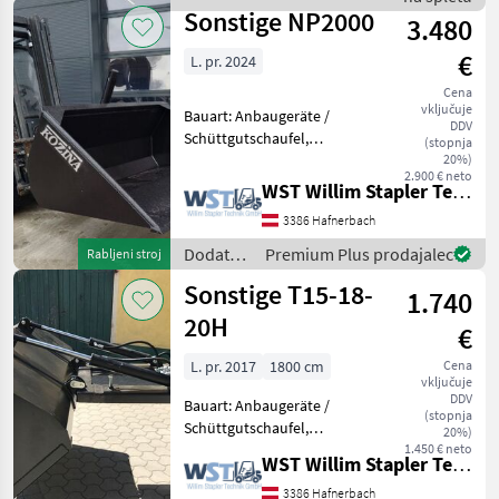
traktorje / Sonstige
Sonstige NP2000
3.480
€
L. pr. 2024
Cena
vključuje
Bauart: Anbaugeräte /
DDV
Schüttgutschaufel,
(stopnja
Tragkraft: 1500kg,
20%)
2.900 € neto
Beschreibung: Kozina
WST Willim Stapler Technik GmbH
Leichtgutschaufel für
3386 Hafnerbach
Gabelstapler Dodatna
oprema za traktorje
Dodatna
Premium Plus prodajalec
Rabljeni stroj
Nakladalna žlica
oprema
Sonstige T15-18-
1.740
za
traktorje
20H
€
/
Sonstige
L. pr. 2017
1800 cm
Cena
vključuje
DDV
Bauart: Anbaugeräte /
(stopnja
Schüttgutschaufel,
20%)
Tragkraft: 1000kg, Bauhöhe:
1.450 € neto
WST Willim Stapler Technik GmbH
800mm, Beschreibung:
Verschiede Größen
3386 Hafnerbach