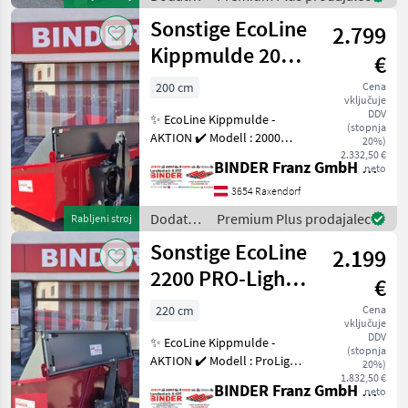
130cm ✔️ Höhe d
oprema
Sonstige EcoLine
2.799
za
traktorje
Kippmulde 2000
€
/
DW PRO3
Sonstige
200 cm
Cena
vključuje
DDV
✨ EcoLine Kippmulde -
(stopnja
AKTION ✔️ Modell : 2000
20%)
PRO3 ✔️ in serienmäßiger
2.332,50 €
BINDER Franz GmbH & CoKG
neto
Ausführung ✔️ hydraulisch
DW. kippbar ✔️ mit 3-fach
3654 Raxendorf
Aufnahme ✔️ Kat.II + EURO
Dodatna
Premium Plus prodajalec
Rabljeni stroj
+ Stapler
oprema
Sonstige EcoLine
2.199
za
traktorje
2200 PRO-Light
€
/
DW
Sonstige
220 cm
Cena
vključuje
DDV
✨ EcoLine Kippmulde -
(stopnja
AKTION ✔️ Modell : ProLight
20%)
2200 DW ✔️ in
1.832,50 €
BINDER Franz GmbH & CoKG
neto
serienmäßiger Ausführung