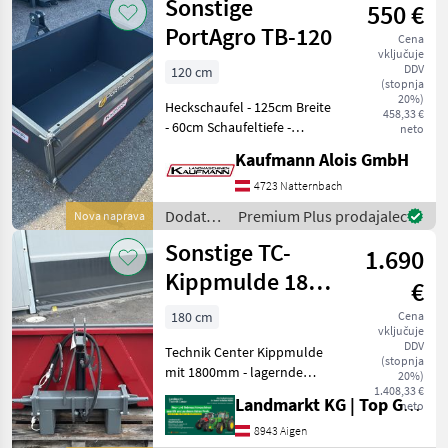
Sonstige
550 €
za
traktorje
PortAgro TB-120
Cena
/
vključuje
Sonstige
DDV
120 cm
(stopnja
20%)
Heckschaufel - 125cm Breite
458,33 €
- 60cm Schaufeltiefe -
neto
45/35cm Bordwandhöhe -
Kaufmann Alois GmbH
mechanisch kippbar - KAT1
weitere Größen auf Lager:
4723 Natternbach
TB-140 VK: 600, - inkl 20%
Dodatna
Premium Plus prodajalec
Nova naprava
Mw
oprema
Sonstige TC-
1.690
za
traktorje
Kippmulde 1800
€
/
Hydraulisch
Sonstige
180 cm
Cena
vključuje
DDV
Technik Center Kippmulde
(stopnja
mit 1800mm - lagernde
20%)
Ausstellungsmaschine -
1.408,33 €
Landmarkt KG | Top Gebrauchtmaschinen Zentrum
neto
Hydraulisch Kippbar -
Hydraulisch Doppelwirkend
8943 Aigen