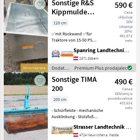
Sonstige R&S
590 €
za
traktorje
Kippmulde
Cena
/
vključuje
120x85 & 140x85
Sonstige
DDV
120 cm
(stopnja
mech, verzinkt
20%)
✅mit Rückwand ✅für
491,67 €
Traktore von 15-50 PS
neto
120x85 --> EUR 590, - 140x85
Spanring Landtechnik Gmbh
--> EUR 685, -- Dodatna
oprema za traktorje
2871 Zöbern
Nakladalna žlica
Dodatna
Premium Plus prodajalec
Nova naprava
oprema
Sonstige TIMA
490 €
za
traktorje
200
Cena z
/
DDV/stroj iz
Sonstige
posredovalnice
200 cm
433,63 €
neto
- Schürfleiste - mechanische
Ausklinkung - Stützfuß
Funkcija nagiba: mehanski
Strasser Landtechnik GmbH
Dodatna oprema za
traktorje Nakladalna žlica
4724 Neukirchen a. Walde