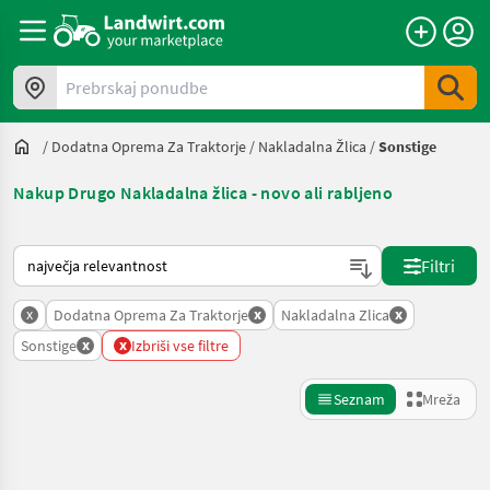
Prebrskaj ponudbe
/
Dodatna Oprema Za Traktorje
/
Nakladalna Žlica
/
Sonstige
Nakup Drugo Nakladalna žlica - novo ali rabljeno
Tako je razvrščeno na Landwirt.com
Filtri
x
x
x
Dodatna Oprema Za Traktorje
Nakladalna Zlica
x
x
Sonstige
Izbriši vse filtre
Seznam
Mreža