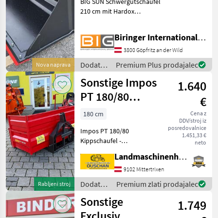
BIG SUN Schwergutschaufel
Hardox Schürfle
210 cm mit Hardox
Schürfleiste * mit
Aufnahme nach Wahl
Biringer International GmbH
Dodatna oprema za
traktorje Nakladalna žlica
3800 Göpfritz an der Wild
Dodatna
Premium Plus prodajalec
Nova naprava
oprema
Sonstige Impos
1.640
za
traktorje
PT 180/80
€
/
Kippschaufel
Sonstige
180 cm
Cena z
DDV/stroj iz
posredovalnice
Impos PT 180/80
1.451,33 €
Kippschaufel -
neto
Schaufelbreite 180cm -
Landmaschinenhandel Ouschan Anton
Tiefe 80cm - Höhe 40cm -
Aufsatzbordwand 40cm -
9102 Mittertrixen
Pendelrückwand -
Dodatna
Premium zlati prodajalec
Rabljeni stroj
Dreipunktanbau Kat I & Kat
oprema
Sonstige
II - hydr
1.749
za
traktorje
Exclusiv