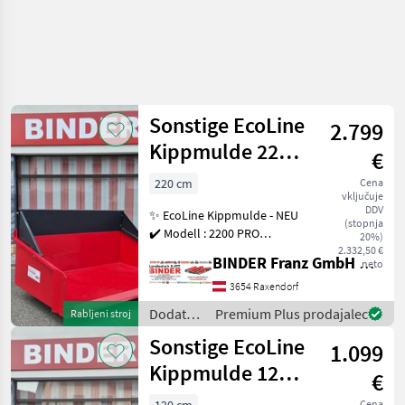
Sonstige EcoLine
2.799
Kippmulde 2200
€
PRO
220 cm
Cena
vključuje
DDV
✨ EcoLine Kippmulde - NEU
(stopnja
✔️ Modell : 2200 PRO
20%)
hydraulisch DW ✔️ in
2.332,50 €
BINDER Franz GmbH & CoKG
neto
serienmäßiger Ausführung
✔️ Lagergerät mit leichten
3654 Raxendorf
Lackschäden ✔️
Dodatna
Premium Plus prodajalec
Rabljeni stroj
Arbeitsbreite 220cm ✔️
oprema
Sonstige EcoLine
1.099
za
traktorje
Kippmulde 1200
€
/
ME ROT
Sonstige
Cena