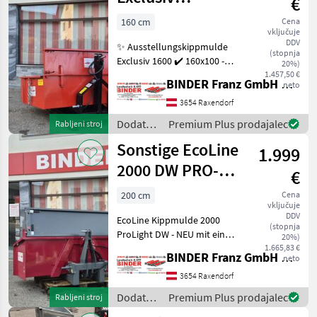
€
/
Kippmulde 1600
Sonstige
160 cm
Cena
vključuje
DDV
✨ Ausstellungskippmulde
(stopnja
Exclusiv 1600 ✔️ 160x100 -
20%)
prompt verfügbar ! ✔️
1.457,50 €
BINDER Franz GmbH & CoKG
neto
Innenbreite 160cm x Tiefe
100 cm + 36cm hoch ✔️
3654 Raxendorf
Kipplast bzw. Nutzlast 950
Dodatna
Premium Plus prodajalec
Rabljeni stroj
kg ✔️ hydraul
oprema
Sonstige EcoLine
1.999
za
traktorje
2000 DW PRO-
€
/
Light
Sonstige
200 cm
Cena
vključuje
DDV
EcoLine Kippmulde 2000
(stopnja
ProLight DW - NEU mit einer
20%)
Arbeitsbreite von 2000mm,
1.665,83 €
BINDER Franz GmbH & CoKG
neto
Aussenbreite 2100mm,
Tiefe 800mm, Höhe
3654 Raxendorf
Stirnwand = 600mm,
Dodatna
Premium Plus prodajalec
Rabljeni stroj
Eigengewicht : 295kg, Tra
oprema