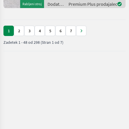
Dodatna
Premium Plus prodajalec
Rabljeni stroj
oprema
za
traktorje
/
1
2
3
4
5
6
7
Sonstige
Zadetek
1
-
48
od
298
(Stran 1 od 7)