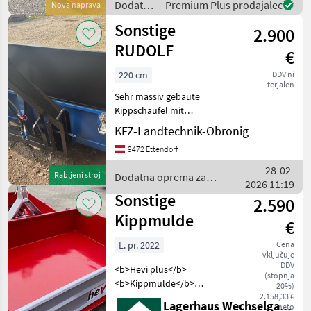
Dodatna
Premium Plus prodajalec
Nova naprava
120, 140; Mec Hydro 140 mit
oprema
Sonstige
DW Hydraul
2.900
za
traktorje
RUDOLF
€
/
Sonstige
220 cm
DDV ni
terjalen
Sehr massiv gebaute
Kippschaufel mit
Pendelrückwand. Auch
KFZ-Landtechnik-Obronig
andere grössen auf Anfrage
9472 Ettendorf
erhältlich Funkcija nagiba:
Hidravlično dvojno
28-02-
Rabljeni stroj
Dodatna oprema za
delovanje, Naprava za
2026 11:19
traktorje / Sonstige
obračanje dr
Sonstige
2.590
Kippmulde
€
L. pr. 2022
Cena
vključuje
DDV
<b>Hevi plus</b>
(stopnja
<b>Kippmulde</b>
20%)
<b>"made in austria"</b>
2.158,33 €
Lagerhaus Wechselgau reg. Gen.m.b.H.
neto
180x135 Arbeitsbreite: 180