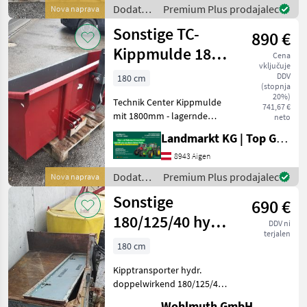
-
Dodatna
Premium Plus prodajalec
Nova naprava
Bordwandschwenkvorrichtung
oprema
Sonstige TC-
- Dreipunkt
890 €
za
traktorje
Kippmulde 1800
Cena
/
vključuje
Mechanisch
Sonstige
DDV
180 cm
(stopnja
20%)
Technik Center Kippmulde
741,67 €
mit 1800mm - lagernde
neto
Ausstellungsmaschine -
Landmarkt KG | Top Gebrauchtmaschinen Zentrum
Mechanisch Kippbar -
Bordwandschwenkvorrichtung
8943 Aigen
- Dreipunktanbau -
Dodatna
Premium Plus prodajalec
Nova naprava
Abmessungen 1800 x 7
oprema
Sonstige
690 €
za
traktorje
180/125/40 hydr.
DDV ni
/
terjalen
DW
Sonstige
180 cm
Kipptransporter hydr.
doppelwirkend 180/125/40
cm; funktionstüchtig;
Wohlmuth GmbH