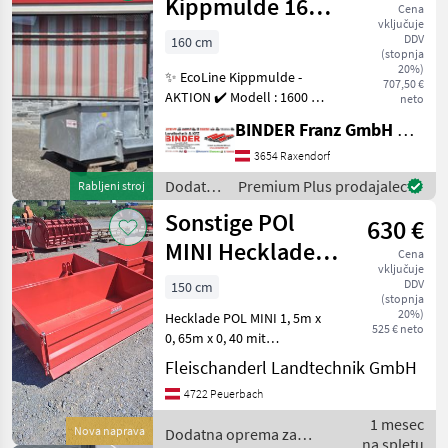
traktorje
Kippmulde 1600
Cena
/
vključuje
ME VZ
Sonstige
DDV
160 cm
(stopnja
20%)
✨ EcoLine Kippmulde -
707,50 €
AKTION ✔️ Modell : 1600 ME
neto
VZ ✔️ in serienmäßiger
BINDER Franz GmbH & CoKG
Ausführung ✔️ 1.600mm
Arbeitsbreite ✔️
3654 Raxendorf
mechanisch kippbar ✔️
Dodatna
Premium Plus prodajalec
Rabljeni stroj
verzinkte Ausführung ✔️ d
oprema
Sonstige POl
630 €
za
traktorje
MINI Hecklade,
Cena
/
vključuje
1.5m x 0,65m x
Sonstige
DDV
150 cm
(stopnja
040 mit Bordwa
20%)
Hecklade POL MINI 1, 5m x
525 € neto
0, 65m x 0, 40 mit
Bordwand, mechanisch
Fleischanderl Landtechnik GmbH
kippbar, prompt verfügbar
4722 Peuerbach
Dodatna oprema za
traktorje Nakladalna žlica
1 mesec
Nova naprava
Dodatna oprema za
na spletu