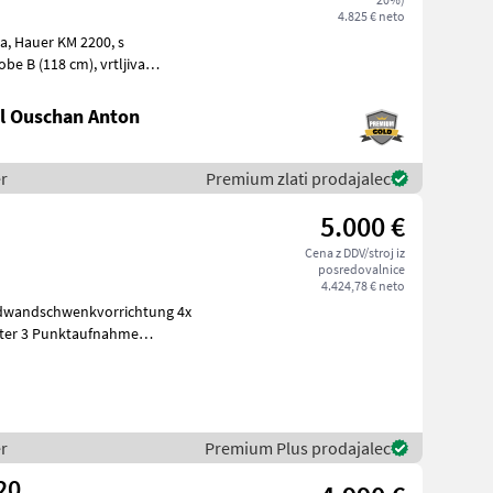
4.825 € neto
0, s
(118 cm), vrtljiva
l Ouschan Anton
r
Premium zlati prodajalec
5.000 €
Cena z DDV/stroj iz
posredovalnice
4.424,78 € neto
Meter 3 Punktaufnahme
r
Premium Plus prodajalec
20