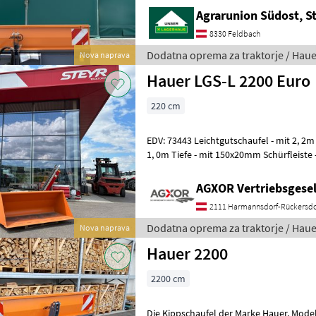
Agrarunion Südost, S
8330 Feldbach
Dodatna oprema za traktorje / Haue
Nova naprava
Hauer LGS-L 2200 Euro
220 cm
EDV: 73443 Leichtgutschaufel - mit 2, 2m Breite - mit 0, 8m Höhe - mit
1, 0m Tiefe - mit 150x20mm Schürfleiste 
Verkaufsteam der
AGXOR Vertriebsgesel
2111 Harmannsdorf-Rückersdo
Dodatna oprema za traktorje / Haue
Nova naprava
Hauer 2200
2200 cm
Die Kippschaufel der Marke Hauer, Modell KM 2200, ist ein robustes