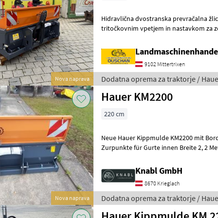
Hidravlična dvostranska prevračalna žlica, Hauer KM 220
tritočkovnim vpetjem in nastavkom za zobe B 
loputa, nosilnost 4500 kg, štiri pritrdiln
Landmaschinenhande
9102 Mittertrixen
Dodatna oprema za traktorje / Haue
Nova naprava
Hauer KM2200
220 cm
Neue Hauer Kippmulde KM2200 mit Bordwandschwenkvorrichtung 4x
Zurpunkte für Gurte innen Breite 2, 2 
Komplett flacher Boden 2x Doppelwi
Knabl GmbH
8670 Krieglach
Dodatna oprema za traktorje / Haue
Nova naprava
Hauer Kippmulde KM 2