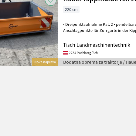
220 cm
• Dreipunktaufnahme Kat. 2 • pendelbar
Anschlagpunkte für Zurrgurte in der Kip
Dodatna oprema za traktorje Nakladaln
Tisch Landmaschinentechnik
2734 Puchberg/Sch.
Dodatna oprema za traktorje / Haue
Nova naprava