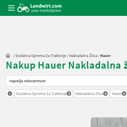
/
Dodatna Oprema Za Traktorje
/
Nakladalna Žlica
/
Hauer
Nakup Hauer Nakladalna žl
Tako je razvrščeno na Landwirt.com
x
x
x
x
Dodatna Oprema Za Traktorje
Nakladalna Zlica
Hauer