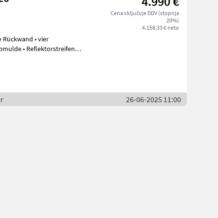
4.990 €
Cena vključuje DDV (stopnja
20%)
4.158,33 € neto
e Rückwand • vier
pmulde • Reflektorstreifen
a
r
26-06-2025 11:00