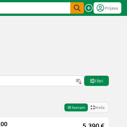
Prijava
Filtri
Seznam
Mreža
200
5.390 €