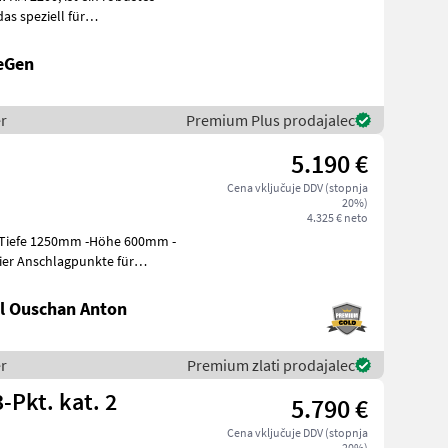
we
eGen
r
Premium Plus prodajalec
5.190 €
Cena vključuje DDV (stopnja
20%)
4.325 € neto
 -Tiefe 1250mm -Höhe 600mm -
ier Anschlagpunkte für
l Ouschan Anton
r
Premium zlati prodajalec
Pkt. kat. 2
5.790 €
Cena vključuje DDV (stopnja
20%)