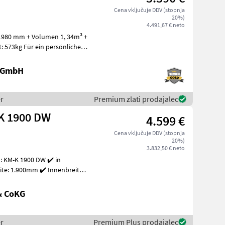
Cena vključuje DDV (stopnja
20%)
4.491,67 € neto
 1980 mm + Volumen 1, 34m³ +
persönliches
 GmbH
r
Premium zlati prodajalec
K 1900 DW
4.599 €
Cena vključuje DDV (stopnja
20%)
3.832,50 € neto
 KM-K 1900 DW ✔️ in
te: 1.900mm ✔️ Innenbreite:
& CoKG
r
Premium Plus prodajalec