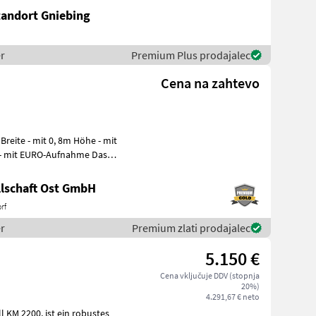
tandort Gniebing
r
Premium Plus prodajalec
Cena na zahtevo
- mit EURO-Aufnahme Das
lschaft Ost GmbH
rf
r
Premium zlati prodajalec
5.150 €
Cena vključuje DDV (stopnja
20%)
4.291,67 € neto