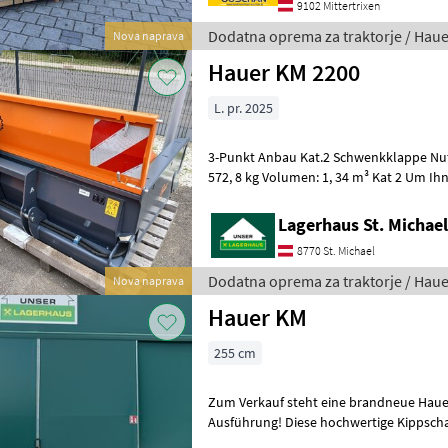
9102 Mittertrixen
Dodatna oprema za traktorje / Haue
Nova naprava
Hauer KM 2200
L. pr. 2025
3-Punkt Anbau Kat.2 Schwenkklappe Nutz
572, 8 kg Volumen: 1, 34 m³ Kat 2 Um Ihnen unnötige Wartezeiten
oder Wegstrecken zu ersparen, bitten
Lagerhaus St. Michae
8770 St. Michael
Dodatna oprema za traktorje / Haue
Nova naprava
Hauer KM
255 cm
Zum Verkauf steht eine brandneue Haue
Ausführung! Diese hochwertige Kippschaufel der renommierten
Marke Hauer bietet eine beeindruckende