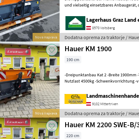
und vielseitig einsetzbares Anbaugerät, das speziell für
landwirtschaftliche und industrielle An
Lagerhaus Graz Land 
8570 Voitsberg
Dodatna oprema za traktorje / Haue
Nova naprava
Hauer KM 1900
190 cm
-Dreipunktanbau Kat 2 -Breite 1900mm
Nutzlast 4500kg -Schwenkvorrichtung -v
Zurrgurte -Sofort verfügbar Wi
Landmaschinenhande
9102 Mittertrixen
Dodatna oprema za traktorje / Haue
Nova naprava
Hauer KM 2200 SWE-B/3-
220 cm