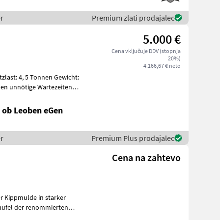
r
Premium zlati prodajalec
5.000 €
Cena vključuje DDV (stopnja
20%)
4.166,67 € neto
last: 4, 5 Tonnen Gewicht:
l ob Leoben eGen
r
Premium Plus prodajalec
Cena na zahtevo
r Kippmulde in starker
 Bre