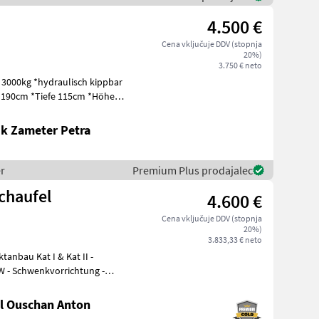
4.500 €
Cena vključuje DDV (stopnja
20%)
3.750 € neto
t 3000kg *hydraulisch kippbar
 190cm *Tiefe 115cm *Höhe
k Zameter Petra
r
Premium Plus prodajalec
chaufel
4.600 €
Cena vključuje DDV (stopnja
20%)
3.833,33 € neto
W - Schwenkvorrichtung -
l Ouschan Anton