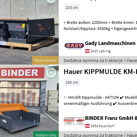
220 cm
+ Breite außen: 2200mm + Breite innen:
Nutzlast/Kipplast: 4500kg + Eigengewicht: 573kg Für ein 
Beratungsgespräch bitte
Gady Landmaschinen
8403 Lebring
Dodatna oprema za traktorje / Haue
Nova naprava
Hauer KIPPMULDE KM-
190 cm
✨ HAUER Kippmulde - AKTION ✔️ Modell:
serienmäßiger Ausführung ✔️ Aussenbrei
1.780mm ✔️ Tiefe: 1.150mm ✔️ Bordwan
BINDER Franz GmbH 
3654 Raxendorf
Dodatna oprema za traktorje / Haue
Rabljeni stroj