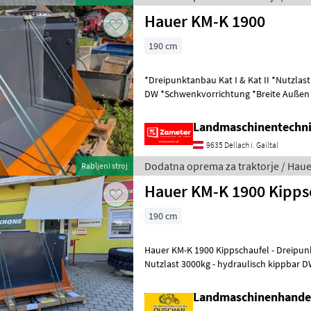
Hauer KM-K 1900
190 cm
*Dreipunktanbau Kat I & Kat II *Nutzlas
DW *Schwenkvorrichtung *Breite Außen
45cm Dodatna oprema za trak
Landmaschinentechni
9635 Dellach i. Gailtal
Dodatna oprema za traktorje / Haue
Rabljeni stroj
Hauer KM-K 1900 Kipps
190 cm
Hauer KM-K 1900 Kippschaufel - Dreipunktanbau Kat I & Kat II -
Nutzlast 3000kg - hydraulisch kippbar D
Breite Außen 190cm - Tiefe 11
Landmaschinenhande