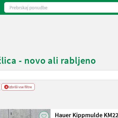
Prebrskaj ponudbe
ica - novo ali rabljeno
x
Izbriši vse filtre
Hauer Kippmulde KM2