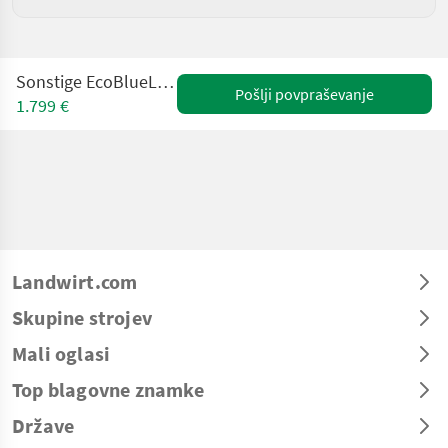
Sonstige EcoBlueLine HKM 1500 DW
Pošlji povpraševanje
1.799 €
Landwirt.com
Skupine strojev
Mali oglasi
Top blagovne znamke
Države