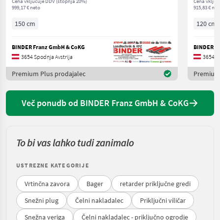
Cena vključuje DDV (stopnja 20%)
Cena vključ
999,17 € neto
915,83 € net
150 cm
120 cm
BINDER Franz GmbH & CoKG
BINDER F
3654 Spodnja Avstrija
3654 Sp
Premium Plus prodajalec
Premium 
Več ponudb od BINDER Franz GmbH & CoKG
To bi vas lahko tudi zanimalo
USTREZNE KATEGORIJE
Vrtinčna zavora
Bager
retarder priključne gredi
Snežni plug
Čelni nakladalec
Priključni viličar
Snežna veriga
Čelni nakladalec - priključno ogrodje