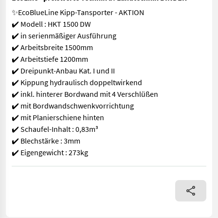
✨EcoBlueLine Kipp-Tansporter - AKTION
✔️ Modell : HKT 1500 DW
✔️ in serienmäßiger Ausführung
✔️ Arbeitsbreite 1500mm
✔️ Arbeitstiefe 1200mm
✔️ Dreipunkt-Anbau Kat. I und II
✔️ Kippung hydraulisch doppeltwirkend
✔️ inkl. hinterer Bordwand mit 4 Verschlüßen
✔️ mit Bordwandschwenkvorrichtung
✔️ mit Planierschiene hinten
✔️ Schaufel-Inhalt : 0,83m³
✔️ Blechstärke : 3mm
✔️ Eigengewicht : 273kg
✨EcoBlueLine Kipp-Tansporter - AKTION ✔️ Modell : HKT 1500 DW