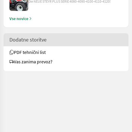
Die NEUE STEYR PLUS SERIE 4080-4090-4100-4110-4120!
Vse novice
Dodatne storitve
PDF tehnični list
Vas zanima prevoz?