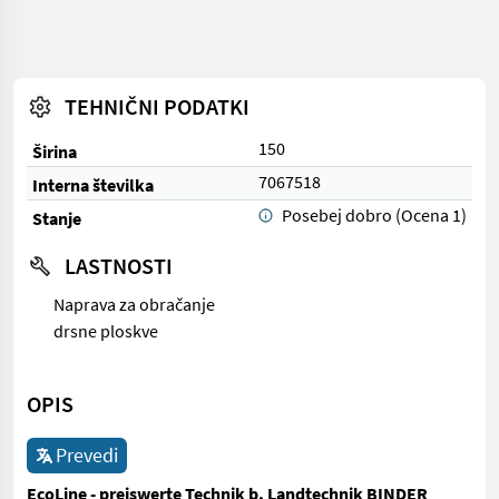
TEHNIČNI PODATKI
150
Širina
7067518
Interna številka
Posebej dobro (Ocena 1)
Stanje
LASTNOSTI
Naprava za obračanje
drsne ploskve
OPIS
Prevedi
EcoLine - preiswerte Technik b. Landtechnik BINDER