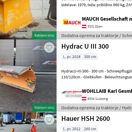
izdelave: 1979, teža: približno 660 kg; ZASEBNI PRODAJA!! Gojenje
plošč, Rezila za strgalo: Jekl
MAUCH Gesellschaft m
5531 Eben
Dodatna oprema za traktorje / Sch
Rabljeni stroj
Hydrac U III 300
L. pr. 2018
300 cm
HydracU-III-300 - 300 cm - Schneepflugplatte GR. 3 - Scharhöhe
110/120cm - Gleitkufen - Beleuchtungsanlage - Schutzplane -
Hydraulische Seitenverste
WOHLLAIB Karl Gesm
6934 Sulzberg
Dodatna oprema za traktorje / Hydr
Rabljeni stroj
Hauer HSH 2600
L. pr. 2012
260 cm