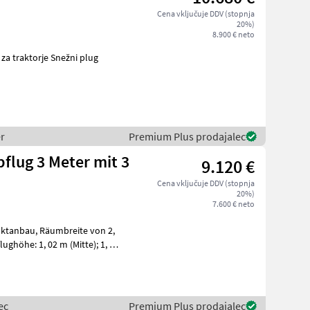
Cena vključuje DDV (stopnja
20%)
8.900 € neto
datna oprema za traktorje Snežni plug
r
Premium Plus prodajalec
pflug 3 Meter mit 3
9.120 €
Cena vključuje DDV (stopnja
20%)
7.600 € neto
breite von 2,
ec
Premium Plus prodajalec