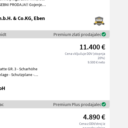
.b.H. & Co.KG, Eben
midt
Premium zlati prodajalec
11.400 €
Cena vključuje DDV (stopnja
20%)
9.500 € neto
bH
ac
Premium Plus prodajalec
4.890 €
Cena z DDV/stroj iz
posredovalnice