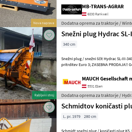
(Außen), 3- teilig, hydraulisch
MB-TRANS-AGRAR
6830 Rankweil
Dodatna oprema za traktorje / Wint
Nova naprava
Snežni plug Hydrac SL-I
340 cm
Snežni plug / snežni ščit Hydrac SL-III-340, širina čiščenja: 340 
pritrditev Euro 3; ZASEBNA PRODAJA!! Gojenje plošč, Rezila za strgalo:
Jeklena strgala, : Gojen
MAUCH Gesellschaft m
5531 Eben
Dodatna oprema za traktorje / Hydr
Rabljeni stroj
Schmidtov koničasti p
L. pr. 1979
280 cm
Schmidt snežni plug / koničasti plug K5, širina pluga: 2800 mm, leto