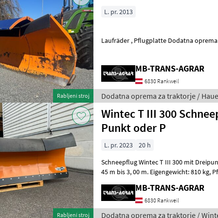
L. pr. 2013
Laufräder , Pflugplatte Do
MB-TRANS-AGRAR
6830 Rankweil
Dodatna oprema za traktorje / Haue
Rabljeni stroj
Wintec T III 300 Schnee
Punkt oder P
L. pr. 2023
20 h
Schneepflug Wintec T III 300 mit Dreipunktanbau, Räum
45 m bis 3, 00 m. Eigengewicht: 810 kg, Pflughöhe: 1, 02 m (Mitte); 1, 17
m (Außen), 3- teilig, hydrau
MB-TRANS-AGRAR
6830 Rankweil
Dodatna oprema za traktorje / Wint
Rabljeni stroj