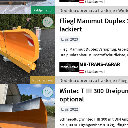
6830 Rankweil
Dodatna oprema za traktorje / Wint
Rabljeni stroj
Fliegl Mammut Duplex 2
lackiert
L. pr. 2023
Fliegl Mammut Duplex Variopflug, Arbeitsbreite 2, 70 m,
Dreipunktanbau, Kunsstoffschürfleiste, Umrissleuchten, el. Steuerung
für Schwenkung, Federklappensicher
MB-TRANS-AGRAR
6830 Rankweil
Dodatna oprema za traktorje / Flieg
Nova naprava
Wintec T III 300 Dreipu
optional
L. pr. 2022
Schneepflug Wintec T III 300 mit DIN Anbau, Räumbreite von 2
bis 3, 00 m. Eigengewicht: 810 kg, Pflughöhe: 1, 02 m (Mitte); 1, 17 m