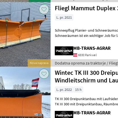
Fliegl Mammut Duplex 
L. pr. 2021
Schneepflug Planier- und Schneeräums
Schneeräumen ist ein wichtiger Job für 
während der Wintersaison. Das Fliegl A
MB-TRANS-AGRAR
6830 Rankweil
Dodatna oprema za traktorje / Flieg
Nova naprava
Wintec TK III 300 Dreip
Windleitschirm und Lau
L. pr. 2022
15 h
TK III 300 Dreipunktanbau mit Laufrädern u
TK III 300 mit Dreipunktanbau, Räumbreite von 2, 43 m bis 3, 00 m.
Eigengewicht: 850 kg, Pflughöhe:
MB-TRANS-AGRAR