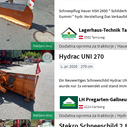
Schneepflug Hauer HSH 2600 * Schilderhöhung * Schneestaubschutz
Gummi * hydr. Verstellung Das Verkaufsteam der Lagerhaus Technik
freut sich auf Ihre Anfrag
Lagerhaus-Technik 
5580 Tamsweg
Dodatna oprema za traktorje / Haue
Rabljeni stroj
Hydrac UNI 270
L. pr. 2020
270 cm
Ein Neuwertiges Schneeschild Hydrac UN
wurde nur 1x verwendet und stand immer
priključek, Zaščita pred vožnjo: Zl
LH Pregarten-Gallneu
4224 Wartberg
Dodatna oprema za traktorje / Hydr
Rabljeni stroj
Stekro Schneeschild 2