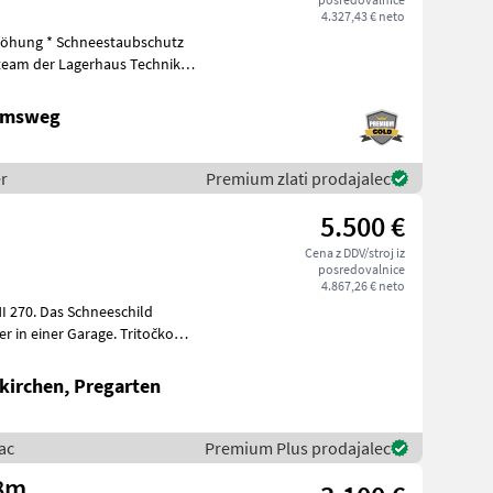
4.327,43 € neto
Tamsweg
r
Premium zlati prodajalec
5.500 €
Cena z DDV/stroj iz
posredovalnice
4.867,26 € neto
I 270. Das Schneeschild
 in einer Garage. Tritočkovni
kirchen, Pregarten
ac
Premium Plus prodajalec
,8m