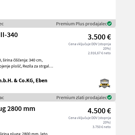
ec
Premium Plus prodajalec
II-340
3.500 €
Cena vključuje DDV (stopnja
20%)
2.916,67 € neto
cm,
.b.H. & Co.KG, Eben
ac
Premium zlati prodajalec
lug 2800 mm
4.500 €
Cena vključuje DDV (stopnja
20%)
3.750 € neto