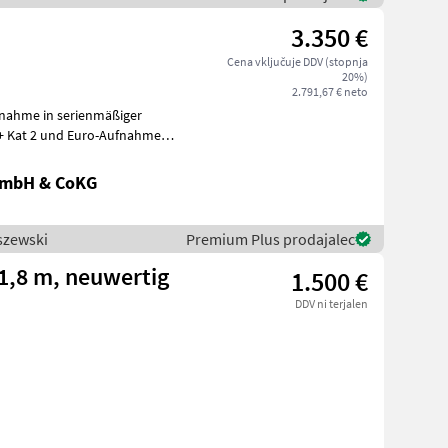
3.350 €
Cena vključuje DDV (stopnja
20%)
2.791,67 € neto
nahme in serienmäßiger
+ Kat 2 und Euro-Aufnahme
GmbH & CoKG
szewski
Premium Plus prodajalec
1,8 m, neuwertig
1.500 €
DDV ni terjalen