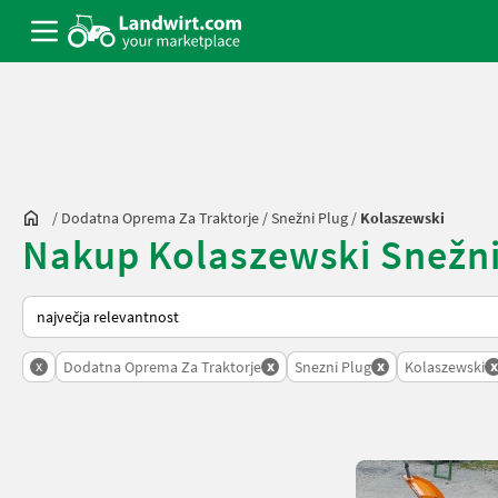
/
Dodatna Oprema Za Traktorje
/
Snežni Plug
/
Kolaszewski
Nakup Kolaszewski Snežni 
Tako je razvrščeno na Landwirt.com
x
x
x
x
Dodatna Oprema Za Traktorje
Snezni Plug
Kolaszewski