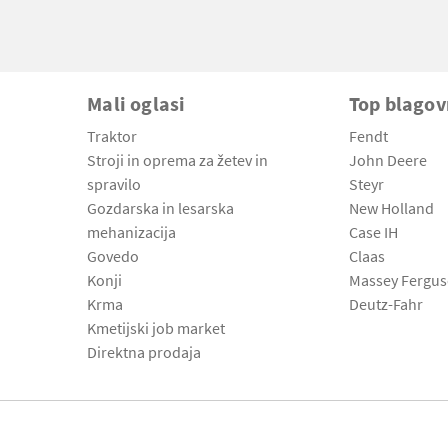
Mali oglasi
Top blago
Traktor
Fendt
Stroji in oprema za žetev in
John Deere
spravilo
Steyr
Gozdarska in lesarska
New Holland
mehanizacija
Case IH
Govedo
Claas
Konji
Massey Fergu
Krma
Deutz-Fahr
Kmetijski job market
Direktna prodaja