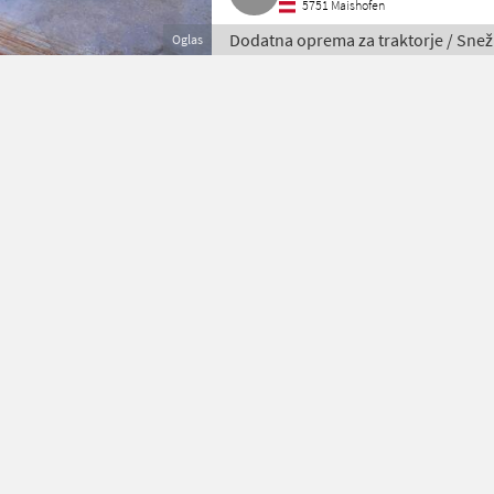
5751 Maishofen
Dodatna oprema za traktorje / Snež
Oglas