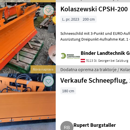
Kolaszewski CPSH-200
L. pr. 2023
200 cm
Schneeschild mit 3-Punkt und EURO-Auf
Ausrüstung Dreipunkt-Aufnahme Kat. 1 
Arbeitsbreite: 177-202 cm Seitenmaße:
Binder Landtechnik 
5113 St. Georgen bei Salzburg
Dodatna oprema za traktorje / Kola
Nova naprava
Verkaufe Schneepflug, 
180 cm
Rupert Burgstaller