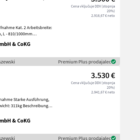
Cena vključuje DDV (stopnja
20%)
2.916,67 € neto
nahme Kat. 2 Arbeitsbreite:
mm
Abmessungen mit Lichtern: h - 1200mm, L
GmbH & CoKG
szewski
Premium Plus prodajalec
3.530 €
Cena vključuje DDV (stopnja
20%)
2.941,67 € neto
fnahme Starke Ausführung,
ewicht: 311kg Beschreibung
GmbH & CoKG
szewski
Premium Plus prodajalec