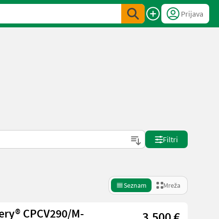
Prijava
Filtri
Seznam
Mreža
nery® CPCV290/M-
3.500 €