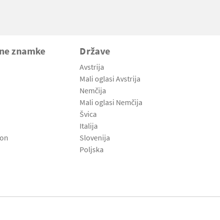
vne znamke
Države
Avstrija
Mali oglasi Avstrija
Nemčija
Mali oglasi Nemčija
Švica
Italija
son
Slovenija
Poljska