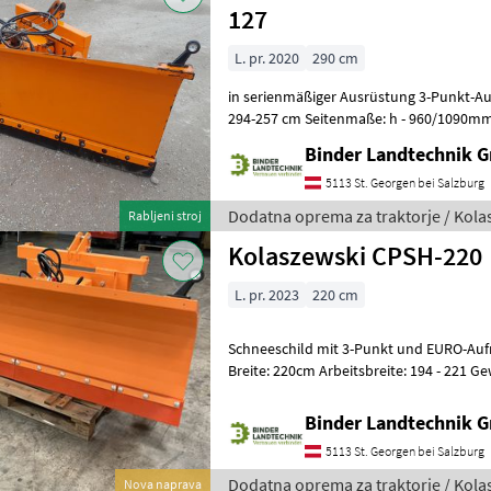
127
L. pr. 2020
290 cm
in serienmäßiger Ausrüstung 3-Punkt-Auf
294-257 cm Seitenmaße: h - 960/1090mm, L - 810/1000
Binder Landtechnik 
5113 St. Georgen bei Salzburg
Dodatna oprema za traktorje / Kola
Rabljeni stroj
Kolaszewski CPSH-220
L. pr. 2023
220 cm
Schneeschild mit 3-Punkt und EURO-Au
Breite: 220cm Arbeitsbreite: 194 - 221 G
gebogenes Streichbrett hydra
Binder Landtechnik 
5113 St. Georgen bei Salzburg
Dodatna oprema za traktorje / Kola
Nova naprava