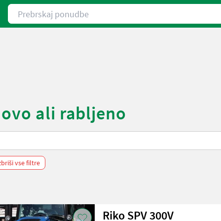
Prebrskaj ponudbe
ovo ali rabljeno
zbriši vse filtre
Riko SPV 300V