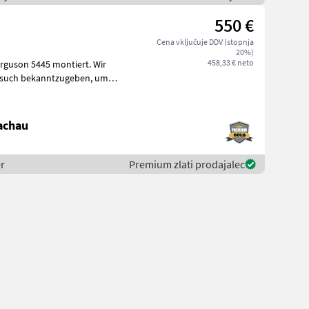
550 €
Cena vključuje DDV (stopnja
20%)
458,33 € neto
uson 5445 montiert. Wir
esuch bekanntzugeben, um
achau
r
Premium zlati prodajalec