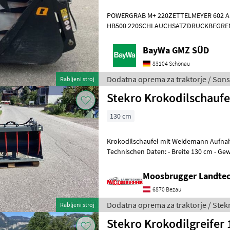
POWERGRAB M+ 220ZETTELMEYER 602 AufnahmeWENDEMESSER
HB500 220SCHLAUCHSATZDRUCKBEGREN
Dodatna oprema za traktorje Druga dod
BayWa GMZ SÜD
83104 Schönau
Dodatna oprema za traktorje / Sons
Rabljeni stroj
Stekro Krokodilschaufe
130 cm
Krokodilschaufel mit Weidemann Aufna
Technischen Daten: - Breite 130 cm - Gewicht 260 kg - Zinkenanzahl
oben 6 - Inhalt ca 0, 5 m³ - Geschrau
Moosbrugger Landte
6870 Bezau
Dodatna oprema za traktorje / Stek
Rabljeni stroj
Stekro Krokodilgreifer 