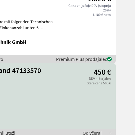
Cena vključuje DDV (stopnja
20%)
1.100 € neto
e mit folgenden Technischen
chnik GmbH
ro
Premium Plus prodajalec
and 47133570
450 €
DDV ni terjalen
Stara cena 500 €
ji uteži
Od včeraj
R