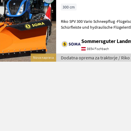
300 cm
Riko SPV 300 Vario Schneepflug -Flügelschutz über klappbare
Schürfleiste und hydraulische Flügelent
Flügels separat oder beide gleichzeit
Sommersguter Land
8654 Fischbach
Dodatna oprema za traktorje / Riko
Nova naprava