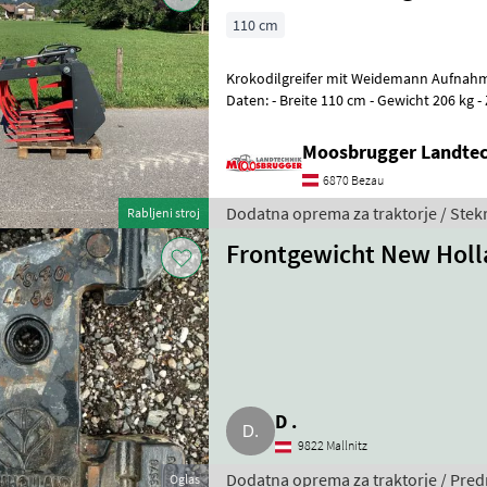
110 cm
Krokodilgreifer mit Weidemann Aufnahm
Daten: - Breite 110 cm - Gewicht 206 kg - Zinkenanzahl unten 6 -
Zinkenanzahl oben 5 - Inhalt
Moosbrugger Landte
6870 Bezau
Dodatna oprema za traktorje / Stek
Rabljeni stroj
Frontgewicht New Holl
D .
9822 Mallnitz
Dodatna oprema za traktorje / Predn
Oglas