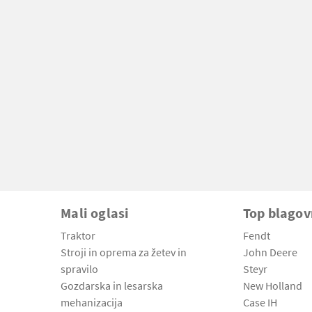
Mali oglasi
Top blago
Traktor
Fendt
Stroji in oprema za žetev in
John Deere
spravilo
Steyr
Gozdarska in lesarska
New Holland
mehanizacija
Case IH