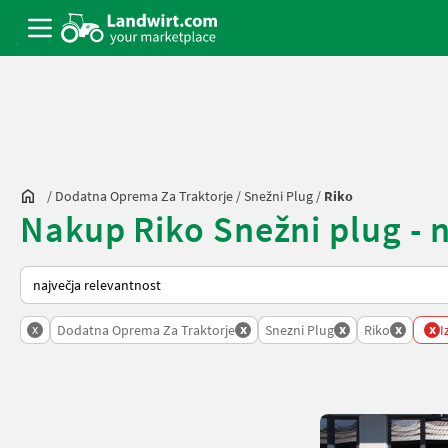
/
Dodatna Oprema Za Traktorje
/
Snežni Plug
/
Riko
Nakup Riko Snežni plug - n
Tako je razvrščeno na Landwirt.com
x
x
x
x
x
Dodatna Oprema Za Traktorje
Snezni Plug
Riko
I