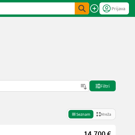
Prijava
Filtri
Seznam
Mreža
14.700 €