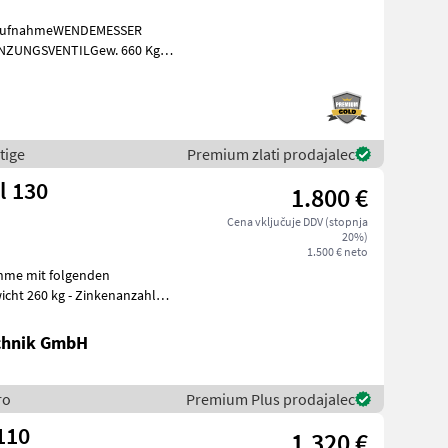
ZUNGSVENTILGew. 660 Kg
atna oprema za trak
tige
Premium zlati prodajalec
l 130
1.800 €
Cena vključuje DDV (stopnja
20%)
1.500 € neto
hme mit folgenden
chnik GmbH
ro
Premium Plus prodajalec
110
1.320 €