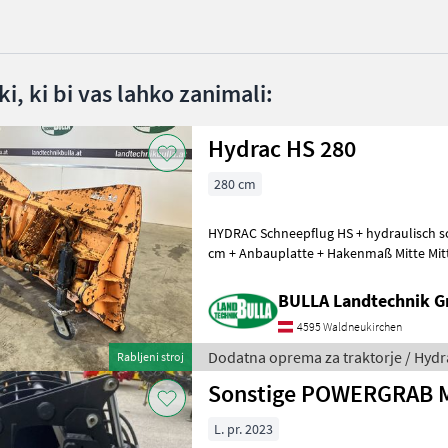
i, ki bi vas lahko zanimali:
Hydrac HS 280
280 cm
HYDRAC Schneepflug HS + hydraulisch s
cm + Anbauplatte + Hakenmaß Mitte Mitte
za strgalo: Jeklena strgala,
BULLA Landtechnik 
4595 Waldneukirchen
Dodatna oprema za traktorje / Hydr
Rabljeni stroj
L. pr. 2023