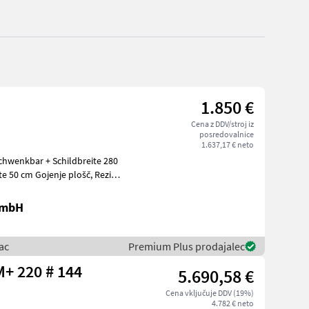
1.850 €
Cena z DDV/stroj iz
posredovalnice
1.637,17 € neto
chwenkbar + Schildbreite 280
 50 cm Gojenje plošč, Rezila
GmbH
ac
Premium Plus prodajalec
Sonstige POWERGRAB M+ 220 # 144
5.690,58 €
Cena vključuje DDV (19%)
4.782 € neto