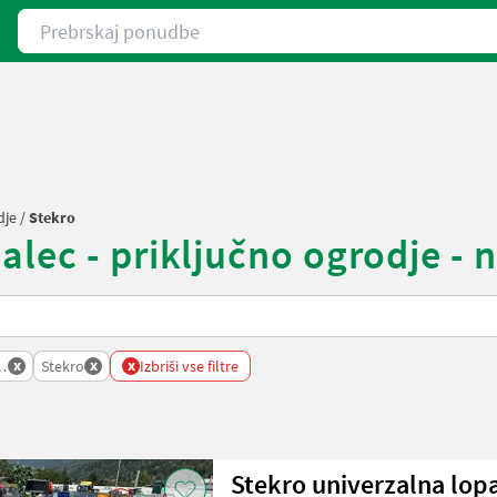
Prebrskaj ponudbe
dje
/
Stekro
lec - priključno ogrodje - n
x
x
x
grodje
Stekro
Izbriši vse filtre
Stekro univerzalna lo