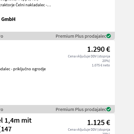
k GmbH
ro
Premium Plus prodajalec
1.290 €
Cena vključuje DDV (stopnja
20%)
1.075 € neto
dalec - priključno ogrodje
ro
Premium Plus prodajalec
l 1,4m mit
1.125 €
(147
Cena vključuje DDV (stopnja
20%)