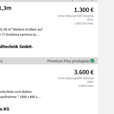
 1,3m
1.300 €
Cena vključuje DDV (stopnja
20%)
1.083,33 € neto
e Größen auf
alltechnik GmbH.
ro
Premium Plus prodajalec
3.600 €
Cena vključuje DDV (stopnja
20%)
3.000 € neto
Folie/Netz vom Ballen
roaufnahme * 1900 x 860 x
Co.KG