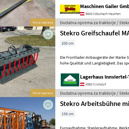
Nosilnost 2000 kg * 2 v
Maschinen Gailer Gm
9640 Kötschach-Mauthen
Dodatna oprema za traktorje / Stek
Nova naprava
Stekro Greifschaufel M
200 cm
Die Frontlader-Anbaugeräte der Marke St
hohe Qualität und Langlebigkeit. Das spe
durch seine beachtliche Breit
Lagerhaus Innviertel-
4560 Kirchdorf
Dodatna oprema za traktorje / Stek
Nova naprava
Stekro Arbeitsbühne m
156 cm
Euroaufnahme, Stapleraufnahme, Werkzeugkiste, Treppe, Tür,