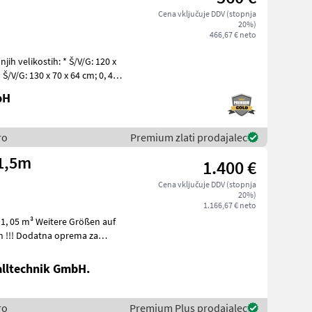
Cena vključuje DDV (stopnja
20%)
466,67 € neto
stih: * Š/V/G: 120 x
 Š/V/G: 130 x 70 x 64 cm; 0, 46
bH
ro
Premium zlati prodajalec
 1,5m
1.400 €
Cena vključuje DDV (stopnja
20%)
1.166,67 € neto
e Größen auf
alltechnik GmbH.
ro
Premium Plus prodajalec