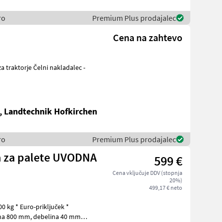
ro
Premium Plus prodajalec
Cena na zahtevo
, Landtechnik Hofkirchen
ro
Premium Plus prodajalec
palete UVODNA
599 €
Cena vključuje DDV (stopnja
20%)
499,17 € neto
debelina 40 mm *