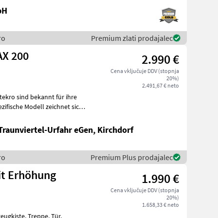
bH
ro
Premium zlati prodajalec
AX 200
2.990 €
Cena vključuje DDV (stopnja
20%)
2.491,67 € neto
ekro sind bekannt für ihre
zifische Modell zeichnet sich
Traunviertel-Urfahr eGen, Kirchdorf
ro
Premium Plus prodajalec
it Erhöhung
1.990 €
Cena vključuje DDV (stopnja
20%)
1.658,33 € neto