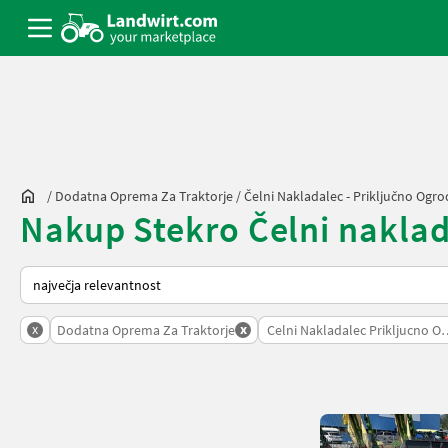
/
Dodatna Oprema Za Traktorje
/
Čelni Nakladalec - Priključno Ogro
Nakup Stekro Čelni naklada
Tako je razvrščeno na Landwirt.com
x
x
Dodatna Oprema Za Traktorje
Celni Nakladalec Prikljucno O