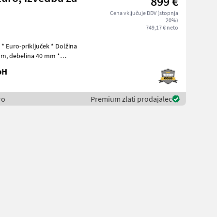
899 €
Cena vključuje DDV (stopnja
20%)
749,17 € neto
a
 mm *
bH
ro
Premium zlati prodajalec