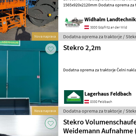
1565x920x2120mm Dodatna oprema za traktorje Čelni nakladalec -
priključno ogrodje
Widhalm Landtechni
3800 Göpfritz an der Wild
Dodatna oprema za traktorje / Stek
Nova naprava
Stekro 2,2m
Dodatna oprema za traktorje Čelni nakla
Lagerhaus Feldbach
8330 Feldbach
Dodatna oprema za traktorje / Stek
Nova naprava
Stekro Volumenschaufe
Weidemann Aufnahme 