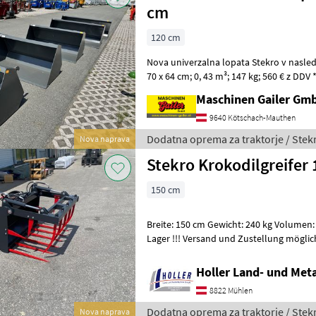
cm
120 cm
Nova univerzalna lopata Stekro v naslednjih veliko
70 x 64 cm; 0, 43 m³; 147 kg; 560 € z DDV *
m³; 159 kg; 590 € z
Maschinen Gailer Gm
9640 Kötschach-Mauthen
Dodatna oprema za traktorje / Stek
Nova naprava
Stekro Krokodilgreifer
150 cm
Breite: 150 cm Gewicht: 240 kg Volumen: 1, 05 m³ Weiter
Lager !!! Versand und Zustellung möglich !!! Dodatna oprema za
traktorje Čelni nakladalec
Holler Land- und Met
8822 Mühlen
Dodatna oprema za traktorje / Stek
Nova naprava