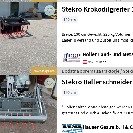
Stekro Krokodilgreifer
130 cm
Breite: 130 cm Gewicht: 225 kg Volumen: 0, 90 m³ Weiter
Lager !!! Versand und Zustellung möglich !!! Dodatna oprema za
traktorje Čelni nakladalec
Holler Land- und Met
8822 Mühlen
Dodatna oprema za traktorje / Stek
Nova naprava
Stekro Ballenschneider
190 cm
* Folienhalter- ohne Absteigen werden 
getrennt und durch 4 Haken fixiert * Eu
1030 mm * Gewicht 450 kg * Zylinder
Hauser Ges.m.b.H & 