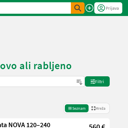
Prijava
ovo ali rabljeno
Filtri
Seznam
Mreža
pata NOVA 120–240
560 €