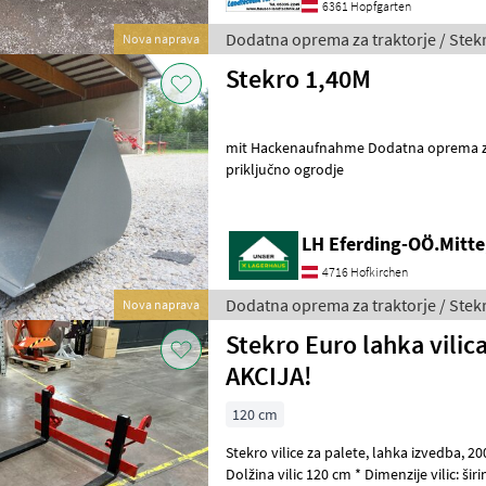
6361 Hopfgarten
Dodatna oprema za traktorje / Stek
Nova naprava
Stekro 1,40M
mit Hackenaufnahme Dodatna oprema za traktorje Čelni nakladalec -
priključno ogrodje
LH Eferding-OÖ.Mitte
4716 Hofkirchen
Dodatna oprema za traktorje / Stek
Nova naprava
Stekro Euro lahka vilica za 
AKCIJA!
120 cm
Stekro vilice za palete, lahka izvedba, 2000 kg * Euro-priključek *
Dolžina vilic 120 cm * Dimenzije vilic: širina 800 mm, 