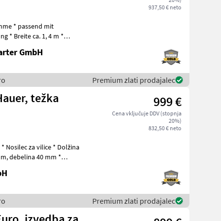
937,50 € neto
nd mit
 * Breite ca. 1, 4 m *
Volumen max.0, 72 m³ * Gewicht ca 230 kg * Abm
arter GmbH
ro
Premium zlati prodajalec
Hauer, težka
999 €
Cena vključuje DDV (stopnja
20%)
832,50 € neto
a
 mm *
bH
ro
Premium zlati prodajalec
Euro, izvedba za