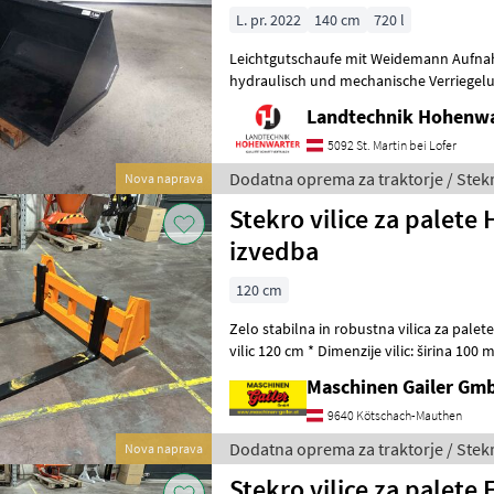
L. pr. 2022
140 cm
720 l
Leichtgutschaufe mit Weidemann Aufnahme * passe
hydraulisch und mechanische Verriegelung
Landtechnik Hohenw
5092 St. Martin bei Lofer
Dodatna oprema za traktorje / Stek
Nova naprava
Stekro vilice za palete 
izvedba
120 cm
Zelo stabilna in robustna vilica za palete * Nosilec za vilice * Dolžin
vilic 120 cm * Dimenzije vilic: širina 100 mm, debelina 40
Nosilnost 2500 kg * Lastna
Maschinen Gailer Gm
9640 Kötschach-Mauthen
Dodatna oprema za traktorje / Stek
Nova naprava
Stekro vilice za palete 