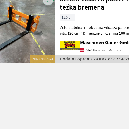
težka bremena
120 cm
Zelo stabilna in robustna vilica za palete * Euro-priključek * Dolžin
vilic 120 cm * Dimenzije vilic: širina 100 mm, debelina 40
Nosilnost 2500 kg * Lastna te
Maschinen Gailer Gm
9640 Kötschach-Mauthen
Dodatna oprema za traktorje / Stek
Nova naprava