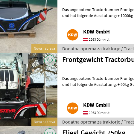
Das angebotene Tractorbumper Frontgew
und hat folgende Ausstattung: + 1000kg 
versperrbaren Staubox mit ca.55l Fass
KDW GmbH
2263 Dürnkrut
Dodatna oprema za traktorje / Tra
Nova naprava
Frontgewicht Tractorb
Das angebotene Tractorbumper Frontgew
und hat folgende Ausstattung: + 90kg Ge
versperrbaren Staubox mit ca.50l Fassu
KDW GmbH
2263 Dürnkrut
Dodatna oprema za traktorje / Tra
Nova naprava
Fliegl Gewicht 750kg