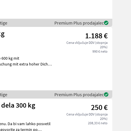
tige
Premium Plus prodajalec
kg
1.188 €
Cena vključuje DDV (stopnja
20%)
990 € neto
 600 kg mit
chung mit extra hoher Dichte
! Diverse
tige
Premium Plus prodajalec
 dela 300 kg
250 €
Cena vključuje DDV (stopnja
20%)
208,33 € neto