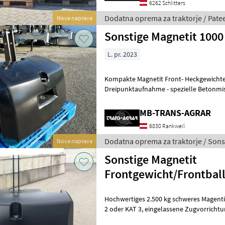
6262 Schlitters
Dodatna oprema za traktorje / Pate
Nova naprava
Sonstige Magnetit 1000
L. pr. 2023
Kompakte Magnetit Front- Heckgewichte
Dreipunktaufnahme - spezielle Betonmis
- maximales Gewicht auf kleinster Größe
MB-TRANS-AGRAR
6830 Rankweil
Dodatna oprema za traktorje / Sons
Nova naprava
Sonstige Magnetit
Frontgewicht/Frontball
Hochwertiges 2.500 kg schweres Magenti
2 oder KAT 3, eingelassene Zugvorrichtung - Zugkraft bis zu 10t
zulässig, kompakte Bauweise, Magne