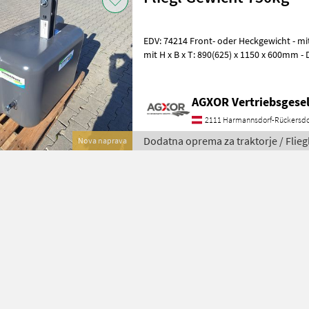
EDV: 74214 Front- oder Heckgewicht - mit 750kg - mit 3-Punktanbau -
mit H x B x T: 890(625) x 1150 x 600mm -
können die Scheinwerf
AGXOR Vertriebsgesel
2111 Harmannsdorf-Rückersdo
Dodatna oprema za traktorje / Flieg
Nova naprava