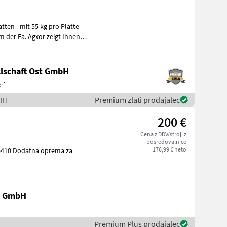
lschaft Ost GmbH
rf
 IH
Premium zlati prodajalec
200 €
Cena z DDV/stroj iz
posredovalnice
176,99 € neto
ema za
k GmbH
Premium Plus prodajalec