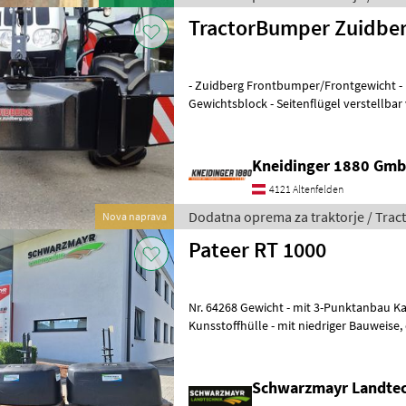
TractorBumper Zuidber
- Zuidberg Frontbumper/Frontgewicht - 
Gewichtsblock - Seitenflügel verstellba
Dodatna oprema za traktorje
Kneidinger 1880 Gmb
4121 Altenfelden
Dodatna oprema za traktorje / Tra
Nova naprava
Pateer RT 1000
Nr. 64268 Gewicht - mit 3-Punktanbau Kat 2 - mit HDPE Polyethylen
Kunsstoffhülle - mit niedriger Bauweise, damit die Frontscheinwerfer
nicht verdeckt werden
Schwarzmayr Landtec