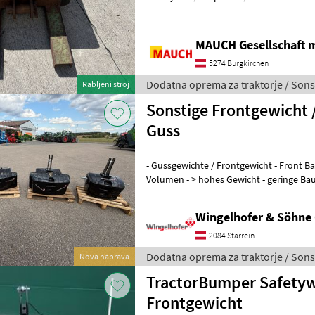
telefonu ali po e-pošti. Ekip
MAUCH Gesellschaft m
5274 Burgkirchen
Dodatna oprema za traktorje / Sons
Rabljeni stroj
Sonstige Frontgewicht 
Guss
- Gussgewichte / Frontgewicht - Front Ballasti
Volumen - > hohes Gewicht - geringe Ba
vorhandene Baugröße
Wingelhofer & Söhn
2084 Starrein
Dodatna oprema za traktorje / Sons
Nova naprava
TractorBumper Safetyw
Frontgewicht