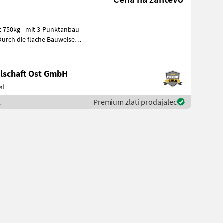
 Durch die flache Bauweise
lschaft Ost GmbH
rf
l
Premium zlati prodajalec