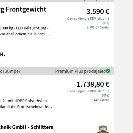
g Frontgewicht
3.590 €
Cena vključuje DDV (stopnja
20%)
2.991,67 € neto
1000 kg - LED Beleuchtung -
r variabel 220cm bis 295cm
H.
ctorBumper
Premium Plus prodajalec
1.738,80 €
Cena vključuje DDV (stopnja
20%)
1.449 € neto
hnik GmbH - Schlitters