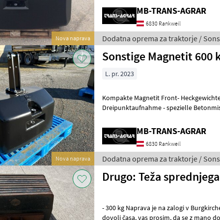
MB-TRANS-AGRAR
6830 Rankweil
Dodatna oprema za traktorje / Sons
Nova naprava
Sonstige Magnetit 600 
L. pr. 2023
Kompakte Magnetit Front- Heckgewichte
Dreipunktaufnahme - spezielle Betonmis
- maximales Gewicht auf kleinster Größe
MB-TRANS-AGRAR
6830 Rankweil
Dodatna oprema za traktorje / Sons
Nova naprava
Drugo: Teža sprednjega
- 300 kg Naprava je na zalogi v Burgkirchenu. Da bi vam lahko posvetil
dovolj časa, vas prosim, da se z mano dogovorite za termin po