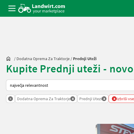
/
Dodatna Oprema Za Traktorje
/
Prednji Uteži
Kupite Prednji uteži - novo
Tako je razvrščeno na Landwirt.com
x
x
x
x
Dodatna Oprema Za Traktorje
Prednji Utezi
Izbriši vse