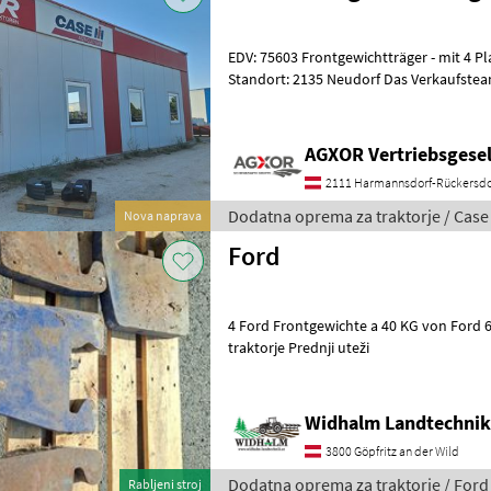
EDV: 75603 Frontgewichtträger - mit 4 Platten - mit 55 kg pro Platte
Standort: 2135 Neudorf Das Verkaufsteam der Fa. Agxor zeigt Ihnen
das Gerät/Maschi
AGXOR Vertriebsgesel
2111 Harmannsdorf-Rückersdo
Dodatna oprema za traktorje / Case
Nova naprava
Ford
4 Ford Frontgewichte a 40 KG von Ford 6410 Dodatna opr
traktorje Prednji uteži
Widhalm Landtechni
3800 Göpfritz an der Wild
Dodatna oprema za traktorje / Ford
Rabljeni stroj