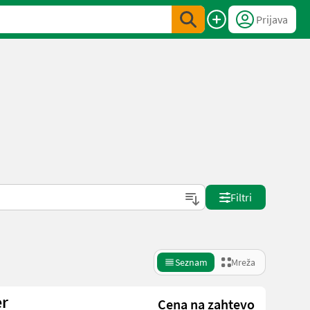
Prijava
Filtri
Seznam
Mreža
er
Cena na zahtevo