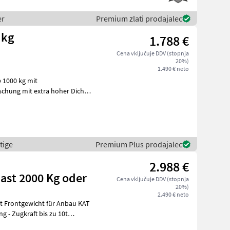
er
Premium zlati prodajalec
 kg
1.788 €
Cena vključuje DDV (stopnja
20%)
1.490 € neto
 1000 kg mit
chung mit extra hoher Dichte
! Diverse
tige
Premium Plus prodajalec
2.988 €
ast 2000 Kg oder
Cena vključuje DDV (stopnja
20%)
2.490 € neto
t Frontgewicht für Anbau KAT