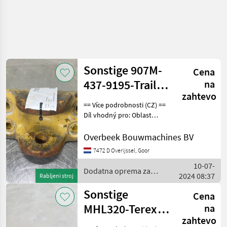
Sonstige 907M-
Cena
437-9195-Trailer
na
zahtevo
hitch/Anhängerkupplung
== Více podrobnosti (CZ) ==
Díl vhodný pro: Oblast
působnosti konstrukce
DPH/marže: Odpočet DPH
Overbeek Bouwmachines BV
pro podnikatele Sériové
7472 D Overijssel, Goor
číslo: 437-9195 == Weitere
10-07-
Informatione
Dodatna oprema za
2024 08:37
Rabljeni stroj
traktorje / Sonstige
Sonstige
Cena
MHL320-Terex
na
zahtevo
0733106003-Lift