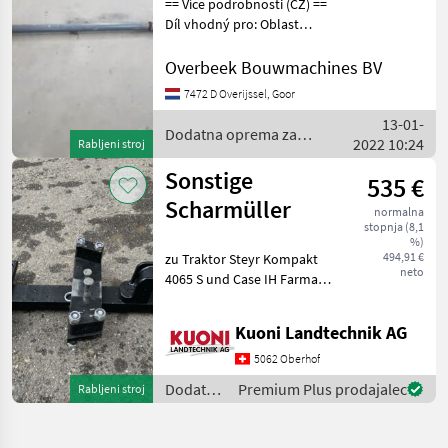
== Více podrobnosti (CZ) ==
rod/Cab
Díl vhodný pro: Oblast
působnosti konstrukce
elevators
DPH/marže: Odpočet DPH
Overbeek Bouwmachines BV
pro podnikatele Sériové
7472 D Overijssel, Goor
číslo: 0733106003 ==
13-01-
Weitere Informatio
Dodatna oprema za
2022 10:24
Rabljeni stroj
traktorje / Sonstige
Sonstige
535 €
Scharmüller
normalna
stopnja (8,1
%)
494,91 €
zu Traktor Steyr Kompakt
neto
4065 S und Case IH Farmall
65 + 75 C, Kompl. für
Scharmüller Anhängebock
Kuoni Landtechnik AG
Dodatna oprema za
traktorje Vlečno rudo
5062 Oberhof
Dodatna
Premium Plus prodajalec
Rabljeni stroj
oprema
za