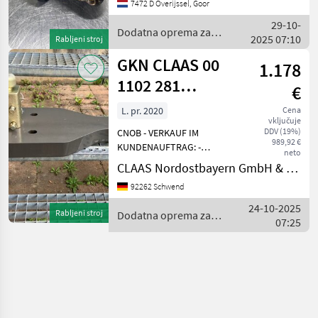
7472 D Overijssel, Goor
číslo: 4830011 == Weitere
29-10-
Informationen
Dodatna oprema za
2025 07:10
Rabljeni stroj
traktorje / Sonstige
GKN CLAAS 00
1.178
1102 281
€
3\Walterscheid
L. pr. 2020
Cena
vključuje
K80
DDV (19%)
CNOB - VERKAUF IM
989,92 €
KUNDENAUFTRAG: -
neto
Walterscheid K80
CLAAS Nordostbayern GmbH & Co. KG, Schwend
Zugpendel, Typ KBa 8304 -
92262 Schwend
*** Passend für Axion 810-
850, Typ A30 + A31 *** -
24-10-2025
Rabljeni stroj
Dodatna oprema za
Baujahr: 2020 - Neuwertig.
07:25
traktorje / GKN