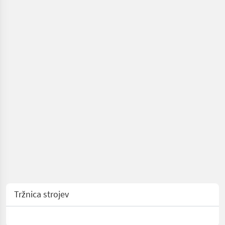
traktorje
/
Sonstige
Tržnica strojev