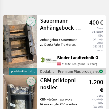
Natančnejše
iskanje
Sauermann
400 €
Kategorija
Država
Filtri
3
Anhängebock zu
Cena
vključuje
Deutz Fahr
DDV
Prikaži 15
TRENUTNA
(stopnja
Anhängebock Sauermann
Ponastavi
POT
rezultatov
20%)
zu Deutz Fahr Traktoren
333,33 €
Kmetijska
Dodatna oprema za
neto
tehnika
traktorje Vlečno rudo
Binder Landtechnik GmbH & CoKG
Dodatna
Oprema
5113 St. Georgen bei Salzburg
Za
Traktorje
Dodatna
Premium Plus prodajalec
predstavitveni stroj
oprema
Vlecno
CBM priklopni
1.200
Rudo
za
traktorje
nosilec
€
IZBERITE
/
KATEGORIJO
Sauermann
Cena
CBM vlečno napravo s
vključuje
Sonstige
8
DDV
fiksno kroglo K80 nosilnost
(stopnja
4 tone in pritrdilno letvijo,