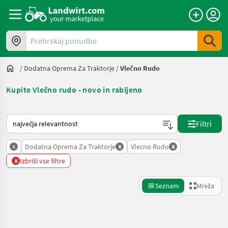
Prebrskaj ponudbe
/
Dodatna Oprema Za Traktorje
/
Vlečno Rudo
Kupite Vlečno rudo - novo in rabljeno
Tako je razvrščeno na Landwirt.com
Filtri
x
x
x
Dodatna Oprema Za Traktorje
Vlecno Rudo
x
Izbriši vse filtre
Seznam
Mreža