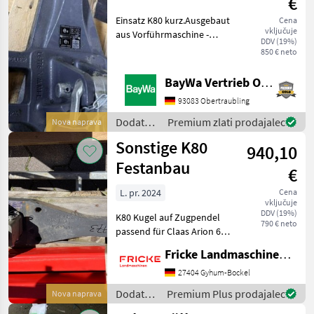
€
/
Sonstige
Einsatz K80 kurz.Ausgebaut
Cena
vključuje
aus Vorführmaschine -
DDV (19%)
Neuwertig!TeileNr.
850 € neto
0098154500000Passend für
Fendt 400 Vario bis 1000
BayWa Vertrieb Obertraubling
SerieDiese Maschine steht
93083 Obertraubling
an unserem BayWa Stan
Dodatna
Premium zlati prodajalec
Nova naprava
oprema
Sonstige K80
940,10
za
traktorje
Festanbau
€
/ Fendt
L. pr. 2024
Cena
vključuje
DDV (19%)
K80 Kugel auf Zugpendel
790 € neto
passend für Claas Arion 660
Dodatna oprema za
Fricke Landmaschinen GmbH
traktorje Vlečno rudo
27404 Gyhum-Bockel
Dodatna
Premium Plus prodajalec
Nova naprava
oprema