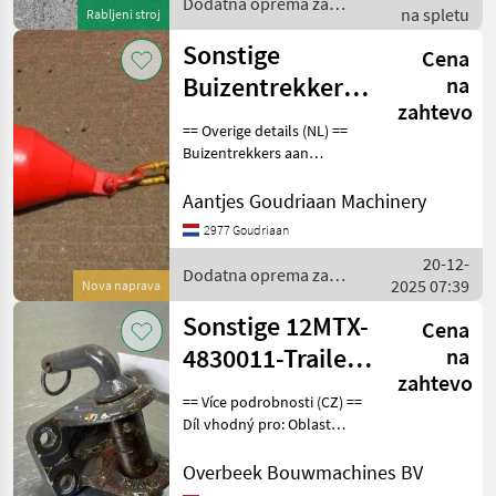
Dodatna oprema za
na spletu
Rabljeni stroj
traktorje / Sonstige
Sonstige
Cena
Buizentrekkers
na
zahtevo
aan molploeg
== Overige details (NL) ==
Buizentrekkers aan
molploeg Staat: Nieuw
Dodatna oprema za
Aantjes Goudriaan Machinery
traktorje Vlečno rudo
2977 Goudriaan
20-12-
Dodatna oprema za
2025 07:39
Nova naprava
traktorje / Sonstige
Sonstige 12MTX-
Cena
4830011-Trailer
na
zahtevo
hitch/Anhängerkupplung
== Více podrobnosti (CZ) ==
Díl vhodný pro: Oblast
působnosti konstrukce
DPH/marže: Odpočet DPH
Overbeek Bouwmachines BV
pro podnikatele Sériové