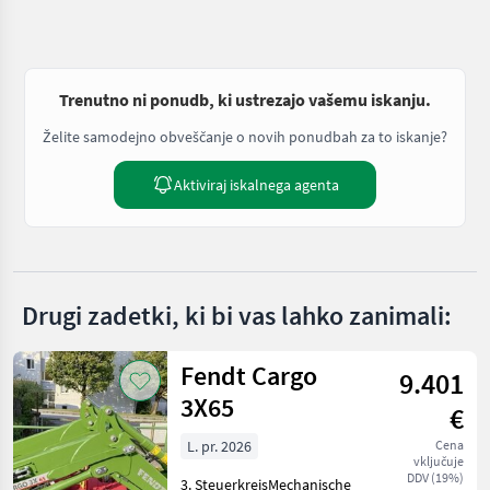
Trenutno ni ponudb, ki ustrezajo vašemu iskanju.
Želite samodejno obveščanje o novih ponudbah za to iskanje?
Aktiviraj iskalnega agenta
Drugi zadetki, ki bi vas lahko zanimali:
Fendt Cargo
9.401
3X65
€
L. pr. 2026
Cena
vključuje
DDV (19%)
3. SteuerkreisMechanische