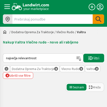
Prebrskaj ponudbe
/
Dodatna Oprema Za Traktorje
/
Vlečno Rudo
/
Valtra
Nakup Valtra Vlečno rudo - novo ali rabljeno
Tako je razvrščeno na Landwirt.com
Filtri
x
x
x
x
Dodatna Oprema Za Traktorje
Vlecno Rudo
Valtra
x
Izbriši vse filtre
Seznam
Mreža