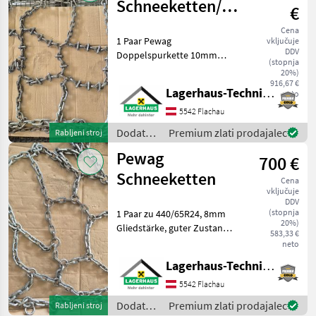
traktorje
Schneeketten/
€
/
Doppelspurkette
Scheibelhofer
Cena
1 Paar Pewag
vključuje
DDV
Doppelspurkette 10mm
(stopnja
Gliedstärke zu 540/65R34
20%)
mit
916,67 €
Lagerhaus-Technik Flachau
neto
Zusatzverschleißgliedern,
guter Zustand. Wir bitten
5542 Flachau
telefonisch oder per Mail
Dodatna
Premium zlati prodajalec
Rabljeni stroj
Ihren Besuch bekanntz
oprema
Pewag
700 €
za
traktorje
Schneeketten
Cena
/ Pewag
vključuje
DDV
(stopnja
1 Paar zu 440/65R24, 8mm
20%)
Gliedstärke, guter Zustand.
583,33 €
Wir bitten telefonisch oder
neto
per Mail Ihren Besuch
Lagerhaus-Technik Flachau
bekanntzugeben, um
ausreichend Zeit für die
5542 Flachau
Beratung und ev
Dodatna
Premium zlati prodajalec
Rabljeni stroj