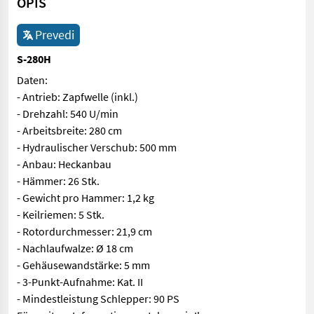
OPIS
Prevedi
S-280H
Daten:
- Antrieb: Zapfwelle (inkl.)
- Drehzahl: 540 U/min
- Arbeitsbreite: 280 cm
- Hydraulischer Verschub: 500 mm
- Anbau: Heckanbau
- Hämmer: 26 Stk.
- Gewicht pro Hammer: 1,2 kg
- Keilriemen: 5 Stk.
- Rotordurchmesser: 21,9 cm
- Nachlaufwalze: Ø 18 cm
- Gehäusewandstärke: 5 mm
- 3-Punkt-Aufnahme: Kat. II
- Mindestleistung Schlepper: 90 PS