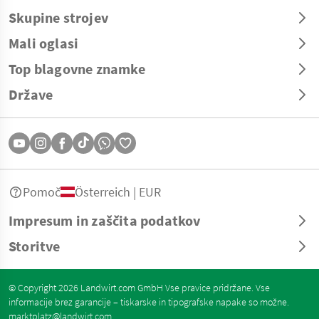
Skupine strojev
Mali oglasi
Top blagovne znamke
Države
Pomoč
Österreich | EUR
Impresum in zaščita podatkov
Storitve
© Copyright 2026 Landwirt.com GmbH Vse pravice pridržane. Vse
informacije brez garancije – tiskarske in tipografske napake so možne.
marktplatz@landwirt.com