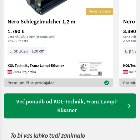
Nova naprava
Nero Schlegelmulcher 1,2 m
Nero S
1.790 €
3.390 €
Cena vključuje DDV (stopnja 20%)
Cena vključ
1.491,67 € neto
2.825 € neto
L. pr. 2026
120 cm
L. pr. 20
KOL-Technik, Franz Lampl-Küssner
KOL-Techn
8093 Štajerska
8093 Š
Premium Plus prodajalec
Premium 
Več ponudb od KOL-Technik, Franz Lampl-
Küssner
To bi vas lahko tudi zanimalo