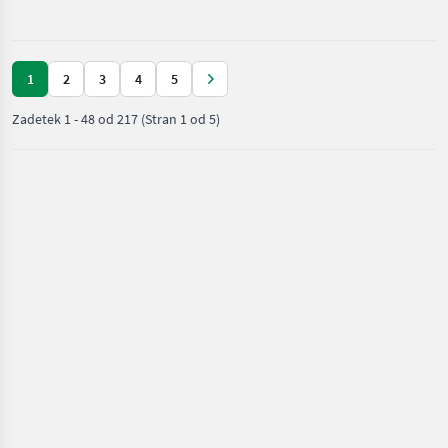
nega /
Lemken
1
2
3
4
5
Zadetek
1
-
48
od
217
(Stran 1 od 5)