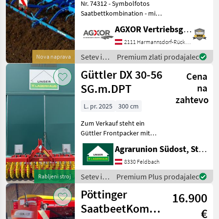
Nr. 74312 - Symbolfotos
Saatbettkombination - mit
6m Arbeitsbreite - mit
AGXOR Vertriebsgesellschaft Ost GmbH
64Stk. Matathon
ZinkenSchar 30x12x400 für
2111 Harmannsdorf-Rückersdorf
Arbeitstiefen bis 12cm - mit
Setev in
Premium zlati prodajalec
Nova naprava
Zahnstangendopp
nega /
Güttler DX 30-56
Cena
Lemken
SG.m.DPT
na
zahtevo
L. pr. 2025
300 cm
Zum Verkauf steht ein
Güttler Frontpacker mit
Prismenwalze als
Agrarunion Südost, Standort Gniebing
Neumaschine!!
Arbeitsbreite: 3, 00 Meter
8330 Feldbach
Transportbreite: 2, 86 bis 3,
Setev in
Premium Plus prodajalec
Rabljeni stroj
00 Meter (somit ideal und
nega /
Pöttinger
unko
16.900
Güttler
SaatbeetKombination
€