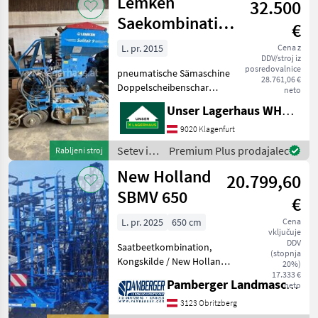
Lemken
32.500
Saekombination
€
Solitair 9 /
L. pr. 2015
Cena z
DDV/stroj iz
Zirkon 8
posredovalnice
pneumatische Sämaschine
28.761,06 €
Doppelscheibenschar
neto
Andruckrollen Spurlockerer
Unser Lagerhaus WHG, Kärnten, Klagenfurt
Computer LVT 50
Zinkenschnellwechsel bei
9020 Klagenfurt
Kreiselegge Prismenwalze
Setev in
Premium Plus prodajalec
Rabljeni stroj
Informieren Siesich bitte
nega /
New Holland
20.799,60
Lemken
SBMV 650
€
L. pr. 2025
650 cm
Cena
vključuje
DDV
Saatbeetkombination,
(stopnja
Kongskilde / New Holland
20%)
Gruppe - Scharen und
17.333 €
Pamberger Landmaschinentechnik GmbH
neto
Zinken sind änderbar,
Planierschiene hydraulisch
3123 Obritzberg
möglich, Doppelkrümmer