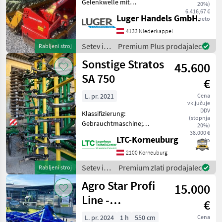
Gelenkwelle mit
20%)
Nockenschaltkupplung
6.416,67 €
Luger Handels GmbH.
neto
Schleppschuhschiene
Abstellstütze Setev in nega
4133 Niederkappel
Setvena kombinacija
Setev in
Premium Plus prodajalec
Rabljeni stroj
nega /
Sonstige Stratos
45.600
Pöttinger
SA 750
€
L. pr. 2021
Cena
vključuje
DDV
Klassifizierung:
(stopnja
Gebrauchtmaschine;
20%)
Nettogewicht (kg): 6620;
38.000 €
LTC-Korneuburg
neto
Arbeitsbreite: 7.5;
Beleuchtung: Ja;
2100 Korneuburg
Transportstützrad: Ja;
Setev in
Premium zlati prodajalec
Rabljeni stroj
Walze : Ja; Walzentyp:
nega /
Agro Star Profi
Crackerwalze; Anhänge
15.000
Sonstige
Line -
€
Saatbeetkombination
L. pr. 2024
1 h
550 cm
Cena