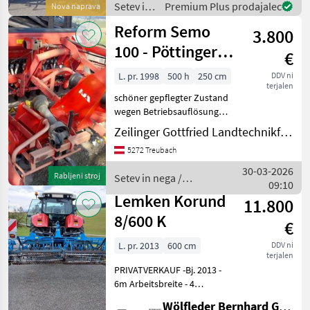
Setev in
Premium Plus prodajalec
Nova naprava
Rotacrat CD (2x Krümelwalz
nega /
Reform Semo
3.800
New
Holland
100 - Pöttinger
€
Kreiselegge
L. pr. 1998
500 h
250 cm
DDV ni
terjalen
schöner gepflegter Zustand
wegen Betriebsauflösung
abzugeben, voll
Zeilinger Gottfried Landtechnikfachbetrieb
funktionsfähig Setev in
5272 Treubach
nega Setvena kombinacija
30-03-2026
Rabljeni stroj
Setev in nega /
09:10
Reform
Lemken Korund
11.800
8/600 K
€
L. pr. 2013
600 cm
DDV ni
terjalen
PRIVATVERKAUF -Bj. 2013 -
6m Arbeitsbreite - 4
Zinkenreihen - 64
Wölfleder Bernhard GmbH