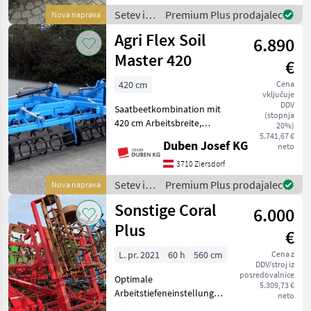
Setvena kombinacija
Setev in
Premium Plus prodajalec
Nova naprava
nega /
Agri Flex Soil
6.890
Pöttinger
Master 420
€
420 cm
Cena
vključuje
DDV
Saatbeetkombination mit
(stopnja
420 cm Arbeitsbreite,
20%)
hydraulische Klappung,
5.741,67 €
Duben Josef KG
neto
Flacheisenwalze vorne,
pendelnde Doppelwalze
3710 Ziersdorf
hinten, Federzinken, 2 Paar
Setev in
Premium Plus prodajalec
Nova naprava
Spurlockerer, beweglich
nega /
Sonstige Coral
6.000
Agri Flex
Plus
€
L. pr. 2021
60 h
560 cm
Cena z
DDV/stroj iz
posredovalnice
Optimale
5.309,73 €
Arbeitstiefeneinstellung
neto
durch eine Walze vorne und