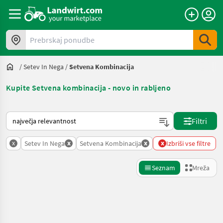
Prebrskaj ponudbe
/
Setev In Nega
/
Setvena Kombinacija
Kupite Setvena kombinacija - novo in rabljeno
Tako je razvrščeno na Landwirt.com
Filtri
x
x
x
x
Setev In Nega
Setvena Kombinacija
Izbriši vse filtre
Seznam
Mreža
Natančnejše