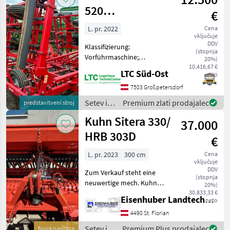
520
€
Saatbeetkombi
L. pr. 2022
Cena
vključuje
DDV
Klassifizierung:
(stopnja
Vorführmaschine;
20%)
Seriennummer/Fahrgestellnummer:
10.416,67 €
LTC Süd-Ost
neto
36841; Nettogewicht (kg):
850; Arbeitsbreite: 5.2;
7503 Großpetersdorf
Walzentyp: Doppelwalze;
Setev in
Premium zlati prodajalec
predstavitveni stroj
Klappvorrichtung: Ja; Fe
nega /
Kuhn Sitera 330/
37.000
Heva
HRB 303D
€
L. pr. 2023
300 cm
Cena
vključuje
DDV
Zum Verkauf steht eine
(stopnja
neuwertige mech. Kuhn
20%)
Sähkombinbation mit
30.833,33 €
Eisenhuber Landtechnik GmbH
neto
HRB303D Kreislegge und
Sitera330 Sähmaschine
4490 St. Florian
Folgende Ausführung: -
Setev in
Premium Plus prodajalec
Nova naprava