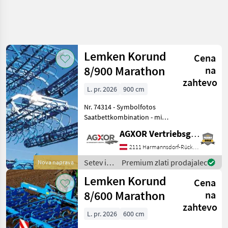
Lemken Korund
Cena
8/900 Marathon
na
zahtevo
L. pr. 2026
900 cm
Nr. 74314 - Symbolfotos
Saatbettkombination - mit
9m Arbeitsbreite - mit
AGXOR Vertriebsgesellschaft Ost GmbH
96Stk. Matathon
ZinkenSchar 30x12x400 für
2111 Harmannsdorf-Rückersdorf
Arbeitstiefen bis 12cm - mit
Setev in
Premium zlati prodajalec
Nova naprava
Zahnstangendopp
nega /
Lemken Korund
Cena
Lemken
8/600 Marathon
na
zahtevo
L. pr. 2026
600 cm