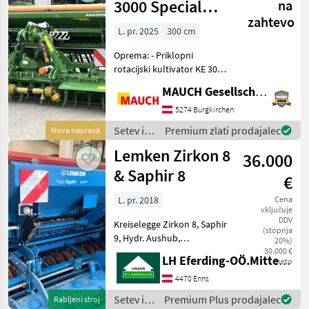
3000 Special
na
zahtevo
ECOLINE+ KE
L. pr. 2025
300 cm
3002-190
Oprema: - Priklopni
Rotamix
rotacijski kultivator KE 3002
- 190 - kardanska gred
MAUCH Gesellschaft m.b.H. & Co.KG
Walterscheid P500 - tog
stranski ščit - klinični valj
5274 Burgkirchen
KW 3000 - 520 - 125 -
Setev in
Premium zlati prodajalec
Nova naprava
komplet nosiln
nega /
Lemken Zirkon 8
36.000
Amazone
& Saphir 8
€
L. pr. 2018
Cena
vključuje
DDV
Kreiselegge Zirkon 8, Saphir
(stopnja
9, Hydr. Aushub,
20%)
Andruckrolle, Beleuchtung,
30.000 €
LH Eferding-OÖ.Mitte, Enns
neto
elektrischer Antrieb Setev
in nega Setvena
4470 Enns
kombinacija
Setev in
Premium Plus prodajalec
Rabljeni stroj