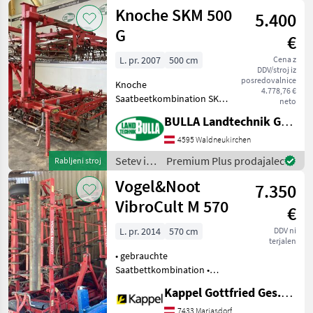
nega /
Knoche SKM 500
5.400
Einböck
G
€
L. pr. 2007
500 cm
Cena z
DDV/stroj iz
posredovalnice
Knoche
4.778,76 €
Saatbeetkombination SKM
neto
500 G 500cm Bj 2007 hydr.
BULLA Landtechnik GmbH
klappbar mit 2 Zylinder 4
Felder - 4 Reihen
4595 Waldneukirchen
Doppelkrümelwalze hinten
Setev in
Premium Plus prodajalec
Rabljeni stroj
Vorder Walze mit
nega /
Vogel&Noot
Planierschiene
7.350
Knoche
VibroCult M 570
€
L. pr. 2014
570 cm
DDV ni
terjalen
• gebrauchte
Saatbettkombination •
Arbeitsbreite: 5, 7 m •
Kappel Gottfried Ges.m.b.H.
hydraulische Klappung • 3-
Punkt-Anbau •
7433 Mariasdorf