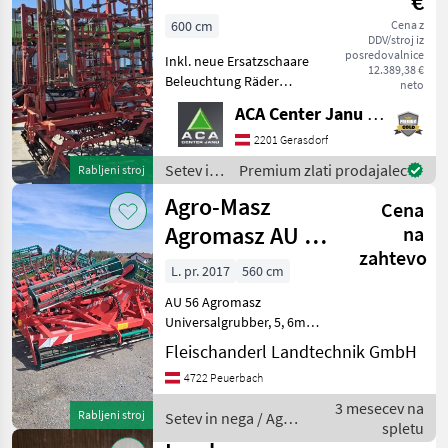
€
600 cm
Cena z
DDV/stroj iz
posredovalnice
Inkl. neue Ersatzschaare
12.389,38 €
Beleuchtung Räder
neto
Neuwertig Aufnahme über
ACA Center Janu GmbH
Unterlenker Setev in nega
Setvena kombinacija
2201 Gerasdorf
Setev in
Premium zlati prodajalec
Rabljeni stroj
nega /
Agro-Masz
Cena
Agri
Farm
Agromasz AU 56,
na
zahtevo
Universalgrubber,
L. pr. 2017
560 cm
hydr. Klappbar
AU 56 Agromasz
Universalgrubber, 5, 6m
Arbeitsbreite, Verstärkte
Fleischanderl Landtechnik GmbH
Zinken 45/10, hydraulisch
4722 Peuerbach
dw Klappbar, 2
Krümmelwalzen hinten, 1
3 mesecev na
Rabljeni stroj
Setev in nega / Agro
Flachstabwalze vorne, 4
spletu
Masz
Spurlockere