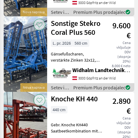
3800 Göpfritz an der Wild
Setev in
Premium Plus prodajalec
Nova naprava
nega /
Sonstige Stekro
9.600
Sonstige
Coral Plus 560
€
L. pr. 2026
560 cm
Cena
vključuje
DDV
Gänsefußscharen,
(stopnja
verstärkte Zinken 32x12,
20%)
Walze vorne, Doppelwalze
8.000 € neto
Widhalm Landtechnik GmbH
hinten, Beleuchtung LED,
lagernd Setev in nega
3800 Göpfritz an der Wild
Setvena kombinacija
Setev in
Premium Plus prodajalec
Nova naprava
nega /
Knoche KH 440
2.890
Sonstige
€
440 cm
Cena
vključuje
Gebr. Knoche KH440
DDV
Saatbeetkombination mit
(stopnja
Tandemwalze und
20%)