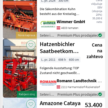
L. pr. 2024
300 cm
Cena
vključuje
3m
DDV
Die Säkombination Kuhn
(stopnja
besteht aus der Kreiselegge
20%)
Kuhn HRB 303 D und der
35.200 €
Wimmer GmbH
neto
Sämaschine Kuhn Sitera
330-24 – eine robuste und
4633 Kematen
präzise Lösung für eine
Setev in
Premium Plus prodajalec
Nova naprava
effiziente Saatbet
nega /
Hatzenbichler
Cena
Kuhn
Saatbeetkombination
na
zahtevo
6 Meter
L. pr. 2011
698 h
600 cm
Folgende Ausstattung: TOP
Zustand nicht geschweißt. -
6 m Arbeitsbreite. -
Romann Landtechnik & Nutzfahrzeuge e.U.
Stufenloses
spindelverstellbares
2111 Harmannsdorf-Rückersdorf
Planierschild - 5-balkige
Setev in
Premium Plus prodajalec
Rabljeni stroj
Ausführung - Garezinken
nega /
Amazone Cataya
mit 45
53.400
Hatzenbichler