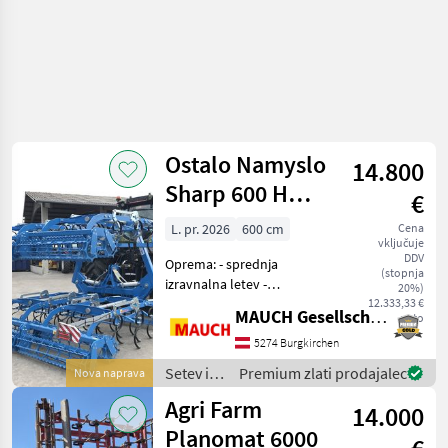
Ostalo Namyslo
14.800
Sharp 600 H
€
Profi Line
L. pr. 2026
600 cm
Cena
vključuje
DDV
Oprema: - sprednja
(stopnja
izravnalna letev -
20%)
tandemski valj za
12.333,33 €
MAUCH Gesellschaft m.b.H. & Co.KG
neto
oblikovanje 280 mm + 320
mm - neodvisno
5274 Burgkirchen
izravnavanje posameznih
Setev in
Premium zlati prodajalec
Nova naprava
sekcij - mehanska
nega /
Agri Farm
nastavitev delovne globin
14.000
Sonstige
Planomat 6000