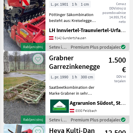
Lion 301und
L. pr. 1901
1 h
1 cm
Cena z
DDV/stroj iz
Vitasem A301
posredovalnice
Pöttinger Säkombination
14.955,75 €
besteht aus: Kreiselegge
neto
Lion 301 * Planierschilder
LH Innviertel-Traunviertel-Urfahr eGen, Gundertshausen
vorne und hinten *
Seitenschilder gefedert *
5142 Gundertshausen
Güttler Prismenwalze
Setev in
Premium Plus prodajalec
Rabljeni stroj
Sämaschine V
nega /
Grabner
1.500
Pöttinger
Garrezinkenegge
€
L. pr. 1990
1 h
300 cm
DDV ni
terjalen
Saatbeetkombination der
Marke Grabner in sehr
gutem Zustand steht zum
Agrarunion Südost, Standort Gniebing
Verkauf!! 3m Arbeitsbreite
Doppelsternwalze hinten
8330 Feldbach
und Krümelwalze als
Setev in
Premium Plus prodajalec
Rabljeni stroj
Nachläufer star
nega /
Heva Kulti-Dan
12.500
Grabner