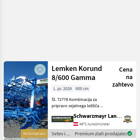
Lemken Korund
Cena
8/600 Gamma
na
zahtevo
L. pr. 2026
600 cm
Št. 72778 Kombinacija za
pripravo sejalnega ležišča -
z delovno širino 6 m - s 64
Schwarzmayr Landtechnik GmbH - Aurolzmünster
kosmi ravnih GAMMA-zob z
rezilom 32x10x540 za
4971 Aurolzmünster
delovne globine do 10 cm -
Setev in
Premium zlati prodajalec
Nova naprava
z dvojni
nega /