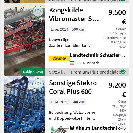
hydr. Oberlenker - Andruck
nega /
Kongskilde
9.500
Kuhn
Vibromaster SGC
€
59
L. pr. 2019
590 cm
Cena z
DDV/stroj iz
posredovalnice
Neuwertige
8.407,08 €
Saatbeetkombination
neto
Kongskilde SGC 59 - S-
Landtechnik Schuster Niederlassung Mistelbach
Zinken mit Schmalschare -
Planierschiene
2130 Mistelbach
Doppelwalzenkrümmler -
Setev in
Premium Plus prodajalec
Rabljeni stroj
Stützräder - 4 balkig
nega /
Sonstige Stekro
Besichtigung nur nac
9.200
Kongskilde
Coral Plus 600
€
L. pr. 2026
600 cm
Cena
vključuje
DDV
Beleuchtung, Walze vorne
(stopnja
und Doppelwalze hinten
20%)
Setev in nega Setvena
7.666,67 €
Widhalm Landtechnik GmbH
neto
kombinacija