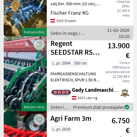
(stopnja
valj Dm. 500 mm (15 cm),
20%)
stranski omejevalni diski,
27.300 €
Fischer Franz KG
neto
hidravlično nastavljanje
8345 Straden
globine. Solitair 8/300,
paralelogram z dvojnimi
11-02-2026
Rabljeni stroj
Setev in nega /
diskovnimi bra
10:20
Lemken
Regent
13.900
SEEDSTAR RSM
€
300 S
L. pr. 2004
300 cm
Cena z
DDV/stroj iz
SÄHMASCHIENE
posredovalnice
FAHRGASSENSCHALTUNG
12.300,88 €
ELEKTRISCH, SPUR 1.50 BJ.
neto
KREISSELEGGE 2004,
Gady Landmaschinen GmbH
BJ.SÄHMASCHIENE 2009 Für
ein persönliches
8403 Lebring
Beratungsgespräch bitten
Setev in
Premium zlati prodajalec
Rabljeni stroj
wir Sie allerdings, im
nega /
Agri Farm 3m
Vorfeld
6.750
Regent
€
L. pr. 2020