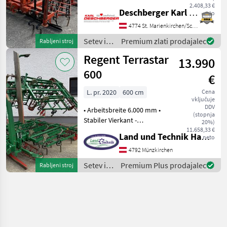
2.408,33 €
Spurlockerer; Arbeitsbreite:
Deschberger Karl Landtechnik GesmbH & Co KG
neto
4, 40 m. Ihr
4774 St. Marienkirchen/Schärding
Ansprechpartner - Hr.
Watzenböck Mario Setev in
Setev in
Premium zlati prodajalec
Rabljeni stroj
nega Setvena ko
nega /
Regent Terrastar
13.990
Knoche
600
€
L. pr. 2020
600 cm
Cena
vključuje
DDV
• Arbeitsbreite 6.000 mm •
(stopnja
Stabiler Vierkant -
20%)
Profilrahmen •
11.658,33 €
Land und Technik HandelsgesmbH
neto
geschraubter Anbaubock
mit Taschenaufhängung •
4792 Münzkirchen
doppeltwirkende hydr.
Setev in
Premium Plus prodajalec
Rabljeni stroj
Euroklappung •
nega /
Tiefeneinstellu
Regent