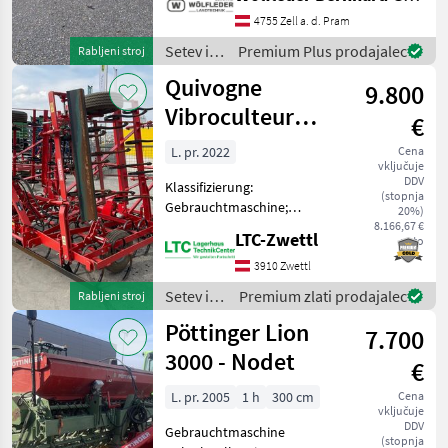
Garezinken -
Leistungsbedarf 105 - 175PS
4755 Zell a. d. Pram
- Beleuchtung mit
Setev in
Premium Plus prodajalec
Rabljeni stroj
Warntafeln - hydr Klappung
nega /
Quivogne
- Gefederte
9.800
Lemken
Vibroculteur
€
L530
L. pr. 2022
Cena
vključuje
DDV
Klassifizierung:
(stopnja
Gebrauchtmaschine;
20%)
Seriennummer/Fahrgestellnummer:
8.166,67 €
LTC-Zwettl
neto
4632; Arbeitsbreite: 5.3;
Beleuchtung: Ja; Walze : Ja;
3910 Zwettl
Walzentyp: Stabwalze;
Setev in
Premium zlati prodajalec
Rabljeni stroj
Klappvorrichtung: Ja
nega /
Pöttinger Lion
7.700
Quivogne
3000 - Nodet
€
L. pr. 2005
1 h
300 cm
Cena
vključuje
DDV
Gebrauchtmaschine
(stopnja