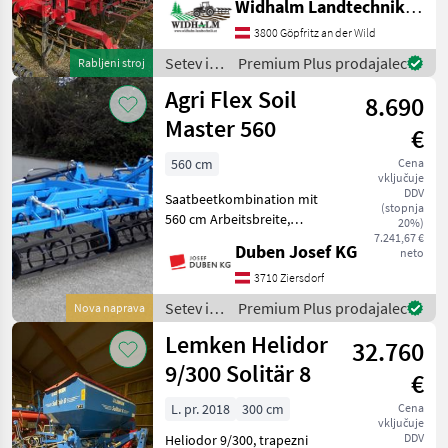
Widhalm Landtechnik GmbH
zwei Walzen hinten, 56
Zinken 32x 10, Setev in nega
3800 Göpfritz an der Wild
Setvena kombinacija
Setev in
Premium Plus prodajalec
Rabljeni stroj
nega /
Agri Flex Soil
8.690
Sonstige
Master 560
€
560 cm
Cena
vključuje
DDV
Saatbeetkombination mit
(stopnja
560 cm Arbeitsbreite,
20%)
hydraulische Klappung,
7.241,67 €
Duben Josef KG
neto
Flacheisenwalze vorne,
pendelnde Doppelwalze
3710 Ziersdorf
hinten, Federzinken, 2 Paar
Setev in
Premium Plus prodajalec
Nova naprava
Spurlockerer, beweglich
nega /
Lemken Helidor
32.760
Agri Flex
9/300 Solitär 8
€
L. pr. 2018
300 cm
Cena
vključuje
DDV
Heliodor 9/300, trapezni