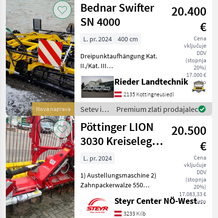
Bednar Swifter
20.400
Lemken
SN 4000
€
L. pr. 2024
400 cm
Cena
vključuje
DDV
Dreipunktaufhängung Kat.
(stopnja
II./Kat. III
20%)
Maschinenrahmen
17.000 €
Rieder Landtechnik
neto
Hydraulische Klappung von
Transport- in
2135 Kottingneusiedl
Arbeitsstellung Vordere
Setev in
Premium zlati prodajalec
Nova naprava
Flachstabwalzen, vordere
nega /
Pöttinger LION
mechanische Planier
20.500
Bednar
3030 Kreiselegge
€
Lagermaschine
L. pr. 2024
Cena
vključuje
10 Kreisel
DDV
1) Austellungsmaschine 2)
(stopnja
Zahnpackerwalze 550
20%)
beschichtete 3) Hydrolift für
17.083,33 €
Steyr Center NÖ-West - Standort Kilb
neto
Anbaumaschinen 4)
Beleuchtung Setev in nega
3233 Kilb