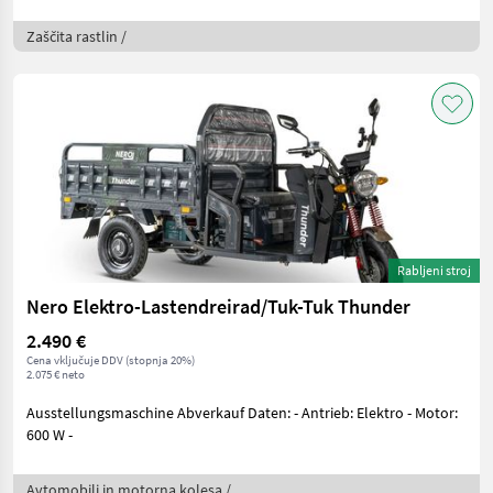
Zaščita rastlin /
Rabljeni stroj
Nero Elektro-Lastendreirad/Tuk-Tuk Thunder
2.490 €
Cena vključuje DDV (stopnja 20%)
2.075 € neto
Ausstellungsmaschine Abverkauf Daten: - Antrieb: Elektro - Motor:
600 W -
Avtomobili in motorna kolesa /