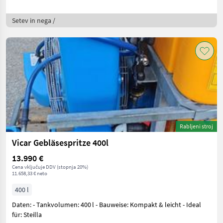
Setev in nega /
Rabljeni stroj
Vicar Gebläsespritze 400l
13.990 €
Cena vključuje DDV (stopnja 20%)
11.658,33 € neto
400 l
Daten: - Tankvolumen: 400 l - Bauweise: Kompakt & leicht - Ideal
für: Steilla