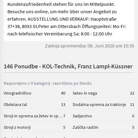
Kundenzufriedenheit stehen für uns im Mittelpunkt.
Besuche uns online, um mehr über unser Angebot zu
erfahren. AUSSTELLUNG UND VERKAUF: Hauptstraße
37+38, 8093 St.Peter am Ottersbach Öffungszeiten: Mo-Fr:
nach telefoischer Vereinbarung Sa: 8:00 - 12:00 Uhr
Zadnja sprememba: 08. Juni 2026 um 10:35
146 Ponudbe - KOL-Technik, Franz Lampl-Küssner
Razporejeno v 9 kategorij · razvrščeno po številu
Vinogradništvo
40
Setev in nega
22
Obdelava tal
13
Dodatna oprema za traktorje
11
Stroji in oprema za žetev in spravilo
7
Sadjarstvo
6
Stroji z motorji
5
Zaščita rastlin
5