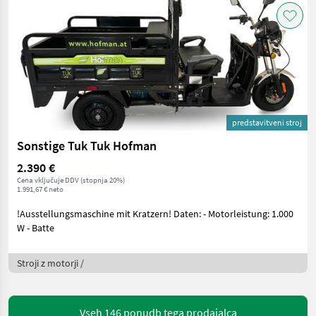
predstavitveni stroj
Sonstige Tuk Tuk Hofman
2.390 €
Cena vključuje DDV (stopnja 20%)
1.991,67 € neto
!Ausstellungsmaschine mit Kratzern! Daten: - Motorleistung: 1.000
W - Batte
Stroji z motorji /
Vseh 146 ponudb tega prodajalca