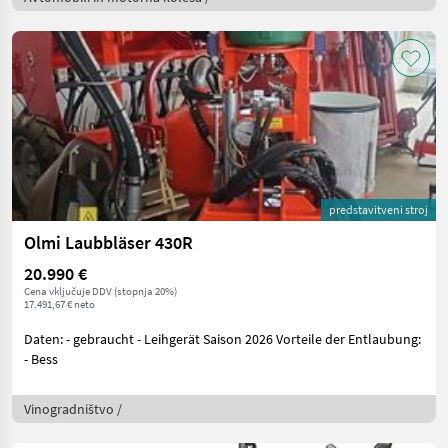
predstavitveni stroj
Olmi Laubbläser 430R
20.990 €
Cena vključuje DDV (stopnja 20%)
17.491,67 € neto
Daten: - gebraucht - Leihgerät Saison 2026 Vorteile der Entlaubung:
- Bess
Vinogradništvo /