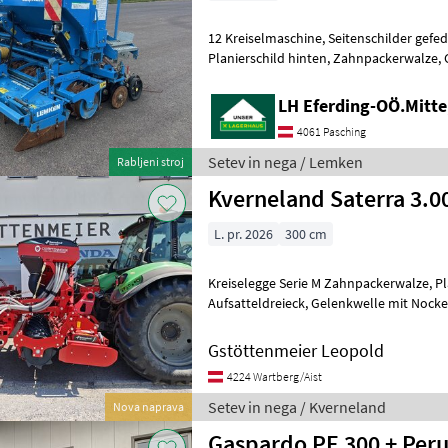
12 Kreiselmaschine, Seitenschilder gefedert, starkes Getriebe,
Planierschild hinten, Zahnpackerwalze, Gelenkwelle mit
Nocke
LH Eferding-OÖ.Mitte
4061 Pasching
Setev in nega / Lemken
Rabljeni stroj
Kverneland Saterra 3.0
L. pr. 2026
300 cm
Kreiselegge Serie M Zahnpackerwalze, Planierschild hinten,
Aufsatteldreieck, Gelenkwelle mit Nockenschaltkupplung.
Sämaschine mech. Gebläse,
Gstöttenmeier Leopold
4224 Wartberg/Aist
Setev in nega / Kverneland
Nova naprava
Gaspardo PE 300 + Peru