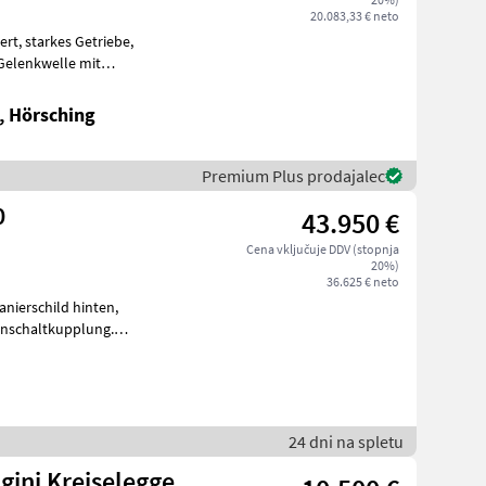
20.083,33 € neto
nschaltkupplung, Hydr. Aushub, Doppelschei
, Hörsching
Premium Plus prodajalec
0
43.950 €
Cena vključuje DDV (stopnja
20%)
36.625 € neto
 Fahrgassenschaltung+
24 dni na spletu
gini Kreiselegge