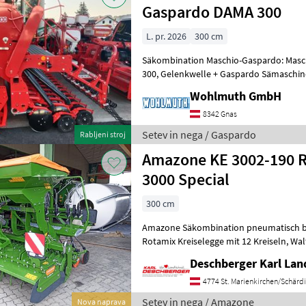
Gaspardo DAMA 300
L. pr. 2026
300 cm
Säkombination Maschio-Gaspardo: Masch
300, Gelenkwelle + Gaspardo Sämaschine DAMA 300 24r Corex
Wohlmuth GmbH
8342 Gnas
Setev in nega / Gaspardo
Rabljeni stroj
Amazone KE 3002-190 R
3000 Special
300 cm
Amazone Säkombination pneumatisch be
Rotamix Kreiselegge mit 12 Kreiseln, Walterscheid Gelenkwelle P500
mit Nockenschaltkupplung, Seitenschil
Deschberger Karl La
4774 St. Marienkirchen/Schärd
Setev in nega / Amazone
Nova naprava