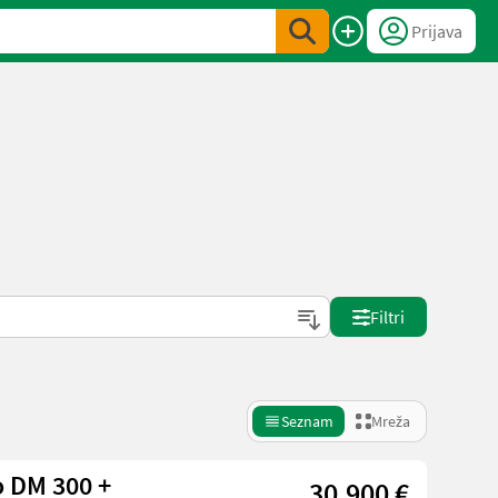
Prijava
Filtri
Seznam
Mreža
 DM 300 +
30.900 €