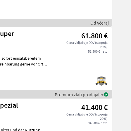
Od včeraj
Super
61.800 €
Cena vključuje DDV (stopnja
20%)
51.500 € neto
 sofort einsatzbereitem
reinbarung gerne vor Ort
Premium zlati prodajalec
pezial
41.400 €
Cena vključuje DDV (stopnja
20%)
34.500 € neto
m Alter und der Nutzung