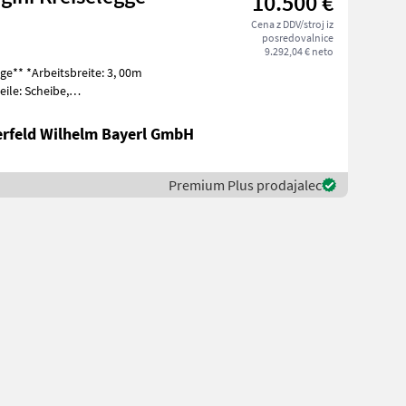
10.500 €
Cena z DDV/stroj iz
posredovalnice
9.292,04 € neto
: 3, 00m
erfeld Wilhelm Bayerl GmbH
Premium Plus prodajalec