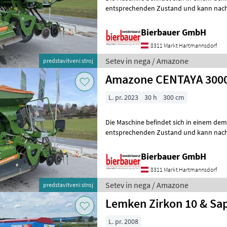
entsprechenden Zustand und kann nach 
gerne vor Ort besichtigt und geprüft we
Bierbauer GmbH
8311 Markt Hartmannsdorf
Setev in nega / Amazone
predstavitveni stroj
Amazone CENTAYA 3000
L. pr. 2023
30 h
300 cm
Die Maschine befindet sich in einem de
entsprechenden Zustand und kann nach 
gerne vor Ort besichtigt und geprüft we
Bierbauer GmbH
8311 Markt Hartmannsdorf
Setev in nega / Amazone
predstavitveni stroj
Lemken Zirkon 10 & Sap
L. pr. 2008