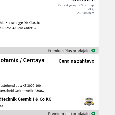
Cena vključuje DDV (stopnja
20%)
25.750 € neto
io Kreiselegge DM Classic
mechanisch, Corex Doppelscheibenschare, Ex
Premium Plus prodajalec
otamix / Centaya
Cena na zahtevo
stehend aus: KE 3002-190
ndtechnik GesmbH & Co KG
ing
Premium zlati prodajalec