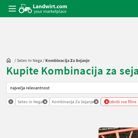
/
Setev In Nega
/
Kombinacija Za Sejanje
Kupite Kombinacija za seja
Tako je razvrščeno na Landwirt.com
x
x
x
x
Setev In Nega
Kombinacija Za Sejanje
Izbriši vse filtre