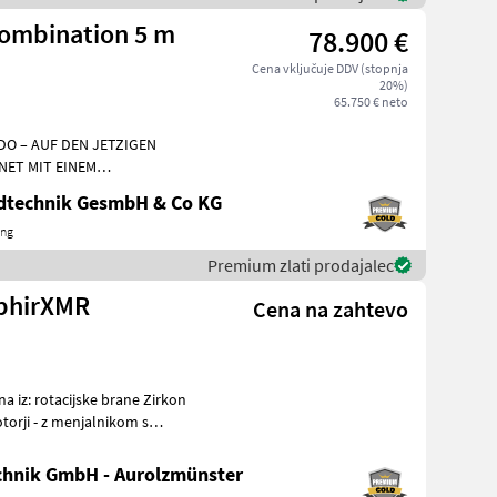
ombination 5 m
78.900 €
Cena vključuje DDV (stopnja
20%)
65.750 € neto
O – AUF DEN JETZIGEN
NET MIT EINEM
LPAKET! Mschio/Gaspardo
ndtechnik GesmbH & Co KG
ing
Premium zlati prodajalec
phirXMR
Cena na zahtevo
otorji - z menjalnikom s
hnik GmbH - Aurolzmünster