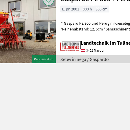
L. pr. 2001
800 h
300 cm
**Gasparo PE 300 und Perugini Kreiselegge** *Arbeitsbreite
*Reihenabstand: 12, 5cm *Sämaschinenteile: Scheibe,
*Spurmarkierung: Ja, *Beleuchtung: Ja,
Landtechnik im Tulln
3452 Trasdorf
Setev in nega / Gaspardo
Rabljeni stroj