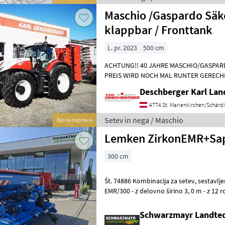
Maschio /Gaspardo Säk
klappbar / Fronttank
L. pr. 2023
500 cm
ACHTUNG!! 40 JAHRE MASCHIO/GASPARD
PREIS WIRD NOCH MAL RUNTER GERECH
JUBILÄUMSBONUS SAMT VERSCHLEIßTEI
Deschberger Karl La
klapp
4774 St. Marienkirchen/Schärd
Setev in nega / Maschio
Nova naprava
Lemken ZirkonEMR+Sa
300 cm
Št. 74886 Kombinacija za setev, sestavljena iz: rotacijske brane Zirkon
EMR/300 - z delovno širino 3, 0 m - z 12 r
spremenljivim prestavnim r
Schwarzmayr Landtec