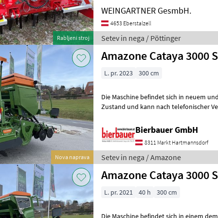
Fahrgassenspurbreite 3 Reihen j
WEINGARTNER GesmbH.
4653 Eberstalzell
Setev in nega / Pöttinger
Rabljeni stroj
Amazone Cataya 3000 
L. pr. 2023
300 cm
Die Maschine befindet sich in neuem und
Zustand und kann nach telefonischer Ve
besichtigt werden. Neumaschine sofo
Bierbauer GmbH
8311 Markt Hartmannsdorf
Setev in nega / Amazone
Nova naprava
Amazone Cataya 3000 S
L. pr. 2021
40 h
300 cm
Die Maschine befindet sich in einem de