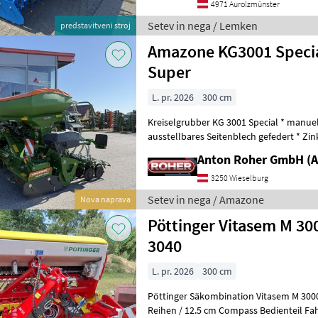
4971 Aurolzmünster
Setev in nega / Lemken
predstavitveni stroj
Amazone KG3001 Specia
Super
L. pr. 2026
300 cm
Kreiselgrubber KG 3001 Special * manuel
ausstellbares Seitenblech gefedert * Zi
Zahnpackerwalze PW600 Sämaschi
Anton Roher GmbH (A
3250 Wieselburg
Setev in nega / Amazone
Nova naprava
Pöttinger Vitasem M 30
3040
L. pr. 2026
300 cm
Pöttinger Säkombination Vitasem M 30
Reihen / 12.5 cm Compass Bedienteil F