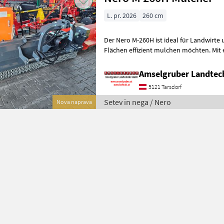
L. pr. 2026
260 cm
Der Nero M-260H ist ideal für Landwirte und Bet
Flächen effizient mulchen möchten. Mit 
260 cm, hydraulischem Seitenverschub 
Amselgruber Landte
5121 Tarsdorf
Setev in nega / Nero
Nova naprava