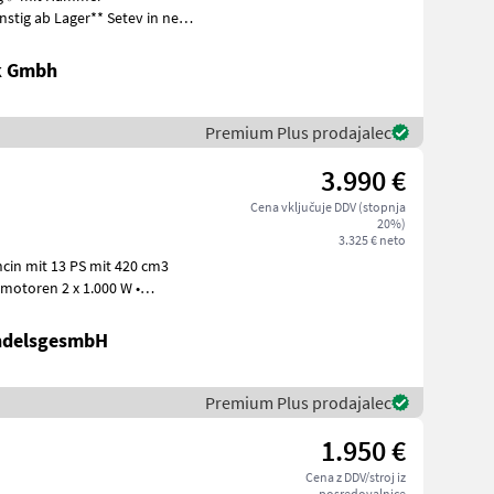
k Gmbh
Premium Plus prodajalec
3.990 €
Cena vključuje DDV (stopnja
20%)
3.325 € neto
ncin mit 13 PS mit 420 cm3
ndelsgesmbH
Premium Plus prodajalec
1.950 €
Cena z DDV/stroj iz
posredovalnice