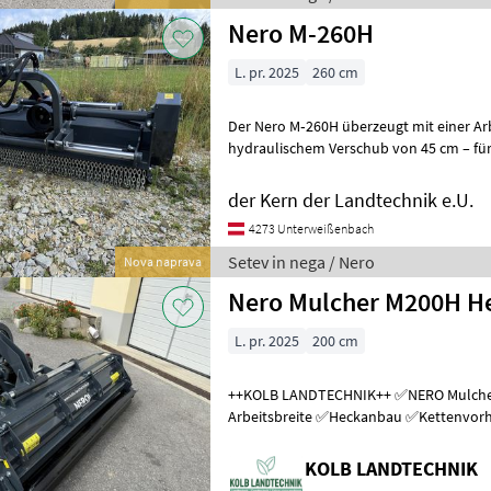
Nero M-260H
L. pr. 2025
260 cm
Der Nero M‑260H überzeugt mit einer Ar
hydraulischem Verschub von 45 cm – für Landwi
leistungsstarken und flexibel einsetzbar
der Kern der Landtechnik e.U.
4273 Unterweißenbach
Setev in nega / Nero
Nova naprava
Nero Mulcher M200H H
L. pr. 2025
200 cm
++KOLB LANDTECHNIK++ ✅NERO Mulcher M200H ✅200cm
Arbeitsbreite ✅Heckanbau ✅Kettenvorh
✅mit Gelenkwelle ✅hydraulischer Seit
KOLB LANDTECHNIK