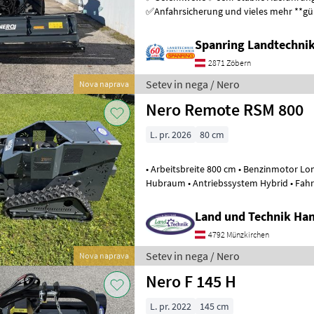
✅Anfahrsicherung und vieles mehr **günstig ab Lager** Setev in nega
Stroj za mulčenje
Spanring Landtechni
2871 Zöbern
Setev in nega / Nero
Nova naprava
Nero Remote RSM 800
L. pr. 2026
80 cm
• Arbeitsbreite 800 cm • Benzinmotor Lo
Hubraum • Antriebssystem Hybrid • Fahrmotoren 2 x 1.000 W •
Geschwindigkeit 0 - 4 km/h • max
Land und Technik Ha
4792 Münzkirchen
Setev in nega / Nero
Nova naprava
Nero F 145 H
L. pr. 2022
145 cm