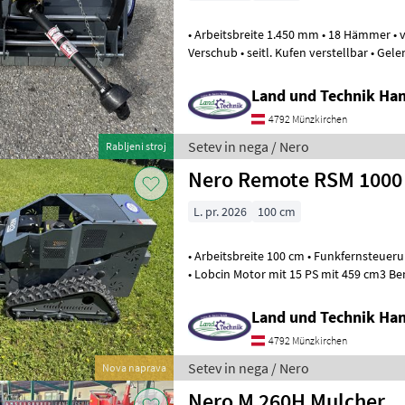
• Arbeitsbreite 1.450 mm • 18 Hämmer • verstärkte Stü
Verschub • seitl. Kufen verstellbar • Gelenkwelle • ca. 5 ha 
neuwärtig Tip
Land und Technik Ha
4792 Münzkirchen
Setev in nega / Nero
Rabljeni stroj
Nero Remote RSM 1000
L. pr. 2026
100 cm
• Arbeitsbreite 100 cm • Funkfernsteuerung mit Gurt • Werkzeugk
• Lobcin Motor mit 15 PS mit 459 cm3 Be
0 - 4 km/h • Mulcher
Land und Technik Ha
4792 Münzkirchen
Setev in nega / Nero
Nova naprava
Nero M 260H Mulcher