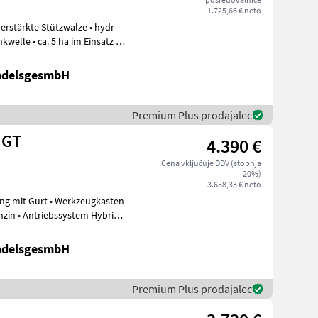
1.725,66 € neto
tzwalze • hydr
im Einsatz •
ndelsgesmbH
Premium Plus prodajalec
 GT
4.390 €
Cena vključuje DDV (stopnja
20%)
3.658,33 € neto
asten
nzin • Antriebssystem Hybrid
ndelsgesmbH
Premium Plus prodajalec