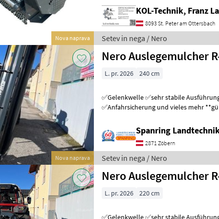
KOL-Technik, Franz L
8093 St. Peter am Ottersbach
Setev in nega / Nero
Nova naprava
Nero Auslegemulcher R
L. pr. 2026
240 cm
✅Gelenkwelle ✅sehr stabile Ausführu
✅Anfahrsicherung und vieles mehr **günstig ab Lager** ++Lieferung
möglich++ statt EUR 4.470, - zum Sonde
Spanring Landtechni
2871 Zöbern
Setev in nega / Nero
Nova naprava
Nero Auslegemulcher R
L. pr. 2026
220 cm
✅Gelenkwelle ✅sehr stabile Ausführu