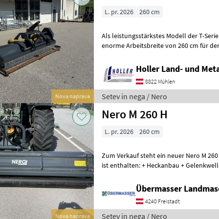
L. pr. 2026
260 cm
Als leistungsstärkstes Modell der T-Seri
enorme Arbeitsbreite von 260 cm für de
Heckbetrieb. Ausgestattet mit
Holler Land- und Met
8822 Mühlen
Setev in nega / Nero
Nova naprava
Nero M 260 H
L. pr. 2026
260 cm
Zum Verkauf steht ein neuer Nero M 260 H Mulcher. 
ist enthalten: + Heckanbau + Gelenkwelle + Hydraulischer
Seitenverschub 450 mm + Links u
Übermasser Landmas
4240 Freistadt
Setev in nega / Nero
Nova naprava