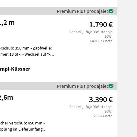
Premium Plus prodajalec
1,2 m
1.790 €
Cena vključuje DDV (stopnja
20%)
1.491,67 € neto
Verschub: 350 mm - Zapfwelle:
er: 18 Stk. - Wechsel auf Y-
ampl-Küssner
Premium Plus prodajalec
2,6m
3.390 €
Cena vključuje DDV (stopnja
20%)
2.825 € neto
ischer Verschub: 450 mm -
pplung im Lieferumfang