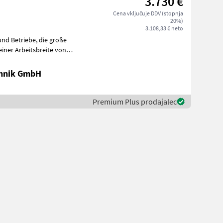
3.730 €
Cena vključuje DDV (stopnja
20%)
3.108,33 € neto
riebe, die große
einer Arbeitsbreite von
u
chnik GmbH
Premium Plus prodajalec