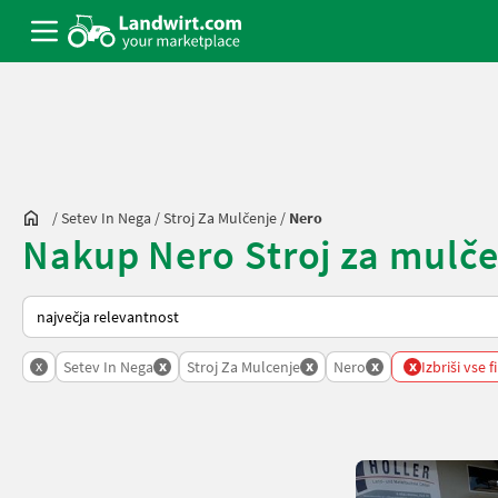
/
Setev In Nega
/
Stroj Za Mulčenje
/
Nero
Nakup Nero Stroj za mulčen
Tako je razvrščeno na Landwirt.com
x
x
x
x
x
Setev In Nega
Stroj Za Mulcenje
Nero
Izbriši vse f