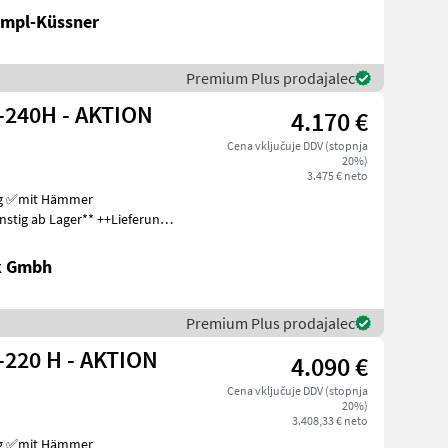
ampl-Küssner
Premium Plus prodajalec
-240H - AKTION
4.170 €
Cena vključuje DDV (stopnja
20%)
3.475 € neto
ng ✅mit Hämmer
rp
k Gmbh
Premium Plus prodajalec
-220 H - AKTION
4.090 €
Cena vključuje DDV (stopnja
20%)
3.408,33 € neto
ng ✅mit Hämmer