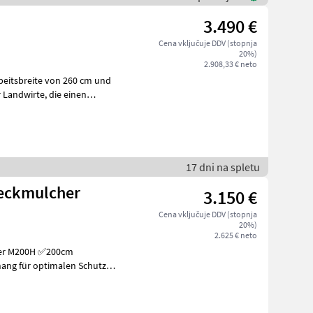
3.490 €
Cena vključuje DDV (stopnja
20%)
2.908,33 € neto
beitsbreite von 260 cm und
rte, die einen
17 dni na spletu
eckmulcher
3.150 €
Cena vključuje DDV (stopnja
20%)
2.625 € neto
ang für optimalen Schutz
enverschu