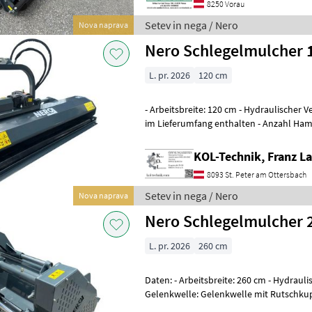
8250 Vorau
Setev in nega / Nero
Nova naprava
Nero Schlegelmulcher 
L. pr. 2026
120 cm
- Arbeitsbreite: 120 cm - Hydraulischer 
im Lieferumfang enthalten - Anzahl Hamm
Messer möglich: Ja - Ge
KOL-Technik, Franz L
8093 St. Peter am Ottersbach
Setev in nega / Nero
Nova naprava
Nero Schlegelmulcher 
L. pr. 2026
260 cm
Daten: - Arbeitsbreite: 260 cm - Hydraul
Gelenkwelle: Gelenkwelle mit Rutschku
enthalten - Anzahl Hammer: 26 Stk.