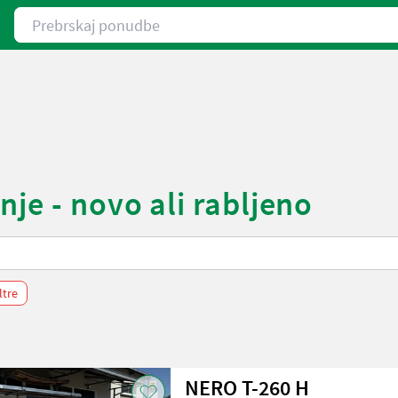
Prebrskaj ponudbe
je - novo ali rabljeno
iltre
NERO T-260 H