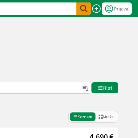
Prijava
Filtri
Seznam
Mreža
4.690 €