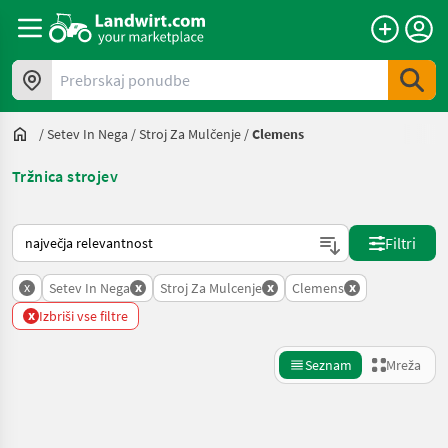
Prebrskaj ponudbe
/
Setev In Nega
/
Stroj Za Mulčenje
/
Clemens
Tržnica strojev
Tako je razvrščeno na Landwirt.com
Filtri
x
x
x
x
Setev In Nega
Stroj Za Mulcenje
Clemens
x
Izbriši vse filtre
Seznam
Mreža