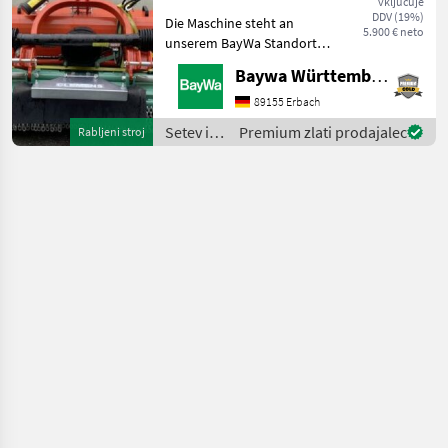
vključuje
DDV (19%)
Die Maschine steht an
5.900 € neto
MARKETPLACE
unserem BayWa Standort in
DE 74336
Baywa Württemberg
Ponudbe
Mali
BrackenheimGerne steht
Marketplace
trgovcev
oglasi
Ihnen Herr Stein unter Tel.:
89155 Erbach
0151 1610 4371 für Ihre
Setev in
Premium zlati prodajalec
Rabljeni stroj
Anfrage zur
nega /
Verfügung!Mulcher TV
Clemens