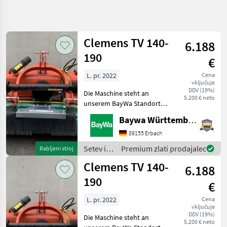
Natančnejše
iskanje
Clemens TV 140-
6.188
Kategorija
Država
Filtri
4
190
€
L. pr. 2022
Cena
Prikaži 4
TRENUTNA
Ponastavi
vključuje
POT
rezultatov
DDV (19%)
Die Maschine steht an
5.200 € neto
Kmetijska
unserem BayWa Standort in
tehnika
DE 74336
Baywa Württemberg
Setev
BrackenheimGerne steht
In
Ihnen Herr Stein unter Tel.:
89155 Erbach
Nega
0151 1610 4371 für Ihre
Setev in
Premium zlati prodajalec
Rabljeni stroj
Stroj Za
Anfrage zur
nega /
Mulcenje
Clemens TV 140-
Verfügung!Mulcher TV
6.188
Clemens
Clemens
190
€
IZBERITE
L. pr. 2022
Cena
KATEGORIJO
vključuje
DDV (19%)
Die Maschine steht an
Clemens
5.200 € neto