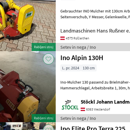
Gebrauchter INO Mulcher mit 130cm Arbeitsbreite
Seitenverschub, Y Messer, Gelenkwelle, Prosto kolo v menjalniku
Setev in nega Stroj za mulčenje
Landmaschinen Hans Rußner e.
4575 Roßleithen
Setev in nega / Ino
Rabljeni stroj
Ino Alpin 130H
L. pr. 2024
130 cm
Ino-Mulcher 130 passend zu Brielmäher
Hammerschlegel, Arbeitsbreite 1, 30m, hydraulischer Antrieb,
Standort Westendorf Tip Schlegel: Kladi
Stöckl Johann Landm
6363 Westendorf
Setev in nega / Ino
Rabljeni stroj
Ino Elite Pro Terra 225