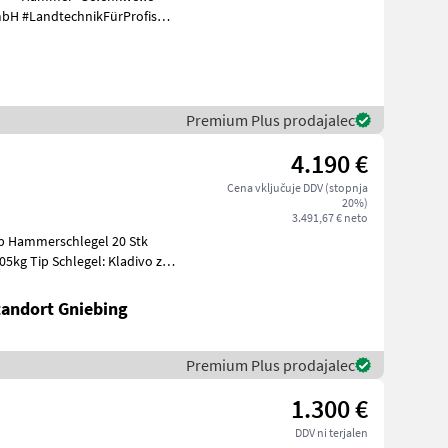
GmbH #LandtechnikFürProfis
Premium Plus prodajalec
4.190 €
Cena vključuje DDV (stopnja
20%)
3.491,67 € neto
tandort Gniebing
Premium Plus prodajalec
1.300 €
DDV ni terjalen