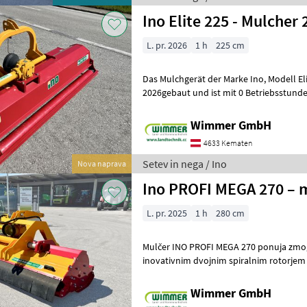
Ino Elite 225 - Mulcher
L. pr. 2026
1 h
225 cm
Das Mulchgerät der Marke Ino, Modell Elite 225, wurde im Jahr
2026gebaut und ist mit 0 Betriebsstund
Mit einer Arbeitsbreite von 225 cm eig
Wimmer GmbH
4633 Kematen
Setev in nega / Ino
Nova naprava
Ino PROFI MEGA 270 – m
L. pr. 2025
1 h
280 cm
Mulčer INO PROFI MEGA 270 ponuja zmogl
inovativnim dvojnim spiralnim rotorjem 
Idealno za profesionalno uporabo!
Wimmer GmbH