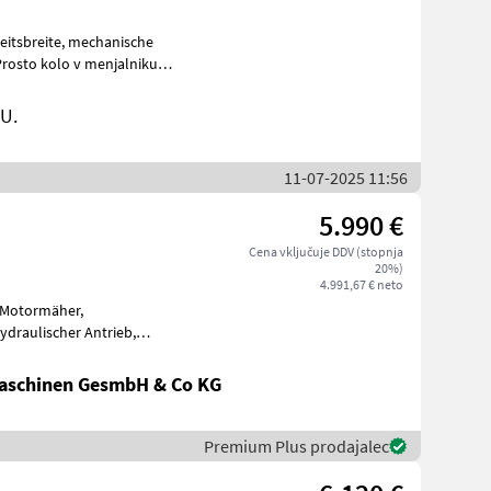
, mechanische
U.
11-07-2025 11:56
5.990 €
Cena vključuje DDV (stopnja
20%)
4.991,67 € neto
-Motormäher,
vo za udarce Set
aschinen GesmbH & Co KG
Premium Plus prodajalec