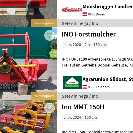
Moosbrugger Landte
6870 Bezau
Setev in nega / Ino
Nova naprava
INO Forstmulcher
L. pr. 2020
2 h
180 cm
INO FORST180 Arbeitsbreite 1, 8m 28 Stk Wolfram-Carbid Hämmer
Freilauf im Getriebe Doppel Gehäuse, inneres Teil Hardox Haube hydr.
einstellbar Austauschbare G
Agrarunion Südost, S
8330 Feldbach
Setev in nega / Ino
Nova naprava
Ino MMT 150H
L. pr. 2024
150 cm
Ino MMT 150H Schlegler ==Neumaschine== -Hammer -Gelenkwelle