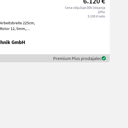
6.120 €
Cena vključuje DDV (stopnja
20%)
5.100 € neto
Laufwalzendurchmesser 140mm, Wandstärke 4mm, Riemena
chnik GmbH
Premium Plus prodajalec