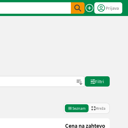
Prijava
Filtri
Seznam
Mreža
Cena na zahtevo