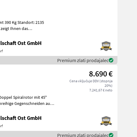
lschaft Ost GmbH
rf
Premium zlati prodajalec
8.690 €
Cena vključuje DDV (stopnja
20%)
7.241,67 € neto
nreihige Gegenschneiden aus
lschaft Ost GmbH
rf
Premium zlati prodajalec