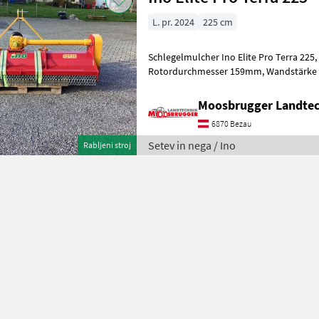
L. pr. 2024
225 cm
Schlegelmulcher Ino Elite Pro Terra 225, Arbeitsbreite 225cm,
Rotordurchmesser 159mm, Wandstärke Rotor 12, 5mm,
Moosbrugger Landte
6870 Bezau
Setev in nega / Ino
Rabljeni stroj