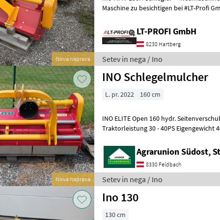
Maschine zu besichtigen bei #LT-Profi 
Das LT-PROFI Landtechnik für Pr
LT-PROFI GmbH
8230 Hartberg
Setev in nega / Ino
Nova naprava
INO Schlegelmulcher
L. pr. 2022
160 cm
INO ELITE Open 160 hydr. Seitenverschub Hammerschlegel 20 Stk
Traktorleistung 30 - 40PS Eigengewicht 405kg Tip Schlegel: Kladivo za
udarce, hidravlični s
Agrarunion Südost, S
8330 Feldbach
Setev in nega / Ino
Nova naprava
Ino 130
130 cm