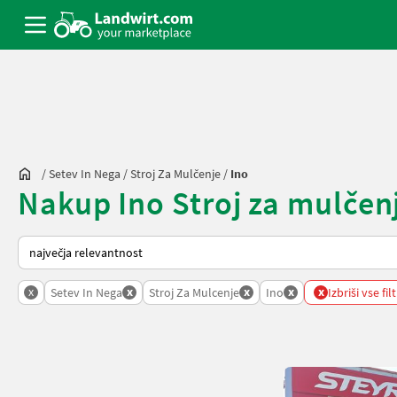
/
Setev In Nega
/
Stroj Za Mulčenje
/
Ino
Nakup Ino Stroj za mulčenj
Tako je razvrščeno na Landwirt.com
x
x
x
x
x
Setev In Nega
Stroj Za Mulcenje
Ino
Izbriši vse fil