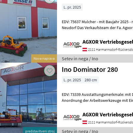
L. pr. 2025
EDV: 75637 Mulcher - mit Baujahr 2025 - mt 390 Kg Standort: 2135
Neudorf Das Verkaufsteam der Fa. Agxor zeigt Ihnen das
Gerät/Maschine gerne und bittet
AGXOR Vertriebsgesel
2111 Harmannsdorf-Rückersdo
Setev in nega / Ino
Nova naprava
Ino Dominator 280
L. pr. 2025
280 cm
EDV: 73339 Ausstattungsmerkmale: mit Doppel Spiralrotor mit 45°
Anordnung der Arbeitswerkzeuge mit Ei
Hardox - Serienmäßig mit Ausw
AGXOR Vertriebsgesel
2111 Harmannsdorf-Rückersdo
Setev in nega / Ino
predstavitveni stroj