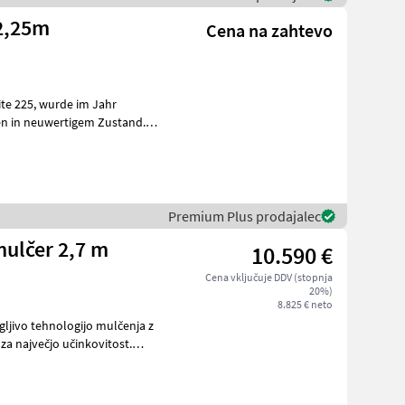
 2,25m
Cena na zahtevo
en in neuwertigem Zustand.
Premium Plus prodajalec
ulčer 2,7 m
10.590 €
Cena vključuje DDV (stopnja
20%)
8.825 € neto
jivo tehnologijo mulčenja z
za največjo učinkovitost.