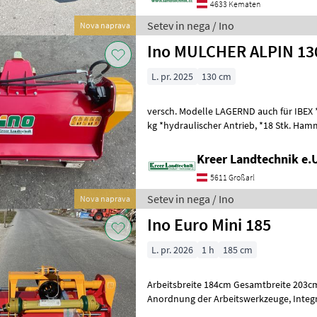
4633 Kematen
Setev in nega / Ino
Nova naprava
Ino MULCHER ALPIN 130
L. pr. 2025
130 cm
versch. Modelle LAGERND auch für IBEX *Arbeitsbreite: 125 cm *ca. 167
kg *hydraulischer Antrieb, *18 Stk. Hammerschlegel *doppeltes
Gummi Schutztuch *aust
Kreer Landtechnik e.
5611 Großarl
Setev in nega / Ino
Nova naprava
Ino Euro Mini 185
L. pr. 2026
1 h
185 cm
Arbeitsbreite 184cm Gesamtbreite 203cm, Doppel Spiralrotor mit 
Anordnung der Arbeitswerkzeuge, Integrierter Freilauf im Getriebe
540 U/min (1000 U/min) Reversibe