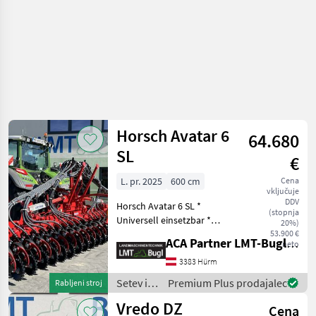
Horsch Avatar 6
64.680
SL
€
L. pr. 2025
600 cm
Cena
vključuje
DDV
Horsch Avatar 6 SL *
(stopnja
Universell einsetzbar *
20%)
Mulchsaat * Hervorragend
53.900 €
ACA Partner LMT-Bugl GmbH
neto
für steinige, sehr schwere
und tonige Böden *
3383 Hürm
Optionale hydraulische
Setev in
Premium Plus prodajalec
Rabljeni stroj
Gewichtsübertragung je
nega /
Vredo DZ
Cena
Horsch