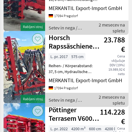
1420 ha, Hydraulische
MERKANTIL Export-Import GmbH
Klappung,
17094 Pragsdorf
Reihendüngerstreuer
________ 6m Drillmaschine
2 mesecev na
Rabljeni stroj
Setev in nega /
mit Doppeltank 5000 Liter
spletu
Sonstige
für Saa
Horsch
23.788
Rapssäschiene
€
für Focus 6.75
L. pr. 2017
575 cm
Cena
vključuje
TD
DDV (19%)
Reihen- / Körperabstand:
19.989,92 €
37, 5 cm, Hydraulische
neto
Klappung,
MERKANTIL Export-Import GmbH
Zweischeibenschare
17094 Pragsdorf
________ Gut gepflegte
Horsch-Rapssäschiene für
2 mesecev na
Rabljeni stroj
Setev in nega /
die Horsch Focus 6.75 TD
spletu
Horsch
Dreipunktanba
Pöttinger
114.228
Terrasem V6000
€
D mit
L. pr. 2022
4200 m³
600 cm
4200 l
Cena