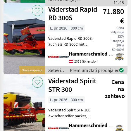
Scharen, 16.6cm
11:45
Amazone
Reihenabstand, 3600lt
Väderstad Rapid
71.880
Saatgutbehä
RD 300S
€
L. pr. 2026
300 cm
Cena
vključuje
DDV
Väderstad Rapid RD 300S,
(stopnja
auch als RD 300C mit
20%)
Unterfußdünger-Variante
59.900 €
Hammerschmied GmbH
neto
erhältlich,
Zwischenreifenpacker,
2013 Göllersdorf
Crossboard,
Setev in
Premium zlati prodajalec
Nova naprava
Scheibenvorwerkzeug,
nega /
Väderstad Spirit
Spuranzeiger, hydraulische
Cena
Väderstad
T
STR 300
na
zahtevo
L. pr. 2026
300 cm
Väderstad Spirit STR 300,
Zwischenreifenpacker,
Scheibenvorwerkzeug,
Hammerschmied GmbH
Striegel, ins Bedienteil