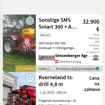
Natančnejše
iskanje
Sonstige SMS
32.900
Kategorija
Država
Filtri
3
Smart 300 + APV
€
PS
300 cm
Cena
Prikaži 69
TRENUTNA
Ponastavi
vključuje
Direktsaatmaschine
POT
rezultatov
DDV
SMS-Smart SSD 300-
(stopnja
Kmetijska
Direksaat +++Einzigartige
20%)
tehnika
Grünlandbestände für
27.416,67 €
Sensenberger Agrar-Technik
neto
Setev
höchste Leistungen aus
In
dem eigenen
4906 Eberschwang
Nega
Grundfutter+++ Die SSD 300
Setev in
Premium zlati prodajalec
Nova naprava
Sejalnica Za
ist eine universelle
nega /
Neposredno
Kverneland ts-
Direktsämaschin
Cena
Setev
Sonstige
drill 4,8 m
na
IZBERITE
zahtevo
KATEGORIJO
L. pr. 2025
480 cm
Sonstige
16
Folgende Ausstattung: • 32