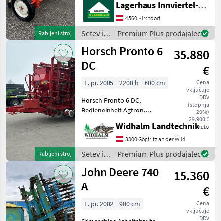
neposredno setev
Lagerhaus Innviertel-Traunviertel-Urfahr eGen, Kirchdorf
4560 Kirchdorf
Setev in
Premium Plus prodajalec
Rabljeni stroj
nega /
Horsch Pronto 6
35.880
Reform
DC
€
L. pr. 2005
2200 h
600 cm
Cena
vključuje
DDV
Horsch Pronto 6 DC,
(stopnja
Bedieneinheit Agtron,
20%)
Unterlenkeranhängung,
29.900 €
Widhalm Landtechnik GmbH
neto
Gebläse direkt per
Steuergerät,
3800 Göpfritz an der Wild
Spurlockerzinken,
Setev in
Premium Plus prodajalec
Rabljeni stroj
Tankerhöhung, DiscSystem
nega /
John Deere 740
2-reihig, Crossboard hydr.
15.360
Horsch
A
€
L. pr. 2002
900 cm
Cena
vključuje
DDV
Sämaschine Arbeitsbreite