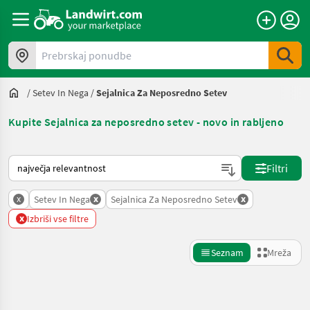
Prebrskaj ponudbe
/
Setev In Nega
/
Sejalnica Za Neposredno Setev
Kupite Sejalnica za neposredno setev - novo in rabljeno
Tako je razvrščeno na Landwirt.com
Filtri
x
x
x
Setev In Nega
Sejalnica Za Neposredno Setev
x
Izbriši vse filtre
Seznam
Mreža