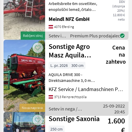
DDV
Arbeitsbreite 6m osvetlitev,
(stopnja
enoploščni lemež, črtalo
20%)
Setev in nega Sejalnica za
12.800 €
Meindl NFZ GmbH
neto
neposredno setev
4070 Eferding
Setev in
Premium Plus prodajalec
Rabljeni stroj
nega /
Sonstige Agro
Cena
Väderstad
Masz Aquila
na
zahtevo
Drive 300
L. pr. 2026
300 cm
AQUILA DRIVE 300 -
Direktsämaschine 3, 0 m
Arbeitsbreite 24 Saatreihen
KFZ Service / Landmaschinen Philipp Manhart
Eigenölversorgung über
3713 Reinprechtspölla
Gelenkwelle 2800 l
Saattank Untenanhängung
25-09-2022
Nova naprava
Setev in nega /
Kat. II/III Schei
20:45
Sonstige
Sonstige Saxonia
1.600
€
250 cm