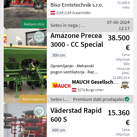
WHATSAPP. Setev in nega
72.000 €
Biso Erntetechnik s.r.o.
neto
Sejalnica za neposredno
2165 2165 Drasenhofen
setev
07-06-2024
Rabljeni stroj
Setev in nega /
12:17
Sonstige
Amazone Precea
38.500
3000 - CC Special
€
300 cm
Cena
vključuje
DDV
Opremljanje: - Mehanski
(stopnja
pogon ventilatorja - Razmik
20%)
med vrstami 40 cm -
32.083,33 €
MAUCH Gesellschaft m.b.H. & Co.KG
neto
Podporna kolesa med
vrstami semena -
5274 Burgkirchen
kardanska gred - Osvetlitev
Setev in
Premium zlati prodajalec
Nova naprava
spredaj in zadaj - S
nega /
Väderstad Rapid
15.360
Amazone
600 S
€
600 cm
Cena
vključuje