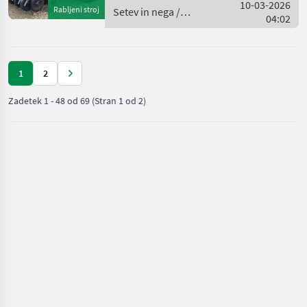
Halbseitenabschaltung
10-03-2026
Rabljeni stroj
Setev in nega /
GPS-Säschare (für präzises,
04:02
Horsch
GPS
1
2
Zadetek
1
-
48
od
69
(Stran 1 od 2)