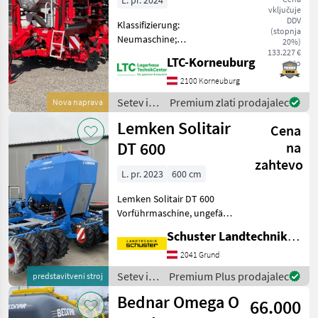
L. pr. 2024
vključuje
DDV
Klassifizierung:
(stopnja
Neumaschine;
20%)
Seriennummer/Fahrgestellnummer:
133.227 €
LTC-Korneuburg
neto
VBP00065013001068;
Weitere
2100 Korneuburg
Maschinenmerkmale:
Setev in
Premium zlati prodajalec
Nova naprava
Zweileiterdruckluftanlage,
nega /
Lemken Solitair
DUALDISC,
Cena
Pöttinger
Nievellierschiene au
DT 600
na
zahtevo
L. pr. 2023
600 cm
Lemken Solitair DT 600
Vorführmaschine, ungefähr
400ha, Anhängekupplung
Schuster Landtechnik Grund
K80, zweireihiges
Arbeitsfeld mit gezackten
2041 Grund
Hohlscheiben (465mm),
Setev in
Premium Plus prodajalec
predstavitveni stroj
Reifenpacker mit integriert
nega /
Bednar Omega O
66.000
Lemken