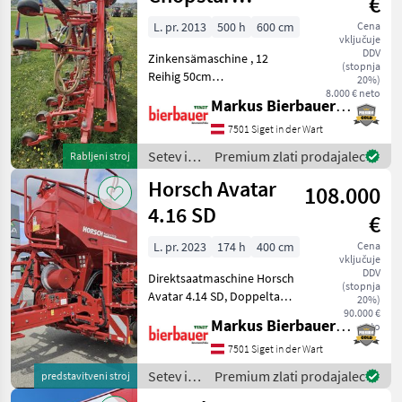
€
Sätechnik 12/50
L. pr. 2013
500 h
600 cm
Cena
vključuje
DDV
Zinkensämaschine , 12
(stopnja
Reihig 50cm
20%)
Saatflußüberwachung,
8.000 € neto
Markus Bierbauer GmbH
črtalo Setev in nega
Sejalnica za neposredno
7501 Siget in der Wart
setev
Setev in
Premium zlati prodajalec
Rabljeni stroj
nega /
Horsch Avatar
108.000
Einböck
4.16 SD
€
L. pr. 2023
174 h
400 cm
Cena
vključuje
DDV
Direktsaatmaschine Horsch
(stopnja
Avatar 4.14 SD, Doppeltank,
20%)
Saatflussüberwachung,
90.000 €
Markus Bierbauer GmbH
neto
Gebläse direkt, Elektrische
Schardruckverstellung,
7501 Siget in der Wart
Touch 800 Terminal,
Setev in
Premium zlati prodajalec
predstavitveni stroj
Fahrgassenkl
nega /