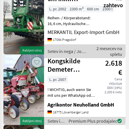
zahtevo
Werkstattdurchsicht
L. pr. 2002
2300 m³
600 cm
2300 l
Reihen- / Körperabstand:
16, 6 cm, Hydraulische
Klappung, Pneumatisch,
MERKANTIL Export-Import GmbH
Einscheibenschare
17094 Pragsdorf
________ Bedienterminal
Fahrwerk 31x13, 50-15
2 mesecev na
Rabljeni stroj
Setev in nega / John
Andruckrollen
spletu
Deere
Beleuchtung/
Kongskilde
2.618
Demeter
€
Aeromat P8Z
L. pr. 2007
Cena
vključuje
DDV (19%)
! WICHTIG, auch wenn Sie
2.200 € neto
mit uns per WhatsApp oder
ähnlich chatten und
Agrikontor Neuholland GmbH
daraufhin Maschinen
kaufen, bitte kontrollieren
16775 Löwenberger Land
Sie die Auftragsbestätigung,
Setev in
Premium Plus prodajalec
Rabljeni stroj
Proforma und auch
nega /