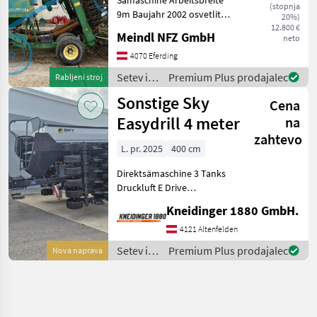
(stopnja
9m Baujahr 2002 osvetlitev,
20%)
dvoploščni sejalni lemež,
12.800 €
Meindl NFZ GmbH
neto
podvozje, črtalo Setev in
nega Sejalnica za
4070 Eferding
neposredno setev
Setev in
Premium Plus prodajalec
Rabljeni stroj
nega /
Sonstige Sky
Cena
John
Deere
Easydrill 4 meter
na
zahtevo
L. pr. 2025
400 cm
Direktsämaschine 3 Tanks
Druckluft E Drive
Verteilerkopf Reihen
Kneidinger 1880 GmbH.
elektrisch schaltbar
Radialbereifung Setev in
4121 Altenfelden
nega Sejalnica za
Setev in
Premium Plus prodajalec
Nova naprava
neposredno setev
nega /
Sonstige