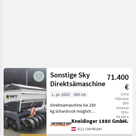
Sonstige Sky
71.400
Direktsämaschine
€
L. pr. 2025
300 cm
Cena
vključuje
DDV
Direktsämaschine bis 250
(stopnja
kg Schardruck möglich
20%)
Düngertank Fahrwerk
59.500 €
Kneidinger 1880 GmbH.
neto
Druckrollen Verschiedene
Ausführungen möglich.
4121 Altenfelden
enoploščni lemež, podvozje