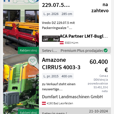
229.07.5
na
zahtevo
Nachsaatgerät
L. pr. 2026
285 cm
mit
Vredo DZ 229.07.5 mit
Packerringwalze
Packerringwalze *
Arbeitsbreite: 2, 85m *
ACA Partner LMT-Bugl GmbH
Reihenabstand: 7, 5cm *
Gewicht: 2.205 kg * LED -
3383 Hürm
Beleuchtung *
Setev in
Premium Plus prodajalec
Rabljeni stroj
Kalibrationswanne * LxBxH:
nega /
Amazone
1, 31
60.400
Vredo
CIRRUS 4003-3
€
L. pr. 2015
400 cm
Cena z
DDV/stroj iz
posredovalnice
zu Verkauf steht einen
53.451,33 €
neuwertige
neto
Direktsämaschine
Dumfart Landmaschinen GmbH
AMAZONE Cirrus 4003-3,
4190 Bad Leonfelden
Arbeitsbreite: 4m,
Transportbreite 3m, 24
21-10-2024
Rabljeni stroj
Setev in nega /