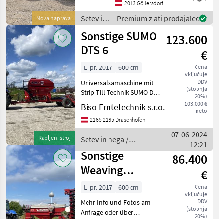
integrierte Säüberwachung,
2013 Göllersdorf
hydraulische
Setev in
Premium zlati prodajalec
Nova naprava
Schardruckverstellung aus
nega /
Sonstige SUMO
der
123.600
Väderstad
DTS 6
€
L. pr. 2017
600 cm
Cena
vključuje
DDV
Universalsämaschine mit
(stopnja
Strip-Till-Technik SUMO DTS
20%)
6. Arbeitsbreite 6 m,
103.000 €
Biso Erntetechnik s.r.o.
neto
Transportbreite 2, 8 m.
2165 2165 Drasenhofen
Mehr Info und Fotos am
Anfrage oder über
07-06-2024
Rabljeni stroj
Setev in nega /
WHATSAPP. Setev in nega
12:21
Sonstige
Sonstige
86.400
Weaving
€
GD6000T
L. pr. 2017
600 cm
Cena
vključuje
DDV
Mehr Info und Fotos am
(stopnja
Anfrage oder über
20%)