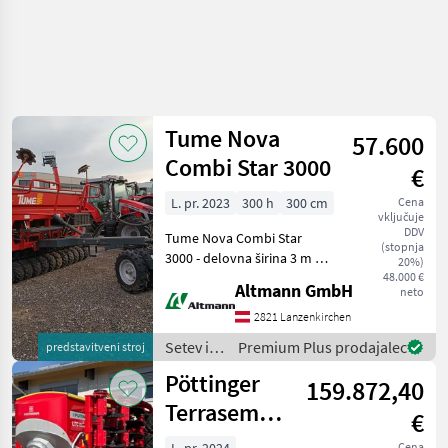
Tume Nova
57.600
Combi Star 3000
€
L. pr. 2023
300 h
300 cm
Cena
vključuje
DDV
Tume Nova Combi Star
(stopnja
3000 - delovna širina 3 m -
20%)
lastna teža 3.750 kg - deljen
48.000 €
Altmann GmbH
neto
rezervoar za seme
spredaj/zadaj z nastavljivo
2821 Lanzenkirchen
pregradno steno - skupna
Setev in
Premium Plus prodajalec
predstavitveni stroj
prostornina rez
nega /
Pöttinger
159.872,40
Tume
Terrasem
€
V6000D
Cena