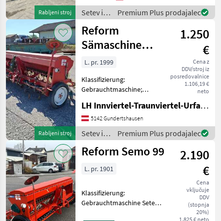
Striegel * Reifenpacker
Setev in
Premium Plus prodajalec
Rabljeni stroj
D=78cm 7.50-16 A
nega /
Reform
1.250
Horsch
Sämaschine
€
SEMO 99
L. pr. 1999
Cena z
DDV/stroj iz
posredovalnice
Klassifizierung:
1.106,19 €
Gebrauchtmaschine;
neto
Weitere
LH Innviertel-Traunviertel-Urfahr eGen, Gundertshausen
Maschinenmerkmale:
Saatstriegel, FG-Schaltung,
5142 Gundertshausen
Spuranzeiger-
Setev in
Premium Plus prodajalec
Rabljeni stroj
Wechselautomat,
nega /
Reform Semo 99
Spurlockerer, 3m Standort
2.190
Reform
Gundertshausen Sete
€
L. pr. 1901
Cena
vključuje
Klassifizierung:
DDV
Gebrauchtmaschine Setev
(stopnja
in nega Sejalnica za
20%)
1.825 € neto