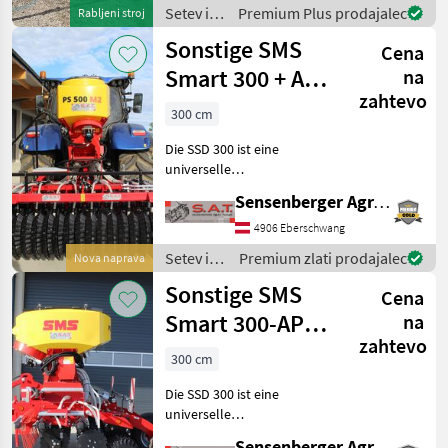
nega Sejalnica za
Setev in
Premium Plus prodajalec
Rabljeni stroj
neposredno setev
nega /
Sonstige SMS
Cena
Amazone
Smart 300 + APV
na
zahtevo
PS 500
300 cm
Direktsaatmaschine
Die SSD 300 ist eine
universelle
Direktsämaschine mit 3 m
Sensenberger Agrar-Technik
Arbeitsbreite. Die Maschine
ist am meistens für
4906 Eberschwang
Dauergrünland oder
Setev in
Premium zlati prodajalec
Nova naprava
Grassreparatur bestimmt,
nega /
Sonstige SMS
sie kann jedoch
Cena
Sonstige
Smart 300-APV
na
zahtevo
800-
300 cm
Direktsaatmaschine
Die SSD 300 ist eine
universelle
Direktsämaschine mit 3 m
Sensenberger Agrar-Technik