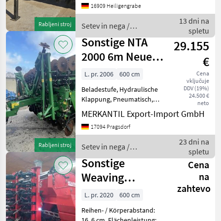
16909 Heiligengrabe
13 dni na
Rabljeni stroj
Setev in nega /
spletu
Agrisem
Sonstige NTA
29.155
2000 6m Neuer
€
Preis!
L. pr. 2006
600 cm
Cena
vključuje
DDV (19%)
Beladestufe, Hydraulische
24.500 €
Klappung, Pneumatisch,
neto
Striegel ________ 2-reihiges
MERKANTIL Export-Import GmbH
DiscSystem, gefedert
17094 Pragsdorf
Fahrwerk doppelter
Striegel Andruckrollen
23 dni na
Rabljeni stroj
Setev in nega /
Beleuchtung / War
spletu
Sonstige
Sonstige
Cena
Weaving
na
zahtevo
GD6001T für
L. pr. 2020
600 cm
Saat und Dünger
Reihen- / Körperabstand:
16, 6 cm, Flächenleistung: