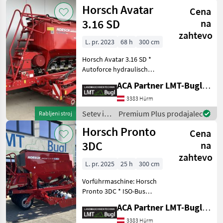
nega /
Horsch Avatar
Cena
Horsch
3.16 SD
na
zahtevo
L. pr. 2023
68 h
300 cm
Horsch Avatar 3.16 SD *
Autoforce hydraulisch
Schardruckverstellung *
ACA Partner LMT-Bugl GmbH
Tripletank mit 3-
Dosierrotoren *
3383 Hürm
Saatflusssensoren *
Setev in
Premium Plus prodajalec
Rabljeni stroj
Druckluftgebremste Achse
nega /
Horsch Pronto
40km/h * Ein
Cena
Horsch
3DC
na
zahtevo
L. pr. 2025
25 h
300 cm
Vorführmaschine: Horsch
Pronto 3DC * ISO-Bus
Ausstattung inkl. Horsch
ACA Partner LMT-Bugl GmbH
Connect * 20stk.TurboDisc-
Doppelscheibensystem mit
3383 Hürm