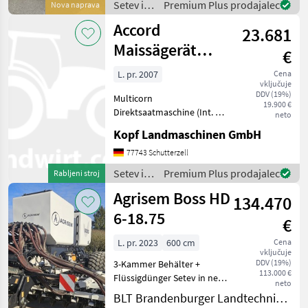
Setev in
Premium Plus prodajalec
Nova naprava
Setev in nega Sejaln
nega /
Accord
23.681
Sonstige
Maissägerät
€
Multicorn mit
L. pr. 2007
Cena
vključuje
Fronttank
DDV (19%)
Multicorn
19.900 €
Direktsaatmaschine (Int. Nr.
neto
13340) ACCORD/Kverneland
Kopf Landmaschinen GmbH
Maisdrille, Scheibenschar
Baujahr 2007 8-reihig 75 cm
77743 Schutterzell
Reihenabstand,
Setev in
Premium Plus prodajalec
Rabljeni stroj
Säüberwachung blauer
nega /
Agrisem Boss HD
Computer
134.470
Accord
6-18.75
€
L. pr. 2023
600 cm
Cena
vključuje
DDV (19%)
3-Kammer Behälter +
113.000 €
Flüssigdünger Setev in nega
neto
Sejalnica za neposredno
BLT Brandenburger Landtechnik GmbH
setev