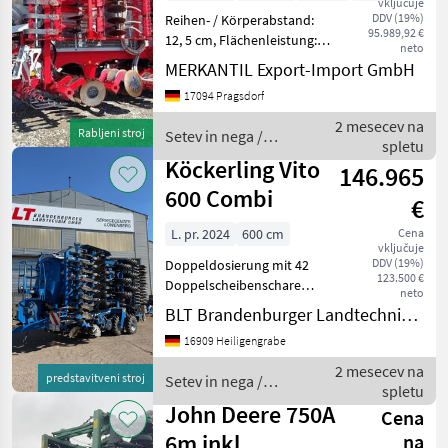
vključuje
Düngerausstattung
DDV (19%)
Reihen- / Körperabstand:
95.989,92 €
12, 5 cm, Flächenleistung:
neto
3980 ha, Hydraulische
MERKANTIL Export-Import GmbH
Klappung, Striegel,
17094 Pragsdorf
Zweischeibenschare
________ Crossboard
2 mesecev na
Rabljeni stroj
Setev in nega /
Scheibenegge 24 einscheib
spletu
Pöttinger
Köckerling Vito
146.965
600 Combi
€
L. pr. 2024
600 cm
Cena
vključuje
DDV (19%)
Doppeldosierung mit 42
123.500 €
Doppelscheibenschare
neto
Gebläse über
BLT Brandenburger Landtechnik GmbH
Traktorhydraulik Fahrwerk
16909 Heiligengrabe
mit Druckluftbremse
Schardruckverstellung
2 mesecev na
predstavitveni stroj
Setev in nega /
elektro hydraulisch
spletu
Köckerling
Düngerschare Un
John Deere 750A
Cena
6m inkl.
na