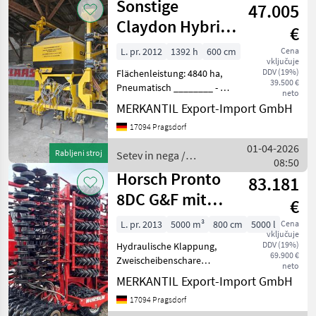
Sonstige
47.005
Kongskilde
Claydon Hybrid
€
6m
L. pr. 2012
1392 h
600 cm
Cena
vključuje
DDV (19%)
Flächenleistung: 4840 ha,
39.500 €
Pneumatisch ________ - 2 x
neto
Ersatzreifen - Mehrere
MERKANTIL Export-Import GmbH
Sähschare - Oberlenker zur
17094 Pragsdorf
Tiefeneinstellung -
Saatverteiler "Splitter-
01-04-2026
Rabljeni stroj
Setev in nega /
Boot" - Dive
08:50
Sonstige
Horsch Pronto
83.181
8DC G&F mit
€
DouDrill
L. pr. 2013
5000 m³
800 cm
5000 l
Cena
vključuje
DDV (19%)
Hydraulische Klappung,
69.900 €
Zweischeibenschare
neto
________ Scheibenschar
MERKANTIL Export-Import GmbH
5000-Liter Doppeltank mit
17094 Pragsdorf
40:60 Aufteilung