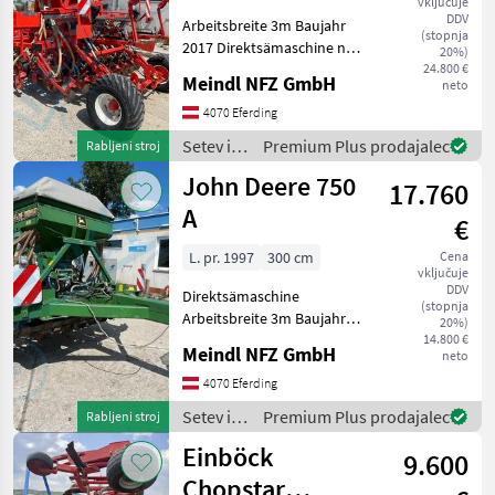
vključuje
DDV
Arbeitsbreite 3m Baujahr
(stopnja
2017 Direktsämaschine nur
20%)
1220ha osvetlitev,
24.800 €
Meindl NFZ GmbH
neto
enoploščni lemež,
natančno česalo, podvozje
4070 Eferding
Setev in nega Sejalnica za
Setev in
Premium Plus prodajalec
Rabljeni stroj
neposredno setev
nega /
John Deere 750
17.760
Gaspardo
A
€
L. pr. 1997
300 cm
Cena
vključuje
DDV
Direktsämaschine
(stopnja
Arbeitsbreite 3m Baujahr
20%)
1997 osvetlitev, enoploščni
14.800 €
Meindl NFZ GmbH
neto
lemež, podvozje Setev in
nega Sejalnica za
4070 Eferding
neposredno setev
Setev in
Premium Plus prodajalec
Rabljeni stroj
nega /
Einböck
9.600
John
Deere
Chopstar