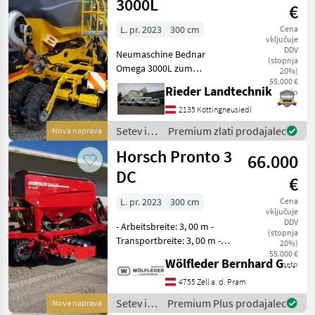
3000L
€
L. pr. 2023
300 cm
Cena
vključuje
DDV
Neumaschine Bednar
(stopnja
Omega 3000L zum
20%)
Aktionspreis !!!
55.000 €
Rieder Landtechnik
neto
Maschinenkonfiguration: -
2800L Tank -Reihenabstand
2135 Kottingneusiedl
16, 7 cm -Andruckrollen
Setev in
Premium zlati prodajalec
Nova naprava
330x50mm -
nega /
Horsch Pronto 3
Saatflusskontrolle -
66.000
Bednar
DC
€
L. pr. 2023
300 cm
Cena
vključuje
DDV
- Arbeitsbreite: 3, 00 m -
(stopnja
Transportbreite: 3, 00 m -
20%)
Transporthöhe: 2, 99 m -
55.000 €
Wölfleder Bernhard GmbH
neto
Länge: 6, 50 m -
Saattankinhalt: 2800 l -
4755 Zell a. d. Pram
Einfüllöffnung Einzeltank: 0,
Setev in
Premium Plus prodajalec
Nova naprava
80 x 2, 25 m - Einfü