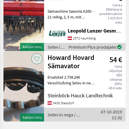
Cena z
DDV/stroj iz
Sämaschine Saxonia A200 -
posredovalnice
21 reihig, 2, 5 m, mit
1.415,93 €
Spuranzeiger, Nachegge,
neto
Spurlockerer. rahljalec
Leopold Lunzer GesmbH
voznega pasu Setev in nega
2572 Kaumberg
Sejalnica za neposredno
setev
Setev in
Premium Plus prodajalec
Rabljeni stroj
nega /
Howard Hovard
54 €
Sonstige
Sämavator
Cena
vključuje
DDV
Ersatzteil 2.758.246
(stopnja
Verschlußring Setev in nega
20%)
45 € neto
Sejalnica za neposredno
setev
Steinböck-Hauck Landtechnik
3430 Staasdorf
07-10-2019
Setev in nega /
11:32
Rabljeni stroj
Howard