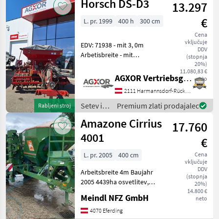
Horsch DS-D3
13.297
Horsch
€
L. pr. 1999
400 h
300 cm
Cena
vključuje
EDV: 71938 - mit 3, 0m
DDV
Arbetisbreite - mit
(stopnja
Unterlenkeranschluss
20%)
11.080,83 €
Kat.3N=L2 - mit Arbeitsfeld
AGXOR Vertriebsgesellschaft Ost GmbH
neto
mit gezackten
2111 Harmannsdorf-Rückersdorf
Hohlscheiben - mit
stufenloser hydraulischer
Setev in
Premium zlati prodajalec
Rabljeni stroj
Tiefenei
nega /
Amazone Cirrius
17.760
Horsch
4001
€
L. pr. 2005
400 cm
Cena
vključuje
DDV
Arbeitsbreite 4m Baujahr
(stopnja
2005 4439ha osvetlitev,
20%)
dvoploščni sejalni lemež,
14.800 €
Meindl NFZ GmbH
neto
natančno česalo, podvozje,
medkolesni valjar Setev in
4070 Eferding