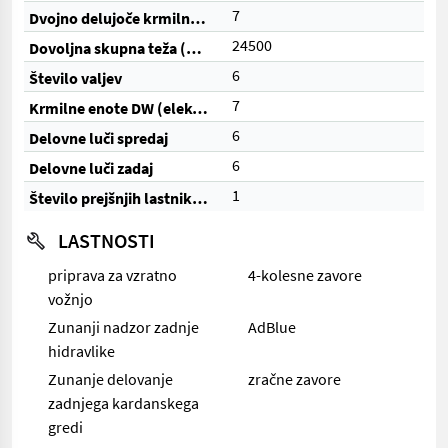
7
Dvojno delujoče krmilne enote (skupaj)
24500
Dovoljna skupna teža (kg)
6
Število valjev
7
Krmilne enote DW (električne)
6
Delovne luči spredaj
6
Delovne luči zadaj
1
Število prejšnjih lastnikov
LASTNOSTI
priprava za vzratno
4-kolesne zavore
vožnjo
Zunanji nadzor zadnje
AdBlue
hidravlike
Zunanje delovanje
zračne zavore
zadnjega kardanskega
gredi