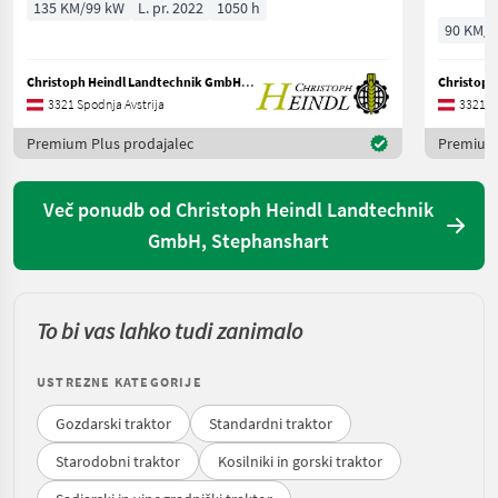
135 KM/99 kW
L. pr. 2022
1050 h
90 KM/6
Christoph Heindl Landtechnik GmbH, Stephanshart
3321 Spodnja Avstrija
3321 Sp
Premium Plus prodajalec
Premium 
Več ponudb od Christoph Heindl Landtechnik
GmbH, Stephanshart
To bi vas lahko tudi zanimalo
USTREZNE KATEGORIJE
Gozdarski traktor
Standardni traktor
Starodobni traktor
Kosilniki in gorski traktor