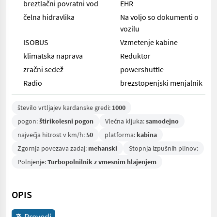
breztlačni povratni vod
EHR
čelna hidravlika
Na voljo so dokumenti o
vozilu
ISOBUS
Vzmetenje kabine
klimatska naprava
Reduktor
zračni sedež
powershuttle
Radio
brezstopenjski menjalnik
število vrtljajev kardanske gredi:
1000
pogon:
štirikolesni pogon
Vlečna kljuka:
samodejno
največja hitrost v km/h:
50
platforma:
kabina
Zgornja povezava zadaj:
mehanski
Stopnja izpušnih plinov:
Polnjenje:
Turbopolnilnik z vmesnim hlajenjem
OPIS
Prevedi