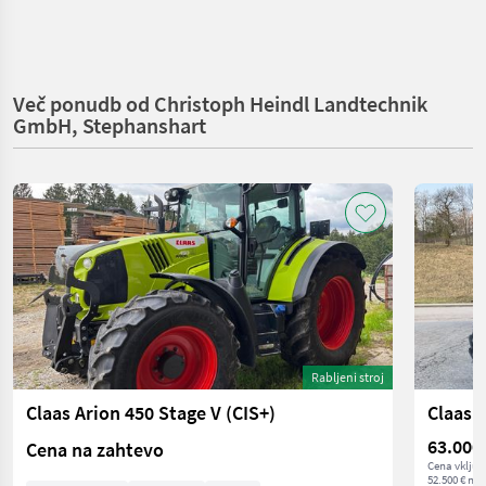
Več ponudb od Christoph Heindl Landtechnik
GmbH, Stephanshart
Rabljeni stroj
Claas Arion 450 Stage V (CIS+)
Claas 
63.000
Cena na zahtevo
Cena vključ
52.500 € net