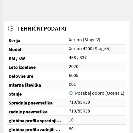
TEHNIČNI PODATKI
Xerion (Stage V)
Serija
Xerion 4200 (Stage V)
Model
458 / 337
KM / kW
2020
Leto izdelave
6005
Delovne ure
001
Interna številka
Posebej dobro (Ocena 1)
Stanje
710/85R38
Sprednja pnevmatika
710/85R38
zadnje pnevmatike
10
globina profila sprednjih pnevmatik (%)
80
globina profila zadnjih pnevmatik (%)