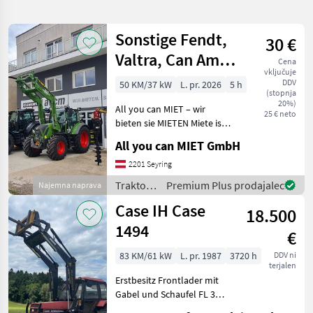
iskanje
Sonstige Fendt,
30 €
Kategorija
Država
Filtri
3
Valtra, Can Am,
Cena
vključuje
JCB Minibagger,
Prikaži
DDV
50 KM/37 kW
L. pr. 2026
5 h
TRENUTNA
(stopnja
Ponastavi
182
Deutz Fah
POT
20%)
rezultatov
All you can MIET – wir
25 € neto
Kmetijska
bieten sie MIETEN Miete ist
tehnika
nicht gleich Miete. Bei All
All you can MIET GmbH
You Can Miet bieten wir eine
Traktor
große Auswahl an
2201 Seyring
Drugi
Traktoren und Maschinen
Traktor
Traktor /
Premium Plus prodajalec
Najemna naprava
mit unt
Sonstige
Case IH Case
IZBERITE
18.500
KATEGORIJO
1494
€
Sonstige
137
83 KM/61 kW
L. pr. 1987
3720 h
DDV ni
terjalen
Fendt
12
Erstbesitz Frontlader mit
Gabel und Schaufel FL 3
Steuerkreis Faster
Case IH
11