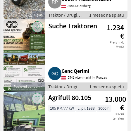
8054 Seiersberg
Traktor / Drugi
1 mesec na spletu
Oglas
traktor
Suche Traktoren
1.234
€
Preis inkl.
MwSt
Genc Qerimi
5541 Altenmarkt im Pongau
Traktor / Drugi
1 mesec na spletu
Poslovni ponudnik
traktor
Agrifull 80.105
13.000
€
105 KM/77 kW
L. pr. 1983
3000 h
DDV ni
terjalen