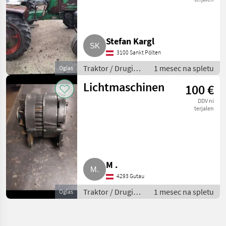
Stefan Kargl
3100 Sankt Pölten
Traktor / Drugi
1 mesec na spletu
Oglas
traktor
Lichtmaschinen
100 €
DDV ni
terjalen
M .
4293 Gutau
Traktor / Drugi
1 mesec na spletu
Oglas
traktor