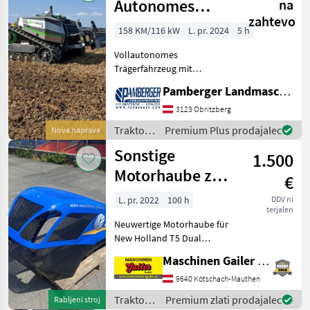
Autonomes
na
zahtevo
Trägerfahrzeug
158 KM/116 kW
L. pr. 2024
5 h
AgXeed AgBot
Vollautonomes
5.115T2
Trägerfahrzeug mit
Raupenlaufwerk 760mm,
Pamberger Landmaschinentechnik GmbH
angetrieben über
Dieselmotor welcher einen
3123 Obritzberg
Generator antreibt der 700V
Traktor /
Premium Plus prodajalec
Nova naprava
Spannung erzeugt
Sonstige
Sonstige
Antriebsstrang:
1.500
Motorhaube zu
€
New Holland
L. pr. 2022
100 h
DDV ni
terjalen
T5.95 Dual
Neuwertige Motorhaube für
Command
New Holland T5 Dual
Command. Passend für
Maschinen Gailer GmbH
folgende Modelle: * T5.75 *
T5.85 * T5.95 *T5.105
9640 Kötschach-Mauthen
*T5.115 * ohne
Traktor /
Premium zlati prodajalec
Rabljeni stroj
Scheinwerfer wie auf den B