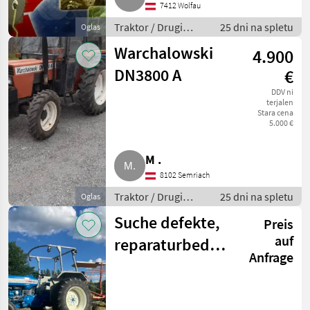
7412 Wolfau
Traktor / Drugi
25 dni na spletu
Oglas
traktor
Warchalowski
4.900
DN3800 A
€
DDV ni
terjalen
Stara cena
5.000 €
M .
8102 Semriach
Traktor / Drugi
25 dni na spletu
Oglas
traktor
Suche defekte,
Preis
auf
reparaturbedürftige
Anfrage
Traktoren Ford