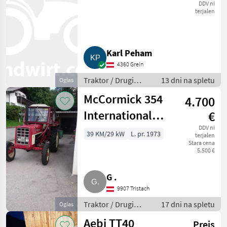
DDV ni
terjalen
Karl Peham
4360 Grein
Traktor / Drugi
13 dni na spletu
Oglas
traktor
McCormick 354
4.700
International
€
Traktor,
DDV ni
39 KM/29 kW
L. pr. 1973
terjalen
Stara cena
McCormick 354
5.500 €
G .
9907 Tristach
Traktor / Drugi
17 dni na spletu
Oglas
traktor
Aebi TT40
Preis