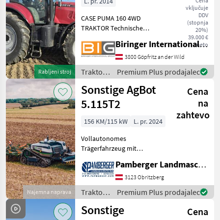
L. pr. 2014
Cena
vključuje
DDV
CASE PUMA 160 4WD
(stopnja
TRAKTOR Technische
20%)
Daten: * Baujahr: 2014 *
39.000 €
Biringer International GmbH
neto
Betriebsstunden: 9150h
Motor & Leistung: * Motor:
3800 Göpfritz an der Wild
6-Zylinder, 6, 7 l Turbo-
Traktor /
Premium Plus prodajalec
Rabljeni stroj
Diesel * Motorleistung: 160
Sonstige
Sonstige AgBot
P
Cena
5.115T2
na
zahtevo
156 KM/115 kW
L. pr. 2024
Vollautonomes
Trägerfahrzeug mit
Raupenlaufwerk 760mm,
Pamberger Landmaschinentechnik GmbH
angetrieben über
Dieselmotor welcher einen
3123 Obritzberg
Generator antreibt der 700V
Traktor /
Premium Plus prodajalec
Najemna naprava
Spannung erzeugt
Sonstige
Sonstige
Antriebsstrang:
Cena