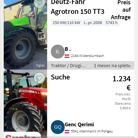
Deutz-Fahr
Preis
auf
Agrotron 150 TT3
Anfrage
150 KM/110 kW
L. pr. 2008
5743 h
B .
2164 Wildendürnbach
Traktor / Drugi
1 mesec na spletu
Oglas
traktor
Suche
1.234
€
Preis inkl.
MwSt
Stara cena
5.800 €
Genc Qerimi
5541 Altenmarkt im Pongau