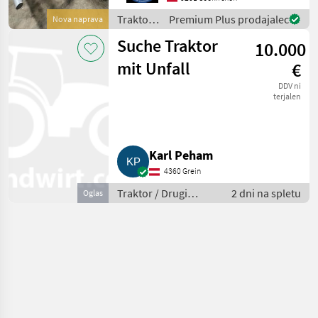
Zeitsparend und erhöhte
Traktor /
Premium Plus prodajalec
Nova naprava
Arbeitssicherheit da kein
Sonstige
verlasse
Suche Traktor
10.000
mit Unfall
€
DDV ni
terjalen
Karl Peham
4360 Grein
Traktor / Drugi
2 dni na spletu
Oglas
traktor