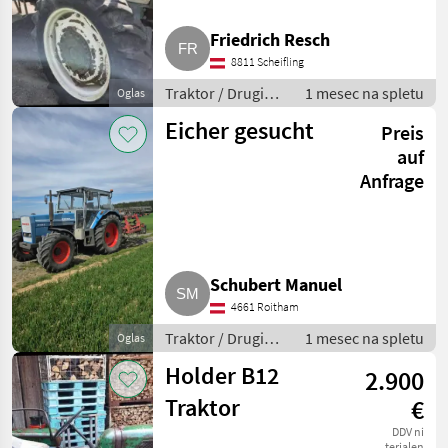
Friedrich Resch
8811 Scheifling
Traktor / Drugi
1 mesec na spletu
Oglas
traktor
Eicher gesucht
Preis
auf
Anfrage
Schubert Manuel
4661 Roitham
Traktor / Drugi
1 mesec na spletu
Oglas
traktor
Holder B12
2.900
Traktor
€
DDV ni
terjalen