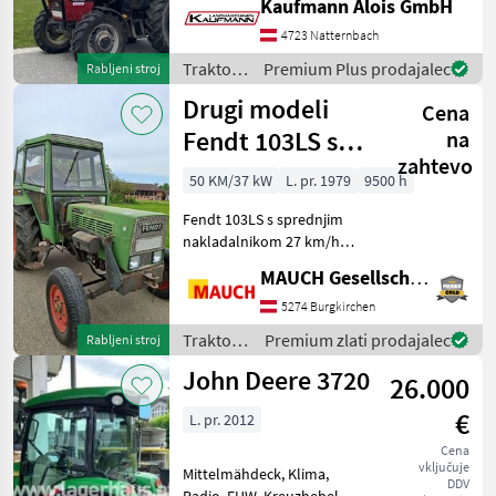
Kaufmann Alois GmbH
Multikuppler 3DW
Steuergeräte Die Fa.
4723 Natternbach
John Deere
5
Kaufmann zeigt Ihnen die
Traktor /
Premium Plus prodajalec
Rabljeni stroj
Maschine bzw. Gerät ger
Case IH
Antonio Carraro
3
Drugi modeli
Cena
Fendt 103LS s
na
Fiat
2
zahtevo
sprednjim
50 KM/37 kW
L. pr. 1979
9500 h
Prikaži
nakladalnikom
vse
Fendt 103LS s sprednjim
(15)
nakladalnikom 27 km/h
ZASEBNA PRODAJA –
MARKETPLACE
MAUCH Gesellschaft m.b.H. & Co.KG
TELEFONSKA ŠTEVILKA je
navedena ob SLIKAH. Na
5274 Burgkirchen
Ponudbe
Mali
Marketplace
splošno pripravljen za
trgovcev
oglasi
Traktor /
Premium zlati prodajalec
Rabljeni stroj
uporabo Traktor Drugi
Sonstige
John Deere 3720
traktor
26.000
€
L. pr. 2012
Cena
vključuje
Mittelmähdeck, Klima,
DDV