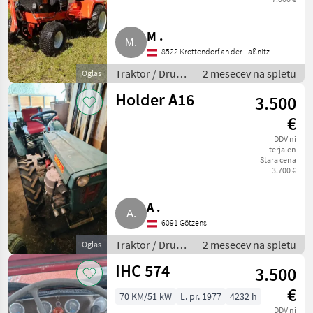
M .
8522 Krottendorf an der Laßnitz
Traktor / Drugi
2 mesecev na spletu
Oglas
traktor
Holder A16
3.500
€
DDV ni
terjalen
Stara cena
3.700 €
A .
6091 Götzens
Traktor / Drugi
2 mesecev na spletu
Oglas
traktor
IHC 574
3.500
€
70 KM/51 kW
L. pr. 1977
4232 h
DDV ni