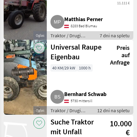
11.111 €
Matthias Perner
8283 Bad Blumau
Traktor / Drugi
7 dni na spletu
Oglas
traktor
Universal Raupe
Preis
auf
Eigenbau
Anfrage
40 KM/29 kW
1000 h
Bernhard Schwab
5730 mittersill
Traktor / Drugi
12 dni na spletu
Oglas
traktor
Suche Traktor
10.000
mit Unfall
€