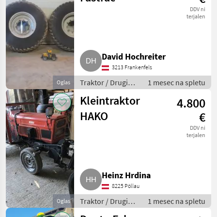
DDV ni
terjalen
David Hochreiter
3213 Frankenfels
Traktor / Drugi
1 mesec na spletu
Oglas
traktor
Kleintraktor
4.800
HAKO
€
DDV ni
terjalen
Heinz Hrdina
8225 Pöllau
Traktor / Drugi
1 mesec na spletu
Oglas
traktor