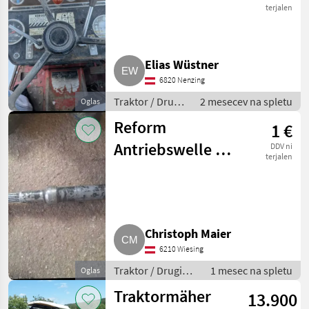
terjalen
Elias Wüstner
6820 Nenzing
Traktor / Drugi
2 mesecev na spletu
Oglas
traktor
Reform
1 €
Antriebswelle zu
DDV ni
terjalen
G4, Ersatzteil-
Nr. 900.280.218
Christoph Maier
6210 Wiesing
Traktor / Drugi
1 mesec na spletu
Oglas
traktor
Traktormäher
13.900