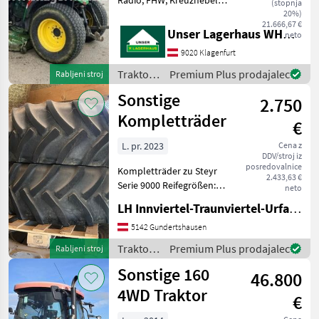
Radio, FHW, Kreuzhebel
(stopnja
Informieren Sie sich bitte
20%)
21.666,67 €
vor Fahrt-Antritt
Unser Lagerhaus WHG, Kärnten, Klagenfurt
neto
telefonisch, ob die von
9020 Klagenfurt
Ihnen angefragte Maschine
aktuell bei uns am Lage
Traktor /
Premium Plus prodajalec
Rabljeni stroj
John
Sonstige
2.750
Deere
Kompletträder
€
L. pr. 2023
Cena z
DDV/stroj iz
posredovalnice
Kompletträder zu Steyr
2.433,63 €
Serie 9000 Reifegrößen:
neto
480/65 R 24 vorne 600/65 R
LH Innviertel-Traunviertel-Urfahr eGen, Gundertshausen
34 hinten Traktor Drugi
traktor
5142 Gundertshausen
Traktor /
Premium Plus prodajalec
Rabljeni stroj
Sonstige
Sonstige 160
46.800
4WD Traktor
€