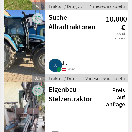
Traktor / Drugi
1 mesec na spletu
Oglas
traktor
Suche
10.000
Allradtraktoren
€
DDV ni
terjalen
J .
4020 Linz
Traktor / Drugi
2 mesecev na spletu
Oglas
traktor
Eigenbau
Preis
auf
Stelzentraktor
Anfrage