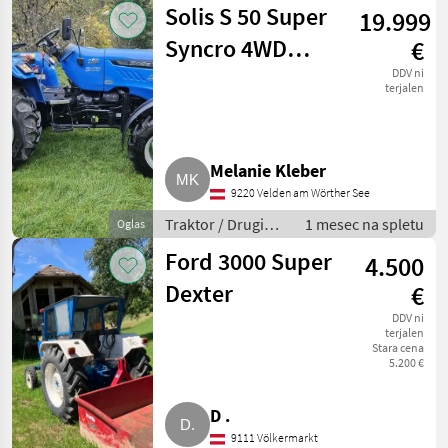
Solis S 50 Super
19.999
Syncro 4WD
€
Traktor
DDV ni
terjalen
Melanie Kleber
9220 Velden am Wörther See
Traktor / Drugi
1 mesec na spletu
Oglas
traktor
Ford 3000 Super
4.500
Dexter
€
DDV ni
terjalen
Stara cena
5.200 €
D .
9111 Völkermarkt