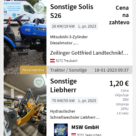
Sonstige
Sonstige Solis
Cena
S26
na
zahtevo
26 KM/19 kW
L. pr. 2023
Mitsubishi 3-Zylinder
Dieselmotor ,
Schalldämpfer im
Zeilinger Gottfried Landtechnikfachbetrieb
Motorraum, Ableitung nach
unten, Getriebe: 9 Vorwärts-
5272 Treubach
+ 9 Rückwärtsgänge,
Traktor / Sonstige
18-01-2023 09:37
Nova naprava
Antrieb: 4 WD (Allrad
Sonstige
zuschaltbar), Ac
1,20 €
Liebherr
Cena
vključuje
DDV
75 KM/55 kW
L. pr. 2025
(stopnja
20%)
Hydraulischer
1 € neto
Schnellwechsler Liebherr
5xx Umweltfreundlich da
MSW GmbH
keine Ölverluste mehr beim
Kuppelvorgang.
5201 Seekirchen