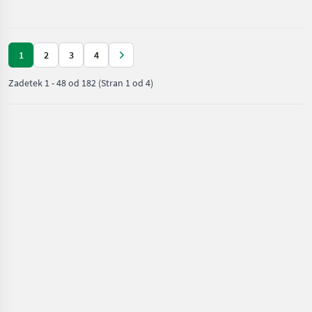
traktor
1
2
3
4
Zadetek
1
-
48
od
182
(Stran 1 od 4)