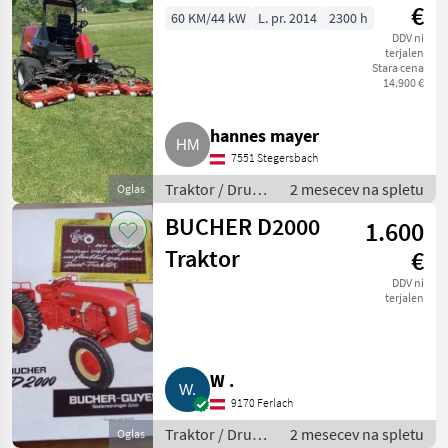
€
60 KM/44 kW
L. pr. 2014
2300 h
DDV ni
terjalen
Stara cena
14.900 €
hannes mayer
7551 Stegersbach
Traktor / Drugi
2 mesecev na spletu
Oglas
traktor
BUCHER D2000
1.600
Traktor
€
DDV ni
terjalen
W .
9170 Ferlach
Traktor / Drugi
2 mesecev na spletu
Oglas