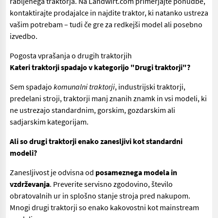
rabljenega traktorja. Na Landwirt.com primerjajte ponudbe,
kontaktirajte prodajalce in najdite traktor, ki natanko ustreza
vašim potrebam – tudi če gre za redkejši model ali posebno
izvedbo.
Pogosta vprašanja o drugih traktorjih
Kateri traktorji spadajo v kategorijo "Drugi traktorji"?
Sem spadajo
komunalni traktorji
, industrijski traktorji,
predelani stroji, traktorji manj znanih znamk in vsi modeli, ki
ne ustrezajo standardnim, gorskim, gozdarskim ali
sadjarskim kategorijam.
Ali so drugi traktorji enako zanesljivi kot standardni
modeli?
Zanesljivost je odvisna od
posameznega modela in
vzdrževanja
. Preverite servisno zgodovino, število
obratovalnih ur in splošno stanje stroja pred nakupom.
Mnogi drugi traktorji so enako kakovostni kot mainstream