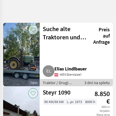
Suche alte
Preis
auf
Traktoren und
Anfrage
Zubehör
Elias Lindlbauer
4653 Eberstalzell
Traktor / Drugi
3 dni na spletu
Oglas
traktor
Steyr 1090
8.850
€
90 KM/66 kW
L. pr. 1973
8000 h
DDV ni
terjalen
Stara cena