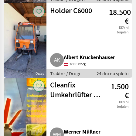
traktor
Holder C6000
18.500
€
DDV ni
terjalen
Albert Kruckenhauser
6300 Wörgl
Traktor / Drugi
24 dni na spletu
Oglas
traktor
Cleanfix
1.500
Umkehrlüfter für
€
Traktor
DDV ni
terjalen
Werner Müllner