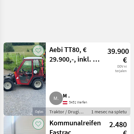
Aebi TT80, €
39.900
29.900,-, inkl. 4
€
Anbaugeräte, €
DDV ni
terjalen
39.900,-
M .
5451 Werfen
Traktor / Drugi
1 mesec na spletu
Oglas
traktor
Kommunalreifen
2.480
Fastrac
€