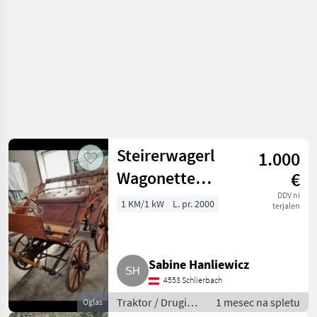
Steirerwagerl
1.000
Wagonette
€
Landauer
DDV ni
1 KM/1 kW
L. pr. 2000
terjalen
Sabine Hanliewicz
4553 Schlierbach
Traktor / Drugi
1 mesec na spletu
Oglas
traktor