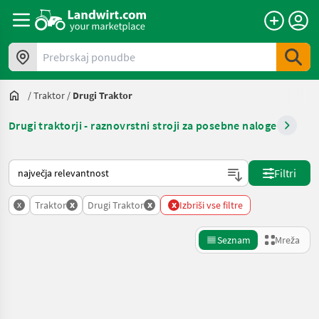
Prebrskaj ponudbe
/
Traktor
/
Drugi Traktor
Drugi traktorji - raznovrstni stroji za posebne naloge
Tako je razvrščeno na Landwirt.com
Filtri
x
x
x
x
Traktor
Drugi Traktor
Izbriši vse filtre
Seznam
Mreža
Natančnejše