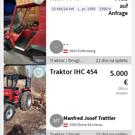
auf
33 KM/24 kW
L. pr. 1995
3390 h
Anfrage
- -
6943 Riefensberg
Traktor / Drugi
21 dni na spletu
Oglas
traktor
Traktor IHC 454
5.000
€
DDV ni
terjalen
Manfred Josef Trattler
9565 Ebene Reichenau
Traktor / Drugi
22 dni na spletu
Oglas