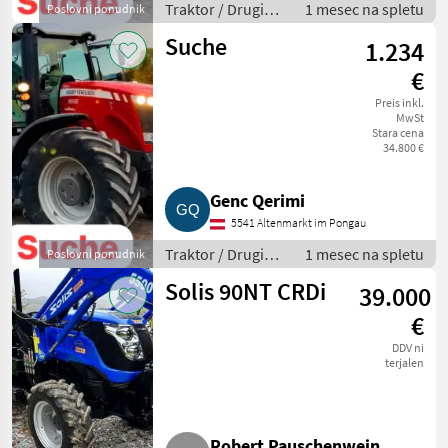
Traktor / Drugi
1 mesec na spletu
Poslovni ponudnik
traktor
Suche
1.234
€
Preis inkl.
MwSt
Stara cena
34.800 €
Genc Qerimi
5541 Altenmarkt im Pongau
Traktor / Drugi
1 mesec na spletu
Poslovni ponudnik
traktor
Solis 90NT CRDi
39.000
€
DDV ni
terjalen
Robert Pauschenwein