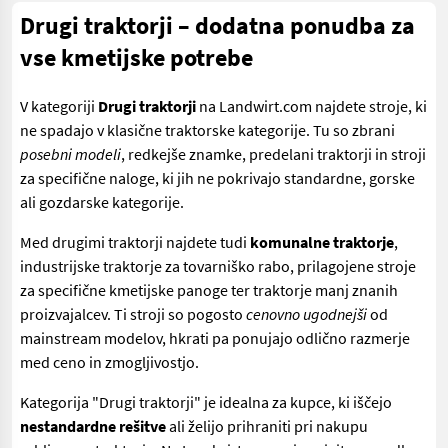
Drugi traktorji – dodatna ponudba za
vse kmetijske potrebe
V kategoriji
Drugi traktorji
na Landwirt.com najdete stroje, ki
ne spadajo v klasične traktorske kategorije. Tu so zbrani
posebni modeli
, redkejše znamke, predelani traktorji in stroji
za specifične naloge, ki jih ne pokrivajo standardne, gorske
ali gozdarske kategorije.
Med drugimi traktorji najdete tudi
komunalne traktorje
,
industrijske traktorje za tovarniško rabo, prilagojene stroje
za specifične kmetijske panoge ter traktorje manj znanih
proizvajalcev. Ti stroji so pogosto
cenovno ugodnejši
od
mainstream modelov, hkrati pa ponujajo odlično razmerje
med ceno in zmogljivostjo.
Kategorija "Drugi traktorji" je idealna za kupce, ki iščejo
nestandardne rešitve
ali želijo prihraniti pri nakupu