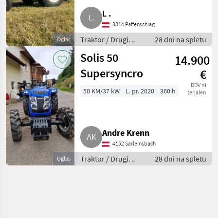
L .
3814 Paffenschlag
Traktor / Drugi
28 dni na spletu
Oglas
traktor
Solis 50
14.900
Supersyncro
€
DDV ni
50 KM/37 kW
L. pr. 2020
360 h
terjalen
Andre Krenn
4152 Sarleinsbach
Traktor / Drugi
28 dni na spletu
Oglas
traktor