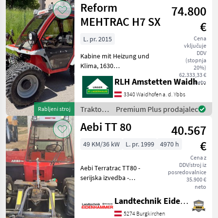
Reform
74.800
MEHTRAC H7 SX
€
L. pr. 2015
Cena
vključuje
DDV
Kabine mit Heizung und
(stopnja
Klima, 1630
20%)
Betriebsstunden Traktor
62.333,33 €
RLH Amstetten Waidhofen/Ybbs
neto
Kosilniki in gorski traktor
3340 Waidhofen a. d. Ybbs
Traktor /
Premium Plus prodajalec
Rabljeni stroj
Reform
Aebi TT 80
40.567
€
49 KM/36 kW
L. pr. 1999
4970 h
Cena z
DDV/stroj iz
Aebi Terratrac TT80 -
posredovalnice
serijska izvedba -
35.900 €
pnevmatike 31x15.50-15 AS
neto
NOVE - sprednji in zadnji
Landtechnik Eidenhammer GmbH
dvigalni mehanizem -
5274 Burgkirchen
električno