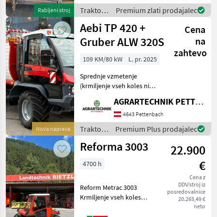
razbremenjevanje
Traktor /
Premium zlati prodajalec
Rabljeni stroj
priključkov - 3 krmil
Aebi
Aebi TP 420 +
Cena
Gruber ALW 320S
na
zahtevo
109 KM/80 kW
L. pr. 2025
Sprednje vzmetenje
(krmiljenje vseh koles ni
mogoče) Komfortni sedež
AGRARTECHNIK PETTENBACH GMBH
Sedež za sovoznika
Pnevmatike 425/55 R17
4643 Pettenbach
Mitas Dvojne pnevmatike
Traktor /
Premium Plus prodajalec
Nova naprava
285/80 R16 Avtomatska
Aebi
Reforma 3003
klimatsk
22.900
€
4700 h
Cena z
DDV/stroj iz
Reform Metrac 3003
posredovalnice
Krmiljenje vseh koles
20.265,49 €
Kabina z vrati in
neto
ogrevanjem 1 EW in 1 DW