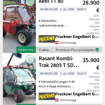
Aebi TT 80
28.900
€
49 KM/36 kW
L. pr. 1996
6400 h
Cena
vključuje
# hidravlično
DDV
razbremenjevanje
(stopnja
sprednjega dvigala #
20%)
24.083,33 €
sprednje dvigalo s
Pruckner Engelbert GmbH
neto
stranskim premikom #
3263 Randegg
pnevmatike 31x15.50-15 AS
# 2x dvokrmilni krmilni
Traktor /
Premium Plus prodajalec
Rabljeni stroj
mehanizem (1x zadaj, 1x
Aebi
Rasant Kombi-
35.900
Trak 2805 T SD 4
€
Hydro
84 KM/62 kW
L. pr. 2000
3152 h
Cena
vključuje
DDV
# hidrostatični pogon # 40
(stopnja
km/h # Pasje 4-kolesno
20%)
krmiljenje # Kabina s
29.916,67 €
Pruckner Engelbert GmbH
neto
klimatsko napravo # Motor
Kubota V3300 T #4-kolesna
3263 Randegg
zavora # Dokumenti vozila