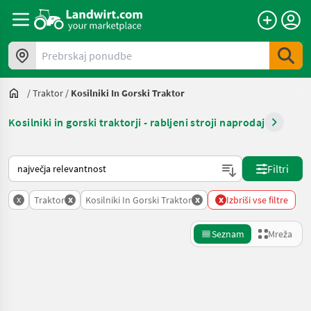
Prebrskaj ponudbe
/
Traktor
/
Kosilniki In Gorski Traktor
Kosilniki in gorski traktorji - rabljeni stroji naprodaj
Tako je razvrščeno na Landwirt.com
Filtri
x
x
x
x
Traktor
Kosilniki In Gorski Traktor
Izbriši vse filtre
Seznam
Mreža
Natančnejše