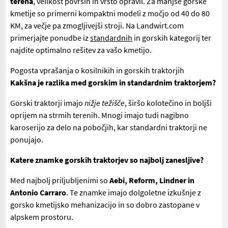
terena
, velikost površin in vrsto opravil. Za manjše gorske
kmetije so primerni kompaktni modeli z močjo od 40 do 80
KM, za večje pa zmogljivejši stroji. Na Landwirt.com
primerjajte ponudbe iz
standardnih
in gorskih kategorij ter
najdite optimalno rešitev za vašo kmetijo.
Pogosta vprašanja o kosilnikih in gorskih traktorjih
Kakšna je razlika med gorskim in standardnim traktorjem?
Gorski traktorji imajo
nižje težišče
, širšo kolotečino in boljši
oprijem na strmih terenih. Mnogi imajo tudi nagibno
karoserijo za delo na pobočjih, kar standardni traktorji ne
ponujajo.
Katere znamke gorskih traktorjev so najbolj zanesljive?
Med najbolj priljubljenimi so
Aebi, Reform, Lindner in
Antonio Carraro
. Te znamke imajo dolgoletne izkušnje z
gorsko kmetijsko mehanizacijo in so dobro zastopane v
alpskem prostoru.