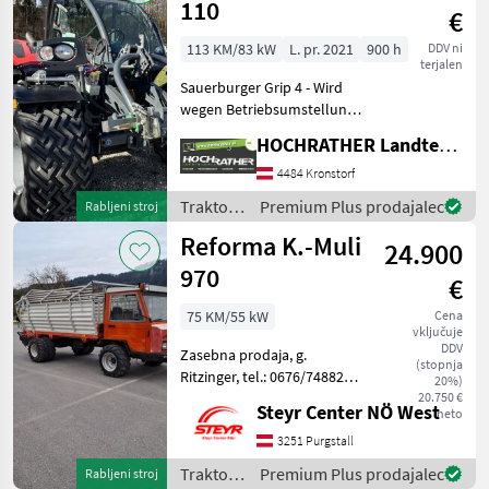
110
€
113 KM/83 kW
L. pr. 2021
900 h
DDV ni
terjalen
Sauerburger Grip 4 - Wird
wegen Betriebsumstellung
verkauft (Privatverkauf -
HOCHRATHER Landtechnik GmbH
Standort Filiale Aschbach)
Das Fahrzeug ist ein
4484 Kronstorf
Allroundtalent für den
Traktor /
Premium Plus prodajalec
Rabljeni stroj
ganzjährigen
Sonstige
Reforma K.-Muli
24.900
970
€
75 KM/55 kW
Cena
vključuje
DDV
Zasebna prodaja, g.
(stopnja
Ritzinger, tel.: 0676/7488257
20%)
Notranjost kabine
20.750 €
Steyr Center NÖ West
neto
potrebuje popravilo! STROJ
stoji pri kmetu doma!
3251 Purgstall
Reform Muli tip: 970 , letnik
Traktor /
Premium Plus prodajalec
Rabljeni stroj
1994 , z 5.350