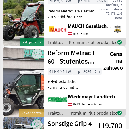
70 KM/51 kW
L. pr. 2016
1756 h
Cena z
DDV/stroj iz
posredovalnice
Reform Metrac H7RX, letnik
77.876,11 €
2016, približno 1.756
neto
delovnih ur, pnevmatike:
MAUCH Gesellschaft m.b.H. & Co.KG, Eben
33x15.50-15, klimatska
naprava, 2 krmilni sklopi,
5531 Eben
sprednji dvig, zadnji dvig, 2x
Traktor /
Premium zlati prodajalec
Rabljeni stroj
zgornji no
Reform
Reform Metrac H
Cena
60 - Stufenlos
na
zahtevo
hydrostatisch
61 KM/45 kW
L. pr. 2026
2 h
+ Hydrostatischer
Fahrantrieb mit
mechanischem 2-Stufen-
Wiedemayr Landtechnik GmbH
Getriebe und
elektrohydraulischer 2
9919 Heinfels/Sillian
Stufen-Umschaltung,
Traktor /
Premium Plus prodajalec
Nova naprava
Incheinrichtung,
Reform
Sonstige Grip 4
Hydrostatsteuerung
119.700
wahlweise automot