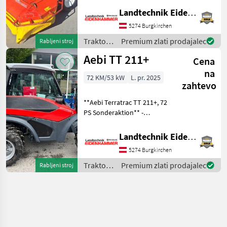
stanju ** - serijska izvedba -
Landtechnik Eidenhammer GmbH
sprednji in zadnji dvigalni
mehanizem - vlečna
5274 Burgkirchen
naprava - Dvojno delujoči
Traktor /
Premium zlati prodajalec
Rabljeni stroj
priključk
Reform
Aebi TT 211+
Cena
na
72 KM/53 kW
L. pr. 2025
zahtevo
**Aebi Terratrac TT 211+, 72
PS Sonderaktion** -
31x15.50-15 Terrabereifung,
- Vollsichtkabine mit
Landtechnik Eidenhammer GmbH
Klimaanlage - Komfortsitz -
5274 Burgkirchen
Radio - Rundumleuchte Led
Traktor /
Premium zlati prodajalec
Rabljeni stroj
Aebi