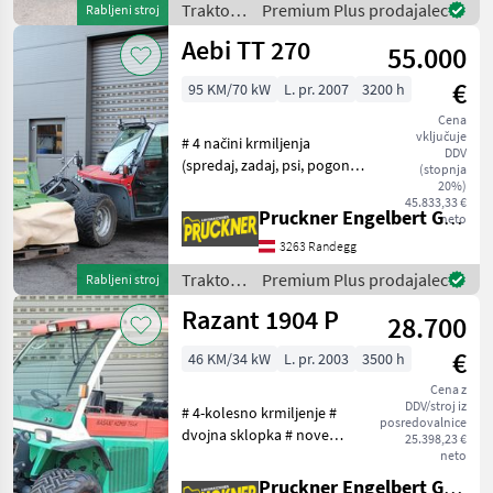
Traktor /
Premium Plus prodajalec
Rabljeni stroj
niso na
Rasant
Aebi TT 270
55.000
€
95 KM/70 kW
L. pr. 2007
3200 h
Cena
vključuje
# 4 načini krmiljenja
DDV
(spredaj, zadaj, psi, pogon
(stopnja
na vsa kolesa) # Klimatska
20%)
45.833,33 €
naprava # 40 km/h #
Pruckner Engelbert GmbH
neto
Vzmetna zavora # Na voljo
3263 Randegg
je certifikat tipa # Opravljen
servis
Traktor /
Premium Plus prodajalec
Rabljeni stroj
Aebi
Razant 1904 P
28.700
€
46 KM/34 kW
L. pr. 2003
3500 h
Cena z
DDV/stroj iz
# 4-kolesno krmiljenje #
posredovalnice
dvojna sklopka # nove
25.398,23 €
gume # vlečna kljuka #
neto
ojačene osi + različne
Pruckner Engelbert GmbH