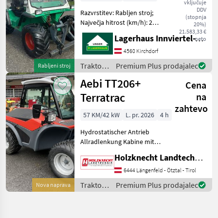
vključuje
DDV
Razvrstitev: Rabljen stroj;
(stopnja
Največja hitrost (km/h): 29;
20%)
Vrsta menjalnika: Ročni;
21.583,33 €
Lagerhaus Innviertel-Traunviertel-Urfahr eGen, Kirchdorf
neto
Hidravlični bočni pomik: Da;
Druge značilnosti stroja: Na
4560 Kirchdorf
voljo je račun od 8000€.
Traktor /
Premium Plus prodajalec
Rabljeni stroj
Rasant
Aebi TT206+
Cena
Terratrac
na
zahtevo
57 KM/42 kW
L. pr. 2026
4 h
Hydrostatischer Antrieb
Allradlenkung Kabine mit
Heizung und Klimaanlage
Holzknecht Landtechnik GmbH.
Fronthubwerk mit Hydr.
Geräteentlastung, Hydr.
6444 Längenfeld - Ötztal - Tirol
Seitenverschub Bereifung
Traktor /
Premium Plus prodajalec
Nova naprava
31x15.50-15 Ter
Aebi