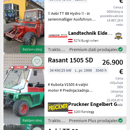
€
Cena z
DDV/stroj iz
!! Aebi TT 88 Hydro !! - in
posredovalnice
serienmäßiger Ausführung -
14.867,26 €
Kabine mit Heizung -
neto
Fronthubwerk mit
Landtechnik Eidenhammer GmbH
Seitenverschub - Ber.
5274 Burgkirchen
31x15.50-15 - Fahrbereit wie
steht - Priva
Traktor /
Premium zlati prodajalec
Rabljeni stroj
Aebi
Rasant 1505 SD
26.900
€
34 KM/25 kW
L. pr. 1996
3540 h
Cena
vključuje
# Kubota V1505 4-valjni
DDV
motor # Prednja/zadnja
(stopnja
hidravlika # Sprednji/zadnji
20%)
22.416,67 €
PTO # 3. Krmilno vezje
Pruckner Engelbert GmbH
neto
(priključki dw spredaj in
3263 Randegg
zadaj) # Vrh z
vetrobranskim steklom
Traktor /
Premium Plus prodajalec
Rabljeni stroj
Rasant