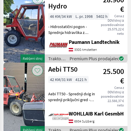
Hydro
€
46 KM/34 kW
L. pr. 1998
5402 h
Cena z
DDV/stroj iz
posredovalnice
- Hidrostatični pogon -
25.575,22 €
Sprednja hidravlika z
neto
razbremenitvijo priključkov
Paumann Landtechnik
- 2x DW in povratni vod brez
tlaka na sprednjem dvigalu
3300 Amstetten
- Pnevmatike 31x15.50-15
Traktor /
Premium Plus prodajalec
Rabljeni stroj
BKT Metr
Reform
Aebi TT50
25.500
€
42 KM/31 kW
4121 h
Cena z
DDV/stroj iz
Aebi TT50 - Sprednji dvig in
posredovalnice
sprednji priključni gred -
22.566,37 €
Kmetijska vodila - 2 dvojno
neto
delujoča krmilna naprava -
WOHLLAIB Karl GesmbH
Kmetijska vodila - 4131
6934 Sulzberg
delovnih ur - 7-pinski
Traktor /
Premium Plus prodajalec
Rabljeni stroj