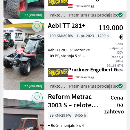
priključne naprave
3263 Randegg
Nove/rabljene na voljo na
zahtevo! Za dodatna
Traktor /
Premium Plus prodajalec
Rabljeni stroj
vprašan
Rasant
Aebi TT 281+
119.000
€
109 KM/80 kW
L. pr. 2023
1200 h
Cena
vključuje
Aebi TT281+ ✅ Motor VM
DDV
109 PS, stopnja 5 ✅
(stopnja
hidrostatični pogon,
20%)
99.166,67 €
menjalnik s sistemom T-
Pruckner Engelbert GmbH
neto
Traction ✅ sprednji
3263 Randegg
priključni gred z reverzno
prestavo ✅ Pnevmatike
Traktor /
Premium Plus prodajalec
Rabljeni stroj
440/50R
Aebi
Reform Metrac
Cena
3003 S – celoten
na
zahtevo
paket
39 KM/29 kW
3455 h
+ Ročni menjalnik s 4