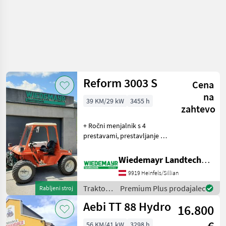
Reform 3003 S
Cena
na
39 KM/29 kW
3455 h
zahtevo
+ Ročni menjalnik s 4
prestavami, prestavljanje S-
L in V-R + Zavore na vseh
kolesih + Zaščitni okvir za
Wiedemayr Landtechnik GmbH
voznika s streho in
9919 Heinfels/Sillian
vetrobranskim steklom +
Pnevmatike 29x12,
Traktor /
Premium Plus prodajalec
Rabljeni stroj
Reform
Aebi TT 88 Hydro
16.800
56 KM/41 kW
3298 h