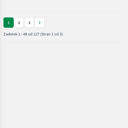
Reform
1
2
3
Zadetek
1
-
48
od
127
(Stran 1 od 3)