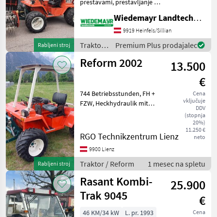
prestavami, prestavljanje S-
L in V-R + Zavore na vseh
Wiedemayr Landtechnik GmbH
kolesih + Zaščitni okvir za
voznika s streho in
9919 Heinfels/Sillian
vetrobranskim steklom +
Traktor /
Premium Plus prodajalec
Rabljeni stroj
Pnevmatike 29x12,
Reform
Reform 2002
13.500
€
744 Betriebsstunden, FH +
Cena
vključuje
FZW, Heckhydraulik mit
DDV
Zapfwelle, voll
(stopnja
funktionsfähig gebraucht
20%)
11.250 €
Traktor Kosilniki in gorski
RGO Technikzentrum Lienz
neto
traktor
9900 Lienz
Traktor / Reform
1 mesec na spletu
Rabljeni stroj
Rasant Kombi-
25.900
Trak 9045
€
46 KM/34 kW
L. pr. 1993
Cena