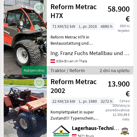
ca
Aebi
Reform Metrac
58.900
H7X
€
71 KM/52 kW
L. pr. 2016
4880 h
DDV ni
terjalen
Reform Metrac H7X in
Bestausstattung und
Serviceheftgepflegt. Motor:
Ing. Franz Fuchs Metallbau und Landtechnik GmbH & CoKG
VM 4-Zylinder -Turbo-
Diesel, Commonrail 71 PS
6364 Brixen im Thale
Getriebe: hydrostatischer
Traktor / Reform
2 dni na spletu
Rabljeni stroj
Fahrantrieb mit
Reform Metrac
13.900
2002
€
22 KM/16 kW
L. pr. 1980
3272 h
Cena z
DDV/stroj iz
posredovalnice
Komplettpaket in super
12.300,88 €
Zustand!!! Typenschein,
neto
Doppelmessermähwerk mit
Lagerhaus-Technik Bruck
res. garn. Bandrechen
Reform 3 Reihig,
5671 Bruck