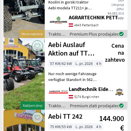
DDV
Kosilni in gorski traktor
(stopnja
Aebi modela TT211+ je
20%)
zmogljivo in sodobno
94.083,33 €
AGRARTECHNIK PETTENBACH GMBH
neto
vozilo, ki je bilo posebej
razvito za potrebe
4643 Pettenbach
kmetijstva in alpskega
Traktor /
Premium Plus prodajalec
Nova naprava
terena. Z impresivno močjo
Aebi
Aebi Auslauf
Cena
Aktion auf TT
na
zahtevo
206+ und TT
57 KM/42 kW
L. pr. 2026
4 h
211+
Nur noch wenige Fahrzeuge
verfügbar Standort in 5621
St.Veit im Pongau Traktor
Landtechnik Eidenhammer GmbH
Kosilniki in gorski traktor
5274 Burgkirchen
Traktor /
Premium zlati prodajalec
Rabljeni stroj
Aebi
Aebi TT 242
144.900
€
75 KM/55 kW
L. pr. 2026
4 h