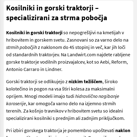
Kosilniki in gorski traktorji –
specializirani za strma pobočja
Kosilniki in gorski traktorji
so nepogrešljivi na kmetijah v
hribovitem in gorskem svetu. Zasnovani so za varno delo na
strmih pobočjih
z naklonom do 45 stopinj in več, kar jih loči
od standardnih traktorjev. Na Landwirt.com najdete rabljene
gorske traktorje vodilnih proizvajalcev, kot so Aebi, Reform,
Antonio Carraro in Lindner.
Gorski traktorji se odlikujejo z
nizkim težiščem
, široko
kolotečino in pogon na vsa štiri kolesa za maksimalni
oprijem. Mnogi modeli imajo tudi
hidravlično nagibanje
karoserije
, kar omogoča varno delo na izjemno strmih
terenih. Za košnjo travnikov v hribovitem svetu so idealni
specializirani kosilniki s prednjim ali zadnjim priključkom.
Pri izbiri gorskega traktorja je pomembno upoštevati
naklon