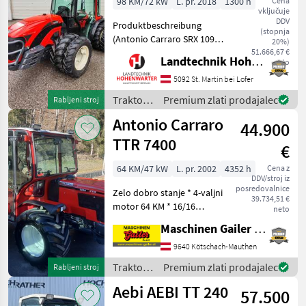
98 KM/72 kW
L. pr. 2018
1300 h
Cena
vključuje
DDV
Produktbeschreibung
(stopnja
(Antonio Carraro SRX 10900
20%)
R) Ich freue mich, Ihnen im
51.666,67 €
Landtechnik Hohenwarter GmbH
neto
Maschinenzentrum St.
Martin den Antonio Carraro
5092 St. Martin bei Lofer
SRX 10900 R ausführlich
Traktor /
Premium zlati prodajalec
Rabljeni stroj
vorzustellen und
Antonio
Antonio Carraro
44.900
Carraro
TTR 7400
€
64 KM/47 kW
L. pr. 2002
4352 h
Cena z
DDV/stroj iz
posredovalnice
Zelo dobro stanje * 4-valjni
39.734,51 €
motor 64 KM * 16/16
neto
hitrostni menjalnik s
Maschinen Gailer GmbH
pogonskim menjalnikom *
Reverzibilni sedežni sistem
9640 Kötschach-Mauthen
* Zaprta kabina z zračnim
Traktor /
Premium zlati prodajalec
Rabljeni stroj
sedežem in r
Antonio
Aebi AEBI TT 240
57.500
Carraro