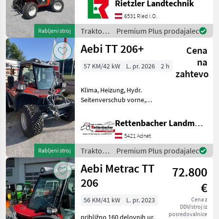
Rietzler Landtechnik
spredaj 1 DW zadaj
6531 Ried I.O.
Opcijsko: Kosilni
mehanizem Trakasti grablji
Traktor /
Premium Plus prodajalec
Rabljeni stroj
Krožni grablji
Reform
Aebi TT 206+
Cena
na
57 KM/42 kW
L. pr. 2026
2 h
zahtevo
Klima, Heizung, Hydr.
Seitenverschub vorne,
Hilholder, Parkbremse,
Steuergerät 4 pogon:
Rettenbacher Landmaschinen
štirikolesni pogon,
5421 Adnet
brezstopenjski menjalnik,
število vrtljajev kardanske
Traktor /
Premium Plus prodajalec
Rabljeni stroj
gredi
Aebi
Aebi Metrac TT
72.800
206
€
56 KM/41 kW
L. pr. 2023
Cena z
DDV/stroj iz
posredovalnice
približno 160 delovnih ur,