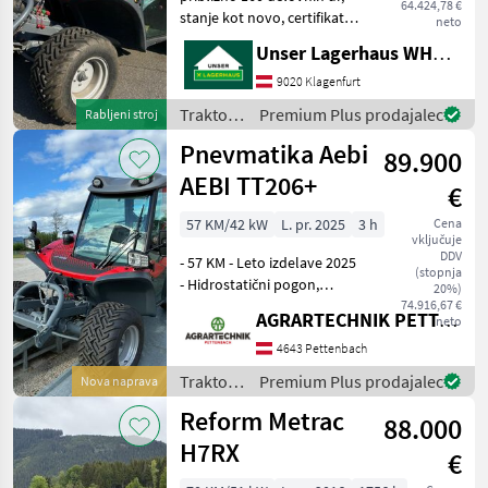
64.424,78 €
stanje kot novo, certifikat o
neto
skladnosti, navodila za
Unser Lagerhaus WHG, Kärnten, Klagenfurt
uporabo (421) Takoj na
voljo!!!! Pred odhodom vas
9020 Klagenfurt
prosimo, da se po telefonu
Traktor /
Premium Plus prodajalec
Rabljeni stroj
prepri
Aebi
Pnevmatika Aebi
89.900
AEBI TT206+
€
57 KM/42 kW
L. pr. 2025
3 h
Cena
vključuje
DDV
- 57 KM - Leto izdelave 2025
(stopnja
- Hidrostatični pogon,
20%)
hitrost 40 km/h - Motor
74.916,67 €
AGRARTECHNIK PETTENBACH GMBH
neto
Kubota - Pnevmatike
31x15.50 - 15 Terra - Zaprta
4643 Pettenbach
kabina - Ogrevanje, sistem
Traktor /
Premium Plus prodajalec
Nova naprava
za odmrzovan
Aebi
Reform Metrac
88.000
H7RX
€