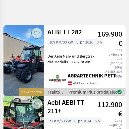
AEBI TT 282
169.900
€
109 KM/80 kW
L. pr. 2026
3 h
Cena
vključuje
Der Aebi Mäh- und Bergtrak
DDV
des Modells TT282 ist ein
(stopnja
leistungsstarkes und
20%)
141.583,33 €
vielseitiges Fahrzeug, das
AGRARTECHNIK PETTENBACH GMBH
neto
speziell für anspruchsvolle
4643 Pettenbach
Arbeiten in der
Landwirtschaft und i
Traktor /
Premium Plus prodajalec
Nova naprava
Aebi
Aebi AEBI TT
112.900
211+
€
72 KM/53 kW
L. pr. 2024
5 h
Cena
vključuje