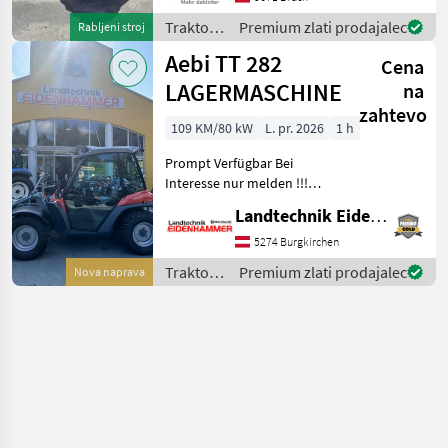
Lombardini Motor
Traktor /
Premium zlati prodajalec
Rabljeni stroj
Kaufpreis inkl. 13% Mwst.
Reform
Aebi TT 282
Wir bitten t
Cena
LAGERMASCHINE
na
zahtevo
109 KM/80 kW
L. pr. 2026
1 h
Prompt Verfügbar Bei
Interesse nur melden !!!
Standort in 5621 St.Veit im
Landtechnik Eidenhammer GmbH
Pongau !!! Aebi Terratrac
TT282 !!! - in serienmässiger
5274 Burgkirchen
Ausführung - 109PS -
Traktor /
Premium zlati prodajalec
Nova naprava
Aebi