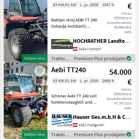
€
83 KM/61 kW
L. pr. 2008
3547 h
Cena z
DDV/stroj iz
Rabljen stroj AEBI TT 240
posredovalnice
(lokacija Aschbach)
50.884,96 €
Oprema: + Leto izdelave
neto
2008 + 3547 obratovalnih ur
HOCHRATHER Landtechnik GmbH
+ 4-valjni turbomotor z 82
4484 Kronstorf
PS + Prednji in zadnji
priključni gred
Traktor /
Premium Plus prodajalec
Rabljeni stroj
Aebi
Aebi TT240
54.000
€
83 KM/61 kW
L. pr. 2009
2886 h
Cena z
DDV/stroj iz
Schöner Aebi TT 240 voll
posredovalnice
funktionstauglich und
47.787,61 €
Pickertauglich - frischer
neto
Service inkl. hydrualischem
Hauser Ges.m.b.H & Co.KG
Oberlenker und
6361 Hopfgarten
Weistedreieck.
serienmäßige Ausführung *
Traktor /
Premium Plus prodajalec
Rabljeni stroj