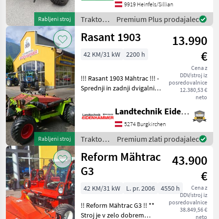
geschlossen mit Klima
9919 Heinfels/Sillian
Anlage + Bereifung Alliance
Traktor /
Premium Plus prodajalec
Rabljeni stroj
31x15, 50-15 +
Reform
Rasant 1903
Fronthubwerk in
13.990
€
42 KM/31 kW
2200 h
Cena z
DDV/stroj iz
!!! Rasant 1903 Mähtrac !!! -
posredovalnice
Sprednji in zadnji dvigalni
12.380,53 €
mehanizem - Pnevmatike:
neto
26x12 00.12 - Takoj
Landtechnik Eidenhammer GmbH
pripravljen za vožnjo !!
5274 Burgkirchen
LOKACIJA: ST. VEIT IM
PONGAU !! *
Traktor /
Premium zlati prodajalec
Rabljeni stroj
Rasant
Reform Mähtrac
43.900
G3
€
42 KM/31 kW
L. pr. 2006
4550 h
Cena z
DDV/stroj iz
posredovalnice
!! Reform Mähtrac G3 !! **
38.849,56 €
Stroj je v zelo dobrem
neto