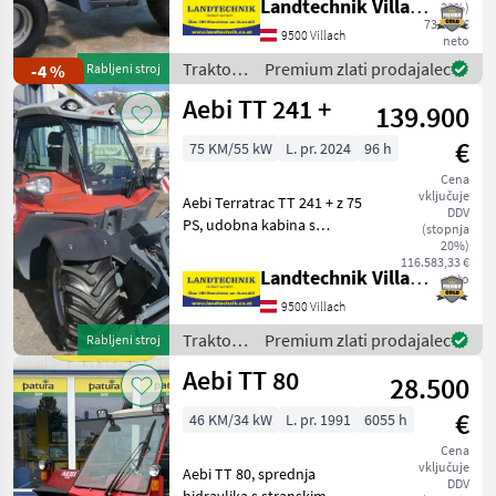
Landtechnik Villach GmbH
20%)
Antonio Carraro
17
pnevmatike: 31x15.50-15 / 6
73.520 €
9500 Villach
Terra, kabina s polnim
neto
Rasant
8
pregledom, opre
Traktor /
Premium zlati prodajalec
-4 %
Rabljeni stroj
Aebi
Aebi TT 241 +
139.900
Sonstige
4
€
75 KM/55 kW
L. pr. 2024
96 h
Carraro
2
Cena
vključuje
Prikaži
Aebi Terratrac TT 241 + z 75
DDV
vse (8)
PS, udobna kabina s
(stopnja
klimatsko napravo in
20%)
116.583,33 €
MARKETPLACE
naslonjalom za roko za
Landtechnik Villach GmbH
neto
voznika, brezstopenjski
Ponudbe
Mali
9500 Villach
hidrostatični pogon z
Marketplace
trgovcev
oglasi
dvema mehanskima
Traktor /
Premium zlati prodajalec
Rabljeni stroj
prestavam
Aebi
Aebi TT 80
28.500
€
46 KM/34 kW
L. pr. 1991
6055 h
Cena
vključuje
Aebi TT 80, sprednja
DDV