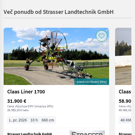
Več ponudb od Strasser Landtechnik GmbH
predstavitveni stroj
Claas Liner 1700
Claas 
31.900 €
58.900
Cena vključuje DDV (stopnja 20%)
Cena vključ
26.583,33 € neto
49.083,33 € 
L. pr. 2026
10 h
660 cm
46 KM/3
Strasser Landtechnik GmbH
Strasser 