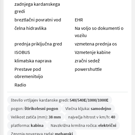
zadnjega kardanskega
gredi
breztlačni povratni vod
EHR
čelna hidravlika
Na voljo so dokumenti o
vozilu
prednja priključna gred
vzmetena prednja os
ISOBUS
Vzmetenje kabine
klimatska naprava
zračni sedež
Prestave pod
powershuttle
obremenitvijo
Radio
število vrtljajev kardanske gredi:
540/540E/1000/1000E
pogon:
štirikolesni pogon
Vlečna kljuka:
samodejno
Velikost zatiča (mm):
38 mm
največja hitrost v km/h:
40
platforma:
kabina
Navzkrižna krmilna ročica:
električni
Zgornja povezava zadaj:
mehanski