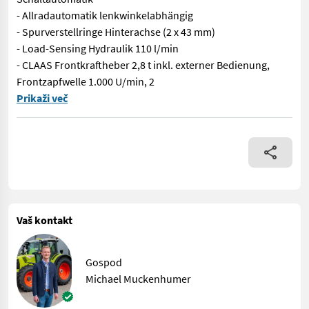
- Allradautomatik lenkwinkelabhängig
- Spurverstellringe Hinterachse (2 x 43 mm)
- Load-Sensing Hydraulik 110 l/min
- CLAAS Frontkraftheber 2,8 t inkl. externer Bedienung,
Frontzapfwelle 1.000 U/min, 2
- 4-Zylinder FPT Motor mit max. 135 PS (121 PS Nennleistung),
Prikaži več
Vaš kontakt
Gospod
Michael Muckenhumer