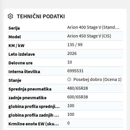
TEHNIČNI PODATKI
Arion 400 Stage V (Standard / CIS / CIS+)
Serija
Arion 450 Stage V (CIS)
Model
135 / 99
KM / kW
2026
Leto izdelave
10
Delovne ure
6995531
Interna številka
Posebej dobro (Ocena 1)
Stanje
480/65R28
Sprednja pnevmatika
600/65R38
zadnje pnevmatike
100
globina profila sprednjih pnevmatik (%)
100
globina profila zadnjih pnevmatik (%)
0
Krmilne enote EW (skupaj)