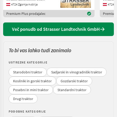
4724 Zgornja Avstrija
4724 Zg
Premium Plus prodajalec
Premium 
Več ponudb od Strasser Landtechnik GmbH
To bi vas lahko tudi zanimalo
USTREZNE KATEGORIJE
Starodobni traktor
Sadjarski in vinogradniški traktor
Kosilniki in gorski traktor
Gozdarski traktor
Posebni in mini traktor
Standardni traktor
Drugi traktor
PODOBNE KATEGORIJE