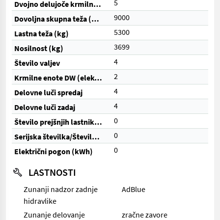
5
Dvojno delujoče krmilne enote (skupaj)
9000
Dovoljna skupna teža (kg)
5300
Lastna teža (kg)
3699
Nosilnost (kg)
4
Število valjev
2
Krmilne enote DW (električne)
4
Delovne luči spredaj
4
Delovne luči zadaj
0
Število prejšnjih lastnikov
0
Serijska številka/Številka šasije
0
Električni pogon (kWh)
LASTNOSTI
Zunanji nadzor zadnje
AdBlue
hidravlike
Zunanje delovanje
zračne zavore