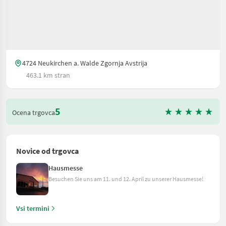
4724 Neukirchen a. Walde Zgornja Avstrija
463.1 km stran
5
Ocena trgovca
Novice od trgovca
Hausmesse
Besuchen Sie uns am 11. und 12. April zu unserer Hausmesse!
Vsi termini