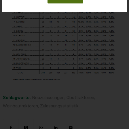
Schlagworte:
Neuzulassungen
,
Obsttraktoren
,
Weinbautraktoren
,
Zulassungsstatistik