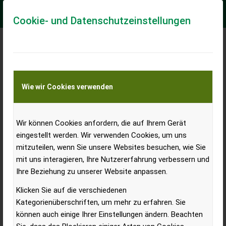
Cookie- und Datenschutzeinstellungen
Zulassungsstatistik in
Österreich: Obst- und
Wie wir Cookies verwenden
Weinbautraktoren Jänner bis
Dezember 2019
Wir können Cookies anfordern, die auf Ihrem Gerät
eingestellt werden. Wir verwenden Cookies, um uns
mitzuteilen, wenn Sie unsere Websites besuchen, wie Sie
Von Jänner bis Dezember 2019 sind in Österreich
mit uns interagieren, Ihre Nutzererfahrung verbessern und
302 Obst- und Weinbautraktoren neu zugelassen
Ihre Beziehung zu unserer Website anpassen.
worden. Das sind um 75 Stück oder 33 % mehr als im
Klicken Sie auf die verschiedenen
Vergleich zum Vorjahreszeitraum.
Kategorienüberschriften, um mehr zu erfahren. Sie
können auch einige Ihrer Einstellungen ändern. Beachten
Mit einer Steigerung von 19,4 Prozent (+ 13 Stück) im