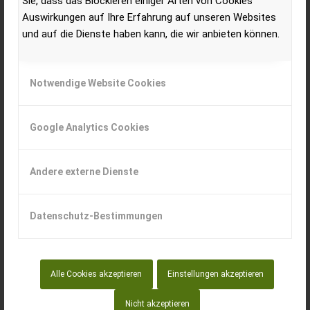
Sie, dass das Blockieren einiger Arten von Cookies
Auswirkungen auf Ihre Erfahrung auf unseren Websites
Alle Länder – Österreich, Deutschland sowie Slowenien
und auf die Dienste haben kann, die wir anbieten können.
– hat die Pandemie mehr oder minder gleich im Griff. In
Österreich und Deutschland gibt es für Landwirte
Investitionsförderungen und Begünstigungen – in
Notwendige Website Cookies
Deutschland noch zusätzlich dazu eine generelle MwSt-
Senkung.
Google Analytics Cookies
Andere externe Dienste
Datenschutz-Bestimmungen
Alle Cookies akzeptieren
Einstellungen akzeptieren
Nicht akzeptieren