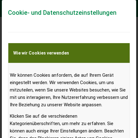
Cookie- und Datenschutzeinstellungen
Zulassungen von Traktoren in
Österreich, Deutschland &
Wie wir Cookies verwenden
Slowenien!
Wir können Cookies anfordern, die auf Ihrem Gerät
eingestellt werden. Wir verwenden Cookies, um uns
„Andere Länder andere Sitten“ könnte man auch sagen
mitzuteilen, wenn Sie unsere Websites besuchen, wie Sie
wenn man einen Blick auf den Traktorenmarkt der
mit uns interagieren, Ihre Nutzererfahrung verbessern und
Ihre Beziehung zu unserer Website anpassen.
Nachbarländer Slowenien und Deutschland wirft. Der
deutsche Markt ist prozentuell gesehen doppelt so
Klicken Sie auf die verschiedenen
stark gestiegen wie der österreichische, hingegen gab
Kategorienüberschriften, um mehr zu erfahren. Sie
können auch einige Ihrer Einstellungen ändern. Beachten
es einen Absturz über das Dreifache in Slowenien.