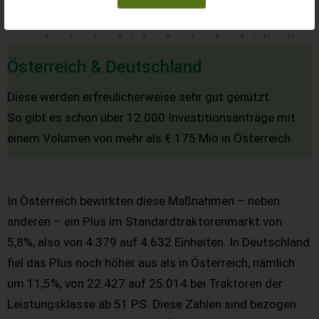
Österreich & Deutschland
Diese werden erfreulicherweise sehr gut genützt.
So gibt es schon über 12.000 Investitionsanträge mit
einem Volumen von mehr als € 175 Mio in Österreich.
In Österreich bewirkten diese Maßnahmen – neben
anderen – ein Plus im Standardtraktorenmarkt von
5,8%, also von 4.379 auf 4.632 Einheiten. In Deutschland
fiel das Plus noch höher aus als in Österreich, nämlich
um 11,5%, von 22.427 auf 25.014 bei Traktoren der
Leistungsklasse ab 51 PS. Diese Zahlen sind bezogen