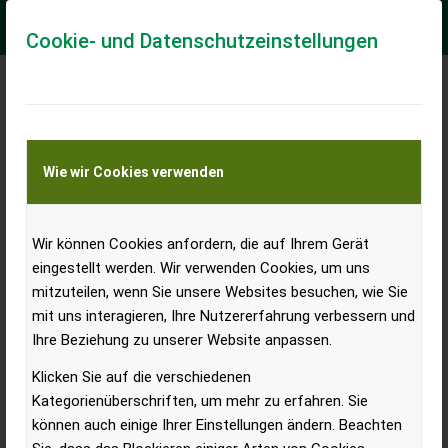
Cookie- und Datenschutzeinstellungen
Unterreiner Forsttage 2023 –
Der Mittelstand lässt sich
Wie wir Cookies verwenden
auch von Schneemassen
nicht beeindrucken
Wir können Cookies anfordern, die auf Ihrem Gerät
eingestellt werden. Wir verwenden Cookies, um uns
mitzuteilen, wenn Sie unsere Websites besuchen, wie Sie
mit uns interagieren, Ihre Nutzererfahrung verbessern und
Das Unterreiner-Team und mehr als 6.000 Besucher
Ihre Beziehung zu unserer Website anpassen.
zeigten sich unbeeindruckt von widrigen
Klicken Sie auf die verschiedenen
Wetterverhältnissen: Die kürzlich abgehaltenen
Kategorienüberschriften, um mehr zu erfahren. Sie
Unterreiner Forsttage demonstrierten eindrucksvoll
können auch einige Ihrer Einstellungen ändern. Beachten
die Entschlossenheit und Leistungsfähigkeit, selbst