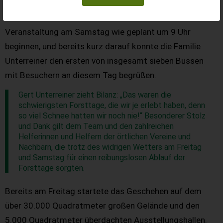
bewies das Unterreiner-Team eine bemerkenswerte
Einsatzbereitschaft. Dank eines Kraftaktes konnte die
Veranstaltung am Samstag wie geplant um 9 Uhr
beginnen, und bereits kurz darauf konnte die Familie
Unterreiner den ersten von insgesamt sieben Bussen
mit Besuchern an diesem Tag begrüßen.
Gert Unterreiner zieht Bilanz: „Das waren die
schwierigsten Forsttage, die wir je erlebt haben, denn
so viel Schnee hatten wir noch nie!“ Besonderer Stolz
und Dank gilt dem Team und den zahlreichen
Helferinnen und Helfern der örtlichen Vereine und
Nachbarn, die trotz des widrigen Wetters am Freitag
und Samstag für einen reibungslosen Ablauf der
Forsttage sorgten.
Bereits am Freitag startete das Geschehen auf dem
über 30.000 Quadratmeter großen Gelände und den
5.000 Quadratmeter überdachten Ausstellungshallen.