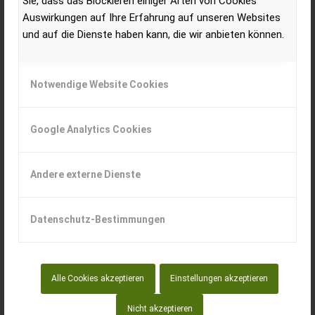
Sie, dass das Blockieren einiger Arten von Cookies
inmitten von Schneemassen.
Auswirkungen auf Ihre Erfahrung auf unseren Websites
und auf die Dienste haben kann, die wir anbieten können.
Notwendige Website Cookies
Google Analytics Cookies
Andere externe Dienste
Datenschutz-Bestimmungen
Trotz anhaltender Schneefälle am Freitag, die die ganze
Nacht andauerten und am Samstagmorgen für mehr als
Alle Cookies akzeptieren
Einstellungen akzeptieren
50 cm Neuschnee auf Maschinen und Wegen sorgten,
Nicht akzeptieren