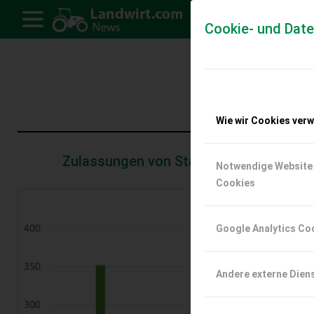
Cookie- und Dat
Traktorzu
Wie wir Cookies ver
Zulassungen von Standardtraktoren im 1
Notwendige Website
Cookies
Google Analytics Co
Andere externe Dien