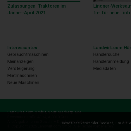
Zulassungen: Traktoren im
Lindner-Werksaus
Jänner-April 2021
frei für neue Lint
Interessantes
Landwirt.com Hän
Gebrauchtmaschinen
Händlersuche
Kleinanzeigen
Händleranmeldung
Versteigerung
Mediadaten
Mietmaschinen
Neue Maschinen
Landwirt.com GmbH, your marketplace
Rechbauerstraße 4/1/4, A-8010 Graz
Alle Angaben ohne Gewähr – Druck- und Satzfehler vorbehalten.
marktpl
Diese Seite verwendet Cookies, um die W
© Copyright 2026 Landwirt.com GmbH Alle Rechte vorbehalten.