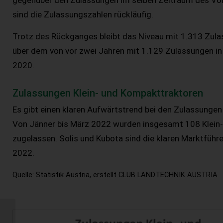
gegenüber den Zulassungen im selben Zeitraum des Vorj
sind die Zulassungszahlen rückläufig.
Trotz des Rückganges bleibt das Niveau mit 1.313 Zula
über dem von vor zwei Jahren mit 1.129 Zulassungen i
2020.
Zulassungen Klein- und Kompakttraktoren
Es gibt einen klaren Aufwärtstrend bei den Zulassungen
Von Jänner bis März 2022 wurden insgesamt 108 Klein
zugelassen. Solis und Kubota sind die klaren Marktführe
2022.
Quelle: Statistik Austria, erstellt CLUB LANDTECHNIK AUSTRIA
Spurführungssysteme
– Potential und