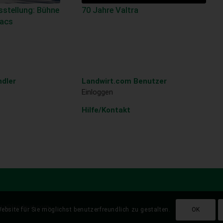
stellung: Bühne
70 Jahre Valtra
racs
dler
Landwirt.com Benutzer
Einloggen
Hilfe/Kontakt
atz@landwirt.com
ebsite für Sie möglichst benutzerfreundlich zu gestalten.
OK