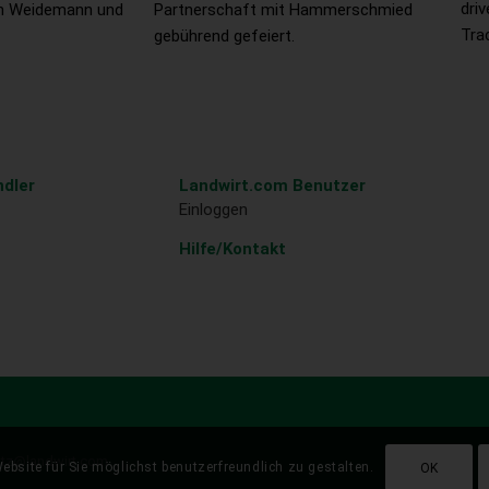
driv
on Weidemann und
Partnerschaft mit Hammerschmied
Tra
gebührend gefeiert.
dler
Landwirt.com Benutzer
Einloggen
Hilfe/Kontakt
atz@landwirt.com
ebsite für Sie möglichst benutzerfreundlich zu gestalten.
OK