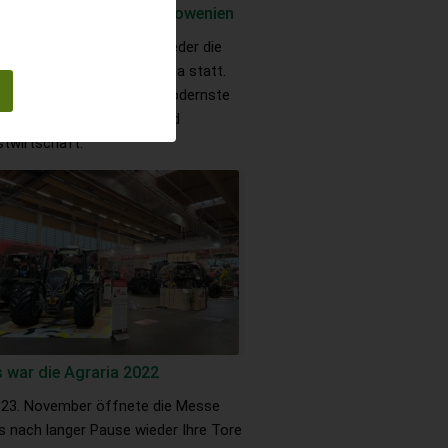
rungsmittelmesse in Slowenien
 24. - 29. August findet wieder die
A Messe in Gornja Radgona statt.
r 1.700 präsentieren die modernste
hnologien für die Land- und
stwirtschaft.
 war die Agraria 2022
23. November öffnete die Messe
s nach langer Pause wieder Ihre Tore