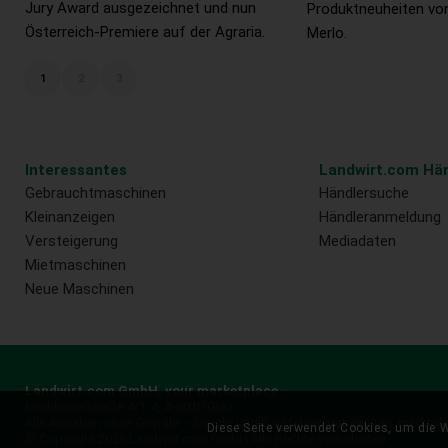
Jury Award ausgezeichnet und nun
Produktneuheiten v
Österreich-Premiere auf der Agraria.
Merlo.
1
2
3
Interessantes
Landwirt.com Hän
Gebrauchtmaschinen
Händlersuche
Kleinanzeigen
Händleranmeldung
Versteigerung
Mediadaten
Mietmaschinen
Neue Maschinen
Landwirt.com GmbH, your marketplace
Rechbauerstraße 4/1/4, A-8010 Graz
Alle Angaben ohne Gewähr – Druck- und Satzfehler vorbehalten.
marktpl
Diese Seite verwendet Cookies, um die W
© Copyright 2026 Landwirt.com GmbH Alle Rechte vorbehalten.