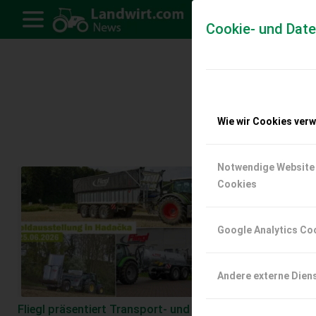
Cookie- und Dat
Wie wir Cookies ver
Notwendige Website
Cookies
Google Analytics Co
Andere externe Dien
Fliegl präsentiert Transport- und
Fliegl definiert Tra