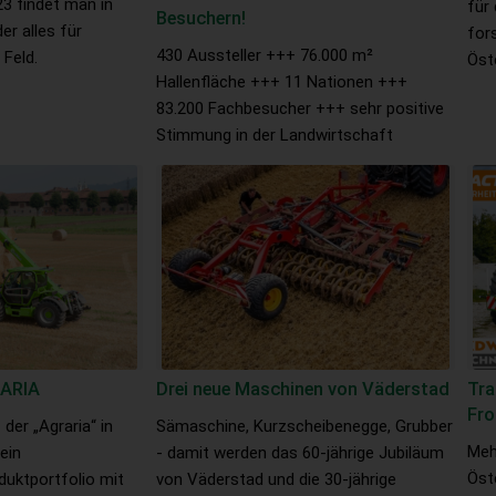
23 findet man in
für
Besuchern!
r alles für
for
430 Aussteller +++ 76.000 m²
 Feld.
Öst
Hallenfläche +++ 11 Nationen +++
83.200 Fachbesucher +++ sehr positive
Stimmung in der Landwirtschaft
ARIA
Drei neue Maschinen von Väderstad
Tr
Fro
der „Agraria“ in
Sämaschine, Kurzscheibenegge, Grubber
Meh
ein
- damit werden das 60-jährige Jubiläum
Öst
duktportfolio mit
von Väderstad und die 30-jährige