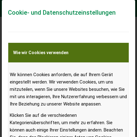
Cookie- und Datenschutzeinstellungen
MAUCH GOES AGRARIA
Wie wir Cookies verwenden
Mauch ist natürlich vor Ort auf der „Agraria“ in
Wels. Wie gewohnt sind wir stolz darauf Ihnen
Wir können Cookies anfordern, die auf Ihrem Gerät
unser breitgefächertes Produktportfolio
eingestellt werden. Wir verwenden Cookies, um uns
präsentieren zu dürfen. Mit dabei haben wir jede
mitzuteilen, wenn Sie unsere Websites besuchen, wie Sie
mit uns interagieren, Ihre Nutzererfahrung verbessern und
Menge Produktneuheiten für Sie parat
.
Ihre Beziehung zu unserer Website anpassen.
Darunter die neuen 7-Meter Weidemann Teleskoplader
Klicken Sie auf die verschiedenen
T7035 und T7042. Diese sind mit ihrer Nutzlast von 3,5
Kategorienüberschriften, um mehr zu erfahren. Sie
t bis 4,2 t geradezu prädestiniert für den schweren
können auch einige Ihrer Einstellungen ändern. Beachten