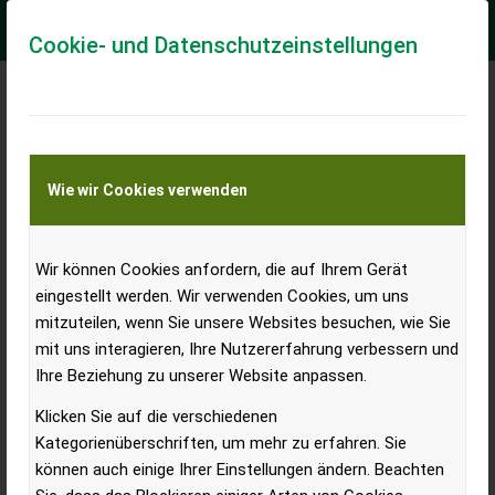
Cookie- und Datenschutzeinstellungen
Drei neue Maschinen von
Väderstad
Wie wir Cookies verwenden
Sämaschine, Kurzscheibenegge, Grubber – am
Wir können Cookies anfordern, die auf Ihrem Gerät
eingestellt werden. Wir verwenden Cookies, um uns
Stand der Firma Hammerschmied werden gleich
mitzuteilen, wenn Sie unsere Websites besuchen, wie Sie
drei neue Geräte von Väderstad vorgestellt.
mit uns interagieren, Ihre Nutzererfahrung verbessern und
Damit werden das 60-jährige Jubiläum von
Ihre Beziehung zu unserer Website anpassen.
Väderstad und die 30-jährige Partnerschaft mit
Klicken Sie auf die verschiedenen
Hammerschmied gebührend gefeiert.
Kategorienüberschriften, um mehr zu erfahren. Sie
können auch einige Ihrer Einstellungen ändern. Beachten
Die Proceed vereinfacht die Aussaat