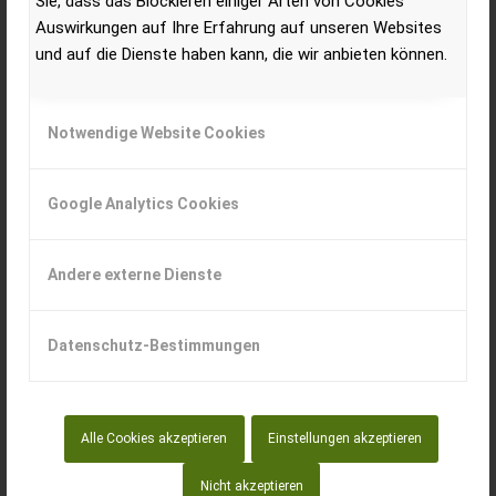
Sie, dass das Blockieren einiger Arten von Cookies
Auswirkungen auf Ihre Erfahrung auf unseren Websites
und auf die Dienste haben kann, die wir anbieten können.
Notwendige Website Cookies
Im Zeitraum Jänner bis August 2023 wurden 3.008
Standardtraktoren im Österreich zugelassen. Ganz oben
Google Analytics Cookies
auf der Liste stehen die Marken STEYR, John Deere und
New Holland.
Andere externe Dienste
Marktanteil der Top-10-Marken bei den
Datenschutz-Bestimmungen
Zulassungen 2023
STEYR ist nach wie vor unumstritten an der Spitze und
Alle Cookies akzeptieren
Einstellungen akzeptieren
hat den höchsten Marktanteil mit 20,9 %, gefolgt von
John Deere und New Holland.
Nicht akzeptieren