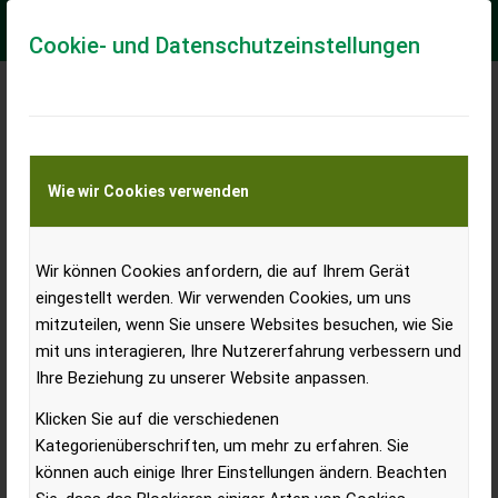
Cookie- und Datenschutzeinstellungen
BIO AUSTRIA: Geleakter
Entwurf zu neuer Gentechnik
Wie wir Cookies verwenden
inakzeptabel
Wir können Cookies anfordern, die auf Ihrem Gerät
eingestellt werden. Wir verwenden Cookies, um uns
Bio-Dachverband verabschiedet Resolution;
mitzuteilen, wenn Sie unsere Websites besuchen, wie Sie
Transparenz und Entscheidungsfreiheit in Gefahr;
mit uns interagieren, Ihre Nutzererfahrung verbessern und
Ihre Beziehung zu unserer Website anpassen.
drohende Patentrechtsklagen: Saatgutvermehrung
wird für LandwirtInnen zu Hochrisikoprojekt
Klicken Sie auf die verschiedenen
Kategorienüberschriften, um mehr zu erfahren. Sie
Der Dachverband der europäischen Bio-Verbände, IFOAM
können auch einige Ihrer Einstellungen ändern. Beachten
Europe, hat am 21. Juni in seiner Generalversammlung in