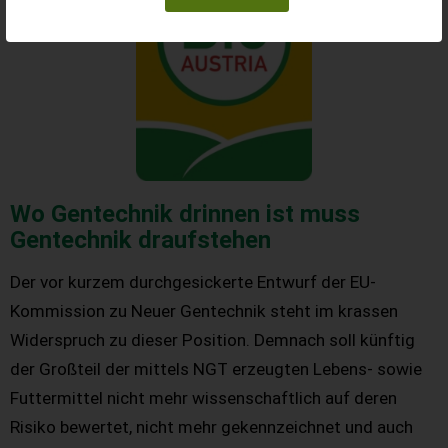
Wo Gentechnik drinnen ist muss
Gentechnik draufstehen
Der vor kurzem durchgesickerte Entwurf der EU-
Kommission zu Neuer Gentechnik steht im krassen
Widerspruch zu dieser Position. Demnach soll künftig
der Großteil der mittels NGT erzeugten Lebens- sowie
Futtermittel nicht mehr wissenschaftlich auf deren
Risiko bewertet, nicht mehr gekennzeichnet und auch