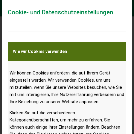
Cookie- und Datenschutzeinstellungen
Beim großen Woodstock der
Blasmusik gibt STEYR® den
Wie wir Cookies verwenden
Takt vor
Wir können Cookies anfordern, die auf Ihrem Gerät
eingestellt werden. Wir verwenden Cookies, um uns
Mittendrin statt nur dabei: beim Woodstock der
mitzuteilen, wenn Sie unsere Websites besuchen, wie Sie
Blasmusik, das von 27. bis 30. Juni 2024 in Ort im
mit uns interagieren, Ihre Nutzererfahrung verbessern und
Ihre Beziehung zu unserer Website anpassen.
Innkreis stattfindet, sind vier STEYR® Traktoren
stark im Einsatz und leisten vor, während und nach
Klicken Sie auf die verschiedenen
dem Festival verlässliche und tatkräftige
Kategorienüberschriften, um mehr zu erfahren. Sie
können auch einige Ihrer Einstellungen ändern. Beachten
Unterstützung.