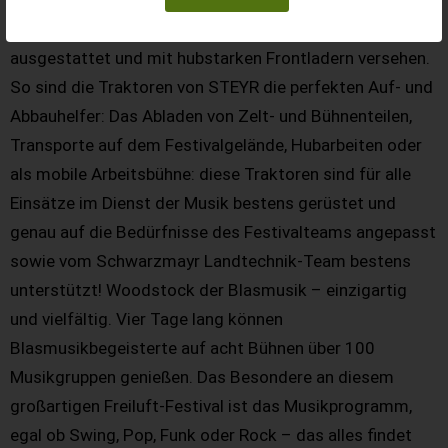
können“, so Christoph Steinmassl, Marketing Manager
bei Steyr Traktoren. Die Maschinen sind bestens
ausgestattet und mit hubstarken Frontladern versehen.
So sind die Traktoren von STEYR die perfekten Auf- und
Abbauhelfer: Das Abladen von Zelt- und Bühnenteilen,
Transporte auf dem Festivalgelände, Hubarbeiten oder
als mobile Arbeitsbühne: diese Traktoren sind für alle
Einsätze im Dienst der Musik bestens gerüstet und
genau auf die Bedürfnisse des Festivalteams angepasst
sowie vom Schwarzmayr Landtechnik-Team bestens
unterstützt! Woodstock der Blasmusik – einzigartig
und vielfältig. Vier Tage lang können
Blasmusikbegeisterte auf acht Bühnen über 100
Musikgruppen genießen. Das Besondere an diesem
großartigen Freiluft-Festival ist das Musikprogramm,
egal ob Swing, Pop, Funk oder Rock – das alles findet