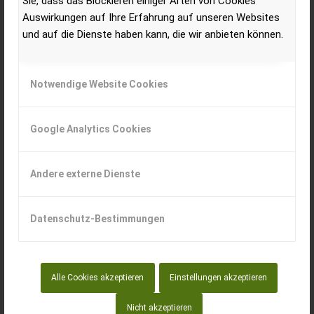
Sie, dass das Blockieren einiger Arten von Cookies
Auswirkungen auf Ihre Erfahrung auf unseren Websites
und auf die Dienste haben kann, die wir anbieten können.
Notwendige Website Cookies
Google Analytics Cookies
Andere externe Dienste
Datenschutz-Bestimmungen
„Mit einem 4110 Expert CVT und 4140 Expert CVT,
einem 6150 Profi CVT sowie einem 6175 Impuls CVT
Alle Cookies akzeptieren
Einstellungen akzeptieren
sind wir optimal aufgestellt, um flexibel agieren zu
Nicht akzeptieren