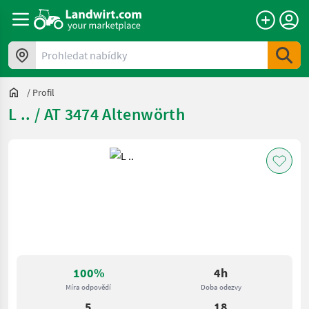
Prohledat nabídky
/
Profil
L .. / AT 3474 Altenwörth
100%
4h
Míra odpovědí
Doba odezvy
5
18