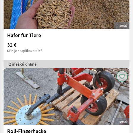
Inzerát
Hafer für Tiere
32 €
DPH je neaplikovateľné
2 měsíců online
Inzerát
Roll-Fingerhacke