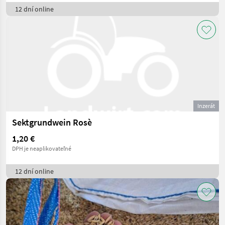
12 dní online
Inzerát
Sektgrundwein Rosè
1,20 €
DPH je neaplikovateľné
12 dní online