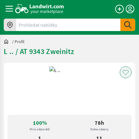
Prohledat nabídky
/
Profil
L .. / AT 9343 Zweinitz
100%
78h
Míra odpovědí
Doba odezvy
1
11