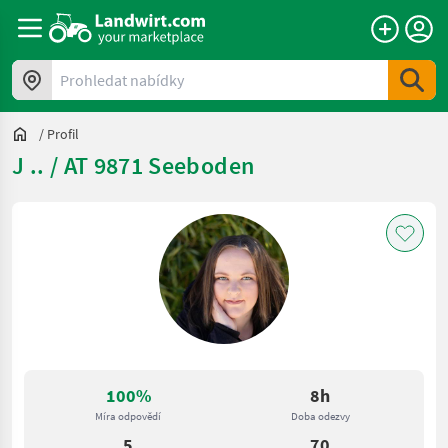
Prohledat nabídky
/
Profil
J .. / AT 9871 Seeboden
100%
8h
Míra odpovědí
Doba odezvy
5
70