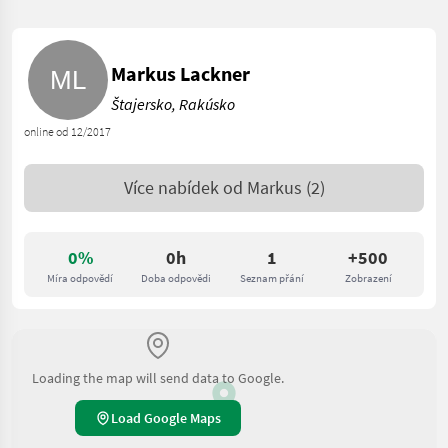
Markus Lackner
Štajersko, Rakúsko
online od 12/2017
Více nabídek od
Markus
(2)
0%
0h
1
+500
Míra odpovědí
Doba odpovědi
Seznam přání
Zobrazení
Loading the map will send data to Google.
Load Google Maps