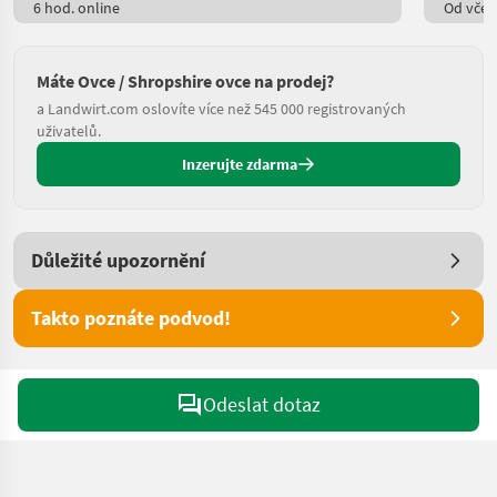
6 hod. online
Od včere
Máte Ovce / Shropshire ovce na prodej?
a Landwirt.com oslovíte více než 545 000 registrovaných
uživatelů.
Inzerujte zdarma
Důležité upozornění
Takto poznáte podvod!
Odeslat dotaz