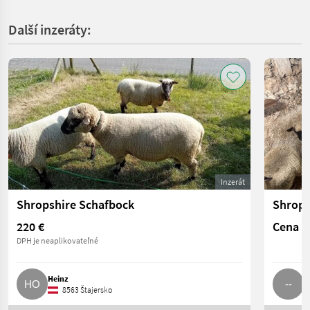
Další inzeráty:
Inzerát
Shropshire Schafbock
Shrops
220 €
Cena n
DPH je neaplikovateľné
Heinz
-
8563 Štajersko