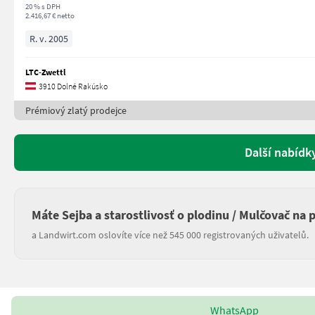
20 % s DPH
2.416,67 € netto
R. v. 2005
LTC-Zwettl
3910 Dolné Rakúsko
Prémiový zlatý prodejce
Další nabídk
Máte Sejba a starostlivosť o plodinu / Mulčovač na 
a Landwirt.com oslovíte více než 545 000 registrovaných uživatelů.
WhatsApp