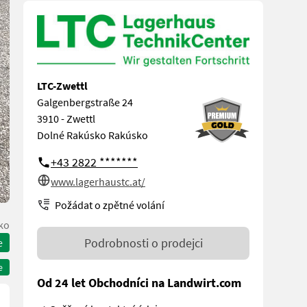
LTC-Zwettl
Galgenbergstraße 24
3910 - Zwettl
Dolné Rakúsko Rakúsko
+43 2822 *******
www.lagerhaustc.at/
Požádat o zpětné volání
ko
Podrobnosti o prodejci
e
e
Od 24 let Obchodníci na Landwirt.com