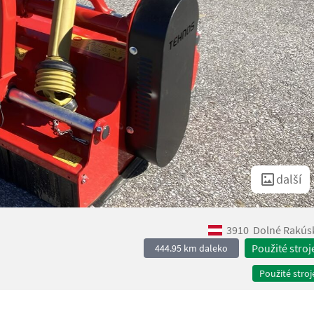
další
3910
Dolné Rakús
Použité stroj
444.95 km daleko
Použité stroj