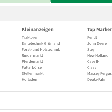
Kleinanzeigen
Top Marke
Traktoren
Fendt
Erntetechnik Grünland
John Deere
Forst- und Holztechnik
Steyr
Rindermarkt
New Holland
Pferdemarkt
Case IH
Futterbörse
Claas
Stellenmarkt
Massey Fergu
Hofladen
Deutz-Fahr