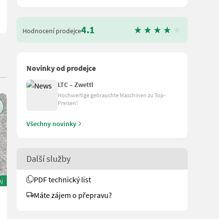
4.1
Hodnocení prodejce
Novinky od prodejce
LTC – Zwettl
Hochwertige gebrauchte Maschinen zu Top-
Preisen!
Všechny novinky
Další služby
PDF technický list
oj
Máte zájem o přepravu?
Maschio Bisonte 300
3.990 €