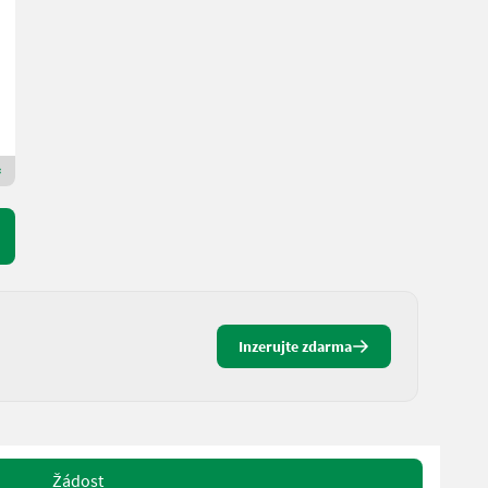
20 % s DPH
3.325 € netto
R. v. 2020
LTC-Zwettl
3910 Dolné Rakúsko
Prémiový zlatý prodejce
Inzerujte zdarma
Žádost