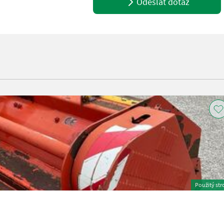
Odeslat dotaz
Použitý str