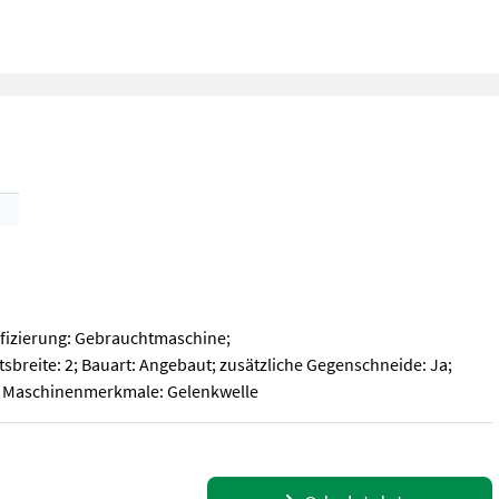
ifizierung: Gebrauchtmaschine;
eite: 2; Bauart: Angebaut; zusätzliche Gegenschneide: Ja;
ere Maschinenmerkmale: Gelenkwelle
fizierung: Gebrauchtmaschine; Seriennummer/Fahrgestellnummer: MU