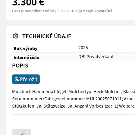
3.300 €
DPH je neaplikovateľné
/ 3.300 € DPH je neaplikovateľné
TECHNICKÉ ÚDAJE
2025
Rok výroby
DB! Privatverkauf
Interné číslo
POPIS
Přeložit
Mulchart: Hammerschlegel; Mulchertyp: Heck-Mulcher; Klass
Seriennummer/Fahrgestellnummer: MUL20025071911; Arbeitsbr
Stützkufen: Ja; Stützwalze: Ja; Anzahl Vorbesitzer: 1; Weit
Mulchart: Hammerschlegel; Mulchertyp: Heck-Mulcher; Klassi