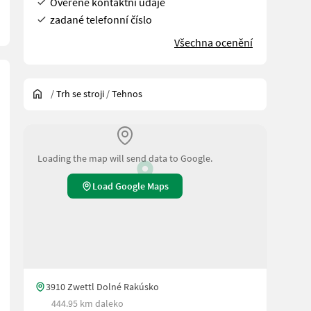
Ověřené kontaktní údaje
zadané telefonní číslo
Všechna ocenění
/
Trh se stroji
/
Tehnos
Loading the map will send data to Google.
Load Google Maps
L20025071911; Arbeitsbreite: 2; Bauart: Angebaut; zusätzliche Ge
3910 Zwettl Dolné Rakúsko
444.95 km daleko