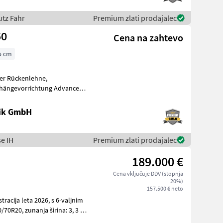
utz Fahr
Premium zlati prodajalec
50
Cena na zahtevo
5 cm
erer Rückenlehne,
hängevorrichtung Advanced
etooth LED Lichtpaket Luxu
nik GmbH
se IH
Premium zlati prodajalec
189.000 €
Cena vključuje DDV (stopnja
20%)
157.500 € neto