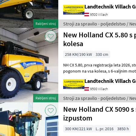
Landtechnik Villach
9500 Villach
Stroji za spravilo - poljedelstvo / N
Rabljeni stroj
New Holland CX 5.80 s
kolesa
258 KM/190 kW
330 cm
NH CX 5.80, prva registracija leta 2026, stroj s 5 stresalniki, izvedba s
pogonom na vsa kolesa, s 6-valjnim motorjem FTP, rezervoar za zrnje:
8300 litrov, iztočna c
Landtechnik Villach
9500 Villach
Stroji za spravilo - poljedelstvo / N
Rabljeni stroj
New Holland CX 5090 s
izpustom
300 KM/221 kW
L. pr. 2016
3850 h