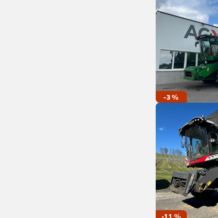
-3 %
-11 %