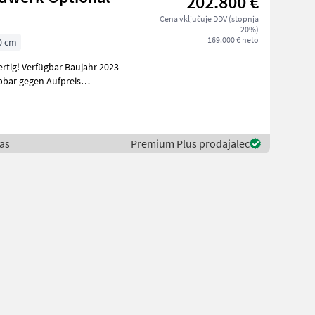
202.800 €
Cena vključuje DDV (stopnja
20%)
169.000 € neto
0 cm
fügbar Baujahr 2023
aas
Premium Plus prodajalec