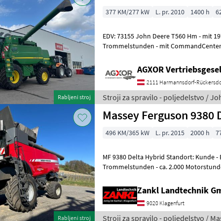
377 KM/277 kW
L. pr. 2010
1400 h
6
EDV: 73155 John Deere T560 Hm - mit 1978 Motorstunden - mit 1400
Trommelstunden - mit CommandCenter - mit AHK hinten - mit
Multikuppler - mit Hillmaster
AGXOR Vertriebsgesel
2111 Harmannsdorf-Rückersdo
Stroji za spravilo - poljedelstvo / J
Rabljeni stroj
Massey Ferguson 9380 
496 KM/365 kW
L. pr. 2015
2000 h
7
MF 9380 Delta Hybrid Standort: Kunde - Baujahr 2015 - ca. 1.400
Trommelstunden - ca. 2.000 Motorstund
496 PS - 1.000 Liter Kraftst
Zankl Landtechnik 
9020 Klagenfurt
Stroji za spravilo - poljedelstvo / 
Rabljeni stroj