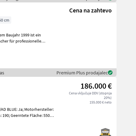
Cena na zahtevo
50 cm
m Baujahr 1999 ist ein
cher für professionelle
n u
aas
Premium Plus prodajalec
186.000 €
Cena vključuje DDV (stopnja
20%)
155.000 € neto
/AD BLUE: Ja; Motorhersteller:
190; Geerntete Fläche: 550;