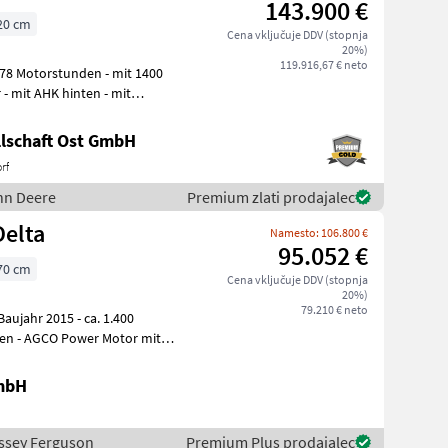
143.900 €
20 cm
Cena vključuje DDV (stopnja
20%)
119.916,67 € neto
lschaft Ost GmbH
rf
ohn Deere
Premium zlati prodajalec
Delta
Namesto: 106.800 €
95.052 €
70 cm
Cena vključuje DDV (stopnja
20%)
79.210 € neto
en - AGCO Power Motor mit
GmbH
Massey Ferguson
Premium Plus prodajalec