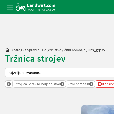
/
Stroji Za Spravilo - Poljedelstvo
/
Žitni Kombajn
/
Chx_grp35
Tržnica strojev
Tako je razvrščeno na Landwirt.com
x
x
x
x
Stroji Za Spravilo Poljedelstvo
Zitni Kombajn
Izbriši v