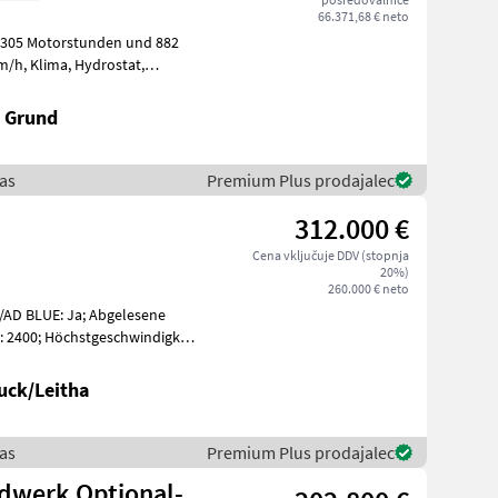
66.371,68 € neto
k Grund
aas
Premium Plus prodajalec
312.000 €
Cena vključuje DDV (stopnja
20%)
260.000 € neto
F/AD BLUE: Ja; Abgelesene
: 2400; Höchstgeschwindigkeit
uck/Leitha
aas
Premium Plus prodajalec
idwerk Optional-