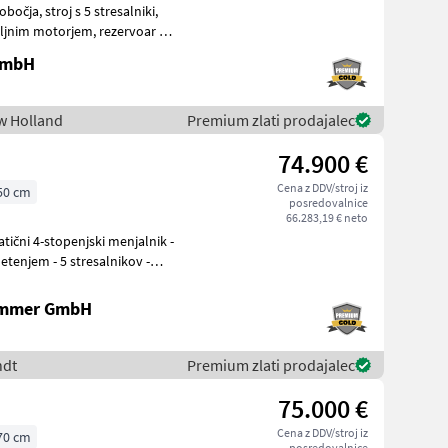
tresalniki,
 GmbH
ew Holland
Premium zlati prodajalec
74.900 €
Cena z DDV/stroj iz
50 cm
posredovalnice
66.283,19 € neto
tatični 4-stopenjski menjalnik -
tenjem - 5 stresalnikov -
ammer GmbH
ndt
Premium zlati prodajalec
75.000 €
Cena z DDV/stroj iz
70 cm
posredovalnice