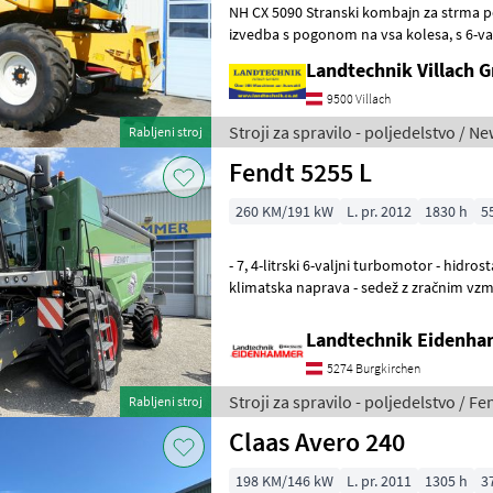
NH CX 5090 Stranski kombajn za strma pobočja, stroj s 5 s
izvedba s pogonom na vsa kolesa, s 6-valjnim motorjem, rezervoar za
zrnje: 8300 litrov, izpustna
Landtechnik Villach
9500 Villach
Stroji za spravilo - poljedelstvo / N
Rabljeni stroj
Fendt 5255 L
260 KM/191 kW
L. pr. 2012
1830 h
5
- 7, 4-litrski 6-valjni turbomotor - hidros
klimatska naprava - sedež z zračnim vzme
drobilnik in razmetavaln
Landtechnik Eidenh
5274 Burgkirchen
Stroji za spravilo - poljedelstvo / Fe
Rabljeni stroj
Claas Avero 240
198 KM/146 kW
L. pr. 2011
1305 h
3