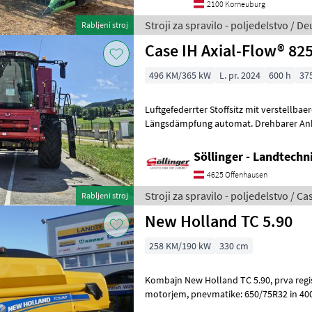
2100 Korneuburg
Stroji za spravilo - poljedelstvo / De
Rabljeni stroj
Case IH Axial-Flow® 82
496 KM/365 kW
L. pr. 2024
600 h
37
Luftgefederrter Stoffsitz mit verstellba
Längsdämpfung automat. Drehbarer An
Radio Paket Blu
Söllinger - Landtech
4625 Offenhausen
Stroji za spravilo - poljedelstvo / Ca
Rabljeni stroj
New Holland TC 5.90
258 KM/190 kW
330 cm
Kombajn New Holland TC 5.90, prva registracija leta 2026, s 6-valjnim
motorjem, pnevmatike: 650/75R32 in 400/70R20, zunanja širina: 3, 3 m,
model s 5 stresalniki, pog