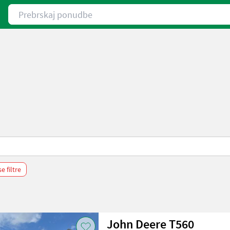
Prebrskaj ponudbe
se filtre
John Deere T560