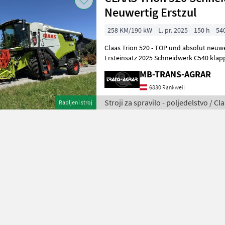
Neuwertig Erstzul
258 KM/190 kW
L. pr. 2025
150 h
54
Claas Trion 520 - TOP und absolut neuwertig! Ver
Ersteinsatz 2025 Schneidwerk C540 klappbar gegen Aufpreis
erhältlich. MD_B06_0060 Vorsatzgerä
MB-TRANS-AGRAR
6830 Rankweil
Stroji za spravilo - poljedelstvo / Cl
Rabljeni stroj