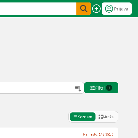
Prijava
Filtri
1
Seznam
Mreža
Namesto: 148.351 €