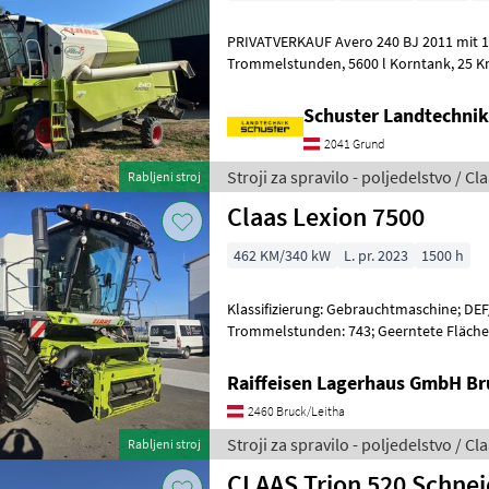
PRIVATVERKAUF Avero 240 BJ 2011 mit 1305 Motorstunden und 882
Trommelstunden, 5600 l Korntank, 25 Km/h, Klima, Hydrostat,
Caterpillar Motor, 203 PS, Radio, 4 Sch
Schuster Landtechni
2041 Grund
Stroji za spravilo - poljedelstvo / Cl
Rabljeni stroj
Claas Lexion 7500
462 KM/340 kW
L. pr. 2023
1500 h
Klassifizierung: Gebrauchtmaschine; DE
Trommelstunden: 743; Geerntete Fläche
(km/h): 30; Art des Dreschsystems:
Raiffeisen Lagerhaus GmbH Br
2460 Bruck/Leitha
Stroji za spravilo - poljedelstvo / Cl
Rabljeni stroj
CLAAS Trion 520 Schne