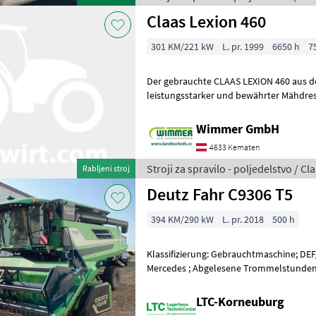
Claas Lexion 460
301 KM/221 kW
L. pr. 1999
6650 h
7
Der gebrauchte CLAAS LEXION 460 aus de
leistungsstarker und bewährter Mähdres
Erntearbeiten. Mit 6.650 Betriebsstunde
Wimmer GmbH
4633 Kematen
Stroji za spravilo - poljedelstvo / Cl
Rabljeni stroj
Deutz Fahr C9306 T5
394 KM/290 kW
L. pr. 2018
500 h
Klassifizierung: Gebrauchtmaschine; DEF
Mercedes ; Abgelesene Trommelstunden: 
Höchstgeschwindigkeit (km/h):
LTC-Korneuburg