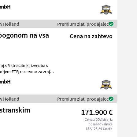
 GmbH
ew Holland
Premium zlati prodajalec
 pogonom na vsa
Cena na zahtevo
 GmbH
ew Holland
Premium zlati prodajalec
 stranskim
171.900 €
Cena z DDV/stroj iz
posredovalnice
152.123,89 € neto