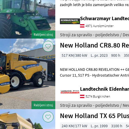
zadnjih letih je bilo zamenjanih veliko rezervnih
letnik izdelave 2008 - rezalni
Schwarzmayr Landtec
4971 Aurolzmünster
Stroji za spravilo - poljedelstvo / De
Rabljeni stroj
New Holland CR8.80 Re
517 KM/380 kW
L. pr. 2023
900 h
35
NEW HOLLAND CR8.80 REVELATION ++ G
Cursor 11, 517 PS - Hydrostatischer Antrieb 2-stufig - Allradmaschine -
Twin Rotor™-Technologie - Dyn
Landtechnik Eidenh
5274 Burgkirchen
Stroji za spravilo - poljedelstvo / N
Rabljeni stroj
New Holland TX 65 Plu
240 KM/177 kW
L. pr. 1999
3100 h
5