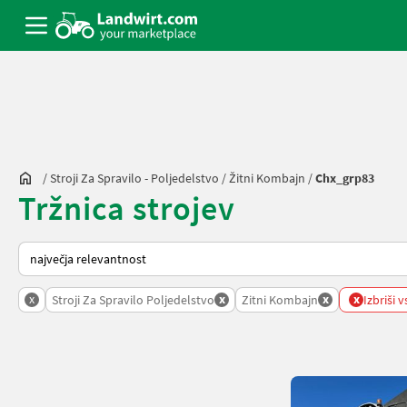
/
Stroji Za Spravilo - Poljedelstvo
/
Žitni Kombajn
/
Chx_grp83
Tržnica strojev
Tako je razvrščeno na Landwirt.com
x
x
x
x
Stroji Za Spravilo Poljedelstvo
Zitni Kombajn
Izbriši v