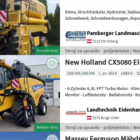
Klima, Strochhäcksler, Hydrostat, Siebkastenhangausgleich,
Schneidwerk, Schneidwerkswagen, Rapsmesser število tresal: 5,
hidrostatsko, računalnik, kabina, klimat
Pamberger Landmasc
3123 Obritzberg
Stroji za spravilo - poljedelstvo / N
Rabljeni stroj
New Holland CX5080 El
258 KM/190 kW
L. pr. 2014
1488 h
5
- 6-Zylinder 6, 8L FPT Turbo Motor - Klimaautomatik - Intelli View III
Monitor - Luftfedersitz - Beifahrersitz -
Monitor - Differen
Landtechnik Eidenh
5274 Burgkirchen
Stroji za spravilo - poljedelstvo / N
Rabljeni stroj
Massey Ferguson Mähdr