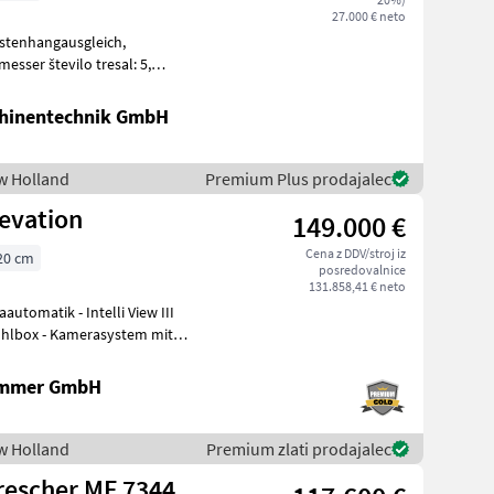
27.000 € neto
ska napr
hinentechnik GmbH
ew Holland
Premium Plus prodajalec
evation
149.000 €
Cena z DDV/stroj iz
20 cm
posredovalnice
131.858,41 € neto
 Kühlbox - Kamerasystem mit
ammer GmbH
ew Holland
Premium zlati prodajalec
escher MF 7344