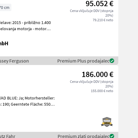
95.052 €
70 cm
Cena vključuje DDV (stopnja
20%)
79.210 € neto
 delovanja motorja - motor
GmbH
Massey Ferguson
Premium Plus prodajalec
186.000 €
Cena vključuje DDV (stopnja
20%)
155.000 € neto
/AD BLUE: Ja; Motorhersteller:
190; Geerntete Fläche: 550;
utz Fahr
Premium zlati prodajalec