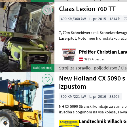
Claas Lexion 760 TT
490 KM/360 kW
L. pr. 2015
1814 h
7
7, 70m Schneidwerk mit Schneiwerkwagen, Rapstrenner
Laserpilot, Motor neu hidrostatsko, računalnik, kabina, klimatska
naprava, kosa za ogrščico, rezalna napra
Pfeiffer Christian La
3925 Arbesbach
Stroji za spravilo - poljedelstvo / Cl
Rabljeni stroj
New Holland CX 5090 s
izpustom
300 KM/221 kW
L. pr. 2016
3850 h
NH CX 5090 Stranski kombajn za strma pobočja, stroj s 5 s
izvedba s pogonom na vsa kolesa, s 6-valjnim motorjem, rezervoar za
zrnje: 8300 litrov, izpustna
Landtechnik Villach