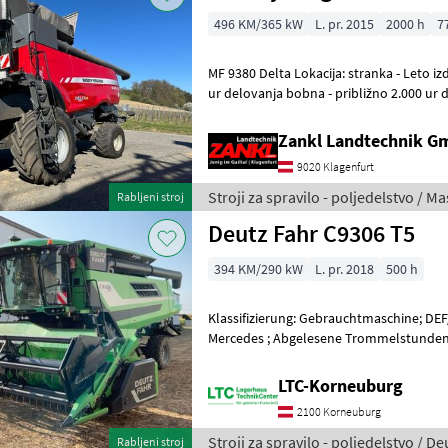
496 KM/365 kW
L. pr. 2015
2000 h
7
MF 9380 Delta Lokacija: stranka - Leto izdelave: 2015 - približno 1.400
ur delovanja bobna - približno 2.000 ur
AGCO Power z močjo 496 PS
Zankl Landtechnik 
9020 Klagenfurt
Stroji za spravilo - poljedelstvo / 
Rabljeni stroj
Deutz Fahr C9306 T5
394 KM/290 kW
L. pr. 2018
500 h
Klassifizierung: Gebrauchtmaschine; DEF
Mercedes ; Abgelesene Trommelstunden: 
Höchstgeschwindigkeit (km/h):
LTC-Korneuburg
2100 Korneuburg
Stroji za spravilo - poljedelstvo / De
Rabljeni stroj