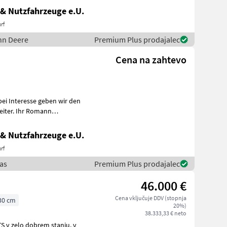
& Nutzfahrzeuge e.U.
rf
ohn Deere
Premium Plus prodajalec
Cena na zahtevo
 Romann
apra
& Nutzfahrzeuge e.U.
rf
aas
Premium Plus prodajalec
46.000 €
Cena vključuje DDV (stopnja
30 cm
20%)
38.333,33 € neto
 v zelo dobrem stanju, v