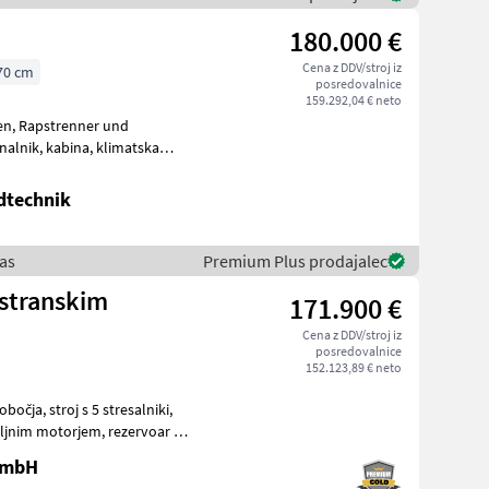
180.000 €
Cena z DDV/stroj iz
70 cm
posredovalnice
159.292,04 € neto
 und
va, voziče
ndtechnik
aas
Premium Plus prodajalec
 stranskim
171.900 €
Cena z DDV/stroj iz
posredovalnice
152.123,89 € neto
tresalniki,
 GmbH