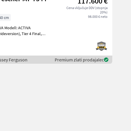
117.600 €
Cena vključuje DDV (stopnja
20%)
98.000 € neto
40 cm
VA Modell: ACTIVA
, Tier 4 Final,
ul, Anhängekupplung a
Massey Ferguson
Premium zlati prodajalec