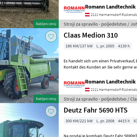
Romann Landtechnik 
2111 Harmannsdorf-Rückersdo
Stroji za spravilo - poljedelstvo / J
Rabljeni stroj
Claas Medion 310
186 KM/137 kW
L. pr. 2005
4139 h
Es handelt sich um einen Privatverkauf, bei Interesse geben wir den
Kontakt des Kunden an Sie sehr gerne weiter. Ihr
Landtechnik Team! kabina, klimatska n
Romann Landtechnik 
2111 Harmannsdorf-Rückersdo
Stroji za spravilo - poljedelstvo / Cl
Rabljeni stroj
Deutz Fahr 5690 HTS
300 KM/221 kW
L. pr. 2008
4415 h
6
Na prodaj je kombajn Deutz Fahr 5690HTS