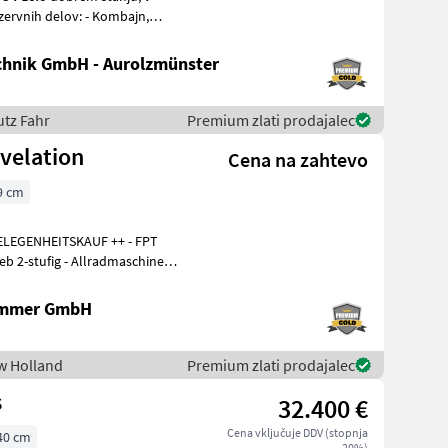
 delov: - Kombajn,
hnik GmbH - Aurolzmünster
utz Fahr
Premium zlati prodajalec
velation
Cena na zahtevo
9 cm
ELEGENHEITSKAUF ++ - FPT
ammer GmbH
ew Holland
Premium zlati prodajalec
s
32.400 €
Cena vključuje DDV (stopnja
40 cm
20%)