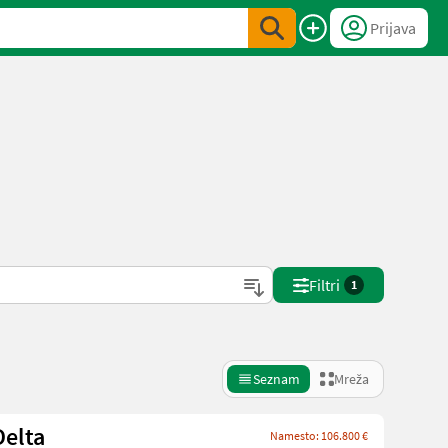
Prijava
Filtri
1
Seznam
Mreža
Delta
Namesto: 106.800 €