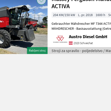
ACTIVA
204 KM/150 kW
L. pr. 2018
1600 h
5
Gebrauchter Mähdrescher MF 7344 ACTI
MÄHDRESCHER - Basisausstattung (Getreideversion)
Langer Adapter für Zugma
Austro Diesel GmbH
2320 Schwechat
Stroji za spravilo - poljedelstvo / 
Rabljeni stroj