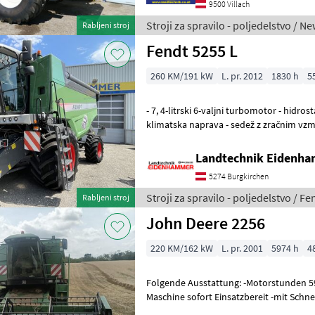
9500 Villach
Stroji za spravilo - poljedelstvo / N
Rabljeni stroj
Fendt 5255 L
260 KM/191 kW
L. pr. 2012
1830 h
5
- 7, 4-litrski 6-valjni turbomotor - hidros
klimatska naprava - sedež z zračnim vzme
drobilnik in razmetavaln
Landtechnik Eidenh
5274 Burgkirchen
Stroji za spravilo - poljedelstvo / Fe
Rabljeni stroj
John Deere 2256
220 KM/162 kW
L. pr. 2001
5974 h
4
Folgende Ausstattung: -Motorstunden 
Maschine sofort Einsatzbereit -mit Schn
Schneidwerkswagen 4, 85 m Arbe