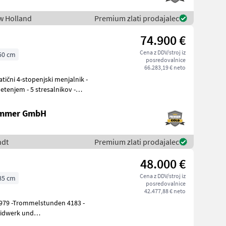
ew Holland
Premium zlati prodajalec
74.900 €
Cena z DDV/stroj iz
50 cm
posredovalnice
66.283,19 € neto
tatični 4-stopenjski menjalnik -
tenjem - 5 stresalnikov -
ammer GmbH
ndt
Premium zlati prodajalec
48.000 €
Cena z DDV/stroj iz
85 cm
posredovalnice
42.477,88 € neto
5979 -Trommelstunden 4183 -
eidwerk und
itsbreite -Baujahr: 2