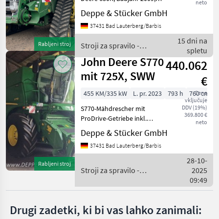
neto
SN: Z0630RX034628
Deppe & Stücker GmbH
John Deere
- M065492, mit Zürn
37431 Bad Lauterberg/Barbis
SWW500 SN: 10973.
Claas
Betriebsstunden noch
15 dni na
Rabljeni stroj
Stroji za spravilo -
veränderbar. Verfügbar ab
spletu
poljedelstvo / John Deere
September 20
John Deere S770
New Holland
440.062
mit 725X, SWW
€
Fendt
455 KM/335 kW
L. pr. 2023
793 h
760 cm
Cena
vključuje
Case IH
DDV (19%)
S770-Mähdrescher mit
369.800 €
ProDrive-Getriebe inkl.
neto
Massey Ferguson
Schneidwerk John Deere
Deppe & Stücker GmbH
725X (M064962). inkl.
Prikaži
37431 Bad Lauterberg/Barbis
Transportwagen Ziegler
vse
4WT (M067295).
28-10-
(12)
Rabljeni stroj
PowerGardProtection Plus
Stroji za spravilo -
2025
nach Kundenw
poljedelstvo / John Deere
09:49
MODEL
Drugi zadetki, ki bi vas lahko zanimali: