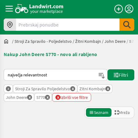
Prebrskaj ponudbe
/
Stroji Za Spravilo - Poljedelstvo
/
Žitni Kombajn
/
John Deere
/
S770
Nakup John Deere S770 - novo ali rabljeno
Tako je razvrščeno na Landwirt.com
Filtri
x
x
x
Stroji Za Spravilo Poljedelstvo
Zitni Kombajn
x
x
x
John Deere
S770
Izbriši vse filtre
Seznam
Mreža