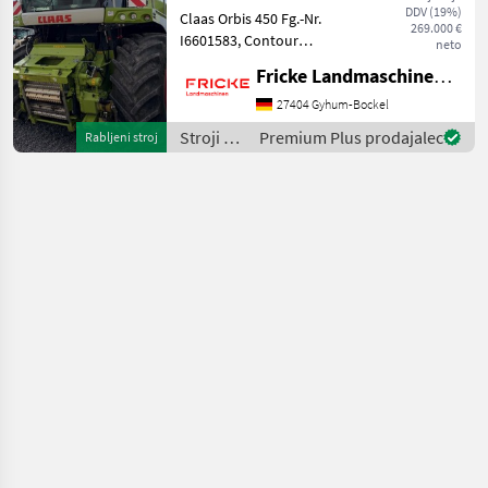
DDV (19%)
Claas Orbis 450 Fg.-Nr.
269.000 €
I6601583, Contour
neto
Bodenanpassung,
Fricke Landmaschinen GmbH
Transportschutz, 2 Gang
Schaltgetriebe, V Classic 24
27404 Gyhum-Bockel
Messertrommel, Korn
Stroji za
Premium Plus prodajalec
Rabljeni stroj
CRacker M 80/100,
spravilo
Auswurfkrümmerbe
-
poljedelstvo
/ Claas