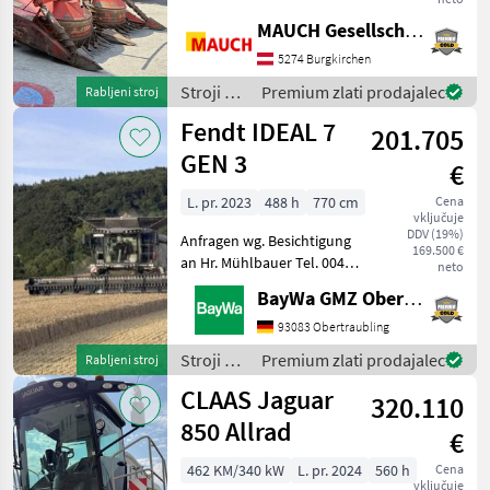
zadnjem in sprednjem delu
MAUCH Gesellschaft m.b.H. & Co.KG
- električno krmiljenje -
hidravlično vrtenje stolpa -
5274 Burgkirchen
električna nastavitev
Stroji za
Premium zlati prodajalec
Rabljeni stroj
dosega N
spravilo
Fendt IDEAL 7
201.705
-
poljedelstvo
GEN 3
€
/
Kemper
L. pr. 2023
488 h
770 cm
Cena
vključuje
DDV (19%)
Anfragen wg. Besichtigung
169.500 €
an Hr. Mühlbauer Tel. 0049
neto
151 1610 4033.Rapsmesser,
BayWa GMZ Obertraubling
računalnik, hidrostatsko,
štirikolesni pogon, kosa za
93083 Obertraubling
ogrščico, drobilec slame, :
Stroji za
Premium zlati prodajalec
Rabljeni stroj
hidrost
spravilo
CLAAS Jaguar
320.110
-
poljedelstvo
850 Allrad
€
/ Fendt
462 KM/340 kW
L. pr. 2024
560 h
Cena
vključuje