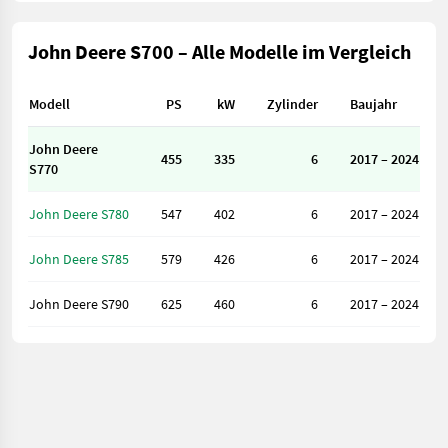
John Deere S700 – Alle Modelle im Vergleich
Modell
PS
kW
Zylinder
Baujahr
John Deere
455
335
6
2017 – 2024
S770
John Deere S780
547
402
6
2017 – 2024
John Deere S785
579
426
6
2017 – 2024
John Deere S790
625
460
6
2017 – 2024