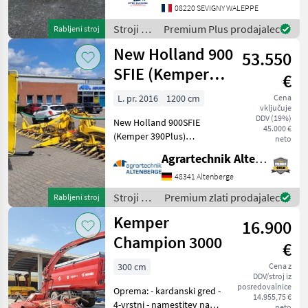
08220 SEVIGNY WALEPPE
Stroji za
Premium Plus prodajalec
Rabljeni stroj
spravilo
New Holland 900
53.550
-
poljedelstvo
SFIE (Kemper
€
/ Case IH
390Plus)
L. pr. 2016
1200 cm
Cena
vključuje
DDV (19%)
New Holland 900SFIE
45.000 €
(Kemper 390Plus)
neto
Maisvorsatz
Agrartechnik Altenberge GmbH
Gebrauchtmaschine -
Baujahr: 2016 - Modeljahr:
48341 Altenberge
2016 - 12 Reihen bei 75cm
Stroji za
Premium zlati prodajalec
Rabljeni stroj
Reihe (900cm Arbeitsbreite)
spravilo
Kemper
- Reihenf
16.900
-
poljedelstvo
Champion 3000
€
/ New
Holland
300 cm
Cena z
DDV/stroj iz
posredovalnice
Oprema: - kardanski gred -
14.955,75 €
4-vrstni - namestitev na
neto