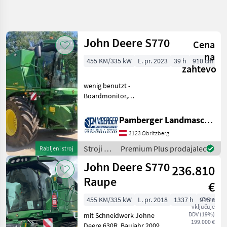
Natančnejše
iskanje
John Deere S770
Cena
Kategorija
Država
Filtri
5
na
455 KM/335 kW
L. pr. 2023
39 h
910 cm
zahtevo
Prikaži 3
TRENUTNA
Ponastavi
wenig benutzt -
POT
rezultatov
Boardmonitor,
Kmetijska
Strohhäcksler,
tehnika
Spreuverteiler, Allrad, GPS
Pamberger Landmaschinentechnik GmbH
Stroji Za
Starfire 7000, Schneidwerk
Spravilo
3123 Obritzberg
Flex Hydraflex 730FD, 2-
Poljedelstvo
achsiger Wagen število
Stroji za
Premium Plus prodajalec
Rabljeni stroj
Zitni
tresal: 0 stresalc
spravilo
Kombajn
John Deere S770
236.810
-
John
poljedelstvo
Raupe
Deere
€
/ John
S770
Deere
455 KM/335 kW
L. pr. 2018
1337 h
915 cm
Cena
vključuje
DDV (19%)
IZBERITE
mit Schneidwerk Johne
199.000 €
KATEGORIJO
Deere 630R, Baujahr 2009,