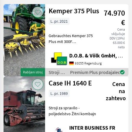
S770
Kemper 375 Plus
74.970
MARKETPLACE
€
L. pr. 2021
Ponudbe
Mali
Marketplace
Cena
trgovcev
oglasi
vključuje
Gebrauchtes Kemper 375
DDV (19%)
Plus mit 300F
63.000 €
Zusatzfahrwerk Baujahr
neto
07.2021 * AHC -
D.O.B. & Völk GmbH, Filiale Regensburg
Automatische
93055 Regensburg
Höhenführung *
Zünslerbügel * Komfort
Stroji za
Premium Plus prodajalec
Rabljeni stroj
Zusatzfahrwerk 300F Das
spravilo
Case IH 1640 E
Maisgebiss
Cena
-
poljedelstvo
na
L. pr. 1989
/
zahtevo
Kemper
Stroji za spravilo -
poljedelstvo Žitni kombajn
INTER BUSINESS FR